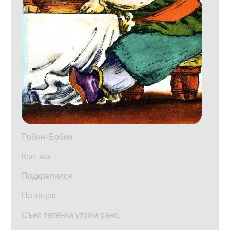
Робин-Бобин
Кое-как
Подкрепился
Натощак:
Съел телёнка утром рано,