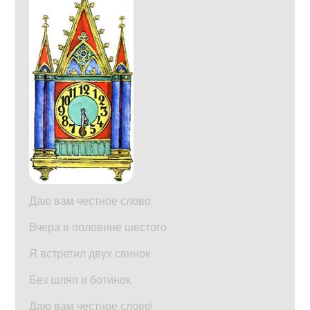
Даю вам честное слово:
Вчера в половине шестого
Я встретил двух свинок
Без шляп и ботинок.
Даю вам честное слово!