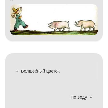
Навигация
Волшебный цветок
по
записям
По воду