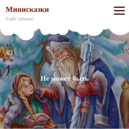
Skip
Минисказки
to
Сайт сказок
content
Не может быть