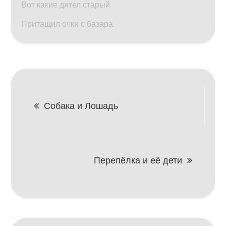
Вот какие дятел старый
Притащил очки с базара.
Навигация
Собака и Лошадь
по
записям
Перепёлка и её дети