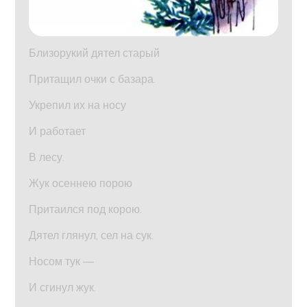
Близорукий дятел старый
Притащил очки с базара.
Укрепил их на носу
И работает
В лесу.
Жук осеннею порою
Притаился под корою.
Дятел глянул, сел на сук.
Носом тук —
И сгинул жук.