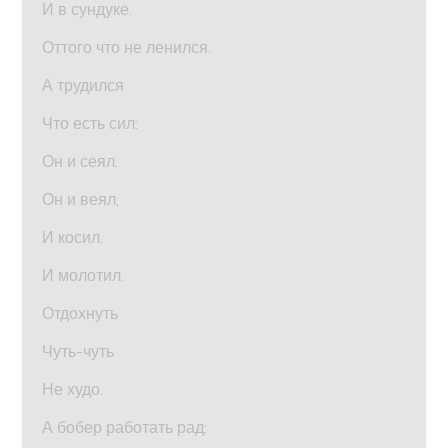
И в сундуке.
Оттого что не ленился.
А трудился
Что есть сил:
Он и сеял.
Он и веял,
И косил.
И молотил.
Отдохнуть
Чуть-чуть
Не худо.
А бобер работать рад: