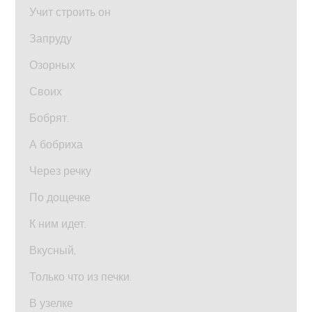
Учит строить он
Запруду
Озорных
Своих
Бобрят.
А бобриха
Через речку
По дощечке
К ним идет.
Вкусный,
Только что из печки.
В узелке