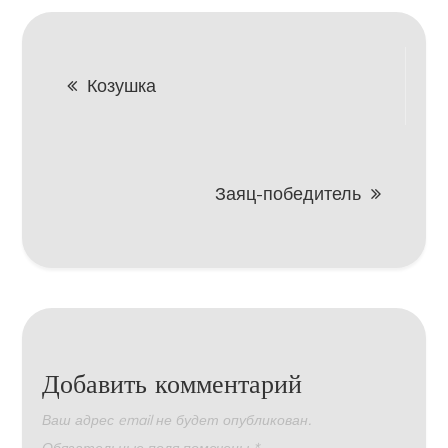
Навигация
Козушка
по
записям
Заяц-победитель
Добавить комментарий
Ваш адрес email не будет опубликован.