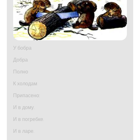
У бобра
Добра
Полно
К холодам
Припасено:
И в дому.
И в погребке.
И в ларе.