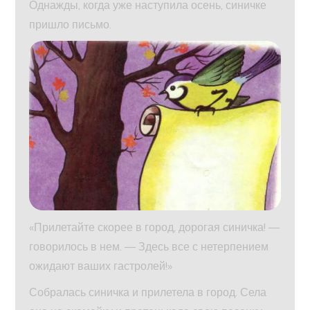
Однажды, когда уже наступила осень, синичке
пришло письмо.
«Прилетайте скорее в город, дорогая синичка! —
говорилось в нем. — Здесь все с нетерпением
ожидают ваших гастролей!»
Собралась синичка и прилетела в город. Села