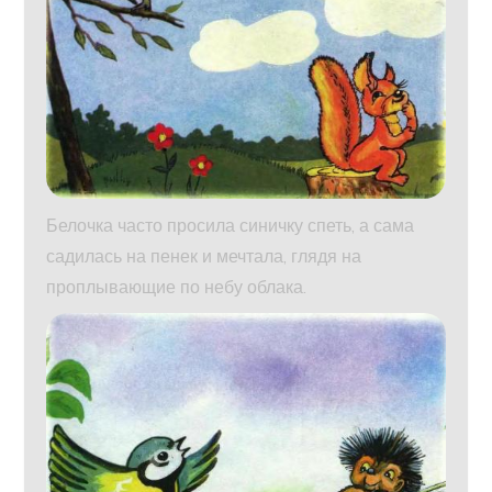
Белочка часто просила синичку спеть, а сама
садилась на пенек и мечтала, глядя на
проплывающие по небу облака.