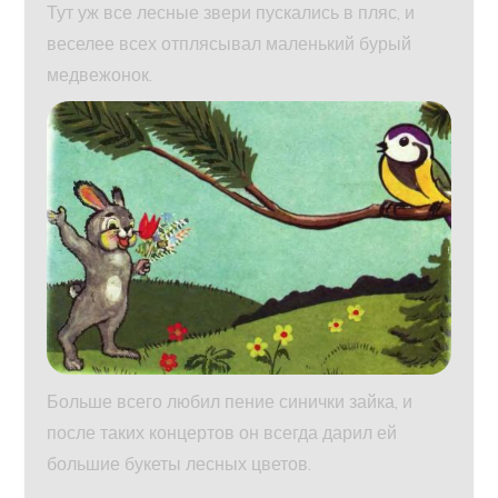
Тут уж все лесные звери пускались в пляс, и
веселее всех отплясывал маленький бурый
медвежонок.
Больше всего любил пение синички зайка, и
после таких концертов он всегда дарил ей
большие букеты лесных цветов.