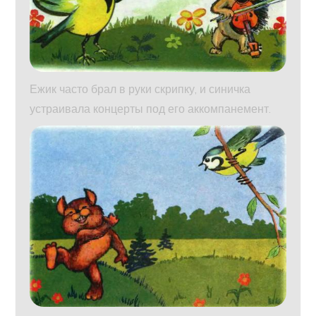
Ежик часто брал в руки скрипку, и синичка
устраивала концерты под его аккомпанемент.