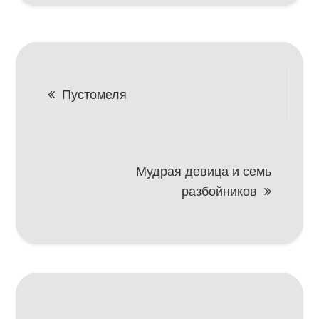
Навигация
Пустомеля
по
записям
Мудрая девица и семь
разбойников