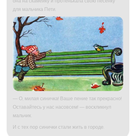
она на скамейку и протенькала свою песенку
для мальчика Пети.
— О, милая синичка! Ваше пение так прекрасно!
Оставайтесь у нас насовсем! — воскликнул
мальчик.
И с тех пор синички стали жить в городе.