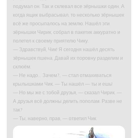
подумал он. Так и склевал все зёрнышки один. А
когда ящик выбрасывал, то несколько зёрнышек
всё же просыпалось на землю. Нашёл эти
зёрнышки Чирик, собрал в пакетик аккуратно и
полетел к своему приятелю Чику.
— Здравствуй, Чик! Я сегодня нашёл десять
зёрнышек пшена. Давай их поровну разделим и
склюём.
— Не надо… Зачем?.. — стал отмахиваться
крылышками Чик. — Ты нашёл — ты и ешь!
— Но мы же с тобой друзья, — сказал Чирик. —
А друзья всё должны делить пополам. Разве не
так?
— Ты, наверно, прав, — ответил Чик.