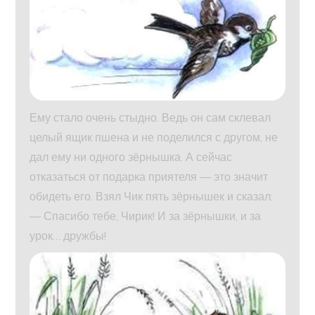
Ему стало очень стыдно. Ведь он сам склевал
целый ящик пшена и не поделился с другом, не
дал ему ни одного зёрнышка. А сейчас
отказаться от подарка приятеля — это значит
обидеть его. Взял Чик пять зёрнышек и сказал:
— Спасибо тебе, Чирик! И за зёрнышки, и за
урок… дружбы!