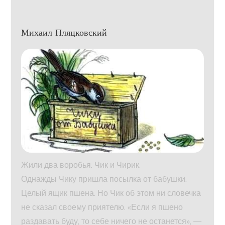
Михаил Пляцковский
Жили два воробья: Чик и Чирик.
Однажды Чику пришла посылка от бабушки.
Целый ящик пшена. Но Чик об этом ни словечка
не сказал своему приятелю. «Если я пшено
раздавать буду, то себе ничего не останется», —