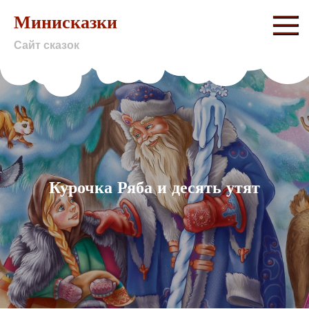
Skip
Минисказки
to
Сайт сказок
content
Курочка Ряба и десять утят