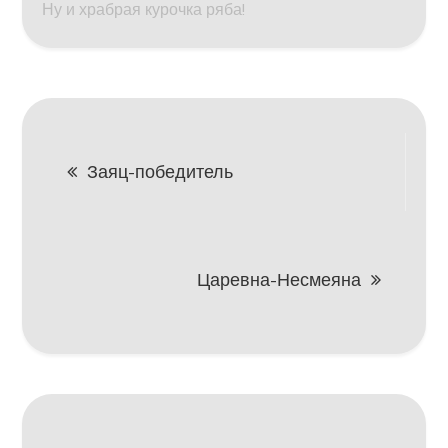
Ну и храбрая курочка ряба!
Навигация
Заяц-победитель
по
записям
Царевна-Несмеяна