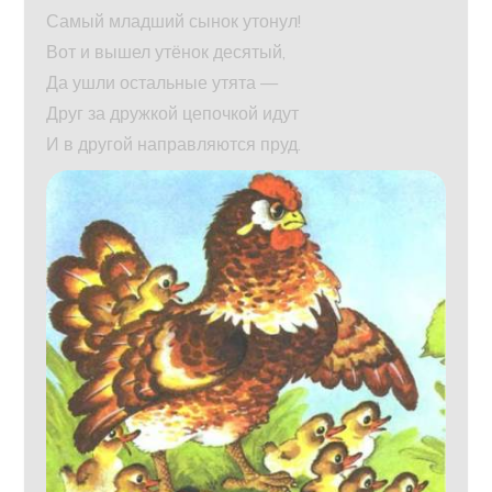
Самый младший сынок утонул!
Вот и вышел утёнок десятый,
Да ушли остальные утята —
Друг за дружкой цепочкой идут
И в другой направляются пруд.