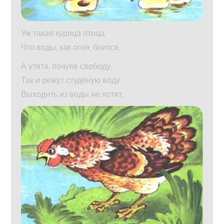
Уж такая курица птица,
Что воды, как огня, боится.
А утята, почуяв свободу,
Так и режут студёную воду.
Выходить из воды не хотят.