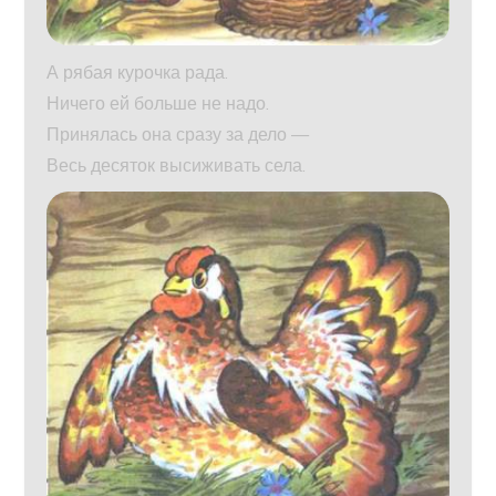
А рябая курочка рада.
Ничего ей больше не надо.
Принялась она сразу за дело —
Весь десяток высиживать села.