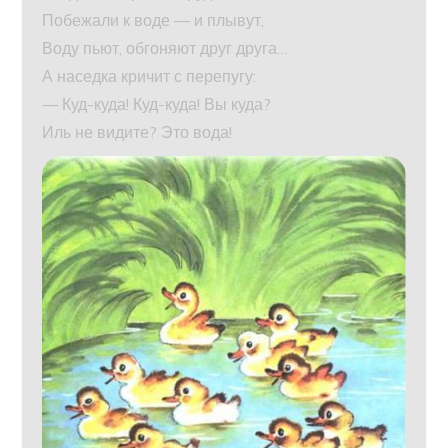
Побежали к воде — и плывут,
Воду пьют, обгоняют друг друга…
А наседка кричит с перепугу:
— Куд-куда! Куд-куда! Вы куда?
Иль не видите? Это вода!