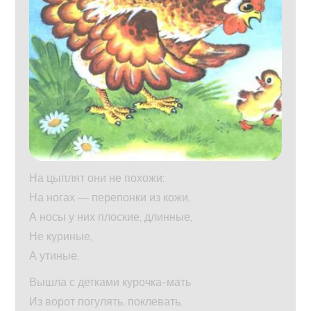
На цыплят они не похожи:
На ногах — перепонки из кожи,
А носы у них плоские, длинные,
Не куриные,
А утиные.
Вышла с детками курочка-мать
Из ворот погулять, поклевать.