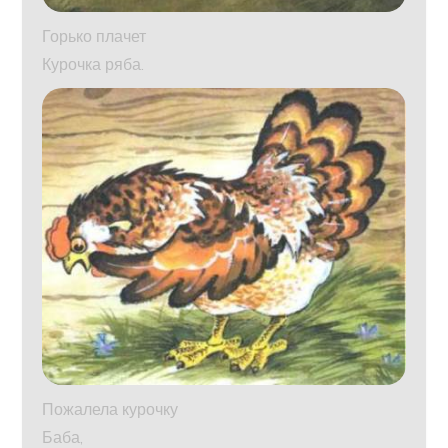
Горько плачет
Курочка ряба.
Пожалела курочку
Баба,