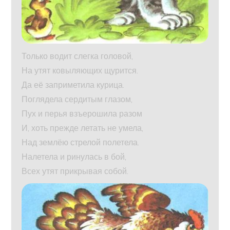
Только водит слегка головой,
На утят ковыляющих щурится.
Да её заприметила курица.
Поглядела сердитым глазом,
Пух и перья взъерошила разом
И, хоть прежде летать не умела,
Над землёю стрелой полетела.
Налетела и ринулась в бой,
Всех утят прикрывая собой.