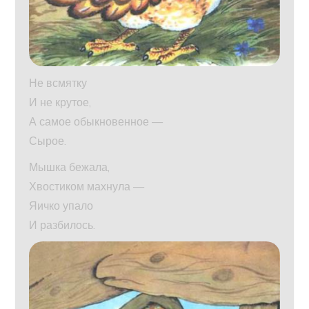
Не всмятку
И не крутое,
А самое обыкновенное —
Сырое.
Мышка бежала,
Хвостиком махнула —
Яичко упало
И разбилось.