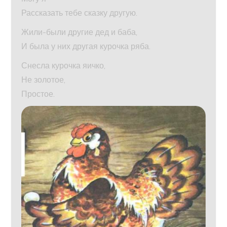
Рассказать тебе сказку другую.
Жили-были другие дед и баба,
И была у них другая курочка ряба.
Снесла курочка яичко,
Не золотое,
Простое.