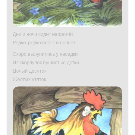
Дни и ночи сидит напролёт.
Редко-редко поест и попьёт.
Скоро вылупились у наседки
Из скорлупок пушистые детки —
Целый десяток
Жёлтых утяток.