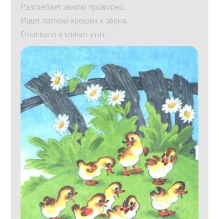
Разгребает землю проворно,
Ищет лапкою крошки и зёрна.
Отыскала и кличет утят,