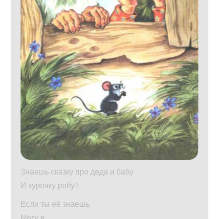
Знаешь сказку про деда и бабу
И курочку рябу?
Если ты её знаешь,
Могу я