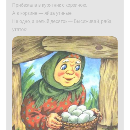
Прибежала в курятник с корзиною,
А в корзине — яйца утиные,
Не одно, а целый десяток.— Высиживай, ряба,
утяток!