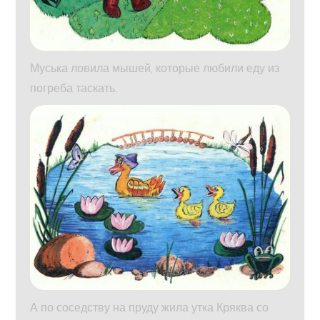
Муська ловила мышей, которые любили еду из
погреба таскать.
А по соседству на пруду жила утка Кряква со