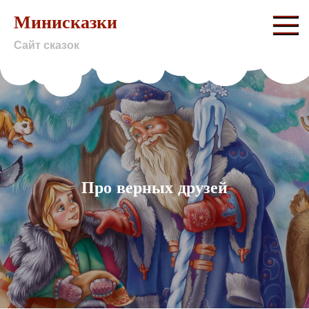
Skip
Минисказки
to
Сайт сказок
content
Про верных друзей