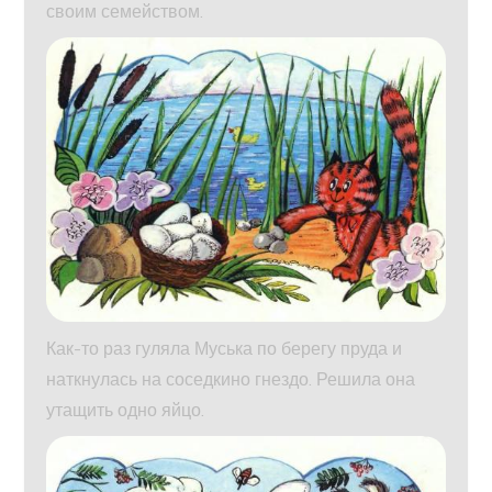
своим семейством.
Как-то раз гуляла Муська по берегу пруда и
наткнулась на соседкино гнездо. Решила она
утащить одно яйцо.