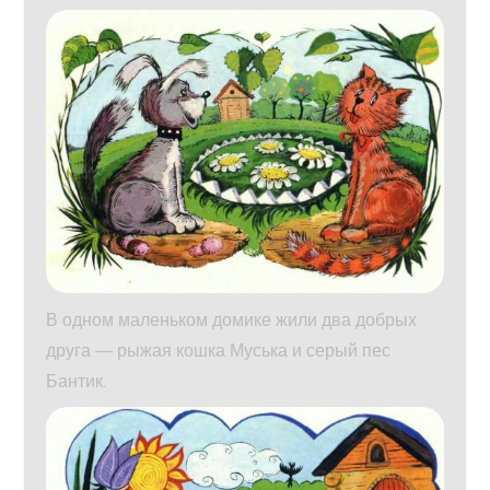
В одном маленьком домике жили два добрых
друга — рыжая кошка Муська и серый пес
Бантик.