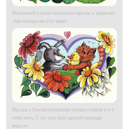
Маленький утенок посмотрел кругом и закричал:
«Как прекрасен этот мир!»
Муська и Бантик полюбили утенка и взяли его к
себе жить. С тех пор трое друзей повсюду
вместе.