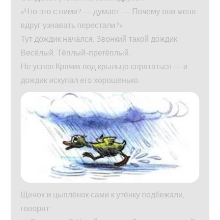
«Что это с ними? — думает. — Почему они меня
вдруг узнавать перестали?»
Тут дождик начался. Звонкий такой дождик.
Весёлый. Тёплый-претёплый.
Не успел Крячик под крыльцо спрятаться — и
дождик искупал его хорошенько.
Щенок и цыплёнок сами к утёнку подбежали,
говорят: