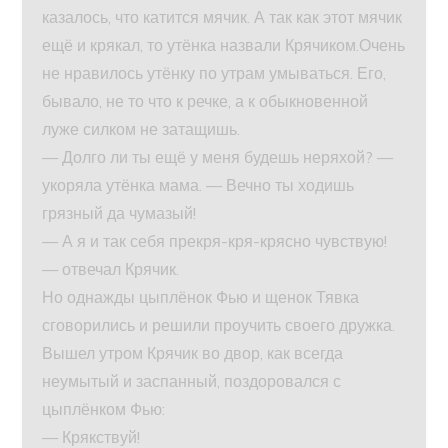
казалось, что катится мячик. А так как этот мячик
ещё и крякал, то утёнка назвали Крячиком.Очень
не нравилось утёнку по утрам умываться. Его,
бывало, не то что к речке, а к обыкновенной
луже силком не затащишь.
— Долго ли ты ещё у меня будешь неряхой? —
укоряла утёнка мама. — Вечно ты ходишь
грязный да чумазый!
— А я и так себя прекря-кря-крясно чувствую!
— отвечал Крячик.
Но однажды цыплёнок Фью и щенок Тявка
сговорились и решили проучить своего дружка.
Вышел утром Крячик во двор, как всегда
неумытый и заспанный, поздоровался с
цыплёнком Фью:
— Крякствуй!