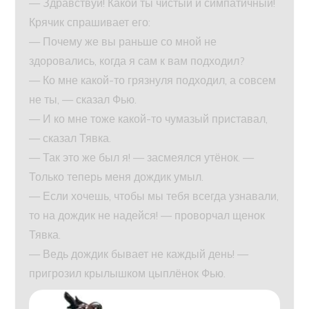
— Здравствуй! Какой ты чистый и симпатичный!
Крячик спрашивает его:
— Почему же вы раньше со мной не
здоровались, когда я сам к вам подходил?
— Ко мне какой-то грязнуля подходил, а совсем
не ты, — сказал Фью.
— И ко мне тоже какой-то чумазый приставал,
— сказал Тявка.
— Так это же был я! — засмеялся утёнок. —
Только теперь меня дождик умыл.
— Если хочешь, чтобы мы тебя всегда узнавали,
то на дождик не надейся! — проворчал щенок
Тявка.
— Ведь дождик бывает не каждый день! —
пригрозил крылышком цыплёнок Фью.