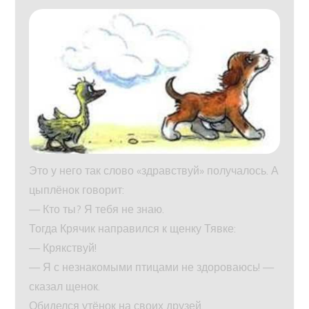
Это у него так слово «здравствуй» получалось. А
цыплёнок говорит:
— Кто ты? Я тебя не знаю.
Тогда Крячик направился к щенку Тявке:
— Крякствуй!
— Я с незнакомыми птицами не здороваюсь! —
сказал щенок.
Обиделся утёнок на своих друзей.