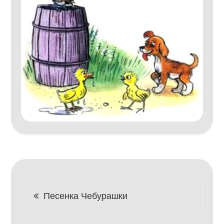
Навигация
Песенка Чебурашки
по