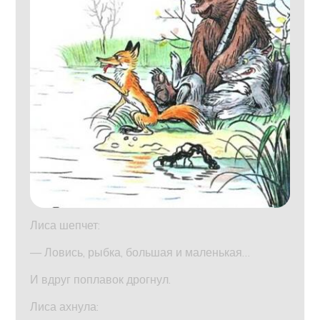
Лиса шепчет:
— Ловись, рыбка, большая и маленькая…
И вдруг поплавок дрогнул.
Лиса ахнула: