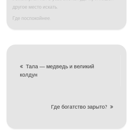
другое место искать.
Где поспокойнее.
Навигация
Тала — медведь и великий
колдун
по
записям
Где богатство зарыто?