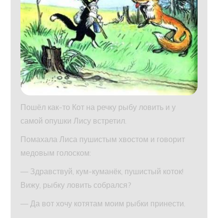
Пошёл как-то Кот на речку рыбу ловить и у
самой опушки Лису встретил.
Помахала Лиса пушистым хвостом и говорит
медовым голоском:
— Здравствуй, кум-куманёк, пушистый коток!
Вижу, рыбку ловить собрался?
— Да вот хочу котятам моим рыбки принести.