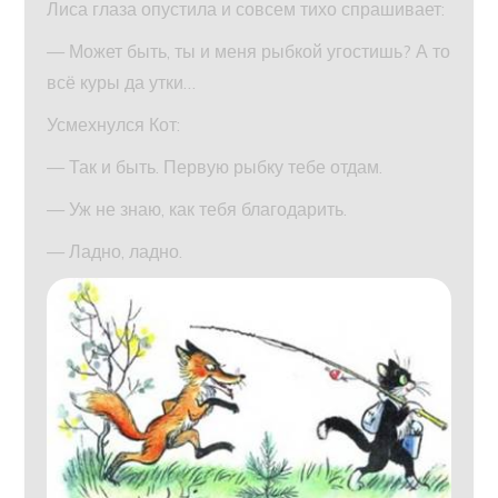
Лиса глаза опустила и совсем тихо спрашивает:
— Может быть, ты и меня рыбкой угостишь? А то
всё куры да утки…
Усмехнулся Кот:
— Так и быть. Первую рыбку тебе отдам.
— Уж не знаю, как тебя благодарить.
— Ладно, ладно.