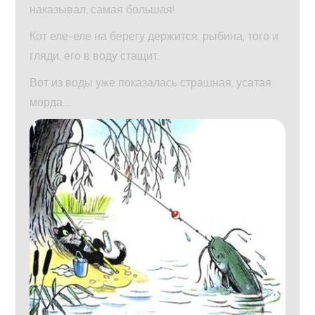
наказывал, самая большая!
Кот еле-еле на берегу держится: рыбина, того и
гляди, его в воду стащит.
Вот из воды уже показалась страшная, усатая
морда…