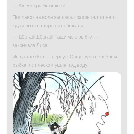
— Ах, моя рыбка клюёт!
Поплавок на воде заплясал, запрыгал; от него
круги во все стороны побежали.
— Дёргай! Дёргай! Тащи мою рыбку! —
закричала Лиса.
Испугался Кот — дёрнул. Сверкнула серебром
рыбка и с плеском ушла под воду.