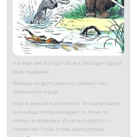
А в воде уже бой идёт: Волк и Лиса друг у друга
рыбу выдирают.
Медведь не долго думал и с разбегу тоже
бултыхнулся в воду.
Вода в реке как в котле кипит. То и дело наверх
чья-нибудь голова вынырнет: то лисья, то
волчья, то медвежья. Из-за чего дерутся —
неизвестно. Рыба-то уже давно уплыла.