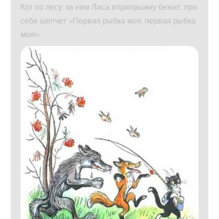
Кот по лесу, за ним Лиса вприпрыжку бежит, про
себя шепчет: «Первая рыбка моя, первая рыбка
моя!»