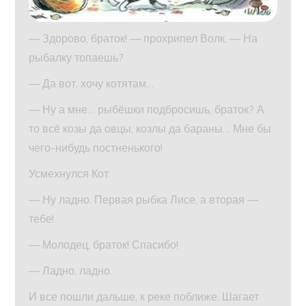
— Здорово, браток! — прохрипел Волк. — На
рыбалку топаешь?
— Да вот, хочу котятам…
— Ну а мне… рыбёшки подбросишь, браток? А
то всё козы да овцы, козлы да бараны… Мне бы
чего-нибудь постненького!
Усмехнулся Кот:
— Ну ладно. Первая рыбка Лисе, а вторая —
тебе!
— Молодец, браток! Спасибо!
— Ладно, ладно.
И все пошли дальше, к реке поближе. Шагает