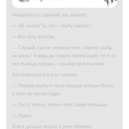
Увидел Кота с удочкой, как заревёт:
— Эй, сынок! Ты что — рыбу ловить?
— Вот хочу котятам…
— Слушай, сынок, неужели мне, старику, рыбы
не дашь? Я ведь до смерти люблю рыбу-то! А то
всё быки да коровы, с рогами да копытами…
Кот усмехнулся в усы, говорит:
— Первую рыбку я Лисе обещал, вторую Волку,
а тебе уж третья будет.
— Пусть третья, только чтоб самая большая!
— Ладно.
И все дальше пошли, к реке поближе.