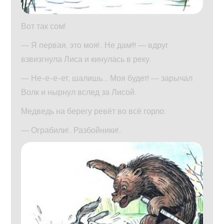
Вот так сом!
— Я первая, это моя!.. Не дам!!! — вдруг
взвизгнула Лиса и кинулась в реку.
— Не-е-е-ет, шалишь… Моя будет! — зарычал
Волк и нырнул вслед за Лисой.
Медведь на берегу ревёт во всё горло:
— Ограбили!.. Разбойники!..