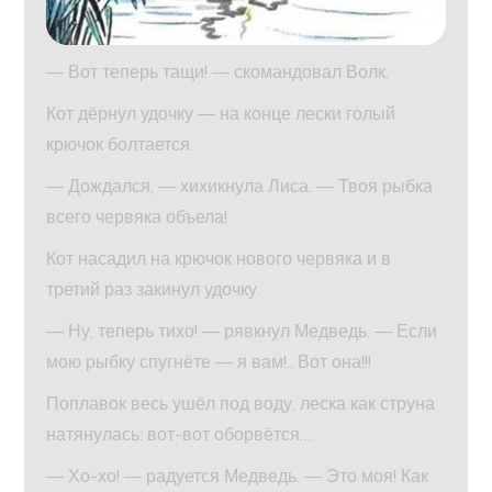
— Вот теперь тащи! — скомандовал Волк.
Кот дёрнул удочку — на конце лески голый
крючок болтается.
— Дождался, — хихикнула Лиса. — Твоя рыбка
всего червяка объела!
Кот насадил на крючок нового червяка и в
третий раз закинул удочку.
— Ну, теперь тихо! — рявкнул Медведь. — Если
мою рыбку спугнёте — я вам!.. Вот она!!!
Поплавок весь ушёл под воду, леска как струна
натянулась: вот-вот оборвётся…
— Хо-хо! — радуется Медведь. — Это моя! Как