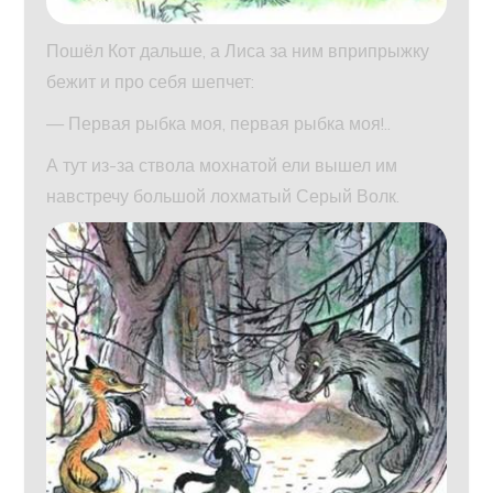
Пошёл Кот дальше, а Лиса за ним вприпрыжку
бежит и про себя шепчет:
— Первая рыбка моя, первая рыбка моя!..
А тут из-за ствола мохнатой ели вышел им
навстречу большой лохматый Серый Волк.