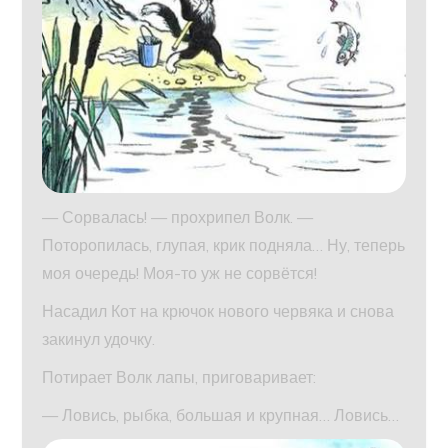
— Сорвалась! — прохрипел Волк. —
Поторопилась, глупая, крик подняла… Ну, теперь
моя очередь! Моя-то уж не сорвётся!
Насадил Кот на крючок нового червяка и снова
закинул удочку.
Потирает Волк лапы, приговаривает:
— Ловись, рыбка, большая и крупная… Ловись…