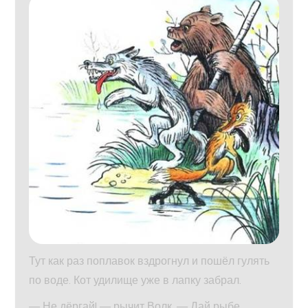
Тут как раз поплавок вздрогнул и пошёл гулять
по воде. Кот удилище уже в лапку забрал.
— Не дёргай! — рычит Волк. — Дай рыбе