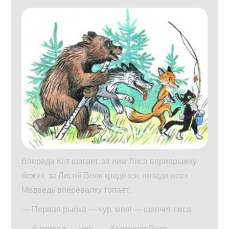
Впереди Кот шагает, за ним Лиса вприпрыжку
бежит, за Лисой Волк крадётся, позади всех
Медведь вперевалку топает.
— Первая рыбка — чур, моя! — шепчет лиса.
— А вторая — моя… — бормочет Волк.