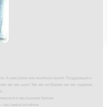
рло. А навстречу ему козлёнок скачет. Поздоровался
е поме-ме-ме-шаю? Ме-ме-ня Марме-ме-ме-ладиком
лю…
 отмахнулся крылышком Крячик.
— настаивал козлёнок.