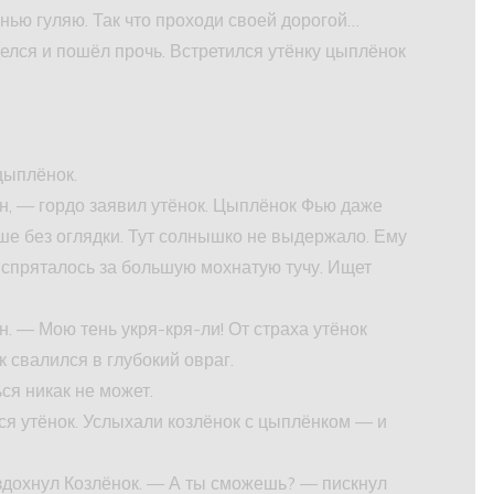
енью гуляю. Так что проходи своей дорогой…
делся и пошёл прочь. Встретился утёнку цыплёнок
цыплёнок.
ен, — гордо заявил утёнок. Цыплёнок Фью даже
ше без оглядки. Тут солнышко не выдержало. Ему
да спряталось за большую мохнатую тучу. Ищет
н. — Мою тень укря-кря-ли! От страха утёнок
к свалился в глубокий овраг.
ся никак не может.
ся утёнок. Услыхали козлёнок с цыплёнком — и
здохнул Козлёнок. — А ты сможешь? — пискнул