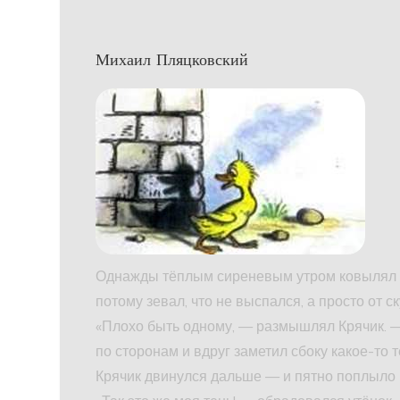
Михаил Пляцковский
Однажды тёплым сиреневым утром ковылял по
потому зевал, что не выспался, а просто от ск
«Плохо быть одному, — размышлял Крячик. —
по сторонам и вдруг заметил сбоку какое-то 
Крячик двинулся дальше — и пятно поплыло 