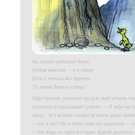
Ах, какой чудесный день!
Ходим вместе — я и тень!
Если с тенью мы дружны,
То зачем друзья нужны?
Идёт Крячик, напевает во всё своё утиное го
козлёнок и спрашивает утёнка: — Я тебе н
зовут… И я всякие сладости очень даже люб
— Ну и что? Ну и люби себе на здоровье! —
— Но ведь ты один и я один. Давай дружить! 