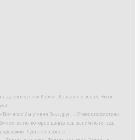
 дороге утёнок Крячик. Ковылял и зевал. Но не
уки.
 Вот если бы у меня был друг…» Утёнок посмотрел
тёмное пятно, которое двигалось за ним по пятам.
рядышком, будто на верёвке.