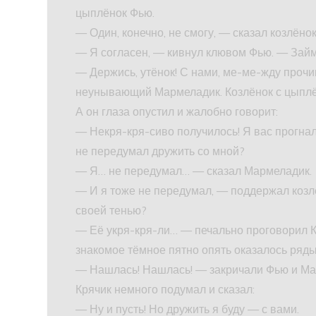
цыплёнок Фью.
— Один, конечно, не смогу, — сказал козлён
— Я согласен, — кивнул клювом Фью. — Зай
— Держись, утёнок! С нами, ме-ме-жду прочи
неунывающий Мармеладик. Козлёнок с цыплён
А он глаза опустил и жалобно говорит:
— Некря-кря-сиво получилось! Я вас прогнал,
не передумал дружить со мной?
— Я… не передумал… — сказал Мармеладик.
— И я тоже не передумал, — поддержал козл
своей тенью?
— Её укря-кря-ли… — печально проговорил К
знакомое тёмное пятно опять оказалось ряды
— Нашлась! Нашлась! — закричали Фью и Ма
Крячик немного подумал и сказал:
— Ну и пусть! Но дружить я буду — с вами.