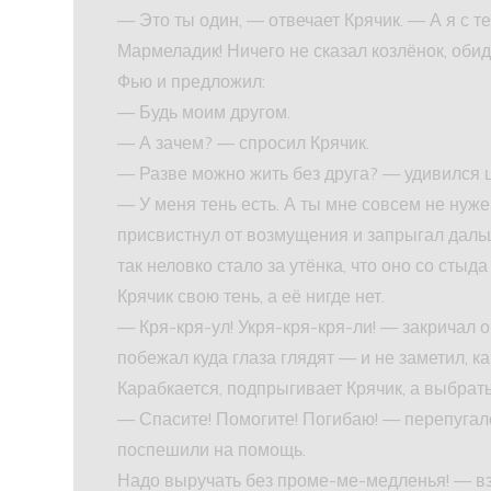
— Это ты один, — отвечает Крячик. — А я с т
Мармеладик! Ничего не сказал козлёнок, оби
Фью и предложил:
— Будь моим другом.
— А зачем? — спросил Крячик.
— Разве можно жить без друга? — удивился 
— У меня тень есть. А ты мне совсем не нуж
присвистнул от возмущения и запрыгал даль
так неловко стало за утёнка, что оно со сты
Крячик свою тень, а её нигде нет.
— Кря-кря-ул! Укря-кря-кря-ли! — закричал о
побежал куда глаза глядят — и не заметил, ка
Карабкается, подпрыгивает Крячик, а выбрать
— Спасите! Помогите! Погибаю! — перепугал
поспешили на помощь.
Надо выручать без проме-ме-медленья! — в