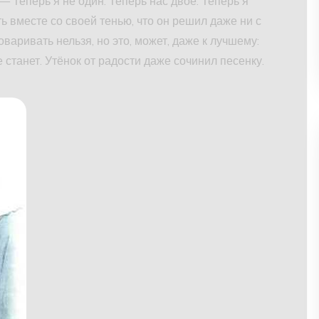
 — Теперь я не один. Теперь нас двое. Теперь я
ть вместе со своей тенью, что он решил даже ни с
оваривать нельзя, но это, может, даже к лучшему:
 станет. Утёнок от радости даже сочинил песенку.