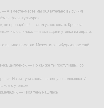
ок. — А вместе-месте мы обязательно выручим!
мёмся фьюз-культурой!
м, не пропадёшь! — стал успокаивать Крячика
ком изловчились — и вытащили утёнка из оврага.
 а вы мне помогли. Может, кто-нибудь из вас ещё
ёнка цыплёнок. — Но как же ты поступишь… со
рячик. Из-за тучи снова выглянуло солнышко. И
шком с утёнком.
рмеладик. — Твоя тень нашлась!