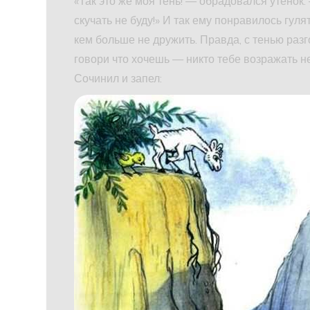
«Так это же моя тень! — обрадовался утёнок.
скучать не буду!» И так ему понравилось гуля
кем больше не дружить. Правда, с тенью разг
говори что хочешь — никто тебе возражать не
Сочинил и запел: