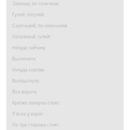
Заинька, по сеничкам
Гуляй, погуляй.
Серенький, по новеньким
Погуливай, гуляй!
Некуда зайчику
Выскочити,
Некуда серому
Выпрыгнути.
Все ворота
Крепко заперты стоят.
У всех у ворот
По три сторожа стоят.