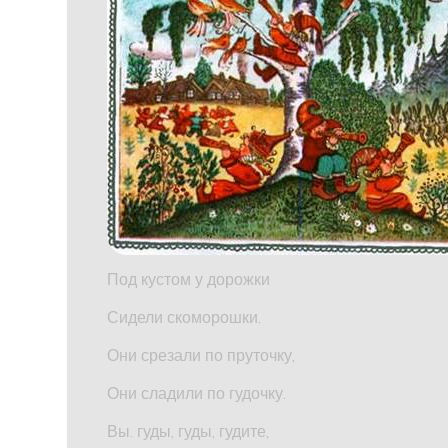
Под кустом у дорожки
Сидели скоморошки.
Они срезали по пруточку,
Они сладили по гудочку.
Вы. гуды, гуды, гудите,