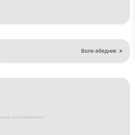
Волк-ябедник
ьные поля помечены
*