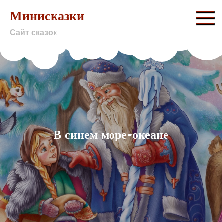
Skip
Минисказки
to
Сайт сказок
content
В синем море-океане