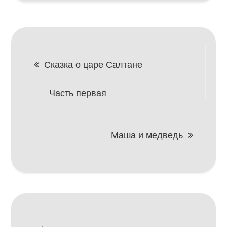
Навигация
Сказка о царе Салтане
по
Часть первая
записям
Маша и медведь