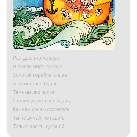
Раз, два, тир, четыре,
В синем море-океане
Золотой корабль плывет.
А на острове Буяне
Темный лес растет.
Станем думать да гадать,
Как нам сосны сосчитать.
Ты не думай, не гадай,
Только нас ты догоняй.