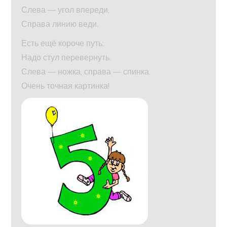
Слева — угол впереди,
Справа линию веди.
Есть ещё короче путь:
Надо стул перевернуть.
Слева — ножка, справа — спинка.
Очень точная картинка!