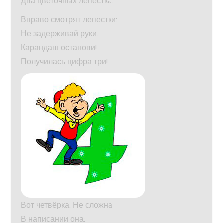
Два цветочных лепестка.
Вправо смотрят лепестки:
Не задерживай руки.
Карандаш останови!
Получилась цифра три!
Вот четвёрка. Не сложна
В написании она: