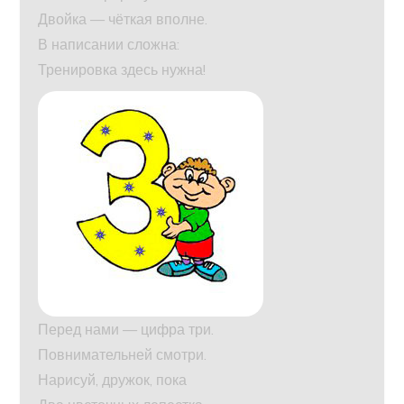
Двойка — чёткая вполне.
В написании сложна:
Тренировка здесь нужна!
Перед нами — цифра три.
Повнимательней смотри.
Нарисуй, дружок, пока