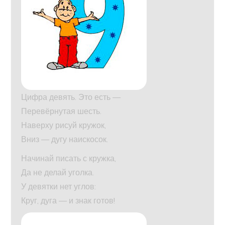
Цифра девять. Это есть —
Перевёрнутая шесть.
Наверху рисуй кружок,
Вниз — дугу наискосок.
Начинай писать с кружка,
Да не делай уголка.
У девятки нет углов:
Круг, дуга — и знак готов!