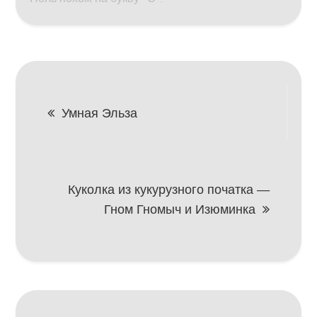
Навигация
Умная Эльза
по
записям
Куколка из кукурузного початка —
Гном Гномыч и Изюминка