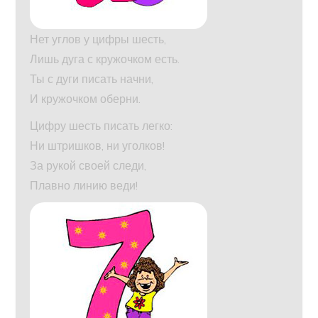
Нет углов у цифры шесть,
Лишь дуга с кружочком есть.
Ты с дуги писать начни,
И кружочком оберни.
Цифру шесть писать легко:
Ни штришков, ни уголков!
За рукой своей следи,
Плавно линию веди!