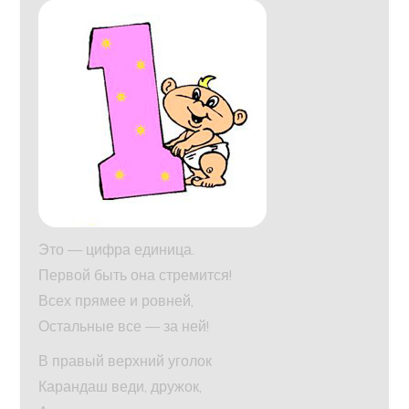
Это — цифра единица.
Первой быть она стремится!
Всех прямее и ровней,
Остальные все — за ней!
В правый верхний уголок
Карандаш веди, дружок,