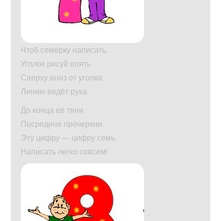
Чтоб семёрку написать,
Уголок рисуй опять.
Сверху вниз от уголка
Линию ведёт рука.
До конца её тяни,
Посредине прочеркни.
Эту цифру — цифру семь,
Написать легко совсем!