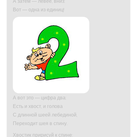
А затем — левее, вниз:
Вот — одна из единиц!
А вот это — цифра два:
Есть и хвост, и голова
С длинной шеей лебединой,
Переходит шея в спину.
Хвостик пририсуй к спине: