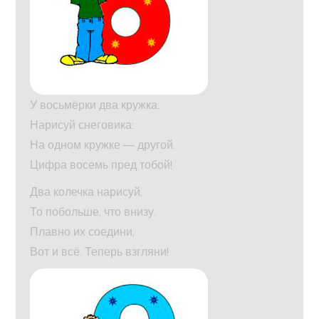
У восьмёрки два кружка.
Нарисуй снеговика:
На одном кружке — другой.
Цифра восемь пред тобой!
Два колечка нарисуй,
То побольше, что внизу.
Плавно их соедини,
Вот и всё. Теперь взгляни!