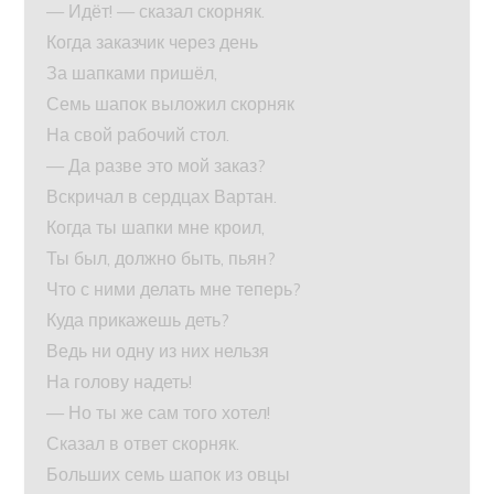
— Идёт! — сказал скорняк.
Когда заказчик через день
За шапками пришёл,
Семь шапок выложил скорняк
На свой рабочий стол.
— Да разве это мой заказ?
Вскричал в сердцах Вартан.
Когда ты шапки мне кроил,
Ты был, должно быть, пьян?
Что с ними делать мне теперь?
Куда прикажешь деть?
Ведь ни одну из них нельзя
На голову надеть!
— Но ты же сам того хотел!
Сказал в ответ скорняк.
Больших семь шапок из овцы