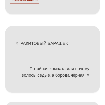
СЕРГЕЙ МИХАЛКОВ
Навигация
РАКИТОВЫЙ БАРАШЕК
по
записям
Потайная комната или почему
волосы седые, а борода чёрная