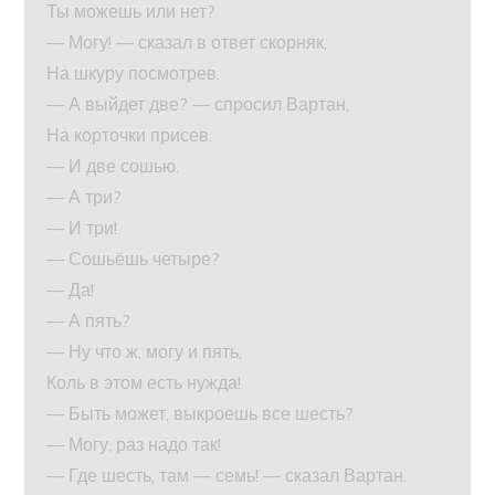
Ты можешь или нет?
— Могу! — сказал в ответ скорняк,
На шкуру посмотрев.
— А выйдет две? — спросил Вартан,
На корточки присев.
— И две сошью.
— А три?
— И три!
— Сошьёшь четыре?
— Да!
— А пять?
— Ну что ж, могу и пять,
Коль в этом есть нужда!
— Быть может, выкроешь все шесть?
— Могу, раз надо так!
— Где шесть, там — семь! — сказал Вартан.