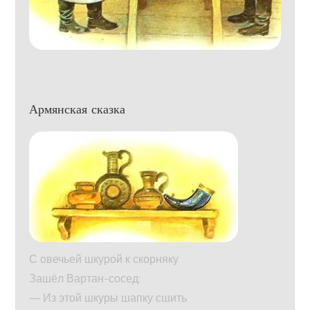
Армянская сказка
С овечьей шкурой к скорняку
Зашёл Вартан-сосед:
— Из этой шкуры шапку сшить