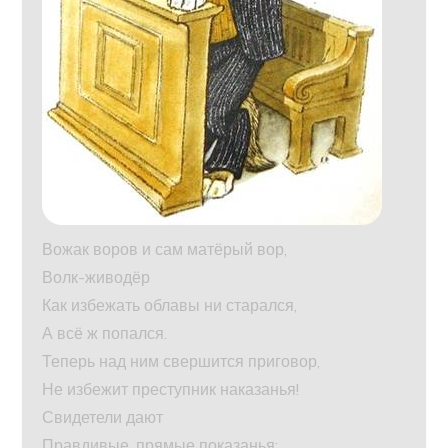
Вожак воров и сам матёрый вор,
Волк-живодёр
Как избежать облавы ни старался,
А всё ж попался.
Теперь над ним свершится приговор,
Не избежит преступник наказанья!
Свидетели дают
Правдивые, прямые показанья: