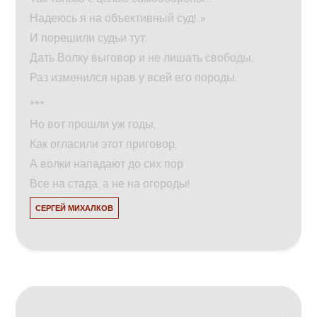
Надеюсь я на объективный суд!..»
И порешили судьи тут:
Дать Волку выговор и не лишать свободы,
Раз изменился нрав у всей его породы.
***
Но вот прошли уж годы,
Как огласили этот приговор,
А волки нападают до сих пор
Все на стада, а не на огороды!
СЕРГЕЙ МИХАЛКОВ