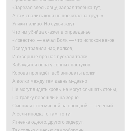
«Зарезал здесь овцу, задрал телёнка тут,
А там свалить коня не посчитал за труд…»
Улики налицо. Но судьи ждут,
Что им убийца скажет в оправданье.
«Известно, — начал Волк, — что испокон веков
Всегда травили нас, волков,
И скверные про нас пускали толки.
Заблудится овца у сонных пастухов,
Корова пропадёт, всё виноваты волки!
А волки между тем давным-давно
Не могут видеть кровь, не могут слышать стоны,
На травку перешли и на зерно,
Сменили стол мясной на овощной — зелёный.
А если иногда то там, то тут
Ягнёнка одного, другого задерут,
Так только с целью самообороны…