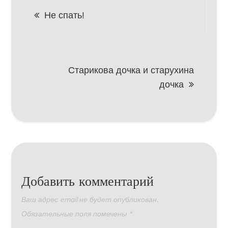
Навигация
Не спать!
по
записям
Старикова дочка и старухина
дочка
Добавить комментарий
Ваш адрес email не будет опубликован.
Обязательные поля помечены
*