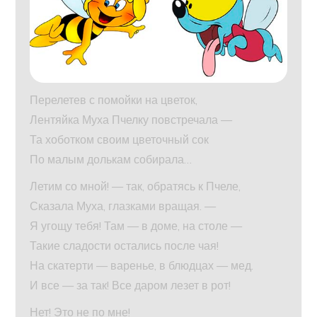
Перелетев с помойки на цветок,
Лентяйка Муха Пчелку повстречала —
Та хоботком своим цветочный сок
По малым долькам собирала…
Летим со мной! — так, обратясь к Пчеле,
Сказала Муха, глазками вращая. —
Я угощу тебя! Там — в доме, на столе —
Такие сладости остались после чая!
На скатерти — варенье, в блюдцах — мед.
И все — за так! Все даром лезет в рот!
Нет! Это не по мне!