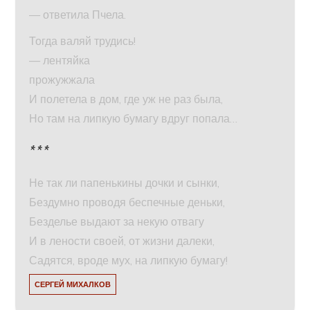
— ответила Пчела.
Тогда валяй трудись!
— лентяйка
прожужжала
И полетела в дом, где уж не раз была,
Но там на липкую бумагу вдруг попала…
***
Не так ли папенькины дочки и сынки,
Бездумно проводя беспечные деньки,
Безделье выдают за некую отвагу
И в лености своей, от жизни далеки,
Садятся, вроде мух, на липкую бумагу!
СЕРГЕЙ МИХАЛКОВ