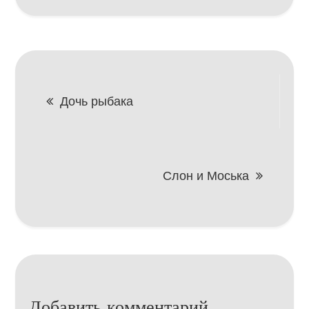
Навигация
Дочь рыбака
по
записям
Слон и Моська
Добавить комментарий