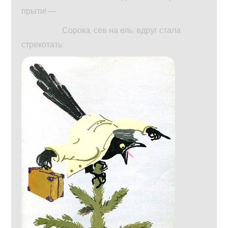
прыти! —
Сорока, сев на ель, вдруг стала
стрекотать: