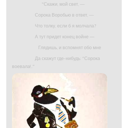
"Скажи, мой свет, —
Сорока Воробью в ответ, —
Что толку, если б я молчала?
А тут придет конец войне —
Глядишь, и вспомнят обо мне
Да скажут где-нибудь: "Сорока
воевала!.."