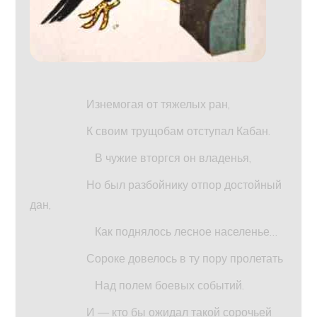
Изнемогая от тяжелых ран,
К своим трущобам отступал Кабан.
В чужие вторгся он владенья,
Но был разбойнику отпор достойный
дан,
Как поднялось лесное населенье…
Сороке довелось в ту пору пролетать
Над полем боевых событий.
И — кто бы ожидал такой сорочьей