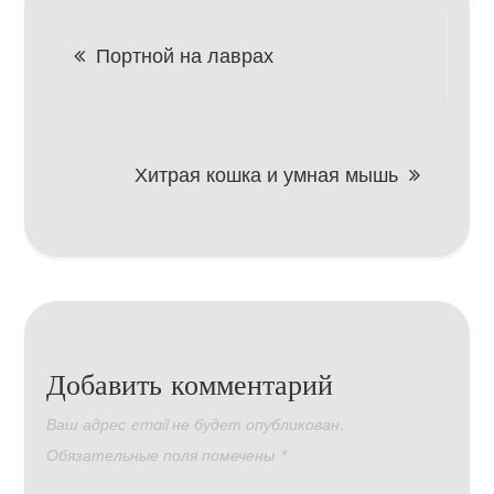
Навигация
Портной на лаврах
по
записям
Хитрая кошка и умная мышь
Добавить комментарий
Ваш адрес email не будет опубликован.
Обязательные поля помечены
*