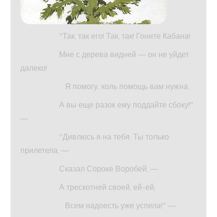
"Так, так его! Так, так! Гоните Кабана!
Мне с дерева видней — он не уйдет
далеко!
Я помогу, коль помощь вам нужна.
А вы еще разок ему поддайте сбоку!"
—
"Дивлюсь я на тебя. Ты только
прилетела, —
Сказал Сороке Воробей, —
А трескотней своей, ей-ей,
Всем надоесть уже успела!" —