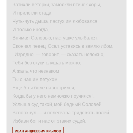
Затихли ветерки, замолкли птичек хоры,
И прилегли стада
Чуть-чуть дыша, пастух им любовался
И только иногда,
Внимая Соловью, пастушке улыбался.
Скончал певец. Осел, уставясь в землю лбом,
"Изрядно, — говорит, — сказать неложно,
Тебя без скуки слушать можно;
А жаль, что незнаком
Ты с нашим петухом;
Еще б ты боле навострился,
Когда бы у него немножко поучился",
Услыша суд такой, мой бедный Соловей
Вспорхнул — и полетел за тридевять полей.
Избави бог и нас от этаких судей.
ИВАН АНДРЕЕВИЧ КРЫЛОВ