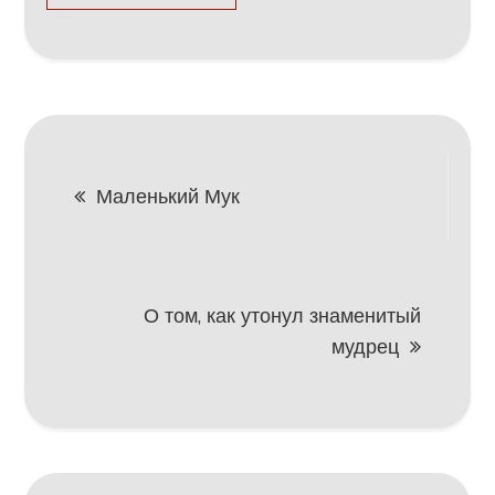
Навигация
Маленький Мук
по
записям
О том, как утонул знаменитый
мудрец