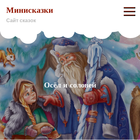
Skip
Минисказки
to
Сайт сказок
content
Осёл и соловей