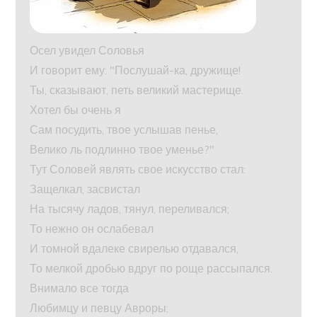
Осел увидел Соловья
И говорит ему: "Послушай-ка, дружище!
Ты, сказывают, петь великий мастерище.
Хотел бы очень я
Сам посудить, твое услышав пенье,
Велико ль подлинно твое уменье?"
Тут Соловей являть свое искусство стал:
Защелкал, засвистал
На тысячу ладов, тянул, переливался;
То нежно он ослабевал
И томной вдалеке свирелью отдавался,
То мелкой дробью вдруг по роще рассыпался.
Внимало все тогда
Любимцу и певцу Авроры;