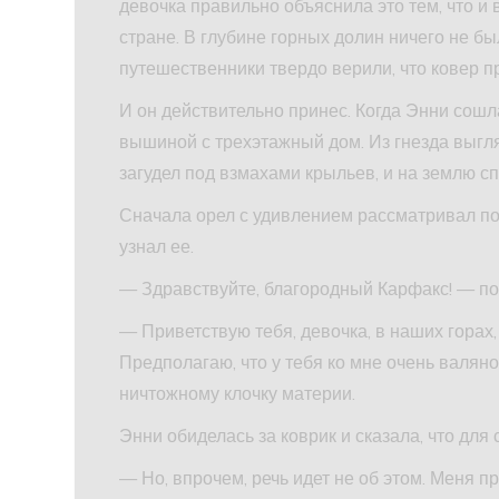
девочка правильно объяснила это тем, что и 
стране. В глубине горных долин ничего не б
путешественники твердо верили, что ковер пр
И он действительно принес. Когда Энни сошл
вышиной с трехэтажный дом. Из гнезда выгл
загудел под взмахами крыльев, и на землю сп
Сначала орел с удивлением рассматривал пос
узнал ее.
— Здравствуйте, благородный Карфакс! — по
— Приветствую тебя, девочка, в наших горах
Предполагаю, что у тебя ко мне очень валян
ничтожному клочку материи.
Энни обиделась за коврик и сказала, что для
— Но, впрочем, речь идет не об этом. Меня п