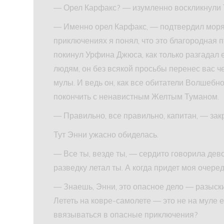
— Орел Карфакс? — изумленно воскликнули 
— Именно орел Карфакс, — подтвердил моря
приключениях я понял, что это благородная п
покинул Урфина Джюса, как только разгадал 
людям, он без всякой просьбы перенес вас ч
мулы. И ведь он, как все обитатели Волшебно
покончить с ненавистным Желтым Туманом.
— Правильно, все правильно, капитан, — зак
Тут Энни ужасно обиделась.
— Все ты, везде ты, — сердито говорила дев
разведку летал ты. А когда придет моя очере
— Знаешь, Энни, это опасное дело — разыс
Лететь на ковре-самолете — это не на муле 
ввязываться в опасные приключения?