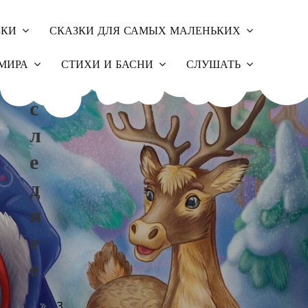
ЗКИ
СКАЗКИ ДЛЯ САМЫХ МАЛЕНЬКИХ
П
МИРА
СТИХИ И БАСНИ
СЛУШАТЬ
О
С
Л
Е
Д
Н
Е
Е
З