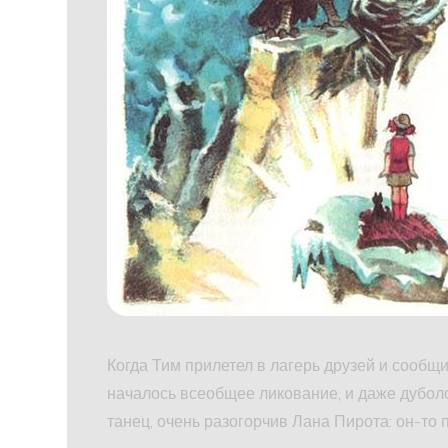
Когда Тим прилетел в лагерь друзей и сообщи
началось всеобщее ликование, и даже дубол
танец, очень разогорчив Лана Пирота: он-то 