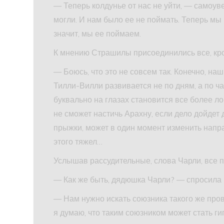
— Теперь колдунье от нас не уйти, — самоув
могли. И нам было ее не поймать. Теперь мы 
значит, мы ее поймаем.
К мнению Страшилы присоединились все, кро
— Боюсь, что это не совсем так. Конечно, н
Тилли-Вилли развивается не по дням, а по час
буквально на глазах становится все более ло
не сможет настичь Арахну, если дело дойдет 
прыжки, может в один момент изменить напр
этого тяжел…
Услышав рассудительные, слова Чарли, все 
— Как же быть, дядюшка Чарли? — спросила 
— Нам нужно искать союзника такого же прово
я думаю, что таким союзником может стать ги