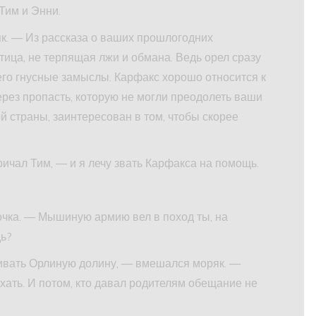
Тим и Энни.
к. — Из рассказа о ваших прошлогодних
тица, не терпящая лжи и обмана. Ведь орел сразу
его гнусные замыслы. Карфакс хорошо относится к
ерез пропасть, которую не могли преодолеть ваши
й страны, заинтересован в том, чтобы скорее
ричал Тим, — и я лечу звать Карфакса на помощь.
очка. — Мышиную армию вел в поход ты, на
дь?
кивать Орлиную долину, — вмешался моряк. —
ехать. И потом, кто давал родителям обещание не