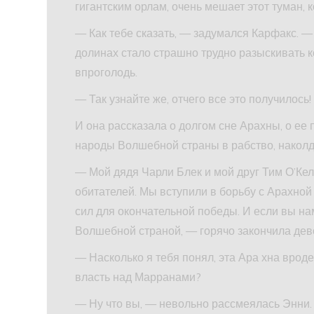
гигантским орлам, очень мешает этот туман, 
— Как тебе сказать, — задумался Карфакс. — 
долинах стало страшно трудно разыскивать к
впроголодь.
— Так узнайте же, отчего все это получилось
И она рассказала о долгом сне Арахны, о ее 
народы Волшебной страны в рабство, накол
— Мой дядя Чарли Блек и мой друг Тим О’Кел
обитателей. Мы вступили в борьбу с Арахной 
сил для окончательной победы. И если вы на
Волшебной страной, — горячо закончила дев
— Насколько я тебя понял, эта Ара хна врод
власть над Марранами?
— Ну что вы, — невольно рассмеялась Энни.