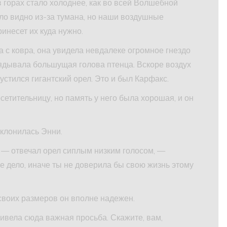
в горах стало холоднее, как во всей Волшебной
ыло видно из-за тумана, но наши воздушные
инесет их куда нужно.
а с ковра, она увидела невдалеке огромное гнездо
ядывала большущая голова птенца. Вскоре воздух
устился гигантский орел. Это и был Карфакс.
етительницу, но память у него была хорошая, и он
клонилась Энни.
, — отвечал орел сиплым низким голосом, —
ое дело, иначе ты не доверила бы свою жизнь этому
 своих размеров он вполне надежен.
ривела сюда важная просьба. Скажите, вам,