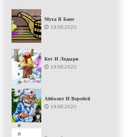
.
2
Муха В Бане
0
19.08.2020
2
5
К
Кот И Лодыри
а
19.08.2020
к
л
и
Айболит И Воробей
с
19.08.2020
а
ш
и
л