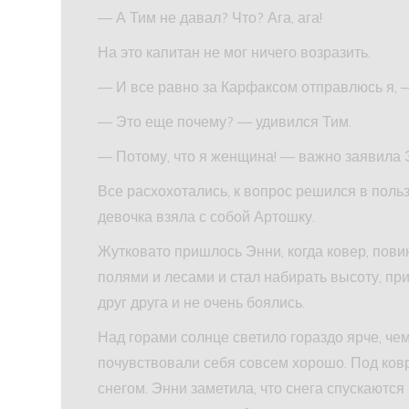
— А Тим не давал? Что? Ага, ага!
На это капитан не мог ничего возразить.
— И все равно за Карфаксом отправлюсь я, 
— Это еще почему? — удивился Тим.
— Потому, что я женщина! — важно заявила 
Все расхохотались, к вопрос решился в польз
девочка взяла с собой Артошку.
Жутковато пришлось Энни, когда ковер, повин
полями и лесами и стал набирать высоту, пр
друг друга и не очень боялись.
Над горами солнце светило гораздо ярче, чем
почувствовали себя совсем хорошо. Под ко
снегом. Энни заметила, что снега спускаются