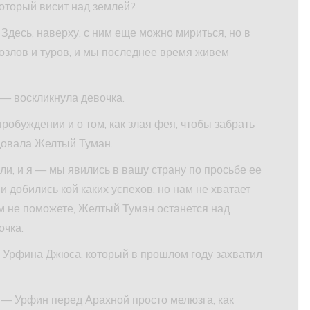
который висит над землей?
Здесь, наверху, с ним еще можно мириться, но в
озлов и туров, и мы последнее время живем
! — воскликнула девочка.
пробуждении и о том, как злая фея, чтобы забрать
довала Желтый Туман.
ли, и я — мы явились в вашу страну по просьбе ее
и добились кой каких успехов, но нам не хватает
м не поможете, Желтый Туман останется над
очка.
е Урфина Джюса, который в прошлом году захватил
 — Урфин перед Арахной просто мелюзга, как