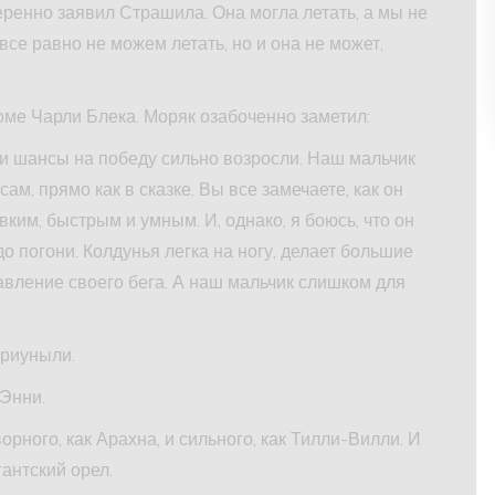
еренно заявил Страшила. Она могла летать, а мы не
все равно не можем летать, но и она не может,
ме Чарли Блека. Моряк озабоченно заметил:
аши шансы на победу сильно возросли. Наш мальчик
ам, прямо как в сказке. Вы все замечаете, как он
вким, быстрым и умным. И, однако, я боюсь, что он
до погони. Колдунья легка на ногу, делает большие
авление своего бега. А наш мальчик слишком для
приуныли.
Энни.
рного, как Арахна, и сильного, как Тилли-Вилли. И
гантский орел.