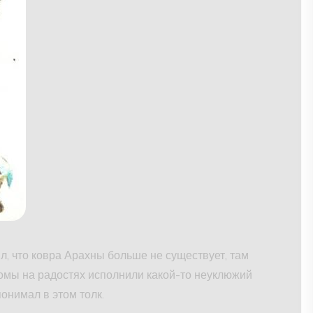
л, что ковра Арахны больше не существует, там
омы на радостях исполнили какой-то неуклюжий
понимал в этом толк.