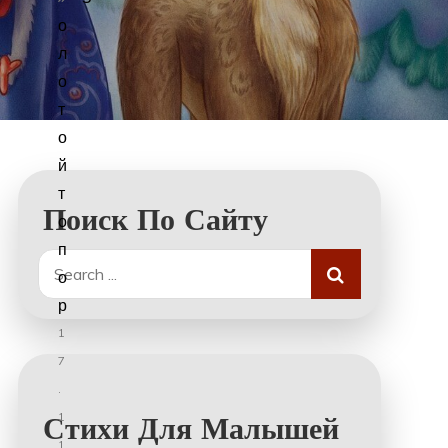
о
л
о
т
о
й
т
Поиск По Сайту
о
п
Search
о
for:
р
1
7
.
1
Стихи Для Малышей
1