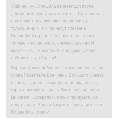
Урфина… — Страшила перевел дух после
долгой речи и устало закончил. — Вот почему я
повторяю, подчеркиваю и ре-зю-ми-ру-ю:
только Энни и Тим принесут спасение
Волшебной стране. Они научат нас строить
теплые жилища и шить зимнюю одежду. И
может быть… может быть, они даже сумеют
победить злую Арахну!
Бурные крики одобрения заглушили последние
слова Правителя. Все члены Большого Совета
были так уверены в могуществе людей из-за
гор, что им уже казалось, будто все опасности
миновали. Оставалось только придумать, как
подать весть Энни и Тиму и как доставить их в
Волшебную страну.