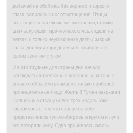
добычей не обойтись без верного и зоркого
глаза, валились с ног от истощения. Птицы,
питающиеся насекомыми: мухоловки, стрижи,
щеглы, кукушки, мрачно нахохлясь, сидели на
ветках, и только неугомонные дятлы, закрыв
глаза, долбили кору деревьев, оживляя лес
своим звонким стуком.
И в эти трудные для страны дни начали
наблюдаться тревожные явления, на которые
вначале обратили внимание только наиболее
проницательные люди. Желтый Туман накрывал
Волшебную страну более трех недель. Уже
говорилось о тем, что солнце на небе
представлялось тускло-багровым кругом и лучи
его потеряли силу. Едва пробиваясь сквозь