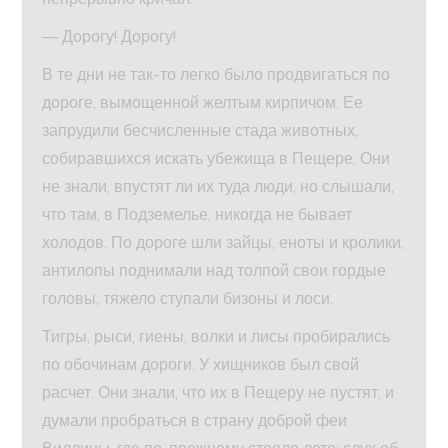
— Дорогу! Дорогу!
В те дни не так-то легко было продвигаться по
дороге, вымощенной желтым кирпичом. Ее
запрудили бесчисленные стада животных,
собиравшихся искать убежища в Пещере. Они
не знали, впустят ли их туда люди, но слышали,
что там, в Подземелье, никогда не бывает
холодов. По дороге шли зайцы, еноты и кролики,
антилопы поднимали над толпой свои гордые
головы, тяжело ступали бизоны и лоси.
Тигры, рыси, гиены, волки и лисы пробирались
по обочинам дороги. У хищников был свой
расчет. Они знали, что их в Пещеру не пустят, и
думали пробраться в страну доброй феи
Виллины, где по-прежнему стояло лето; слух об