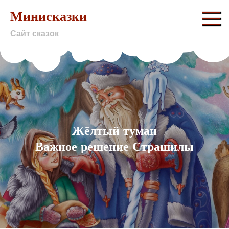
Skip
Минисказки
to
Сайт сказок
content
Жёлтый туман
Важное решение Страшилы