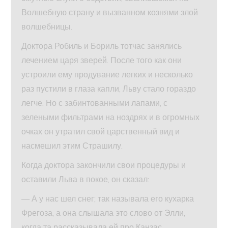
Волшебную страну и вызванном кознями злой
волшебницы.
Доктора Робиль и Бориль тотчас занялись
лечением царя зверей. После того как они
устроили ему продувание легких и несколько
раз пустили в глаза капли, Льву стало гораздо
легче. Но с забинтованными лапами, с
зелеными фильтрами на ноздрях и в огромных
очках он утратил свой царственный вид и
насмешил этим Страшилу.
Когда доктора закончили свои процедуры и
оставили Льва в покое, он сказал:
— А у нас шел снег; так называла его кухарка
Фрегоза, а она слышала это слово от Элли,
когда та рассказывала ей про Канзас.