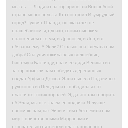
мысль: — Люди из-за гор принесли Волшебной
стране много пользы. Кто построил Изумрудный
город? Гудвин. Правда, он оказался не
волшебником, и, однако, своим высоким
положением все мы, и Дровосек, и Лев, и я,
обязаны ему. А Элли? Сколько она сделала нам
добра! Она уничтожила злых волшебниц
Гингему и Бастинду, она и ее дядя Великан из-
за гор помогли нам победить деревянных
солдат Урфина Джюса. Элли вывела Подземных
рудокопов из Пещеры и освободила их от
власти жестоких королей. Э, да что там говорить
об Элли, мы все знаем ее подвиги. Я лучше
напомню вам, как Эини и Тим обеспечили нам
мир с воинственными Марранами и
окончательно низвергли власть коварного