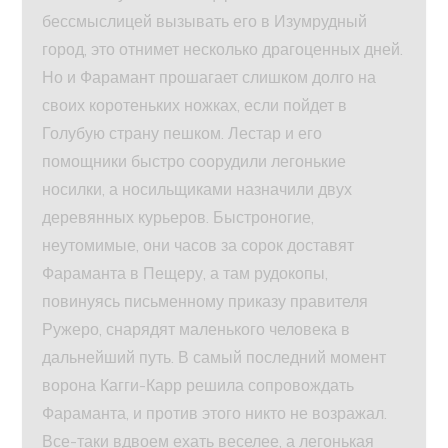
бессмыслицей вызывать его в Изумрудный
город, это отнимет несколько драгоценных дней.
Но и Фарамант прошагает слишком долго на
своих коротеньких ножках, если пойдет в
Голубую страну пешком. Лестар и его
помощники быстро соорудили легонькие
носилки, а носильщиками назначили двух
деревянных курьеров. Быстроногие,
неутомимые, они часов за сорок доставят
Фараманта в Пещеру, а там рудокопы,
повинуясь письменному приказу правителя
Ружеро, снарядят маленького человека в
дальнейший путь. В самый последний момент
ворона Кагги-Карр решила сопровождать
Фараманта, и против этого никто не возражал.
Все-таки вдвоем ехать веселее, а легонькая