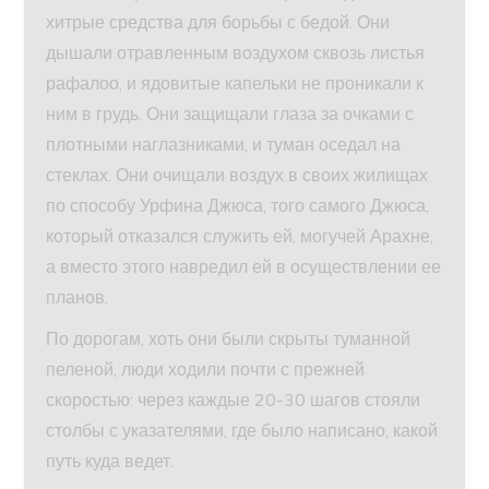
хитрые средства для борьбы с бедой. Они
дышали отравленным воздухом сквозь листья
рафалоо, и ядовитые капельки не проникали к
ним в грудь. Они защищали глаза за очками с
плотными наглазниками, и туман оседал на
стеклах. Они очищали воздух в своих жилищах
по способу Урфина Джюса, того самого Джюса,
который отказался служить ей, могучей Арахне,
а вместо этого навредил ей в осуществлении ее
планов.
По дорогам, хоть они были скрыты туманной
пеленой, люди ходили почти с прежней
скоростью: через каждые 20-30 шагов стояли
столбы с указателями, где было написано, какой
путь куда ведет.