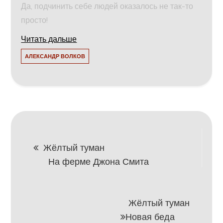
Да, подчинить себе людей оказалось не так-то
просто!
Читать дальше
АЛЕКСАНДР ВОЛКОВ
Навигация
Жёлтый туман
На ферме Джона Смита
по
записям
Жёлтый туман
Новая беда