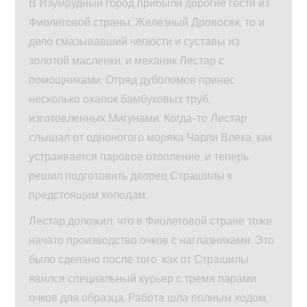
В Изумрудный город прибыли дорогие гости из
Фиолетовой страны: Железный Дровосек, то и
дело смазывавший челюсти и суставы из
золотой масленки, и механик Лестар с
помощниками. Отряд дуболомов принес
несколько охапок бамбуковых труб,
изготовленных Мигунами. Когда-то Лестар
слышал от одноногого моряка Чарли Влека, как
устраивается паровое отопление, и теперь
решил подготовить дворец Страшилы к
предстоящим холодам.
Лестар доложил, что в Фиолетовой стране тоже
начато производство очков с наглазниками. Это
было сделано после того, как от Страшилы
явился специальный курьер с тремя парами
очков для образца. Работа шла полным ходом,