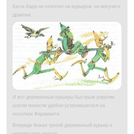
Кагги-Карр не отяготит ни курьеров, ни могучего
дракона.
И вот деревянные курьеры быстрым упругим
шагом понесли удобно устроившегося на
носилках Фараманта.
Впереди бежал третий деревянный курьер и
непрерывно кричал: