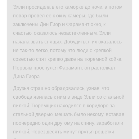
Элли просидела в его каморке до ночи, а потом
повар провел ее к окну камеры, где были
заключены Дин Гиор и Фарамант окно, к
счастью, оказалось незастекленным. Элли
начала звать спящих. Добудиться их оказалось
не так-то легко, потому что люди с крепкой
совестью спят крепко даже на тюремной койке.
Первым проснулся Фарамант, он растолкал
Дина Гиора.
Друзья страшно обрадовались, узнав, что
свобода явилась к ним в виде Элли со стальной
пилкой. Тюремщик находился в коридоре за
стальной дверью, мешать было некому, вставая
поочередно один другому на спину, заработали
пилкой. Через десять минут прутья решетки