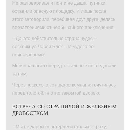
Не разговаривая и почти не дыша, путники
оставили опасную площадку. И лишь после
этого заговорили, перебивая друг друга, делясь
впечатлениями от необычайного приключения.
– Да, это действительно страна чудес! –
воскликнул Чарли Блек. – И чудеса ее
неисчерпаемы!
Моряк зашагал вперед, остальные последовали
за ним.
Через несколько сот шагов компания очутилась
перед толстой, плотно закрытой дверью.
ВСТРЕЧА СО СТРАШИЛОЙ И ЖЕЛЕЗНЫМ
ДРОВОСЕКОМ
– Мы не даром перетерпели столько страху, –