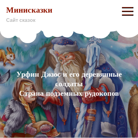
Skip
Минисказки
to
Сайт сказок
content
Урфин Джюс и его деревянные
солдаты
Страна подземных рудокопов