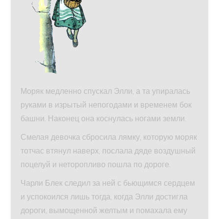
Моряк медленно спускал Элли, а та упиралась
руками в изрытый непогодами и временем бок
башни. Наконец она коснулась ногами земли.
Смелая девочка сбросила лямку, которую моряк
тотчас втянул наверх, послала дяде воздушный
поцелуй и неторопливо пошла по дороге.
Чарли Блек следил за ней с бьющимся сердцем
и успокоился лишь тогда, когда Элли достигла
дороги, вымощенной желтым и помахала ему