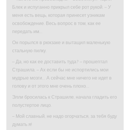
Блек и испуганно прикрыл себе рот рукой. – У
меня есть вещь, которая принесет узникам
освобождение. Весь вопрос в том, как ее
передать им…
Он порылся в рюкзаке и вытащил маленькую
стальную пилку.
– Да, но как ее доставить туда? – прошептал
Страшила. – Ах если бы не испортились мои
мудрые мозги… А сейчас мне ничего не идет в
голову и от этого мне очень плохо…
Элли бросилась к Страшиле, начала гладить его
полустертое лицо.
– Мой славный, не надо огорчаться, за тебя буду
думать я!