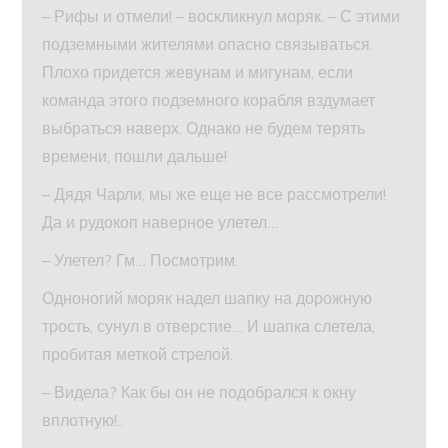
– Рифы и отмели! – воскликнул моряк. – С этими
подземными жителями опасно связываться.
Плохо придется жевунам и мигунам, если
команда этого подземного корабля вздумает
выбраться наверх. Однако не будем терять
времени, пошли дальше!
– Дядя Чарли, мы же еще не все рассмотрели!
Да и рудокоп наверное улетел…
– Улетел? Гм… Посмотрим.
Одноногий моряк надел шапку на дорожную
трость, сунул в отверстие… И шапка слетела,
пробитая меткой стрелой.
– Видела? Как бы он не подобрался к окну
вплотную!..