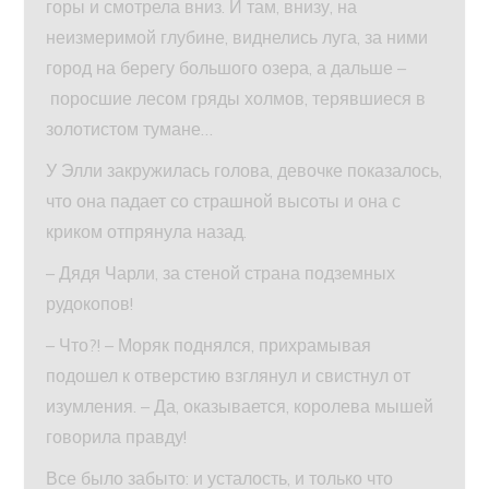
горы и смотрела вниз. И там, внизу, на
неизмеримой глубине, виднелись луга, за ними
город на берегу большого озера, а дальше –
поросшие лесом гряды холмов, терявшиеся в
золотистом тумане…
У Элли закружилась голова, девочке показалось,
что она падает со страшной высоты и она с
криком отпрянула назад.
– Дядя Чарли, за стеной страна подземных
рудокопов!
– Что?! – Моряк поднялся, прихрамывая
подошел к отверстию взглянул и свистнул от
изумления. – Да, оказывается, королева мышей
говорила правду!
Все было забыто: и усталость, и только что