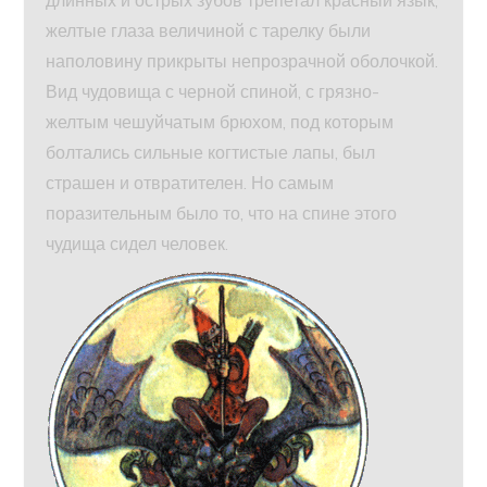
длинных и острых зубов трепетал красный язык,
желтые глаза величиной с тарелку были
наполовину прикрыты непрозрачной оболочкой.
Вид чудовища с черной спиной, с грязно-
желтым чешуйчатым брюхом, под которым
болтались сильные когтистые лапы, был
страшен и отвратителен. Но самым
поразительным было то, что на спине этого
чудища сидел человек.