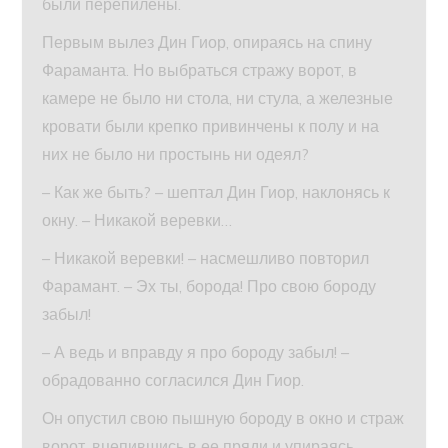
были перепилены.
Первым вылез Дин Гиор, опираясь на спину
Фараманта. Но выбраться стражу ворот, в
камере не было ни стола, ни стула, а железные
кровати были крепко привинчены к полу и на
них не было ни простынь ни одеял?
– Как же быть? – шептал Дин Гиор, наклонясь к
окну. – Никакой веревки…
– Никакой веревки! – насмешливо повторил
Фарамант. – Эх ты, борода! Про свою бороду
забыл!
– А ведь и вправду я про бороду забыл! –
обрадованно согласился Дин Гиор.
Он опустил свою пышную бороду в окно и страж
ворот, вцепившись в ее пряди и упираясь