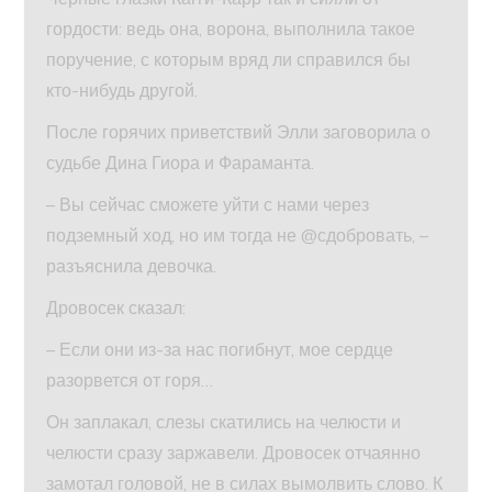
гордости: ведь она, ворона, выполнила такое
поручение, с которым вряд ли справился бы
кто-нибудь другой.
После горячих приветствий Элли заговорила о
судьбе Дина Гиора и Фараманта.
– Вы сейчас сможете уйти с нами через
подземный ход, но им тогда не @сдобровать, –
разъяснила девочка.
Дровосек сказал:
– Если они из-за нас погибнут, мое сердце
разорвется от горя…
Он заплакал, слезы скатились на челюсти и
челюсти сразу заржавели. Дровосек отчаянно
замотал головой, не в силах вымолвить слово. К