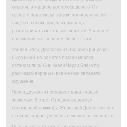
сидение в карцере досталось дорого. От
сырости подземелья краски полиняли на его
лице и он плохо видел и слышал, а
разговаривать мог только шепотом. В данном
положении это, впрочем, было кстати.
Увидев Элли, Дровосек и Страшила ринулись
было к ней, но, заметив позади моряка,
остановились. Они знали Чарли Блека по
рассказам вороны и все же ими овладело
смущение.
Чарли дружески поприветствовал новых
знакомых. В ответ Страшила шаркнул
соломенной ножкой, а Железный Дровосек снял
с головы воронку и очень вежливо раскланялся.
Черные глазки Кагги-Карр так и сияли от