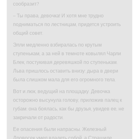
сообразит?
– Ты права, девочка! И хотя мне трудно
подниматься по лестницам, придется устроить
общий совет.
Элли медленно взбиралась по крутым
ступенькам, а за ней в темноте ковылял Чарли
Блек, постукивая деревяшкой по ступенькам.
Льва пришлось оставить внизу: дыра в двери
была слишком мала для его огромного тела.
Вот и люк, ведущий на площадку. Девочка
осторожно высунула голову, приложив палец к
губам: она боялась, как бы друзья, увидев ее, не
закричали от радости.
Ее опасения были напрасны. Железный
Дровосек умел владеть собой, а Страшиле