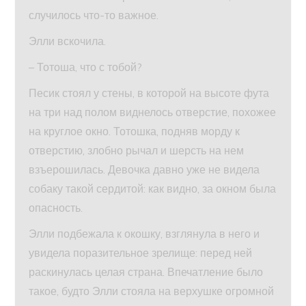
случилось что-то важное.
Элли вскочила.
– Тотоша, что с тобой?
Песик стоял у стены, в которой на высоте фута
на три над полом виднелось отверстие, похожее
на круглое окно. Тотошка, подняв морду к
отверстию, злобно рычал и шерсть на нем
взъерошилась. Девочка давно уже не видела
собаку такой сердитой: как видно, за окном была
опасность.
Элли подбежала к окошку, взглянула в него и
увидела поразительное зрелище: перед ней
раскинулась целая страна. Впечатление было
такое, будто Элли стояла на верхушке огромной