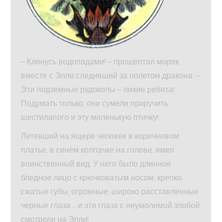
– Клянусь водопадами! – прошептал моряк,
вместе с Элли следивший за полетом дракона. –
Эти подземные рудокопы – лихие ребята!
Подумать только, они сумели приручить
шестилапого и эту миленькую птичку!..
Летевший на ящере человек в коричневом
платье, в синем колпачке на голове, имел
воинственный вид. У него было длинное
бледное лицо с крючковатым носом, крепко
сжатые губы, огромные, широко расставленные
черные глаза… и эти глаза с неумолимой злобой
смотрели на Элли!