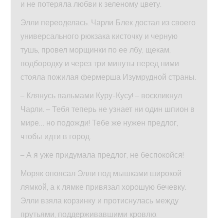
и не потеряла любви к зеленому цвету.
Элли переоделась. Чарли Блек достал из своего
универсального рюкзака кисточку и черную
тушь, провел морщинки по ее лбу, щекам,
подбородку и через три минуты перед ними
стояла пожилая фермерша Изумрудной страны.
– Клянусь пальмами Куру-Кусу! – воскликнул
Чарли. – Тебя теперь не узнает ни один шпион в
мире… но подожди! Тебе же нужен предлог,
чтобы идти в город.
– А я уже придумала предлог, не беспокойся!
Моряк опоясал Элли под мышками широкой
лямкой, а к лямке привязал хорошую бечевку.
Элли взяла корзинку и протиснулась между
прутьями, поддерживавшими кровлю.