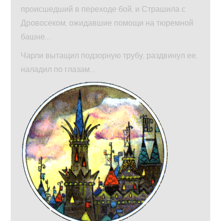
происшедший в переходе бой, и Страшила с
Дровосеком, ожидавшие помощи на тюремной
башне…
Чарли вытащил подзорную трубу, раздвинул ее,
наладил по глазам…