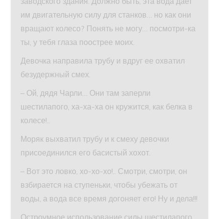
заводского здания. Должно быть, эта вода дает
им двигательную силу для станков… но как они
вращают колесо? Понять не могу… посмотри-ка
ты, у тебя глаза поострее моих.
Девочка направила трубу и вдруг ее охватил
безудержный смех.
– Ой, дядя Чарли… Они там заперли
шестилапого, ха-ха-ха он кружится, как белка в
колесе!..
Моряк выхватил трубу и к смеху девочки
присоединился его басистый хохот.
– Вот это ловко, хо-хо-хо!.. Смотри, смотри, он
взбирается на ступеньки, чтобы убежать от
воды, а вода все время догоняет его! Ну и дела!!!
Остроумное использование силы шестилапого