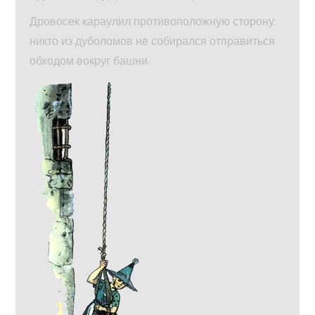
Дровосек караулил противоположную сторону:
никто из дуболомов не собирался отправиться
обходом вокруг башни.