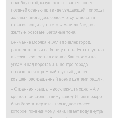
подобную той, какую испытывает человек
поздней осенью при виде увядающей природы
зеленый цвет здесь совсем отсутствовал в
окраске рощ и лугов его заменяли бледно-
желтые, розовые, багряные тона.
Внимание моряка и Элли привлек город,
расположенный на берегу озера. Его окружала
высокая крепостная стена с башенками по
углам и над воротами. В центре города
возвышался огромный круглый дворец с
крышей, раскрашенный всеми цветами радуги.
– Странная крыша! – воскликнул моряк. – А у
крепостной стены я вижу завод! И там в озере,
близ берега, вертится громадное колесо,
которое, по-видимому, накачивает воду внутрь