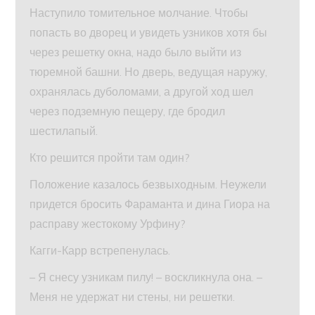
Наступило томительное молчание. Чтобы
попасть во дворец и увидеть узников хотя бы
через решетку окна, надо было выйти из
тюремной башни. Но дверь, ведущая наружу,
охранялась дуболомами, а другой ход шел
через подземную пещеру, где бродил
шестилапый.
Кто решится пройти там один?
Положение казалось безвыходным. Неужели
придется бросить Фараманта и дина Гиора на
расправу жестокому Урфину?
Кагги-Карр встрепенулась.
– Я снесу узникам пилу! – воскликнула она. –
Меня не удержат ни стены, ни решетки.