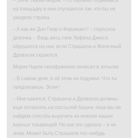
– Элли, сказал моряк. – Осторожно поднимись
на площадку и они спускаются так, что бы не
увидела стража.
– А как же Дин Гиор и Фарамант? – спросила
девочка. – Ведь весь гнев Урфина Джюса
обрушится на них, если Страшила и Железный
Дровосек скроются.
Моряк Чарли сконфуженно почесал в затылке.
– В самом деле, я об этом не подумал. Что ты
предлагаешь, Элли?
– Мне кажется, Страшила и Дровосек должны
еще потерпеть на постылой башне, пока мы не
найдем способа выручить из неволи наших
верных товарищей. Но как это сделать – я не
знаю. Может быть Страшила что-нибудь