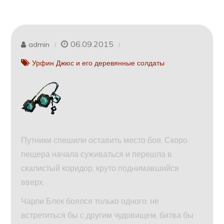
06.09.2015
admin
Урфин Джюс и его деревянные солдаты
Путники спешили оставить место боя. Скоро
пещера начала суживаться и перешла в
скалистый коридор, круто поднимавшийся
вверх.
Чарли Блек боялся только одного: не
встретиться бы с другим чудовищем, битва бы