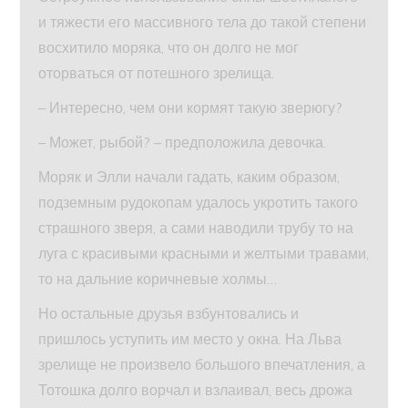
и тяжести его массивного тела до такой степени
восхитило моряка, что он долго не мог
оторваться от потешного зрелища.
– Интересно, чем они кормят такую зверюгу?
– Может, рыбой? – предположила девочка.
Моряк и Элли начали гадать, каким образом,
подземным рудокопам удалось укротить такого
страшного зверя, а сами наводили трубу то на
луга с красивыми красными и желтыми травами,
то на дальние коричневые холмы…
Но остальные друзья взбунтовались и
пришлось уступить им место у окна. На Льва
зрелище не произвело большого впечатления, а
Тотошка долго ворчал и взлаивал, весь дрожа