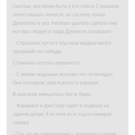
счастью, масленка была у его пояса. Страшила
хотел смазать челюсти, но сослепу попал
Дровосеку в ухо. Нескоро удалось сделать ему
все как следует и тогда Дровосек заговорил:
– Страшила, пусти в ход свои мудрые мозги,
придумай что-нибудь!
Страшила грустно прошептал:
– С моими мудрыми мозгами что-то неладно.
Они отсырели, пока я висел в карцере…
В разговор вмешалась Кагги-Карр:
– Фарамант и Дин Гиор сидят в подвале на
заднем дворе. К их окну есть ход из каморки
повара.
– Так это же превосходно! – воскликнул Чарли