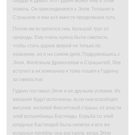
сердце и думал, что Гудвин может ему в этом
помочь. Он присоединился к Элли, Тотошке и
Страшиле и они все вместе продолжали путь.
Потом им встретился лев, большой трус от
природы. Ему очень нужна была смелость,
чтобы стать царем зверей не только по
названию, но и на самом деле. Подружившись с
Элли, Железным Дровосеком и Страшилой, Лев
вступил в их компанию и тоже пошел к Гудвину
за смелостью.
Гудвин поставил Элли и ее друзьям условие. Их
желания будут исполнены, если они освободят
мигунов, жителей Фиолетовой страны, от власти
злой волшебницы Бастинды. Борьба со злой
колдунье Бастиндой была нелегка и все же
колдунья погибла: она растаяла, когда Элли