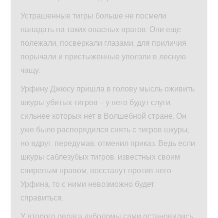
Устрашенные тигры больше не посмели
нападать на таких опасных врагов. Они еще
полежали, посверкали глазами, для приличия
порычали и пристыженные уползли в лесную
чащу.
Урфину Джюсу пришла в голову мысль оживить
шкуры убитых тигров – у него будут слуги,
сильнее которых нет в Волшебной стране. Он
уже было распорядился снять с тигров шкуры,
но вдруг, передумав, отменил приказ. Ведь если
шкуры саблезубых тигров, известных своим
свирепым нравом, восстанут против него,
Урфина, то с ними невозможно будет
справиться.
У второго оврага дуболомы сами остановились.