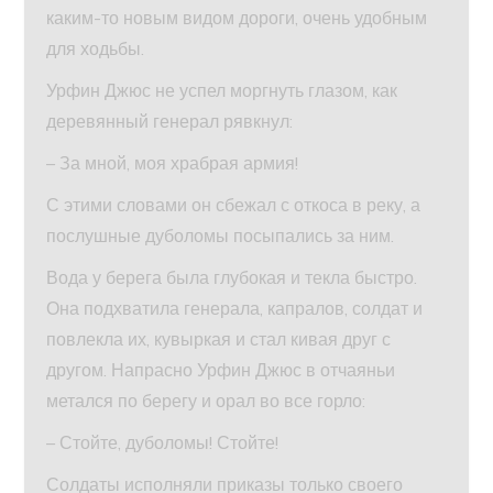
каким-то новым видом дороги, очень удобным
для ходьбы.
Урфин Джюс не успел моргнуть глазом, как
деревянный генерал рявкнул:
– За мной, моя храбрая армия!
С этими словами он сбежал с откоса в реку, а
послушные дуболомы посыпались за ним.
Вода у берега была глубокая и текла быстро.
Она подхватила генерала, капралов, солдат и
повлекла их, кувыркая и стал кивая друг с
другом. Напрасно Урфин Джюс в отчаяньи
метался по берегу и орал во все горло:
– Стойте, дуболомы! Стойте!
Солдаты исполняли приказы только своего