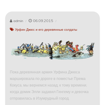
06.09.2015
admin
Урфин Джюс и его деревянные солдаты
Пока деревянная армия Урфина Джюса
маршировала по дороге в поместье Према
Кокуса, мы вернемся назад, к тому времени,
когда домик Элли задавил Гингему и девочка
отправилась в Изумрудный город.