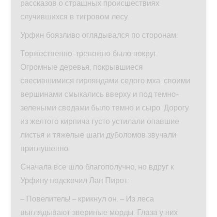
рассказов о страшных происшествиях,
случившихся в тигровом лесу.
Урфин боязливо оглядывался по сторонам.
Торжественно-тревожно было вокруг.
Огромные деревья, покрывшиеся
свесившимися гирляндами седого мха, своими
вершинами смыкались вверху и под темно-
зелеными сводами было темно и сыро. Дорогу
из желтого кирпича густо устилали опавшие
листья и тяжелые шаги дуболомов звучали
приглушенно.
Сначала все шло благополучно, но вдруг к
Урфину подскочил Лан Пирот:
– Повелитель! – крикнул он. – Из леса
выглядывают звериные морды. Глаза у них