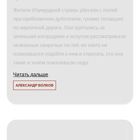
Жители Изумрудной страны убегали с полей
при приближении дуболомов, громко топавших
по кирпичной дороге. Они прятались за
зелеными изгородями и испугом рассматривали
незванных свирепых гостей, но никто не
осмеливался подойти к ним и спросить, кто они
такие и зачем пожаловали сюда.
Читать дальше
АЛЕКСАНДР ВОЛКОВ
Навигация