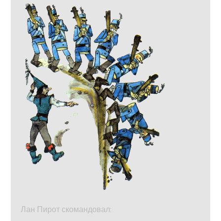
Лан Пирот скомандовал: