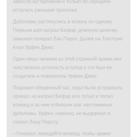
заросла кустарником и только по середине
осталась узенькая тропинка.
Дуболомы растянулись в колону по одному.
Первым шел капрал Бефар, длинную цепочку
замыкал генерал Лан Пирот. Далее на Топотуне
ехал Урфин Джюс.
Один лишь человек из этой странной армии мог
чувствовать усталость и голод и это был ее
создатель и повелитель Урфин Джюс.
Подошел обеденный час, пора было устраивать
привал, но капрал Бефар все топал и топал
вперед и за ним отбивали шаг неутомимые
дуболомы. Урфин, наконец, не выдержал и
сказал Лану Пироту:
– Генерал, передайте вперед, чтобы армия