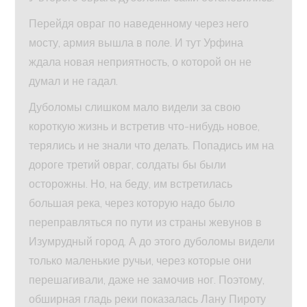
Перейдя овраг по наведенному через него
мосту, армия вышла в поле. И тут Урфина
ждала новая неприятность, о которой он не
думал и не гадал.
Дуболомы слишком мало видели за свою
короткую жизнь и встретив что-нибудь новое,
терялись и не знали что делать. Попадись им на
дороге третий овраг, солдаты бы были
осторожны. Но, на беду, им встретилась
большая река, через которую надо было
переправляться по пути из страны жевунов в
Изумрудный город. А до этого дуболомы видели
только маленькие ручьи, через которые они
перешагивали, даже не замочив ног. Поэтому,
обширная гладь реки показалась Лану Пироту