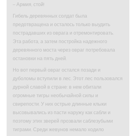
– Армия, стой!
Гибель деревянных солдат была
предотвращена и осталось только выудить
пострадавших из оврага и отремонтировать.
Эта работа, а затем постройка надежного
деревянного моста через овраг потребовала
остановки на пять дней.
Но вот первый овраг остался позади и
дуболомы вступили в лес. Этот лес пользовался
дурной славой в стране: в нем обитали
огромные тигры необычайной силы и
свирепости. У них острые длинные клыки
высовывались из пасти наружу как сабли и
поэтому этих зверей прозвали саблезубыми
тиграми. Среди жевунов немало ходило