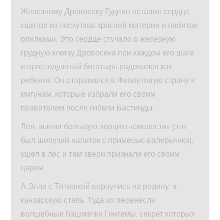
Железному Дровосеку Гудвин вставил сердце,
сшитое из лоскутков красной материи и набитое
опилками. Это сердце стучало о железную
грудную клетку Дровосека при каждом его шаге
и простодушный богатырь радовался как
ребенок. Он отправился в Фиолетовую страну к
мигунам, которые избрали его своим
правителем после гибели Бастинды.
Лев, выпив большую порцию «смелости» (это
был шипучий напиток с примесью валерьянки),
ушел в лес и там звери признали его своим
царем.
А Элли с Тотошкой вернулись на родину, в
канзасскую степь. Туда их перенесли
волшебные башмачки Гингемы, секрет которых