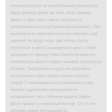
человек являлся их излюбленным лакомством.
Вдруг ветерок донес до леса запах Урфина
Джюса и два тигра, самые голодные и
нетерпеливые из всей компании, решились. Они
выскочили из зарослей и высоко взвились над
дорогой. Но когда тигры уже готовы были
опуститься в центр защищенного круга, сабли
капралов по приказу Лана Пирота мгновенно
взметнулись вверх и звери, завывая, повисли на
остриях. Заработали солдатские дубинки и
капральские сабли, круша головы и ребра
тигров. С хищниками было покончено в один
момент и дуболомы отшвырнули их
истерзанные тела к обочине дороги. Урфин
Джюс пришел в неистовый восторг. Он тут же
объявил армии благодарность.