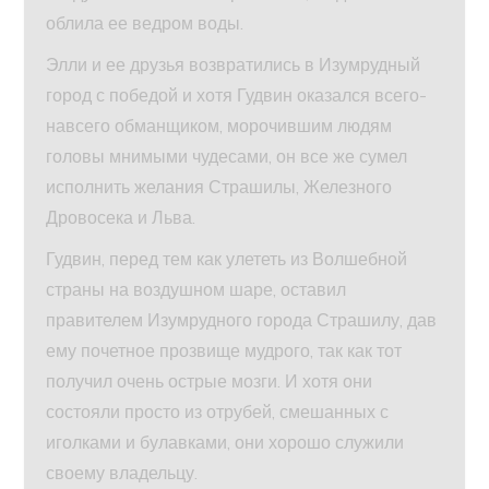
облила ее ведром воды.
Элли и ее друзья возвратились в Изумрудный
город с победой и хотя Гудвин оказался всего-
навсего обманщиком, морочившим людям
головы мнимыми чудесами, он все же сумел
исполнить желания Страшилы, Железного
Дровосека и Льва.
Гудвин, перед тем как улететь из Волшебной
страны на воздушном шаре, оставил
правителем Изумрудного города Страшилу, дав
ему почетное прозвище мудрого, так как тот
получил очень острые мозги. И хотя они
состояли просто из отрубей, смешанных с
иголками и булавками, они хорошо служили
своему владельцу.