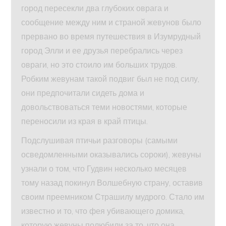
город пересекли два глубоких оврага и
сообщение между ним и страной жевунов было
прервано во время путешествия в Изумрудный
город Элли и ее друзья перебрались через
овраги, но это стоило им больших трудов.
Робким жевунам такой подвиг был не под силу,
они предпочитали сидеть дома и
довольствоваться теми новостями, которые
переносили из края в край птицы.
Подслушивая птичьи разговоры (самыми
осведомленными оказывались сороки), жевуны
узнали о том, что Гудвин несколько месяцев
тому назад покинул Волшебную страну, оставив
своим преемником Страшилу мудрого. Стало им
известно и то, что фея убивающего домика,
которую жевуны полюбили за то, что она