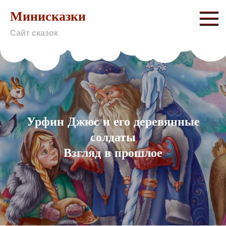
Skip
Минисказки
to
Сайт сказок
content
Урфин Джюс и его деревянные
солдаты
Взгляд в прошлое