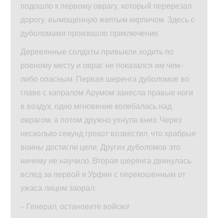
подошло к первому оврагу, который перерезал
дорогу, вымощенную желтым кирпичом. Здесь с
дуболомами произошло приключение.
Деревянные солдаты привыкли ходить по
ровному месту и овраг не показался им чем-
либо опасным. Первая шеренга дуболомов во
главе с капралом Арумом занесла правые ноги
в воздух, одно мгновение колебалась над
оврагом, а потом дружно ухнула вниз. Через
несколько секунд грохот возвестил, что храбрые
воины достигли цели. Других дуболомов это
ничему не научило. Вторая шеренга двинулась
вслед за первой и Урфин с перекошенным от
ужаса лицом заорал:
– Генерал, остановите войско!