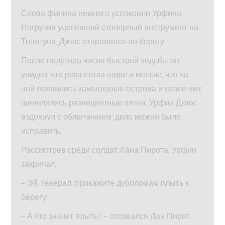
Слова филина немного успокоили Урфина.
Нагрузив уцелевший столярный инструмент на
Топотуна, Джюс отправился по берегу.
После полутора часов быстрой ходьбы он
увидел, что река стала шире и мельче, что на
ней появились камышовые острова и возле них
шевелились разноцветные пятна. Урфин Джюс
вздохнул с облегчением: дело можно было
исправить.
Рассмотрев среди солдат Лана Пирота, Урфин
закричал:
– Эй, генерал, прикажите дуболомам плыть к
берегу!
– А что значит плыть? – отозвался Лан Пирот.