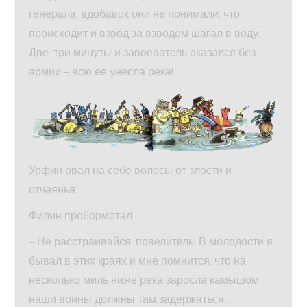
генерала, вдобавок они не понимали, что
происходит и взвод за взводом шагал в воду.
Две-три минуты и завоеватель оказался без
армии – всю ее унесла река!
Урфин рвал на себе волосы от злости и
отчаянья.
Филин пробормотал:
– Не расстраивайся, повелитель! В молодости я
бывал в этих краях и мне помнится, что на
несколько миль ниже река заросла камышом:
наши воины должны там задержаться…