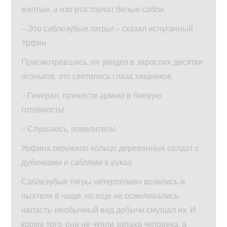
желтые, а изо рта торчат белые сабли…
– Это саблезубые тигры! – сказал испуганный
Урфин.
Присмотревшись, он увидел в зарослях десятки
огоньков: это светились глаза хищников.
– Генерал, привести армию в боевую
готовность!
– Слушаюсь, повелитель!
Урфина окружило кольцо деревянных солдат с
дубинками и саблями в руках.
Саблезубые тигры нетерпеливо возились и
пыхтели в чаще, но еще не осмеливались
напасть: необычный вид добычи смущал их. И
кроме того, они не чуяли запаха человека, а