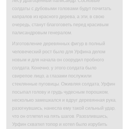
лесу драгоценный палисандр. Сосновые
солдаты с дубовыми головами будут почитать
капралов из красного дерева, а эти, в свою
очередь, станут благоговеть перед красивым
палисандровым генералом.
Изготовление деревянных фигур в полный
человеческий рост было для Урфина делом
новым и для начала он соорудил пробного
солдата. Конечно, у этого солдата было
свирепое лицо, а глазами послужили
стеклянные пуговицы. Оживляя солдата, Урфин
посыпал голову и грудь чудесным порошком,
несколько замешкался и вдруг деревянная рука,
разогнувшись, нанесла ему такой сильный удар,
что он отлетел на пять шагов. Разозлившись,
Урфин схватил топор и хотел было изрубить