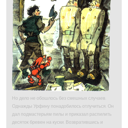
Но дело не обошлось без смешных случаев.
Однажды Урфину понадобилось отлучиться. Он
дал подмастерьям пилы и приказал распилить
десяток бревен на куски. Возвратившись и