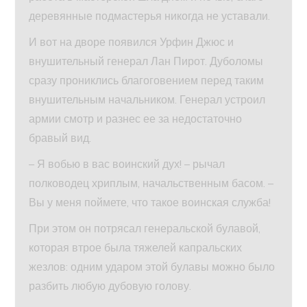
деревянные подмастерья никогда не уставали.
И вот на дворе появился Урфин Джюс и
внушительный генерал Лан Пирот. Дуболомы
сразу прониклись благоговением перед таким
внушительным начальником. Генерал устроил
армии смотр и разнес ее за недостаточно
бравый вид.
– Я вобью в вас воинский дух! – рычал
полководец хриплым, начальственным басом. –
Вы у меня поймете, что такое воинская служба!
При этом он потрясал генеральской булавой,
которая втрое была тяжелей капральских
жезлов: одним ударом этой булавы можно было
разбить любую дубовую голову.