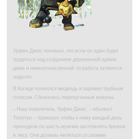
Урфин Джюс понимал, что если он один будет
трудиться над созданием деревянной армии,
даже и немногочисленной, то работа затянется
надолго.
В Когиде появился медведь и заревел трубным
голосом. Сбежались перепуганные жевуны.
– Наш повелитель, Урфин Джюс, – объявил
Топотун, – приказал, чтобы к нему каждый день
приходили по шесть мужчин заготовлять бревна
в лесу. Они должны являться со своими