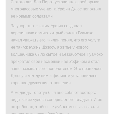
С этого дня Лан Пирот устраивал своей армии
многочасовые учения, а Урфин Джюс пополнял
ее новыми солдатами.
За упорство, с каким Урфин создавал
деревянную армию, хитрый филин Гуамоко
начал уважать его. Филин понял, что его услуги
не так уж нужны Джюсу, а житье у нового
волшебника было сытое и беззаботное. Гуамоко
прекратил свои насмешки над Урфином и стал
чаще называть его повелителем. Это нравилось
Джюсу и между ним и филином установились
хорошие дружеские отношения.
А медведь Топотун был вне себя от восторга,
видя, какие чудеса совершает его владыка. И он
потребовал, чтобы все дуболомы выказывали
повелителю величайший почет.