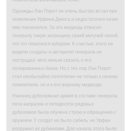
Однажды Лан Пирот не очень быстро встал при
появлении Урфина Джюса и недостаточно низко
ему поклонился. За это медведь отвесил
генералу такую затрещину своей могучей лапой,
что тот покатился кубарем. К счастью, этого не
видели солдаты и авторитет генерала не
пострадал, чего нельзя сказать о его
полированных боках. Но с тех пор Лан Пирот
стал необычайно почтителен не только к своему
повелителю, но и к его верному медведю.
Наконец дуболомная армия в составе генерала,
пяти капралов и пятидесяти рядовых
дуболомов была обучена строю и обращению с
оружием. У солдат не было сабель, но Урфин
вооружил их дубинками. Для начала этого было