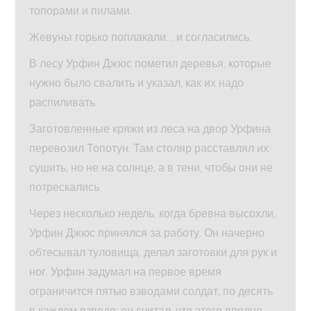
топорами и пилами.
Жевуны горько поплакали… и согласились.
В лесу Урфин Джюс пометил деревья, которые
нужно было свалить и указал, как их надо
распиливать.
Заготовленные кряжи из леса на двор Урфина
перевозил Топотун. Там столяр расставлял их
сушить, но не на солнце, а в тени, чтобы они не
потрескались.
Через несколько недель, когда бревна высохли,
Урфин Джюс принялся за работу. Он начерно
обтесывал туловища, делал заготовки для рук и
ног. Урфин задумал на первое время
ограничится пятью взводами солдат, по десять
в каждом взводе: он считал, что этого вполне