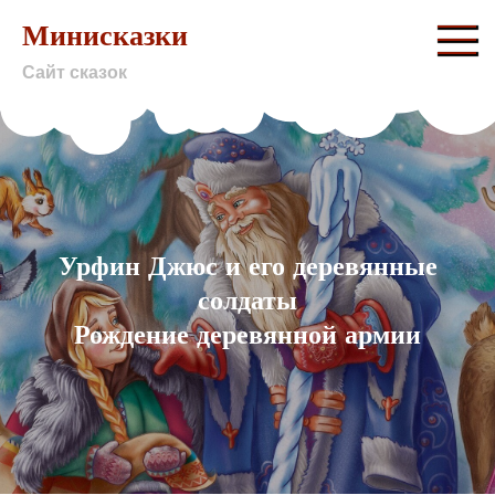
Skip
Минисказки
to
Сайт сказок
content
Урфин Джюс и его деревянные
солдаты
Рождение деревянной армии