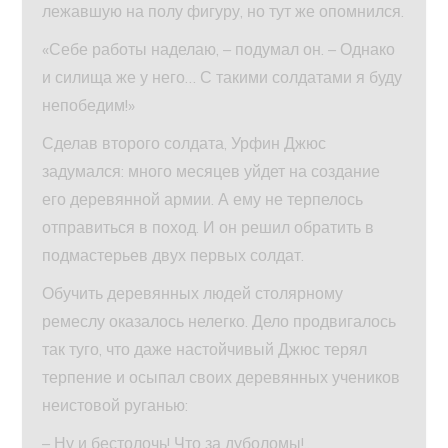
лежавшую на полу фигуру, но тут же опомнился.
«Себе работы наделаю, – подумал он. – Однако
и силища же у него… С такими солдатами я буду
непобедим!»
Сделав второго солдата, Урфин Джюс
задумался: много месяцев уйдет на создание
его деревянной армии. А ему не терпелось
отправиться в поход. И он решил обратить в
подмастерьев двух первых солдат.
Обучить деревянных людей столярному
ремеслу оказалось нелегко. Дело продвигалось
так туго, что даже настойчивый Джюс терял
терпение и осыпал своих деревянных учеников
неистовой руганью:
– Ну и бестолочь! Что за дуболомы!..