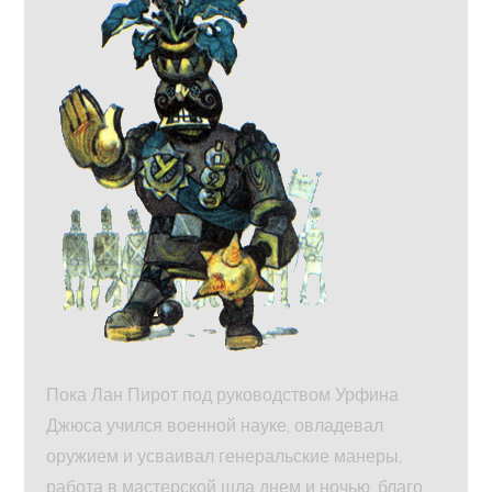
Пока Лан Пирот под руководством Урфина
Джюса учился военной науке, овладевал
оружием и усваивал генеральские манеры,
работа в мастерской шла днем и ночью, благо