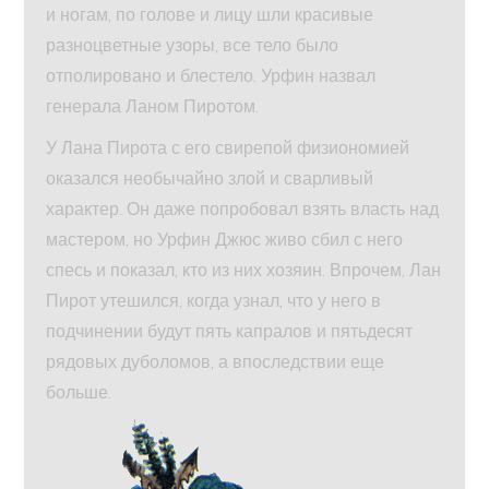
и ногам, по голове и лицу шли красивые
разноцветные узоры, все тело было
отполировано и блестело. Урфин назвал
генерала Ланом Пиротом.
У Лана Пирота с его свирепой физиономией
оказался необычайно злой и сварливый
характер. Он даже попробовал взять власть над
мастером, но Урфин Джюс живо сбил с него
спесь и показал, кто из них хозяин. Впрочем, Лан
Пирот утешился, когда узнал, что у него в
подчинении будут пять капралов и пятьдесят
рядовых дуболомов, а впоследствии еще
больше.