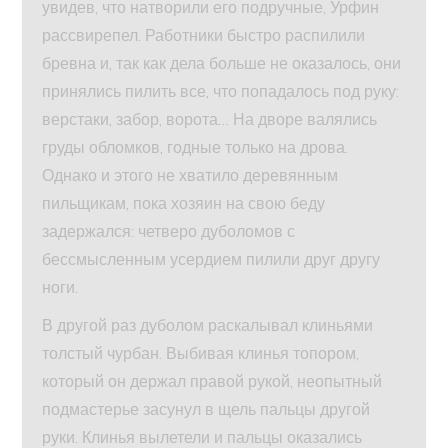
увидев, что натворили его подручные, Урфин
рассвирепел. Работники быстро распилили
бревна и, так как дела больше не оказалось, они
принялись пилить все, что попадалось под руку:
верстаки, забор, ворота… На дворе валялись
груды обломков, годные только на дрова.
Однако и этого не хватило деревянным
пильщикам, пока хозяин на свою беду
задержался: четверо дуболомов с
бессмысленным усердием пилили друг другу
ноги.
В другой раз дуболом раскалывал клиньями
толстый чурбан. Выбивая клинья топором,
который он держал правой рукой, неопытный
подмастерье засунул в щель пальцы другой
руки. Клинья вылетели и пальцы оказались