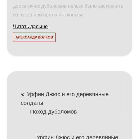
достаточно: дуболомов нельзя было застрелить
из луков или проткнуть копьем.
Читать дальше
АЛЕКСАНДР ВОЛКОВ
Навигация
Урфин Джюс и его деревянные
солдаты
по
Поход дуболомов
записям
Урфин Джюс и его деревянные