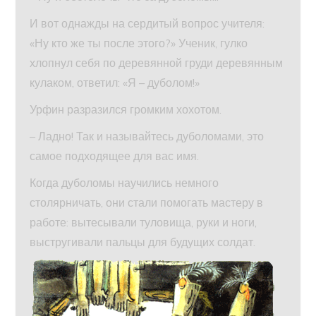
И вот однажды на сердитый вопрос учителя:
«Ну кто же ты после этого?» Ученик, гулко
хлопнул себя по деревянной груди деревянным
кулаком, ответил: «Я – дуболом!»
Урфин разразился громким хохотом.
– Ладно! Так и называйтесь дуболомами, это
самое подходящее для вас имя.
Когда дуболомы научились немного
столярничать, они стали помогать мастеру в
работе: вытесывали туловища, руки и ноги,
выстругивали пальцы для будущих солдат.