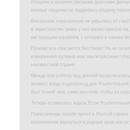
птицами и зверями лесными дорогами двину
ночные хищники не поддались общему перепо
Внезапное переселение не укрылось от глаз
в окрестностях замка у них кошки скребли на 
им тонущим кораблем, с которого в панике бе
Почему все спасаются бегством? Уж не почу
извержения вулкана или землетрясения? Надо
неизвестной стране.
Между тем работы под землей продолжались
момент, когда водопровод для Усыпительной
был тонкий нюх, сами захотели, чтобы их опус
Теперь оставалось ждать, Если Усыпительная
Переселенцы нашли приют в Желтой стране,
изгнанникам вернуться в родные края или ос