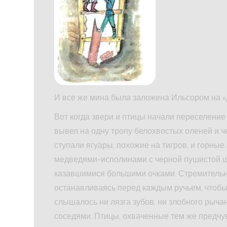
И все же мина была заложена Ильсором на «
Вот когда звери и птицы начали переселение
вывел на одну тропу белохвостых оленей и ч
ступали ягуары, похожие на тигров, и горны
медведями-исполинами с черной пушистой ше
казавшимися большими очками. Стремительно
останавливаясь перед каждым ручьем, чтобы 
слышалось ни лязга зубов, ни злобного рыч
соседями. Птицы, охваченные тем же предчув