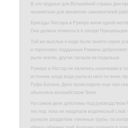
В это трудные для Волшебной страны дни п
незаметная для менвитов-завоевателей рабо
Бригады Лестара и Ружеро жили одной неотв
Она должна появиться в лагере Пришельцев»
Той же мыслью о воде было занято серое у
и торопливо; подданные Рамины добросовес
рыли землю, другие таскали ее подальше.
Ружеро и Лестар не являлись новичками в та
источник, когда вода ушла из него по вине, 
Руфа Билана. Дело происходило еще при се
объяснили волшебством Элли.
На самом деле дуболомы под руководством Р
тех пор, пока не нащупали водоносный слой
рухнули, раздробив глиняные трубы, по кот
убрать обломки труб. Колодец получился дово