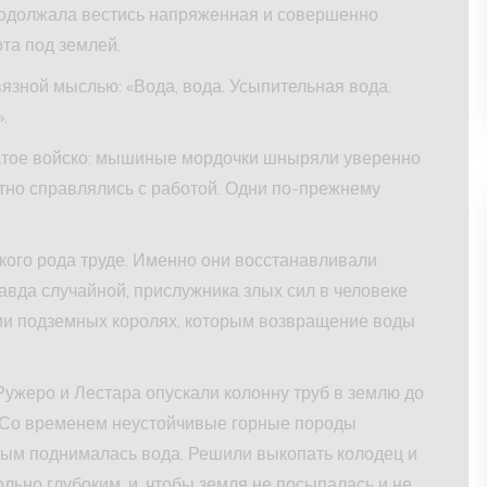
родолжала вестись напряженная и совершенно
та под землей.
язной мыслью: «Вода, вода. Усыпительная вода.
.
сатое войско: мышиные мордочки шныряли уверенно
тно справлялись с работой. Одни по-прежнему
кого рода труде. Именно они восстанавливали
правда случайной, прислужника злых сил в человеке
ми подземных королях, которым возвращение воды
ужеро и Лестара опускали колонну труб в землю до
. Со временем неустойчивые горные породы
орым поднималась вода. Решили выкопать колодец и
льно глубоким, и, чтобы земля не посыпалась и не