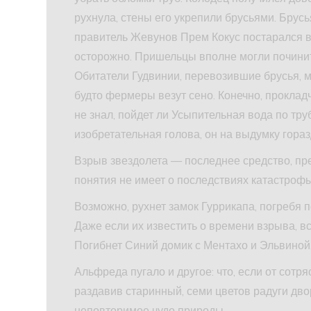
рухнула, стены его укрепили брусьями. Брусь
правитель Жевунов Прем Кокус постарался 
осторожно. Пришельцы вполне могли починит
Обитатели Гудвинии, перевозившие брусья, м
будто фермеры везут сено. Конечно, прокла
не знал, пойдет ли Усыпительная вода по тру
изобретательная голова, он на выдумку горазд
Взрыв звездолета — последнее средство, пр
понятия не имеет о последствиях катастрофы
Возможно, рухнет замок Гуррикапа, погребя п
Даже если их известить о времени взрыва, вс
Погибнет Синий домик с Ментахо и Эльвиной
Альфреда пугало и другое: что, если от сот
раздавив старинный, семи цветов радуги дв
неповторимое чудо природы,