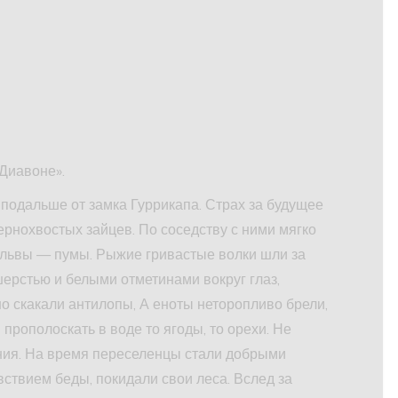
Диавоне».
 подальше от замка Гуррикапа. Страх за будущее
ернохвостых зайцев. По соседству с ними мягко
е львы — пумы. Рыжие гривастые волки шли за
рстью и белыми отметинами вокруг глаз,
 скакали антилопы, А еноты неторопливо брели,
прополоскать в воде то ягоды, то орехи. Не
ания. На время переселенцы стали добрыми
ствием беды, покидали свои леса. Вслед за