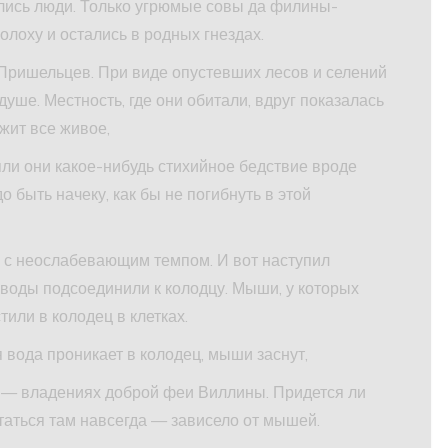
лись люди. Только угрюмые совы да филины-
лоху и остались в родных гнездах.
 Пришельцев. При виде опустевших лесов и селений
душе. Местность, где они обитали, вдруг показалась
жит все живое,
яли они какое-нибудь стихийное бедствие вроде
 быть начеку, как бы не погибнуть в этой
 с неослабевающим темпом. И вот наступил
 воды подсоединили к колодцу. Мыши, у которых
тили в колодец в клетках.
 вода проникает в колодец, мыши заснут,
 — владениях доброй феи Виллины. Придется ли
таться там навсегда — зависело от мышей.