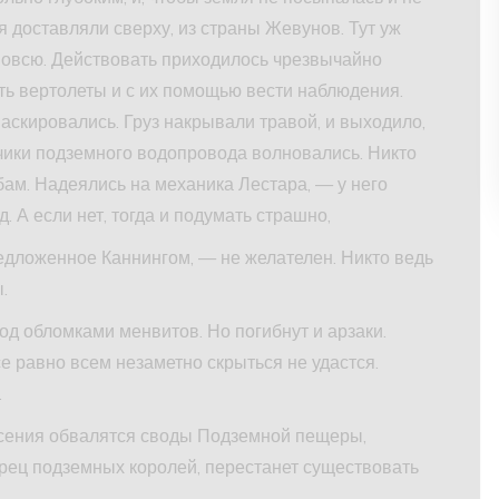
я доставляли сверху, из страны Жевунов. Тут уж
вовсю. Действовать приходилось чрезвычайно
ь вертолеты и с их помощью вести наблюдения.
аскировались. Груз накрывали травой, и выходило,
дчики подземного водопровода волновались. Никто
бам. Надеялись на механика Лестара, — у него
. А если нет, тогда и подумать страшно,
едложенное Каннингом, — не желателен. Никто ведь
.
од обломками менвитов. Но погибнут и арзаки.
е равно всем незаметно скрыться не удастся.
.
рясения обвалятся своды Подземной пещеры,
орец подземных королей, перестанет существовать