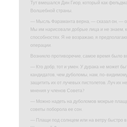
Тут вмешался Дин Гиор, который как фельдм
Волшебной страны.
— Мысль Фараманта верна, — сказал он, — 
Мы им нарисовали добрые лица и не знаем, к
способностях. Я не возражаю, я предполагаю 
операции.
Возникло противоречие, самое время было в
— Кто добр, тот и умен. У дурака не может бы
кандидатов, чем дуболомы, нам, по-видимому,
защитить их от лучевых пистолетов. Луч их н
мнения у членов Совета?
— Можно надеть на дуболомов мокрые плащи,
советы поборола ее сон.
— Плащи под солнцем или на ветру быстро вы