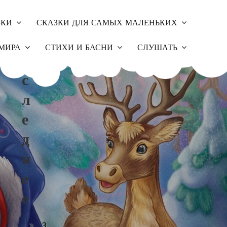
ЗКИ
СКАЗКИ ДЛЯ САМЫХ МАЛЕНЬКИХ
П
МИРА
СТИХИ И БАСНИ
СЛУШАТЬ
О
С
Л
Е
Д
Н
Е
Е
З