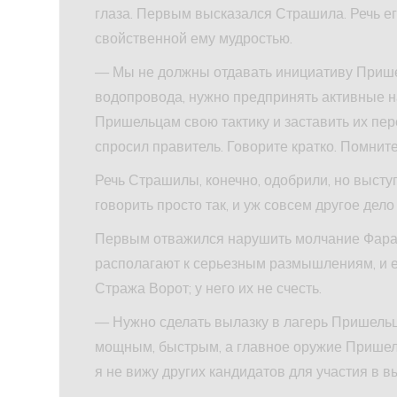
глаза. Первым высказался Страшила. Речь его
свойственной ему мудростью.
— Мы не должны отдавать инициативу Пришел
водопровода, нужно предпринять активные н
Пришельцам свою тактику и заставить их пер
спросил правитель. Говорите кратко. Помните
Речь Страшилы, конечно, одобрили, но высту
говорить просто так, и уж совсем другое дел
Первым отважился нарушить молчание Фарам
располагают к серьезным размышлениям, и е
Стража Ворот; у него их не счесть.
— Нужно сделать вылазку в лагерь Пришель
мощным, быстрым, а главное оружие Пришел
я не вижу других кандидатов для участия в в