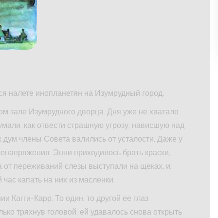
я налете инопланетян на Изумрудный город.
м зале Изумрудного дворца. Дня уже не хватало.
умали, как отвести страшную угрозу, нависшую над
дум члены Совета валились от усталости. Даже у
ренапряжения. Энни приходилось брать краски,
а от переживаний слезы выступали на щеках, и,
час капать на них из масленки.
и Кагги-Карр. То один, то другой ее глаз
ько тряхнув головой, ей удавалось снова открыть