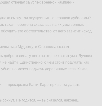
аршал отвечал за успех военной кампании
однако смогут ли осуществить операцию дуболомы?
ак такая перемена сказалась на их умственных
обсудить это обстоятельство: от него зависит исход
мешаться Мудрому, и Страшила сказал:
ть доброго лица, у него на это не хватит ума. Лучших
 не найти. Единственно, о чем стоит подумать, как
е убьет, но может поджечь деревянные тела. Какие
 — прокаркала Кагги-Карр: привычка давать
сохнут. Не годится, — высказался, наконец.