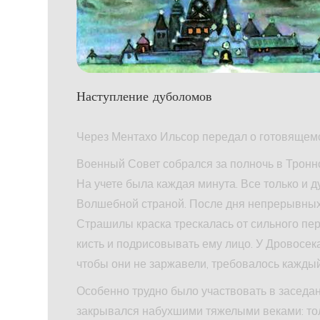
Наступление дуболомов
Через Ментахо Ильсор передал о готовящемс
Военный Совет собрался за полночь в Тронно
На учете была каждая минута. Все только и д
Волшебной страной. После дня непрерывных 
Страшилы краска трескалась от сильного пе
кисть и подрисовывать ему лицо. У Дровосек
чтобы они не заржавели, требовалось каждый 
Особенно трудно было участвовать в заседани
закрывался набухшими тяжелыми веками: тол