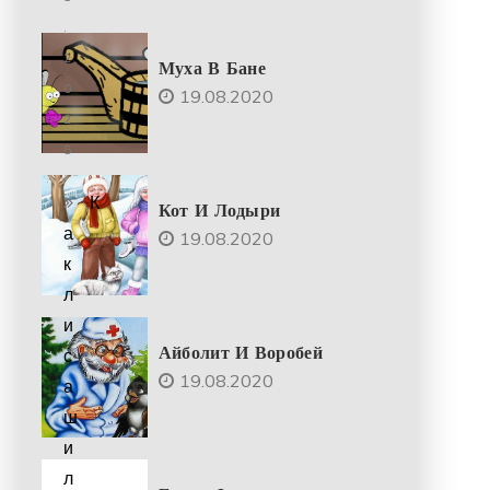
.
2
Муха В Бане
0
19.08.2020
2
5
К
Кот И Лодыри
а
19.08.2020
к
л
и
Айболит И Воробей
с
19.08.2020
а
ш
и
л