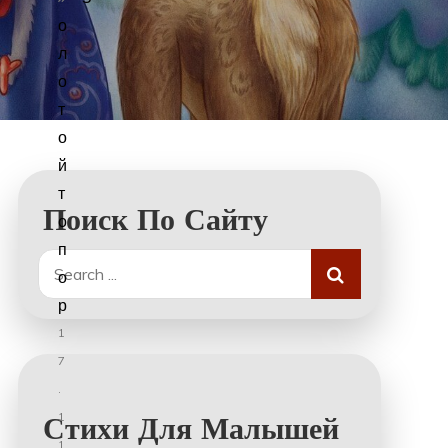
о
л
о
т
о
й
т
Поиск По Сайту
о
п
Search
о
for:
р
1
7
.
1
Стихи Для Малышей
1