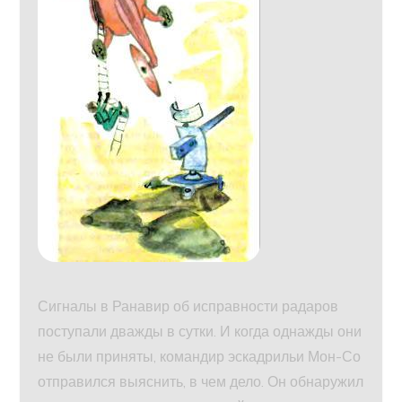
Сигналы в Ранавир об исправности радаров
поступали дважды в сутки. И когда однажды они
не были приняты, командир эскадрильи Мон-Со
отправился выяснить, в чем дело. Он обнаружил