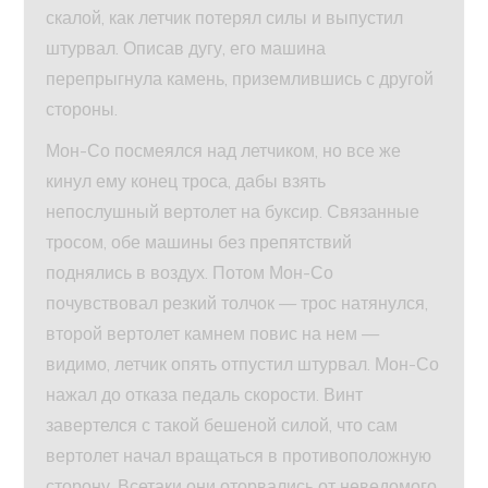
скалой, как летчик потерял силы и выпустил
штурвал. Описав дугу, его машина
перепрыгнула камень, приземлившись с другой
стороны.
Мон-Со посмеялся над летчиком, но все же
кинул ему конец троса, дабы взять
непослушный вертолет на буксир. Связанные
тросом, обе машины без препятствий
поднялись в воздух. Потом Мон-Со
почувствовал резкий толчок — трос натянулся,
второй вертолет камнем повис на нем —
видимо, летчик опять отпустил штурвал. Мон-Со
нажал до отказа педаль скорости. Винт
завертелся с такой бешеной силой, что сам
вертолет начал вращаться в противоположную
сторону. Всетаки они оторвались от неведомого