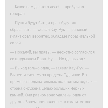
— Какое нам до этого дело! — пробурчал
генерал.
— Пушки будут бить, а орлы будут их
сбрасывать, — сказал Кау-Рук, — раненый
гигант орел, вероятно, обладает поразительной
силой.
— Пожалуй, вы правы, — неохотно согласился
со штурманом Баан-Ну. — Но где выход?
— Выход только один, — заявил Кау-Рук. —
Вынести систему за пределы Гудвинии. Во
время разведывательных полетов мы видели —
страна окружена цепью больших Черных
камней. Они равномерно удалены один от
другого. Зачем поставлены эти камни, можно