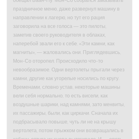
обещал Баан-Ну. Мон-Со собрался заказывать
праздничное меню, даже развернул машину в
направлении к лагерю, но тут его рация
заговорила на все голоса — это пилоты,
заметив своего руководителя в облаках,
наперебой звали его к себе. «Эти камни, как
магниты», — жаловались они. Приглядевшись,
Мон-Со оторопел. Происходило что-то
невообразимое. Одни вертолеты прыгали через
камни, другие как угорелые носились по кругу.
Временами, словно устав, некоторые машины
вели себя нормально, то есть висели, как
воздушные шарики, над камнями, зато менвиты,
их пассажиры, были, как циркачи. Сначала их
подбрасывало повыше, чуть ли не на крышу
вертолета, потом прыжком они возвращались в