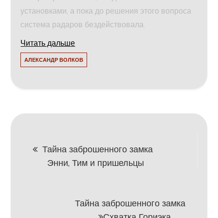
установками, а пока до решения этого вопроса
система радаров бездействовала.
Читать дальше
АЛЕКСАНДР ВОЛКОВ
Навигация
Тайна заброшенного замка
Энни, Тим и пришельцы
по
записям
Тайна заброшенного замка
Схватка Гориэка