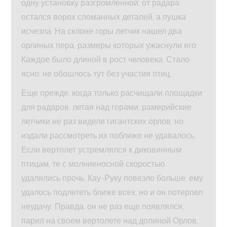
одну установку разгромленной: от радара
остался ворох сломанных деталей, а пушка
исчезла. На склоне горы летчик нашел два
орлиных пера, размеры которых ужаснули его.
Каждое было длиной в рост человека. Стало
ясно: не обошлось тут без участия птиц,
Еще прежде, когда только расчищали площадки
для радаров, летая над горами, рамерийские
летчики не раз видели гигантских орлов, но
издали рассмотреть их поближе не удавалось.
Если вертолет устремлялся к диковинным
птицам, те с молниеносной скоростью
удалялись прочь. Кау-Руку повезло больше: ему
удалось подлететь ближе всех, но и он потерпел
неудачу. Правда, он не раз еще появлялся,
парил на своем вертолете над долиной Орлов,