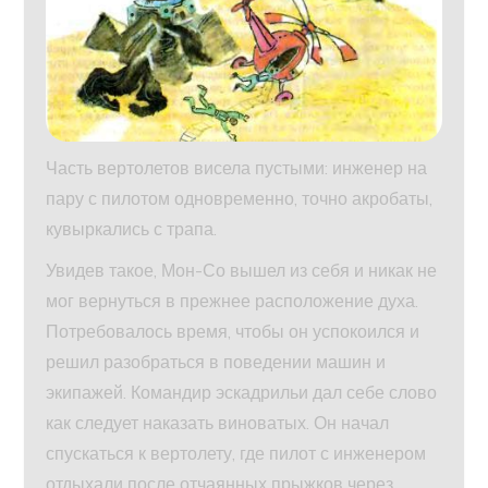
Часть вертолетов висела пустыми: инженер на
пару с пилотом одновременно, точно акробаты,
кувыркались с трапа.
Увидев такое, Мон-Со вышел из себя и никак не
мог вернуться в прежнее расположение духа.
Потребовалось время, чтобы он успокоился и
решил разобраться в поведении машин и
экипажей. Командир эскадрильи дал себе слово
как следует наказать виноватых. Он начал
спускаться к вертолету, где пилот с инженером
отдыхали после отчаянных прыжков через