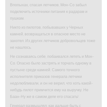
Впопыхах, спасая летчиков, Мон-Со забыл
подключить источники питания к радарам и
пушкам.
Никто из пилотов, побывавших у Черных
камней, возвращаться в опасное место не
захотел. Из других летчиков добровольцев тоже
не нашлось.
Не сознаваясь себе, побаивался лететь и Мон-
Со. Опасно было застрять и торчать одному в
пустыне среди камней. Самого точного
исполнителя приказов генерала летчики
недолюбливали, и он не верил, что хоть какой-
нибудь пилот примчится ему на выручку. Не
Баан-Ну же в самом деле его спасать!
Генерал размышлял, как дальше быть с