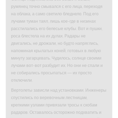
румянец точно смывался с его лица, переходя
на облака, а само светило бледнело. Под его
лучами туман таял, лишь кое-где в низинах
расстилались его белесые клубы. Вот и пушки,
роса блестела на их дулах. Радары не
двигались, не дрожали, но будто напряглись,
напоминая крылатых коней, готовых в любую
минуту загарцевать. Чудилось, солнце своими
лучами вот-вот разбудит их. Но они не спали и
не собирались просыпаться — их просто
отключили.
Вертолеты зависли над установками. Инженеры
спустились по веревочным лестницам,
крепкими узлами привязали тросы к скобам
радаров. Оставалось осторожно подхватить и