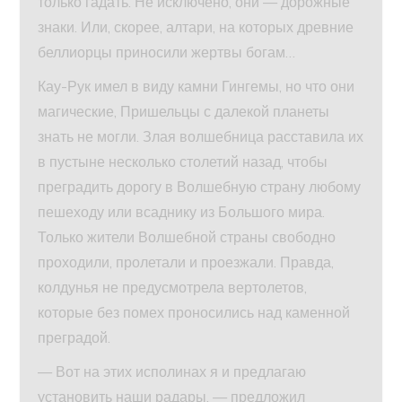
только гадать. Не исключено, они — дорожные
знаки. Или, скорее, алтари, на которых древние
беллиорцы приносили жертвы богам…
Кау-Рук имел в виду камни Гингемы, но что они
магические, Пришельцы с далекой планеты
знать не могли. Злая волшебница расставила их
в пустыне несколько столетий назад, чтобы
преградить дорогу в Волшебную страну любому
пешеходу или всаднику из Большого мира.
Только жители Волшебной страны свободно
проходили, пролетали и проезжали. Правда,
колдунья не предусмотрела вертолетов,
которые без помех проносились над каменной
преградой.
— Вот на этих исполинах я и предлагаю
установить наши радары, — предложил