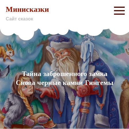
Skip
Минисказки
to
Сайт сказок
content
Тайна заброшенного замка
Снова черные камни Гингемы