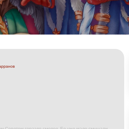
арранов
им Советом гораздо смелее. Ее уже мало смущали