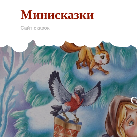
Skip
Минисказки
to
content
Сайт сказок
С