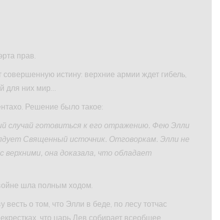
эрта прав.
т совершенную истину: верхние армии ждет гибель,
ый для них мир…
тахо. Решение было такое:
кий случай готовиться к его отражению. Фею Элли
колдует Священный источник. Отговоркам. Элли не
с верхними, она доказала, что обладает
 войне шла полным ходом.
весть о том, что Элли в беде, по лесу тотчас
рекрестках, что царь Лев собирает всеобщее