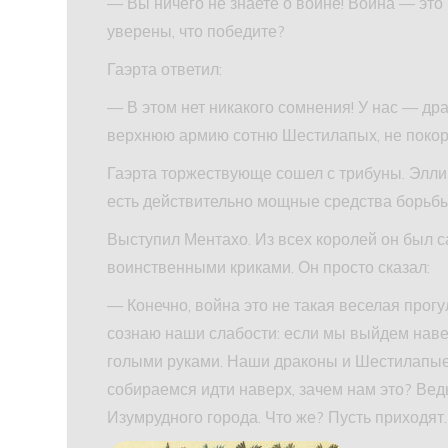
— Вы ничего не знаете о войне! Война — это к
уверены, что победите?
Гаэрта ответил:
— В этом нет никакого сомнения! У нас — дра
верхнюю армию сотню Шестилапых, не покормив
Гаэрта торжествующе сошел с трибуны. Элли 
есть действительно мощные средства борьбы
Выступил Ментахо. Из всех королей он был 
воинственными криками. Он просто сказал:
— Конечно, война это не такая веселая прогу
сознаю наши слабости: если мы выйдем навер
голыми руками. Наши драконы и Шестилапые 
собираемся идти наверх, зачем нам это? Ведь
Изумрудного города. Что же? Пусть приходят.