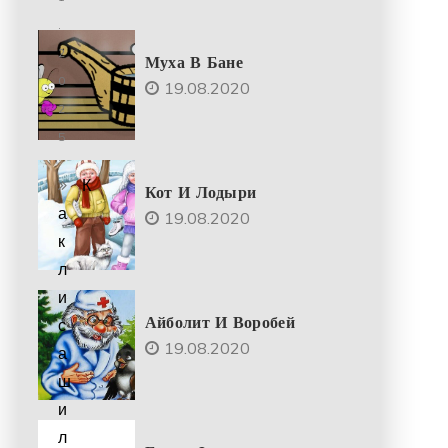
.
2
Муха В Бане
0
19.08.2020
2
5
К
Кот И Лодыри
а
19.08.2020
к
л
и
Айболит И Воробей
с
19.08.2020
а
ш
и
л