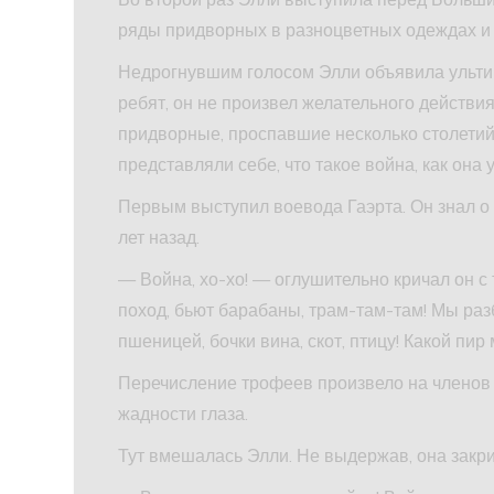
ряды придворных в разноцветных одеждах и 
Недрогнувшим голосом Элли объявила ульт
ребят, он не произвел желательного действия
придворные, проспавшие несколько столетий
представляли себе, что такое война, как она 
Первым выступил воевода Гаэрта. Он знал о
лет назад.
— Война, хо-хо! — оглушительно кричал он с
поход, бьют барабаны, трам-там-там! Мы раз
пшеницей, бочки вина, скот, птицу! Какой пир
Перечисление трофеев произвело на членов 
жадности глаза.
Тут вмешалась Элли. Не выдержав, она закри