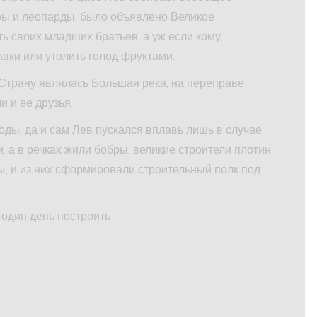
гры и леопарды, было объявлено Великое
ь своих младших братьев, а уж если кому
авки или утолить голод фруктами.
Страну являлась Большая река, на переправе
и и ее друзья.
оды, да и сам Лев пускался вплавь лишь в случае
, а в речках жили бобры, великие строители плотин.
ы, и из них сформировали строительный полк под
 один день построить