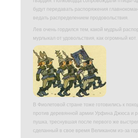
гвардия. Полководца сопровождали птицы-а
будут передавать распоряжения главнокоман
ведать распределением продовольствия.
Лев очень гордился тем, какой мудрый распо
мурлыкал от удовольствия, как огромный кот.
В Фиолетовой стране тоже готовились к похо
против деревянной армии Урфина Джюса и ра
пушка, треснувшая после первого же выстрел
сделанный в свое время Великаном из-за го