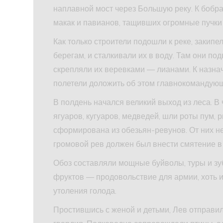
наплавной мост через Большую реку. К бобр
макак и павианов, тащивших огромные пучки
Как только строители подошли к реке, закип
берегам, и сталкивали их в воду. Там они по
скрепляли их веревками — лианами. К назнач
полетели доложить об этом главнокомандую
В полдень начался великий выход из леса. В
ягуаров, кугуаров, медведей, шли роты пум, 
сформирована из обезьян-ревунов. От них не
громовой рев должен был внести смятение в
Обоз составляли мощные буйволы, туры и зуб
фруктов — продовольствие для армии, хоть 
утоления голода.
Простившись с женой и детьми, Лев отправилс