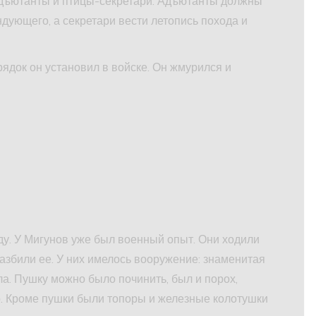
дъютанты и птицы-секретари. Адъютанты должны
дующего, а секретари вести летопись похода и
рядок он установил в войске. Он жмурился и
ду. У Мигунов уже был военный опыт. Они ходили
збили ее. У них имелось вооружение: знаменитая
а. Пушку можно было починить, был и порох,
р. Кроме пушки были топоры и железные колотушки