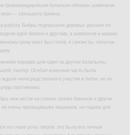
ам прикомандировали батальон обезьян: шимпанзе,
 лиан — связывать бревна.
ела работа. Бобры подгрызали деревья, росшие по
дводили одно бревно к другому, а шимпанзе и макаки
енному сроку мост был готов, и связисты- попугаи
щему.
 чинном порядке шли один за другим батальоны
рысей, пантер. Особая воинская часть была
 ждали непосредственного участия в битве, но их
 ряды противника.
ры: они несли на спинах связки бананов и других
и не очень прельщавшее хищников, но годное для
я во главе роты тигров: это была его личная