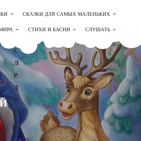
ЗКИ
СКАЗКИ ДЛЯ САМЫХ МАЛЕНЬКИХ
П
МИРА
СТИХИ И БАСНИ
СЛУШАТЬ
О
С
Л
Е
Д
Н
ЕЙ
Е
Е
З