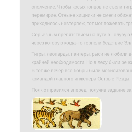
ополчение. Чтобы косых гонцов не съели ти
перемирие. Отныне хищники не смели обижат
приходилось невтерпеж, тот мог пожевать тр
Серьезным препятствием на пути в Голубую 
через которую когда-то терпели бедствие Элл
Тигры, леопарды, пантеры, рыси не любили в
крайней необходимости. Но в лесу были речки
В тот же вечер все бобры были мобилизован
командой главного инженера Острые Резцы.
Полк отправился вперед, получив задание за