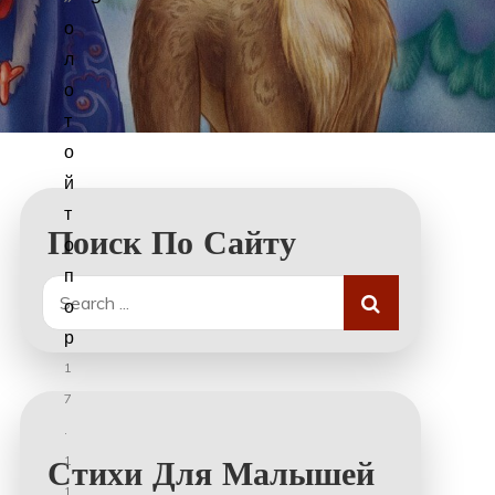
о
л
о
т
о
й
т
Поиск По Сайту
о
п
Search
о
for:
р
1
7
.
1
Стихи Для Малышей
1