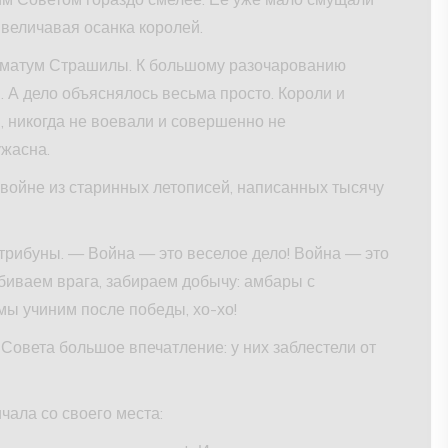
величавая осанка королей.
иматум Страшилы. К большому разочарованию
. А дело объяснялось весьма просто. Короли и
, никогда не воевали и совершенно не
ужасна.
 войне из старинных летописей, написанных тысячу
 трибуны. — Война — это веселое дело! Война — это
биваем врага, забираем добычу: амбары с
 мы учиним после победы, хо-хо!
Совета большое впечатление: у них заблестели от
чала со своего места: