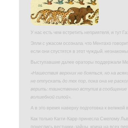
У нас есть чем встретить неприятеля, и тут Га
Элли с ужасом осознала, что Ментахо говори
если они спустятся в этот чуждый, незнаком
Выступавшие далее ораторы поддержали Мен
«Нашествия верхних не бояться, но на вся
не отпускать до тех пор, пока она не рас
верить: таинственно вступив в сообщение 
волшебной силой».
А в это время наверху подготовка к великой
Как только Кагги-Карр принесла Смелому Льву 
понеслись вестники-зайцы, крича на всех пе