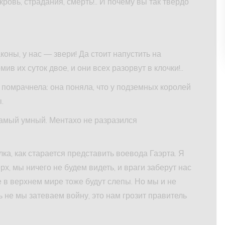
ровь, страдания, смерть!.. И почему вы так твердо
коны, у нас — звери! Да стоит напустить на
 их суток двое, и они всех разорвут в клочки!..
помрачнела: она поняла, что у подземных королей
.
самый умный. Ментахо не разразился
лка, как старается представить воевода Гаэрта. Я
х, мы ничего не будем видеть, и враги заберут нас
в верхнем мире тоже будут слепы. Но мы и не
 не мы затеваем войну, это нам грозит правитель