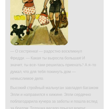
— О сестренка! — радостно воскликнул
Фредди. — Какая ты выросла большая! И
значит, ты все-таки решилась приехать? А я-то
думал, что для тебя покинуть дом —
немыслимое дело.
Высокий стройный мальчуган завладел багажом
Элли и направился к хижине. Элли сердечно
поблагодарила кучера за заботы и пошла вслед
за братом. Тотошка весело прыгал вокруг.