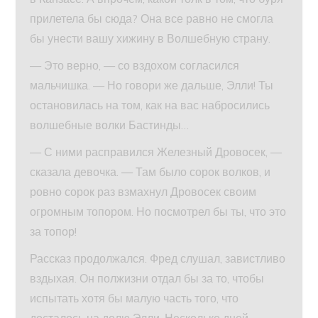
прилетела бы сюда? Она все равно не смогла
бы унести вашу хижину в Волшебную страну.
— Это верно, — со вздохом согласился
мальчишка. — Но говори же дальше, Элли! Ты
остановилась на том, как на вас набросились
волшебные волки Бастинды…
— С ними расправился Железный Дровосек, —
сказала девочка. — Там было сорок волков, и
ровно сорок раз взмахнул Дровосек своим
огромным топором. Но посмотрел бы ты, что это
за топор!
Рассказ продолжался. Фред слушал, завистливо
вздыхая. Он полжизни отдал бы за то, чтобы
испытать хотя бы малую часть того, что