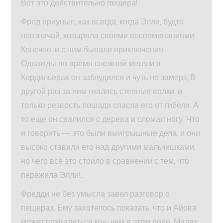
Вот это действительно пещера!
Фред приуныл, как всегда, когда Элли, будто
невзначай, козыряла своими воспоминаниями.
Конечно, и с ним бывали приключения.
Однажды во время снежной метели в
Кордильерах он заблудился и чуть не замерз, В
другой раз за ним гнались степные волки, и
только резвость лошади спасла его от гибели. А
то еще он свалился с дерева и сломал ногу. Что
и говорить — это были выигрышные дела, и они
высоко ставили его над другими мальчишками,
но чего все это стоило в сравнении с тем, что
пережила Элли!..
Фредди не без умысла завел разговор о
пещерах. Ему захотелось показать, что и Айова
может похвалиться кое-чем в этом роде. Милях