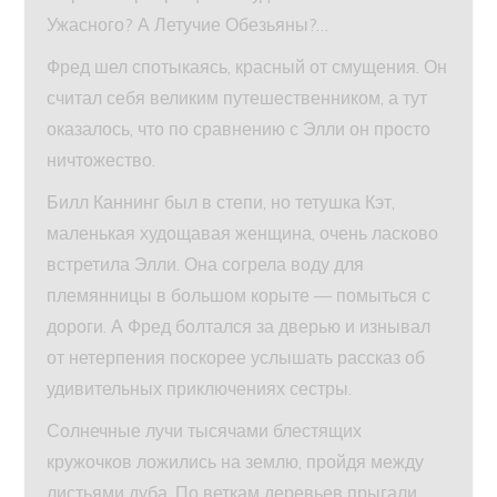
Ужасного? А Летучие Обезьяны?…
Фред шел спотыкаясь, красный от смущения. Он
считал себя великим путешественником, а тут
оказалось, что по сравнению с Элли он просто
ничтожество.
Билл Каннинг был в степи, но тетушка Кэт,
маленькая худощавая женщина, очень ласково
встретила Элли. Она согрела воду для
племянницы в большом корыте — помыться с
дороги. А Фред болтался за дверью и изнывал
от нетерпения поскорее услышать рассказ об
удивительных приключениях сестры.
Солнечные лучи тысячами блестящих
кружочков ложились на землю, пройдя между
листьями дуба. По веткам деревьев прыгали