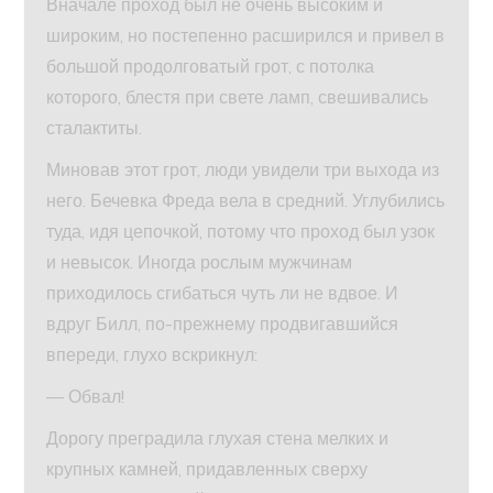
Вначале проход был не очень высоким и
широким, но постепенно расширился и привел в
большой продолговатый грот, с потолка
которого, блестя при свете ламп, свешивались
сталактиты.
Миновав этот грот, люди увидели три выхода из
него. Бечевка Фреда вела в средний. Углубились
туда, идя цепочкой, потому что проход был узок
и невысок. Иногда рослым мужчинам
приходилось сгибаться чуть ли не вдвое. И
вдруг Билл, по-прежнему продвигавшийся
впереди, глухо вскрикнул:
— Обвал!
Дорогу преградила глухая стена мелких и
крупных камней, придавленных сверху