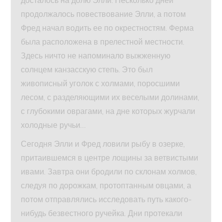
досталось на долю Элли. Несколько дней
продолжалось повествование Элли, а потом
Фред начал водить ее по окрестностям. Ферма
была расположена в прелестной местности.
Здесь ничто не напоминало выжженную
солнцем канзасскую степь. Это был
живописный уголок с холмами, поросшими
лесом, с разделяющими их веселыми долинами,
с глубокими оврагами, на дне которых журчали
холодные ручьи…
Сегодня Элли и Фред ловили рыбу в озерке,
притаившемся в центре лощины за ветвистыми
ивами. Завтра они бродили по склонам холмов,
следуя по дорожкам, протоптанным овцами, а
потом отправлялись исследовать путь какого-
нибудь безвестного ручейка. Дни протекали