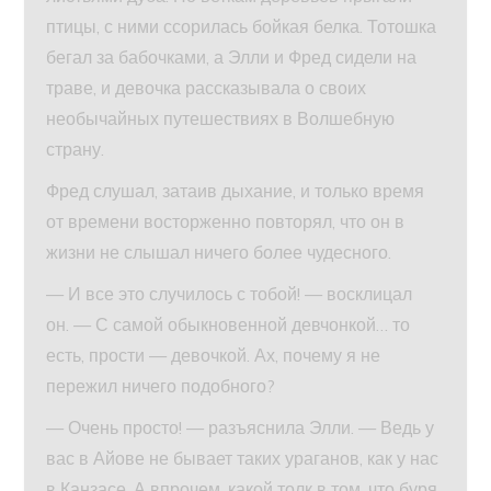
птицы, с ними ссорилась бойкая белка. Тотошка
бегал за бабочками, а Элли и Фред сидели на
траве, и девочка рассказывала о своих
необычайных путешествиях в Волшебную
страну.
Фред слушал, затаив дыхание, и только время
от времени восторженно повторял, что он в
жизни не слышал ничего более чудесного.
— И все это случилось с тобой! — восклицал
он. — С самой обыкновенной девчонкой… то
есть, прости — девочкой. Ах, почему я не
пережил ничего подобного?
— Очень просто! — разъяснила Элли. — Ведь у
вас в Айове не бывает таких ураганов, как у нас
в Канзасе. А впрочем, какой толк в том, что буря