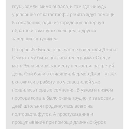
глубь земли, мимо обвала, и там где-нибудь
уцелевшие от катастрофы ребята ждут помощи.
К сожалению, один из коридоров повернул
обратно и замкнулся кольцом, а другой
завершился тупиком.
По просьбе Билла о несчастье известили Джона
Смита: ему была послана телеграмма. Отец и
мать Элли явились к месту несчастья на третий
день. Они были в отчаянии. Фермер Джон тут же
включился в работу, но у спасателей уже
появились первые сомнения. В узком и низком
проходе копать было очень трудно, и за восемь
дней штольня продвинулась всего на
полтораста футов. А простукивание и
прощупывание при помощи длинных буров