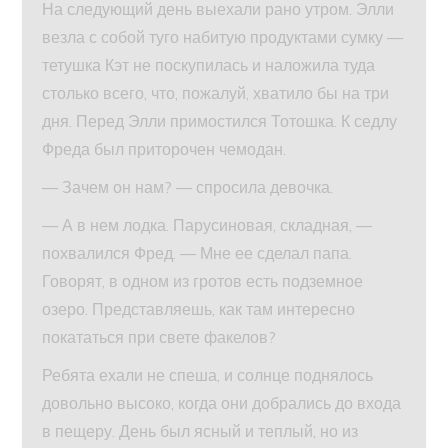
На следующий день выехали рано утром. Элли
везла с собой туго набитую продуктами сумку —
тетушка Кэт не поскупилась и наложила туда
столько всего, что, пожалуй, хватило бы на три
дня. Перед Элли примостился Тотошка. К седлу
Фреда был приторочен чемодан.
— Зачем он нам? — спросила девочка.
— А в нем лодка. Парусиновая, складная, —
похвалился Фред. — Мне ее сделал папа.
Говорят, в одном из гротов есть подземное
озеро. Представляешь, как там интересно
покататься при свете факелов?
Ребята ехали не спеша, и солнце поднялось
довольно высоко, когда они добрались до входа
в пещеру. День был ясный и теплый, но из