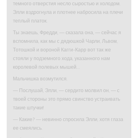
темного отверстия несло сыростью и холодом.
Элли вздрогнула и плотнее набросила на плечи
теплый платок.
Ты знаешь, Фредди, — сказала она, — сейчас я
вспомнила, как мы с дядюшкой Чарли, Львом,
Тотошкой и вороной Кагги-Карр вот так же
стояли у подземного хода, указанного нам
королевой полевых мышей…
Мальчишка возмутился.
— Послушай, Элли, — сердито молвил он, — с
твоей стороны это прямо свинство устраивать
такие штучки!
— Какие? — невинно спросила Элли, хотя глаза
ее смеялись.