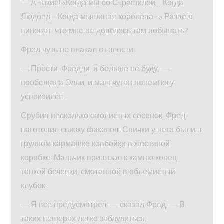
— А такие! «Когда мы со Страшилой… Когда
Людоед… Когда мышиная королева…» Разве я
виноват, что мне не довелось там побывать?
Фред чуть не плакал от злости.
— Прости, Фредди, я больше не буду, —
пообещала Элли, и мальчуган понемногу
успокоился.
Срубив несколько смолистых сосенок, Фред
наготовил связку факелов. Спички у него были в
грудном кармашке ковбойки в жестяной
коробке. Мальчик привязал к камню конец
тонкой бечевки, смотанной в объемистый
клубок.
— Я все предусмотрел, — сказал Фред. — В
таких пещерах легко заблудиться.