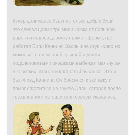
Кучер дилижанса был настолько добр к Элли,
что сделал целых три мили крюка от большой
дороги и подвез девочку прямо к ферме, где
работал Билл Каннинг. Заслышав стук колес, из
хижины с соломенной крышей и двумя
подслеповатыми окошками выбежал мальчуган
в коротких штанах и клетчатой рубашке. Это и
был Фред Каннинг. Он бросился к экипажу и
помог спуститься на землю Элли, которая после
трехдневного путешествия совсем укачалась.