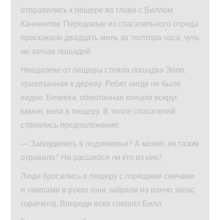
отправились к пещере во главе с Биллом
Каннингом. Передовые из спасательного отряда
проскакали двадцать миль за ‘полтора часа, чуть
не загнав лошадей.
Невдалеке от пещеры стояла лошадка Элли,
привязанная к дереву. Ребят нигде не было
видно. Бечевка, обмотанная концом вокруг
камня, вела в пещеру. В толпе спасателей
строились предположения:
— Заблудились в подземелье? А может, их газом
отравило? Не расшибся ли кто из них?
Люди бросились в пещеру с горящими свечами
и лампами в руках (они забрали на ранчо запас
горючего). Впереди всех спешил Билл.