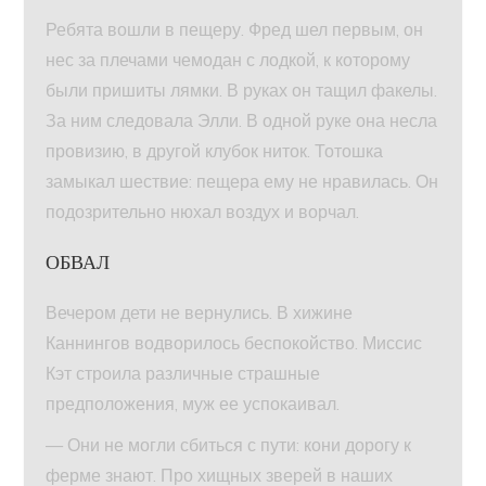
Ребята вошли в пещеру. Фред шел первым, он
нес за плечами чемодан с лодкой, к которому
были пришиты лямки. В руках он тащил факелы.
За ним следовала Элли. В одной руке она несла
провизию, в другой клубок ниток. Тотошка
замыкал шествие: пещера ему не нравилась. Он
подозрительно нюхал воздух и ворчал.
ОБВАЛ
Вечером дети не вернулись. В хижине
Каннингов водворилось беспокойство. Миссис
Кэт строила различные страшные
предположения, муж ее успокаивал.
— Они не могли сбиться с пути: кони дорогу к
ферме знают. Про хищных зверей в наших