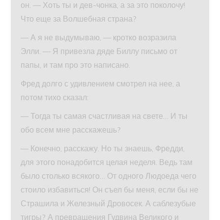
он. — Хоть ты и дев-чонка, а за это поколочу!
Что еще за Волшебная страна?
— А я не выдумываю, — кротко возразила
Элли. — Я привезла дяде Биллу письмо от
папы, и там про это написано.
Фред долго с удивлением смотрел на нее, а
потом тихо сказал:
— Тогда ты самая счастливая на свете… И ты
обо всем мне расскажешь?
— Конечно, расскажу. Но ты знаешь, Фредди,
для этого понадобится целая неделя. Ведь там
было столько всякого… От одного Людоеда чего
стоило избавиться! Он съел бы меня, если бы не
Страшила и Железный Дровосек. А саблезубые
тигры? А превращения Гудвина Великого и