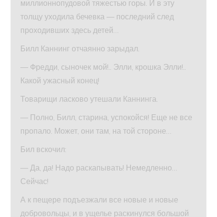
миллионнопудовой тяжестью горы. И в эту
толщу уходила бечевка — последний след
проходивших здесь детей…
Билл Каннинг отчаянно зарыдал.
— Фредди, сыночек мой!.. Элли, крошка Элли!..
Какой ужасный конец!
Товарищи ласково утешали Каннинга.
— Полно, Билл, старина, успокойся! Еще не все
пропало. Может, они там, на той стороне…
Бил вскочил:
— Да, да! Надо раскапывать! Немедленно…
Сейчас!
А к пещере подъезжали все новые и новые
добровольцы, и в ущелье раскинулся большой