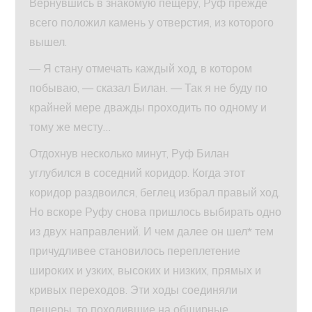
Вернувшись в знакомую пещеру, Руф прежде
всего положил камень у отверстия, из которого
вышел.
— Я стану отмечать каждый ход, в котором
побываю, — сказал Билан. — Так я не буду по
крайней мере дважды проходить по одному и
тому же месту…
Отдохнув несколько минут, Руф Билан
углубился в соседний коридор. Когда этот
коридор раздвоился, беглец избрал правый ход.
Но вскоре Руфу снова пришлось выбирать одно
из двух направлений. И чем далее он шел* тем
причудливее становилось переплетение
широких и узких, высоких и низких, прямых и
кривых переходов. Эти ходы соединяли
пещеры, то походившие на обширные