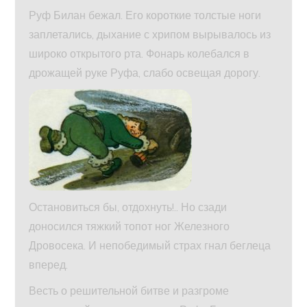
Руф Билан бежал. Его короткие толстые ноги
заплетались, дыхание с хрипом вырывалось из
широко открытого рта. Фонарь колебался в
дрожащей руке Руфа, слабо освещая дорогу.
Остановиться бы, отдохнуть!.. Но сзади
доносился тяжкий топот ног Железного
Дровосека. И непобедимый страх гнал беглеца
вперед.
Весть о решительной битве и разгроме