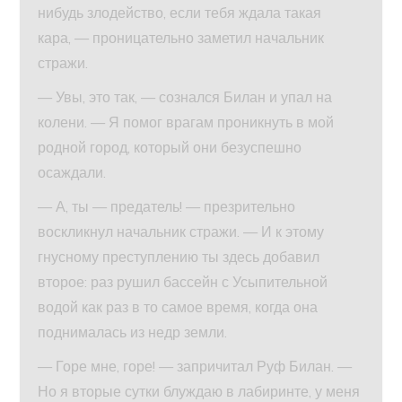
нибудь злодейство, если тебя ждала такая
кара, — проницательно заметил начальник
стражи.
— Увы, это так, — сознался Билан и упал на
колени. — Я помог врагам проникнуть в мой
родной город, который они безуспешно
осаждали.
— А, ты — предатель! — презрительно
воскликнул начальник стражи. — И к этому
гнусному преступлению ты здесь добавил
второе: раз рушил бассейн с Усыпительной
водой как раз в то самое время, когда она
поднималась из недр земли.
— Горе мне, горе! — запричитал Руф Билан. —
Но я вторые сутки блуждаю в лабиринте, у меня