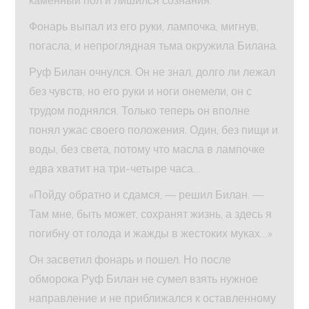
каменный пол и лишился сознания.
Фонарь выпал из его руки, лампочка, мигнув,
погасла, и непроглядная тьма окружила Билана.
Руф Билан очнулся. Он не знал, долго ли лежал
без чувств, но его руки и ноги онемели, он с
трудом поднялся. Только теперь он вполне
понял ужас своего положения. Один, без пищи и
воды, без света, потому что масла в лампочке
едва хватит на три-четыре часа…
«Пойду обратно и сдамся, — решил Билан. —
Там мне, быть может, сохранят жизнь, а здесь я
погибну от голода и жажды в жестоких муках…»
Он засветил фонарь и пошел. Но после
обморока Руф Билан не сумел взять нужное
направление и не приближался к оставленному