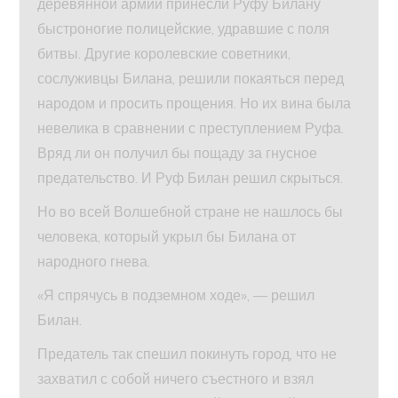
деревянной армии принесли Руфу Билану
быстроногие полицейские, удравшие с поля
битвы. Другие королевские советники,
сослуживцы Билана, решили покаяться перед
народом и просить прощения. Но их вина была
невелика в сравнении с преступлением Руфа.
Вряд ли он получил бы пощаду за гнусное
предательство. И Руф Билан решил скрыться.
Но во всей Волшебной стране не нашлось бы
человека, который укрыл бы Билана от
народного гнева.
«Я спрячусь в подземном ходе», — решил
Билан.
Предатель так спешил покинуть город, что не
захватил с собой ничего съестного и взял