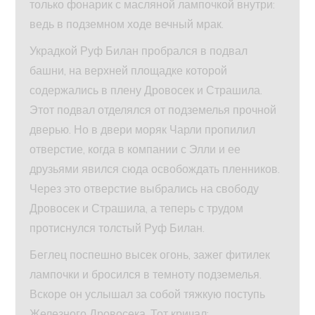
только фонарик с масляной лампочкой внутри:
ведь в подземном ходе вечный мрак.
Украдкой Руф Билан пробрался в подвал
башни, на верхней площадке которой
содержались в плену Дровосек и Страшила.
Этот подвал отделялся от подземелья прочной
дверью. Но в двери моряк Чарли пропилил
отверстие, когда в компании с Элли и ее
друзьями явился сюда освобождать пленников.
Через это отверстие выбрались на свободу
Дровосек и Страшила, а теперь с трудом
протиснулся толстый Руф Билан.
Беглец поспешно высек огонь, зажег фитилек
лампочки и бросился в темноту подземелья.
Вскоре он услышал за собой тяжкую поступь
Железного Дровосека. Тот кричал: