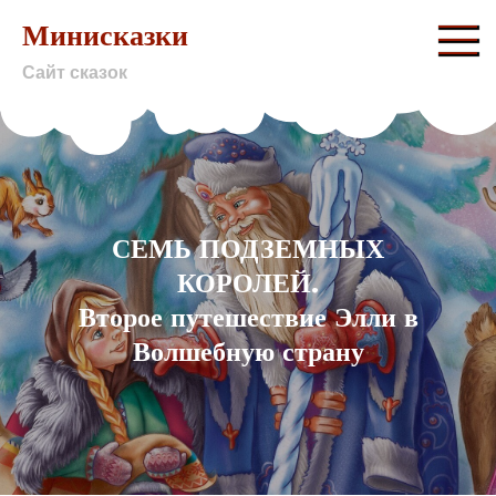
Skip
Минисказки
to
Сайт сказок
content
СЕМЬ ПОДЗЕМНЫХ
КОРОЛЕЙ.
Второе путешествие Элли в
Волшебную страну