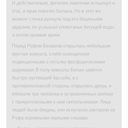
И действительно, фитилек лампочки вспыхнул и
угас, и мрак охватил Билана. Но в этот же
момент стенка рухнула под его бешеными
ударами, он услышал клокотанье бегущей воды,
а потом громкие крики.
Перед Руфом Биланом открылась небольшая
круглая комната, слабо освещенная
подвешенными к потолку фосфорическими
шариками. В полу комнаты Билан заметил
быстро пустевший бассейн, а с
противоположной стороны открылась дверь, и
вбежали три человека в остроконечных шапках
с прикрепленными к ним светильниками. Лица
людей были бледны, они испуганно смотрели на
Руфа огромными черными глазами.