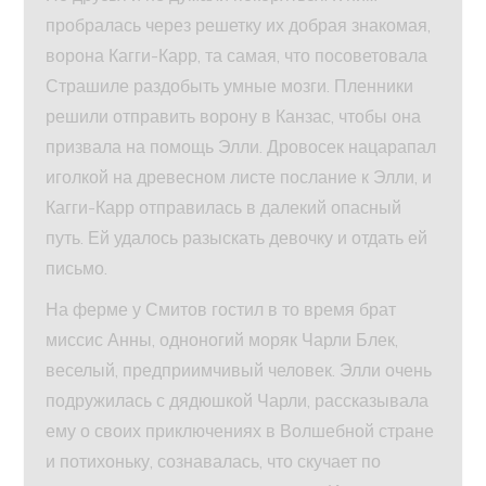
пробралась через решетку их добрая знакомая,
ворона Кагги-Карр, та самая, что посоветовала
Страшиле раздобыть умные мозги. Пленники
решили отправить ворону в Канзас, чтобы она
призвала на помощь Элли. Дровосек нацарапал
иголкой на древесном листе послание к Элли, и
Кагги-Карр отправилась в далекий опасный
путь. Ей удалось разыскать девочку и отдать ей
письмо.
На ферме у Смитов гостил в то время брат
миссис Анны, одноногий моряк Чарли Блек,
веселый, предприимчивый человек. Элли очень
подружилась с дядюшкой Чарли, рассказывала
ему о своих приключениях в Волшебной стране
и потихоньку, сознавалась, что скучает по