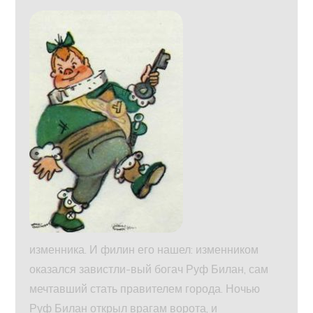
изменника. И филин его нашел: изменником
оказался завистли-вый богач Руф Билан, сам
мечтавший стать правителем города. Ночью
Руф Билан открыл врагам ворота, и