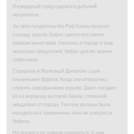
Изумрудный город сделался добычей
неприятеля.
За свое предательство Руф Билан получил
награду: король Урфин сделал его своим
первым министром. Нашлось в городе и еще
несколько предателей. Урфин дал им звание
советников.
Страшила и Железный Дровосек стали
пленниками Урфина. Когда они отказались
служить самозванному королю, Джюс посадил
их на верхушку высокой башни, стоявшей
невдалеке от города. Там они должны были
находиться в заключении, пока не покорятся
Урфину.
Но друзья и не думали покоряться. К ним