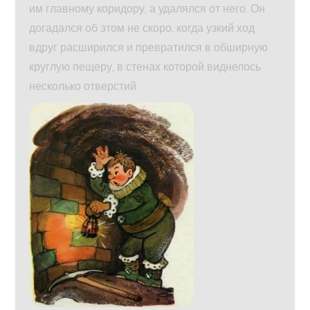
им главному коридору, а удалялся от него. Он
догадался об этом не скоро, когда узкий ход
вдруг расширился и превратился в обширную
круглую пещеру, в стенах которой виднелось
несколько отверстий.