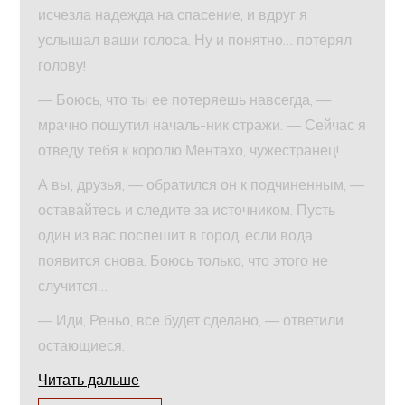
исчезла надежда на спасение, и вдруг я
услышал ваши голоса. Ну и понятно… потерял
голову!
— Боюсь, что ты ее потеряешь навсегда, —
мрачно пошутил началь-ник стражи. — Сейчас я
отведу тебя к королю Ментахо, чужестранец!
А вы, друзья, — обратился он к подчиненным, —
оставайтесь и следите за источником. Пусть
один из вас поспешит в город, если вода
появится снова. Боюсь только, что этого не
случится…
— Иди, Реньо, все будет сделано, — ответили
остающиеся.
Читать дальше