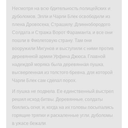
Несмотря на всю бдительность полицейских и
дуболомов, Элли и Чарли Блек освободили из
плена Дровосека, Страшилу, Длиннобородого
Солдата и Стража Ворот Фараманта, и все они
пошли в Фиолетовую страну. Там они
вооружили Мигунов и выступили с ними против
деревянной армии Урфина Джюса. Главной
надеждой моряка была деревянная пушка,
высверленная из толстого бревна, для которой
Чарли Блек сам сделал порох.
И пушка не подвела. Ее единственный выстрел
решил исход битвы. Деревянные, солдаты
боялись огня, и, когда на их головы посыпались
горящие тряпки и раскаленные угли, дуболомы
в ужасе бежали.