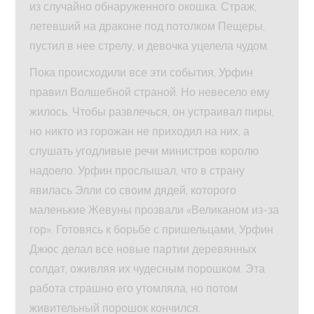
из случайно обнаруженного окошка. Страж,
летевший на драконе под потолком Пещеры,
пустил в нее стрелу, и девочка уцелела чудом.
Пока происходили все эти события, Урфин
правил Волшебной страной. Но невесело ему
жилось. Чтобы развлечься, он устраивал пиры,
но никто из горожан не приходил на них, а
слушать угодливые речи министров королю
надоело. Урфин прослышал, что в страну
явилась Элли со своим дядей, которого
маленькие Жевуны прозвали «Великаном из-за
гор». Готовясь к борьбе с пришельцами, Урфин
Джюс делал все новые партии деревянных
солдат, оживляя их чудесным порошком. Эта
работа страшно его утомляла, но потом
живительный порошок кончился.