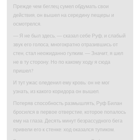
Прежде чем беглец сумел обдумать свои
действия, он вышел на середину пещеры и
осмотрелся.
— Я не был здесь, — сказал себе Руф, и слабый
звук его голоса, многократно отразившись от
стен, стал неожиданно гулким. — Значит, я шел
не в ту сторону. Но по какому ходу я сюда
пришел?
И тут ужас оледенил ему кровь: он не мог
узнать, из какого коридора он вышел.
Потеряв способность размышлять, Руф Билан
бросился в первое отверстие, которое попалось
ему на глаза. Десять минут безрассудного бега
привели его к стенке: ход оказался тупиком.