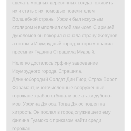
сделать мощных деревянных солдат, оживить
их и стать с их помощью повелителем
Волшебной страны. Урфин был искусным
столяром и выполнил свой замысел. С армией
дуболомов он покорил сначала страну Жевунов,
а потом и Изумрудный город, которым правил
преемник Гудвина Страшила Мудрый.
Нелегко досталось Урфину завоевание
Изумрудного города. Страшила,
Длиннобородый Солдат Дин Гиор, Страж Ворот
Фарамант, многочисленные вооруженные
горожане храбро отбивали все атаки дуболо-
мов. Урфина Джюса. Тогда Джюс пошел на
хитрость. Он послал в город служившего ему
филина Гуамоко с приказом найти среди
горожан