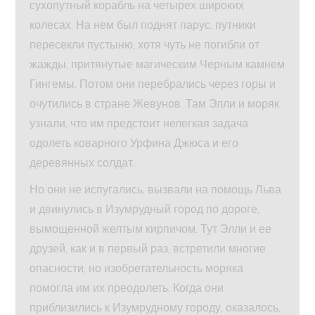
сухопутный корабль на четырех широких
колесах. На нем был поднят парус, путники
пересекли пустыню, хотя чуть не погибли от
жажды, притянутые магическим Черным камнем
Гингемы. Потом они перебрались через горы и
очутились в стране Жевунов. Там Элли и моряк
узнали, что им предстоит нелегкая задача
одолеть коварного Урфина Джюса и его
деревянных солдат.
Но они не испугались, вызвали на помощь Льва
и двинулись в Изумрудный город по дороге,
вымощенной желтым кирпичом. Тут Элли и ее
друзей, как и в первый раз, встретили многие
опасности, но изобретательность моряка
помогла им их преодолеть. Когда они
приблизились к Изумрудному городу, оказалось,