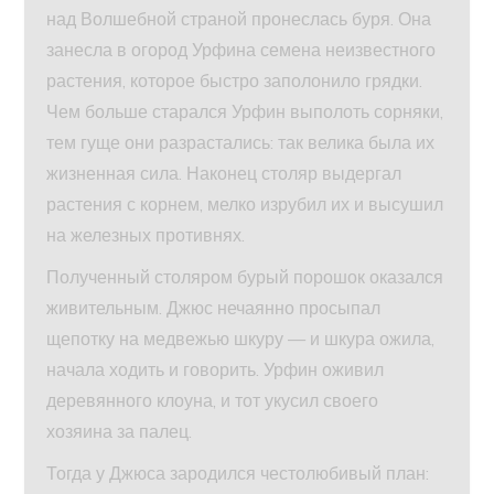
над Волшебной страной пронеслась буря. Она
занесла в огород Урфина семена неизвестного
растения, которое быстро заполонило грядки.
Чем больше старался Урфин выполоть сорняки,
тем гуще они разрастались: так велика была их
жизненная сила. Наконец столяр выдергал
растения с корнем, мелко изрубил их и высушил
на железных противнях.
Полученный столяром бурый порошок оказался
живительным. Джюс нечаянно просыпал
щепотку на медвежью шкуру — и шкура ожила,
начала ходить и говорить. Урфин оживил
деревянного клоуна, и тот укусил своего
хозяина за палец.
Тогда у Джюса зародился честолюбивый план: