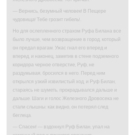
— Вернись, безумный человек! В Пещере
чудовища! Тебе грозит гибель!..
Но для ослепленного страхом Руфа Билана все
было лучше, чем возвращение в город, который
он предал врагам. Ужас гнал его вперед и
вперед, и наконец, заметив в стене подземного
коридора черное отверстие, Руф, не
раздумывая, бросился в него. Перед ним
открылся узкий извилистый ход, и Руф Билан,
стараясь не шуметь, прокрадывался дальше и
дальше. Шаги и голос Железного Дровосека не
стали слышны: как видно, он потерял след
беглеца.
— Спасен! — вздохнул Руф Билан, упал на