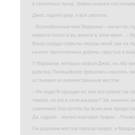
в солнечных лучах, Урфин казался настоящим
Джюс поднял руку, и все смолкло.
– Возлюбленные мои Марраны! – начал он глу
живется плохо и вы вините в этом меня… – М
Ваши сердца открыты передо мной, как на ладо
на кого приготовлены дубины, скрытые в в
У Марранов, которых назвал Джюс, на лбу я
рабства. Полицейские бросились схватить за
остановил их величественным жестом:
– Не надо! Я прощаю их, они поступили так п
тяжело, но кто в этом виноват? Уж, конечно,
советники! Они хотели бы всем вам предостави
Да, судьба! – звучно повторил Урфин. – Посмо
Он широким жестом показал вокруг, и Марран