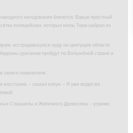
народного негодования близится. Взрыв яростный,
есятка полицейских, которых князь Торм набрал из
адную, исстрадавшуюся орду на цветущие области
Марраны ураганом пройдут по Волшебной стране и
 своего повелителя.
 восстание, – сказал клоун. – Я уже видел во
ломой.
нных Страшилы и Железного Дровосека, – угрюмо