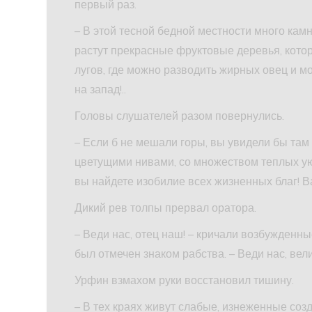
первый раз.
– В этой тесной бедной местности много кам
растут прекрасные фруктовые деревья, котор
лугов, где можно разводить жирных овец и м
на запад!..
Головы слушателей разом повернулись.
– Если б не мешали горы, вы увидели бы т
цветущими нивами, со множеством теплых уютн
вы найдете изобилие всех жизненных благ! Ва
Дикий рев толпы прервал оратора.
– Веди нас, отец наш! – кричали возбужденны
был отмечен знаком рабства. – Веди нас, вели
Урфин взмахом руки восстановил тишину.
– В тех краях живут слабые, изнеженные соз