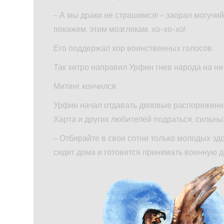
– А мы драки не страшимся! – заорал могучи
покажем, этим мозглякам, хо-хо-хо!
Его поддержал хор воинственных голосов.
Так хитро направил Урфин гнев народа на ни
Митинг кончился.
Урфин начал отдавать деловые распоряжения
Харта и других любителей подраться, сильны
– Отбирайте в свои сотни только молодых здо
сидит дома и готовится принимать военную д