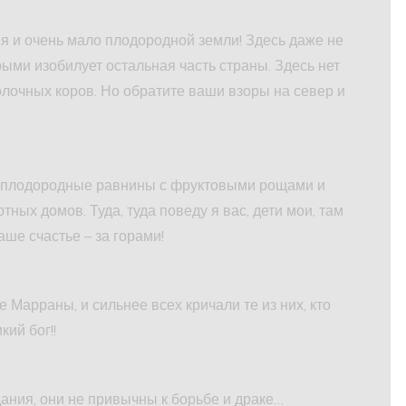
ня и очень мало плодородной земли! Здесь даже не
ыми изобилует остальная часть страны. Здесь нет
олочных коров. Но обратите ваши взоры на север и
ам плодородные равнины с фруктовыми рощами и
ых домов. Туда, туда поведу я вас, дети мои, там
ше счастье – за горами!
е Марраны, и сильнее всех кричали те из них, кто
кий бог!!
дания, они не привычны к борьбе и драке…