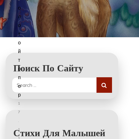
о
л
о
т
о
й
т
Поиск По Сайту
о
п
Search
о
for:
р
1
7
.
1
Стихи Для Малышей
1