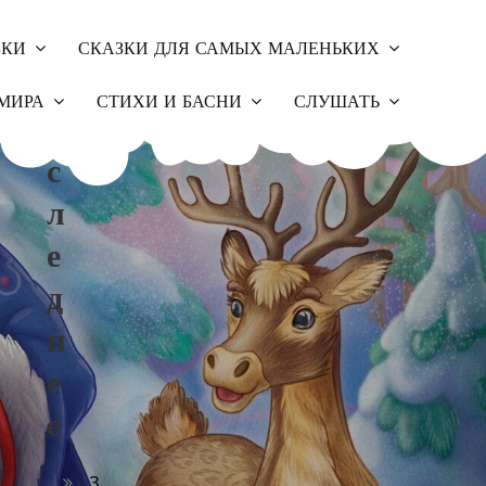
ЗКИ
СКАЗКИ ДЛЯ САМЫХ МАЛЕНЬКИХ
П
МИРА
СТИХИ И БАСНИ
СЛУШАТЬ
О
С
Л
Е
Д
Н
Е
Е
З