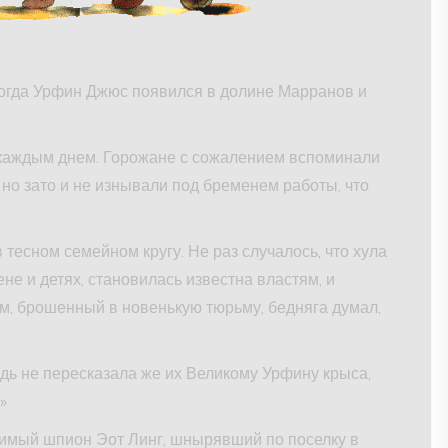
когда Урфин Джюс появился в долине Марранов и
 каждым днем. Горожане с сожалением вспоминали
, но зато и не изнывали под бременем работы, что
тесном семейном кругу. Не раз случалось, что хула
ене и детях, становилась известна властям, и
м, брошенный в новенькую тюрьму, бедняга думал,
дь не пересказала же их Великому Урфину крыса,
»
овимый шпион Эот Линг, шнырявший по поселку в