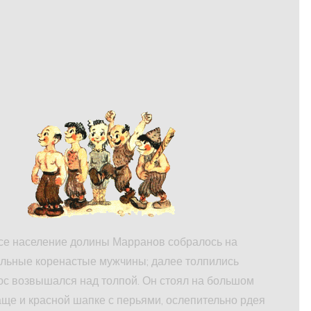
все население долины Марранов собралось на
ильные коренастые мужчины; далее толпились
жюс возвышался над толпой. Он стоял на большом
аще и красной шапке с перьями, ослепительно рдея