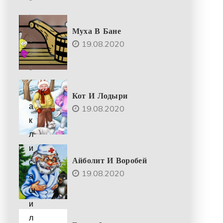
.
2
Муха В Бане
0
19.08.2020
2
5
К
Кот И Лодыри
а
19.08.2020
к
л
и
Айболит И Воробей
с
19.08.2020
а
ш
и
л