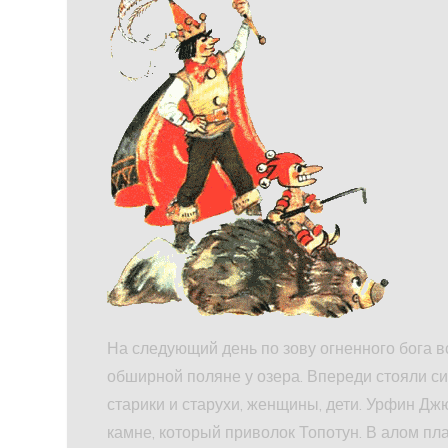
На следующий день по зову огненного бога 
обширной поляне у озера. Впереди стояли с
старики и старухи, женщины, дети. Урфин Д
камне, который приволок Топотун. В алом пл