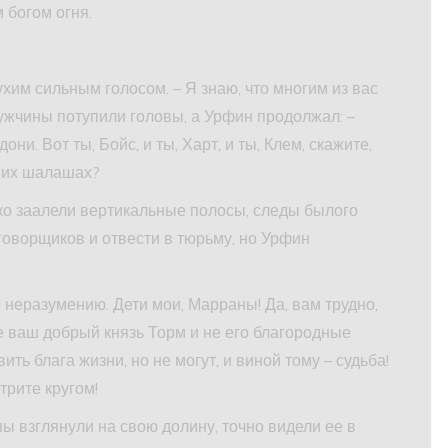
 богом огня.
хим сильным голосом. – Я знаю, что многим из вас
ужчины потупили головы, а Урфин продолжал: –
ни. Вот ты, Бойс, и ты, Харт, и ты, Клем, скажите,
аших шалашах?
рко заалели вертикальные полосы, следы былого
говорщиков и отвести в тюрьму, но Урфин
о неразумению. Дети мои, Марраны! Да, вам трудно,
 не ваш добрый князь Торм и не его благородные
ть блага жизни, но не могут, и виной тому – судьба!
трите кругом!
ы взглянули на свою долину, точно видели ее в