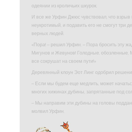
одеянии из кроличьих шкурок.
И все же Урфин Джюс чувствовал, что взрыв 
неукротимый, и подавить его не смогут три д
верных людей.
«Пора! – решил Урфин. – Пора бросить эту ж
Мигунов и Жевунов! Голодные, обозленные, 
все сокрушат на своем пути!»
Деревянный клоун Эот Линг одобрил решение
– Если мы будем еще медлить, может начаться
многих хижинах дубины, запрятанные под со
– Мы направим эти дубины на головы подда
молвил Урфин.