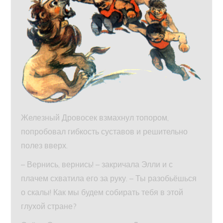
Железный Дровосек взмахнул топором,
попробовал гибкость суставов и решительно
полез вверх.
– Вернись, вернись! – закричала Элли и с
плачем схватила его за руку. – Ты разобьёшься
о скалы! Как мы будем собирать тебя в этой
глухой стране?