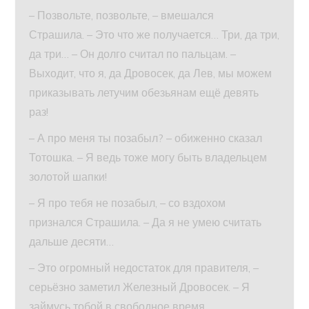
– Позвольте, позвольте, – вмешался
Страшила. – Это что же получается… Три, да три,
да три… – Он долго считал по пальцам. –
Выходит, что я, да Дровосек, да Лев, мы можем
приказывать летучим обезьянам ещё девять
раз!
– А про меня ты позабыл? – обиженно сказал
Тотошка. – Я ведь тоже могу быть владельцем
золотой шапки!
– Я про тебя не позабыл, – со вздохом
признался Страшила. – Да я не умею считать
дальше десяти…
– Это огромный недостаток для правителя, –
серьёзно заметил Железный Дровосек. – Я
займусь тобой в свободное время.