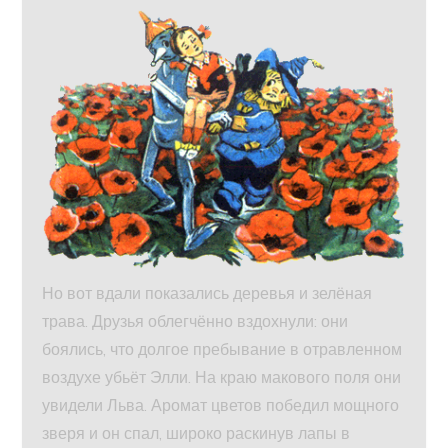
Но вот вдали показались деревья и зелёная
трава. Друзья облегчённо вздохнули: они
боялись, что долгое пребывание в отравленном
воздухе убьёт Элли. На краю макового поля они
увидели Льва. Аромат цветов победил мощного
зверя и он спал, широко раскинув лапы в