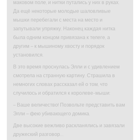
маковом поле, и нитки путались у них в руках.
Да ещё некоторые молодые шаловливые
мышки перебегали с места на место и
запутывали упряжку. Наконец каждая нитка
была одним концом привязана к телеге, а
другим – к мышиному хвосту и порядок
установился.
В это время проснулась Элли и с удивлением
смотрела на странную картину. Страшила в
немногих словах рассказал ей о том, что
случилось и обратился к королеве-мыши:
– Ваше величество! Позвольте представить вам
Элли – фею убивающего домика.
Две высокие вежливо раскланялись и завязали
дружеский разговор…