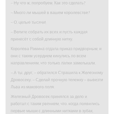
– Ну что ж, попробуем. Как это сделать?
– Много ли мышей в вашем королевстве?
– О, целые тысячи!
– Велите собрать их всех и пусть каждая
принесёт с собой длинную нитку.
Королева Рамина отдала приказ придворным, и
они с таким усердием кинулись по всем
направлениям, что только лапки замелькали.
– А ты, друг, – обратился Страшила к Железному
Дровосеку. – Сделай прочную тележку – вывезти
Льва из макового поля.
Железный Дровосек принялся за дело и
работал с таким рвением, что, когда появились
первые мыши с длинными нитками в зубах,