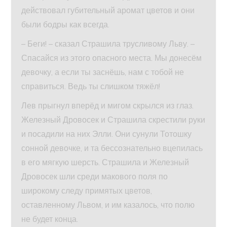
действовал губительный аромат цветов и они
были бодры как всегда.
– Беги! – сказал Страшила трусливому Льву. –
Спасайся из этого опасного места. Мы донесём
девочку, а если ты заснёшь, нам с тобой не
справиться. Ведь ты слишком тяжёл!
Лев прыгнул вперёд и мигом скрылся из глаз.
Железный Дровосек и Страшила скрестили руки
и посадили на них Элли. Они сунули Тотошку
сонной девочке, и та бессознательно вцепилась
в его мягкую шерсть. Страшила и Железный
Дровосек шли среди макового поля по
широкому следу примятых цветов,
оставленному Львом, и им казалось, что полю
не будет конца.