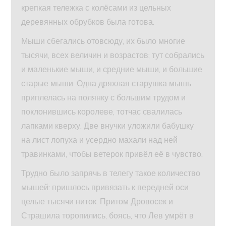
крепкая тележка с колёсами из цельных
деревянных обрубков была готова.
Мыши сбегались отовсюду, их было многие
тысячи, всех величин и возрастов; тут собрались
и маленькие мыши, и средние мыши, и большие
старые мыши. Одна дряхлая старушка мышь
приплелась на полянку с большим трудом и
поклонившись королеве, тотчас свалилась
лапками кверху. Две внучки уложили бабушку
на лист лопуха и усердно махали над ней
травинками, чтобы ветерок привёл её в чувство.
Трудно было запрячь в телегу такое количество
мышей: пришлось привязать к передней оси
целые тысячи ниток. Притом Дровосек и
Страшила торопились, боясь, что Лев умрёт в