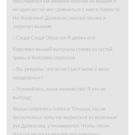
прославился как великий охотник на мышей и
ни один кот не мог сравниться с ним в ловкости.
Но Железный Дровосек схватил пёсика и
закричал мышам:
– Сюда! Сюда! Обратно! Я держу его!
Королева мышей высунула голову из густой
травы и боязливо спросила:
– Вы уверены, что он не съест меня и моих
придворных?
– Успокойтесь, ваше величество! Я его не
выпущу!
Мыши собрались снова и Тотошка, после
бесполезных попыток вырваться из железных
рук Дровосека, утихомирился. Чтобы пёсик
больше не пугал мышей, его пришлось