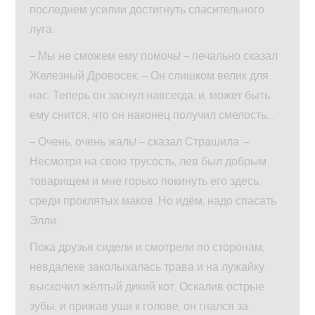
последнем усилии достигнуть спасительного
луга.
– Мы не сможем ему помочь! – печально сказал
Железный Дровосек. – Он слишком велик для
нас. Теперь он заснул навсегда, и, может быть
ему снится, что он наконец получил смелость…
– Очень, очень жаль! – сказал Страшила. –
Несмотря на свою трусость, лев был добрым
товарищем и мне горько покинуть его здесь,
среди проклятых маков. Но идём, надо спасать
Элли.
Пока друзья сидели и смотрели по сторонам,
невдалеке заколыхалась трава и на лужайку
выскочил жёлтый дикий кот. Оскалив острые
зубы, и прижав уши к голове, он гнался за