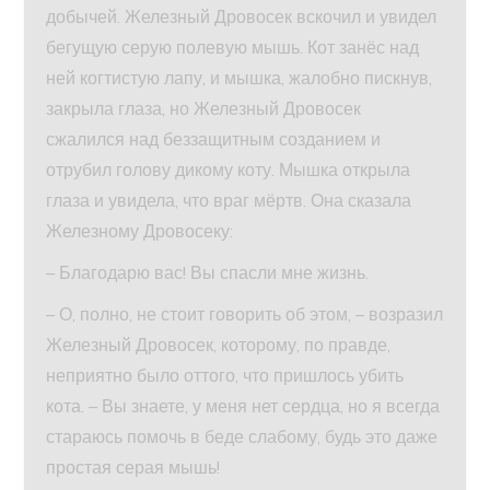
добычей. Железный Дровосек вскочил и увидел
бегущую серую полевую мышь. Кот занёс над
ней когтистую лапу, и мышка, жалобно пискнув,
закрыла глаза, но Железный Дровосек
сжалился над беззащитным созданием и
отрубил голову дикому коту. Мышка открыла
глаза и увидела, что враг мёртв. Она сказала
Железному Дровосеку:
– Благодарю вас! Вы спасли мне жизнь.
– О, полно, не стоит говорить об этом, – возразил
Железный Дровосек, которому, по правде,
неприятно было оттого, что пришлось убить
кота. – Вы знаете, у меня нет сердца, но я всегда
стараюсь помочь в беде слабому, будь это даже
простая серая мышь!