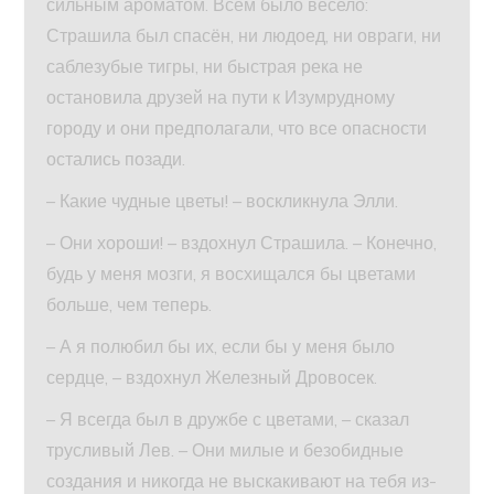
сильным ароматом. Всем было весело:
Страшила был спасён, ни людоед, ни овраги, ни
саблезубые тигры, ни быстрая река не
остановила друзей на пути к Изумрудному
городу и они предполагали, что все опасности
остались позади.
– Какие чудные цветы! – воскликнула Элли.
– Они хороши! – вздохнул Страшила. – Конечно,
будь у меня мозги, я восхищался бы цветами
больше, чем теперь.
– А я полюбил бы их, если бы у меня было
сердце, – вздохнул Железный Дровосек.
– Я всегда был в дружбе с цветами, – сказал
трусливый Лев. – Они милые и безобидные
создания и никогда не выскакивают на тебя из-