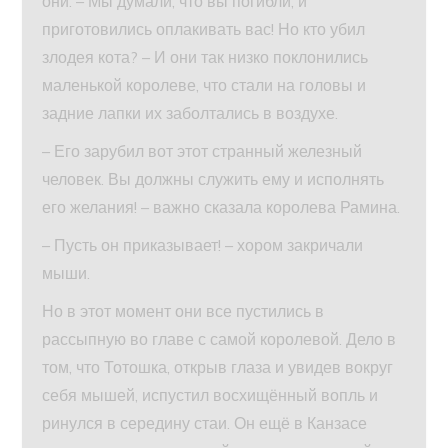
они. – Мы думали, что вы погибли, и
приготовились оплакивать вас! Но кто убил
злодея кота? – И они так низко поклонились
маленькой королеве, что стали на головы и
задние лапки их заболтались в воздухе.
– Его зарубил вот этот странный железный
человек. Вы должны служить ему и исполнять
его желания! – важно сказала королева Рамина.
– Пусть он приказывает! – хором закричали
мыши.
Но в этот момент они все пустились в
рассыпную во главе с самой королевой. Дело в
том, что Тотошка, открыв глаза и увидев вокруг
себя мышей, испустил восхищённый вопль и
ринулся в середину стаи. Он ещё в Канзасе