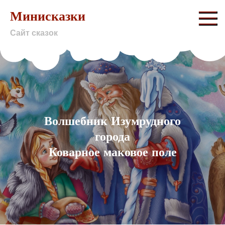
Skip
Минисказки
to
Сайт сказок
content
Волшебник Изумрудного
города
Коварное маковое поле