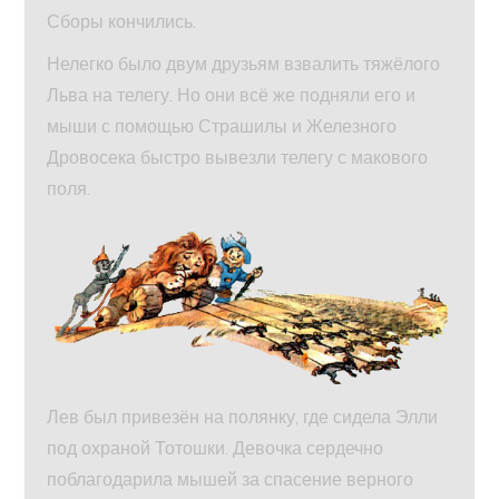
Сборы кончились.
Нелегко было двум друзьям взвалить тяжёлого
Льва на телегу. Но они всё же подняли его и
мыши с помощью Страшилы и Железного
Дровосека быстро вывезли телегу с макового
поля.
Лев был привезён на полянку, где сидела Элли
под охраной Тотошки. Девочка сердечно
поблагодарила мышей за спасение верного