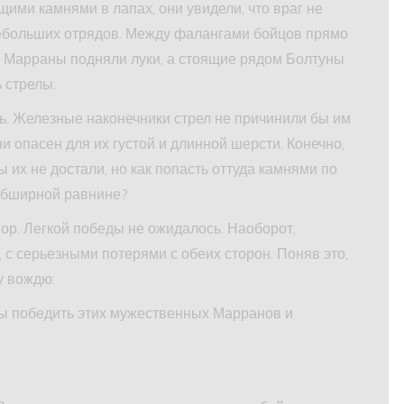
ими камнями в лапах, они увидели, что враг не
 небольших отрядов. Между фалангами бойцов прямо
а Марраны подняли луки, а стоящие рядом Болтуны
ь стрелы.
ь. Железные наконечники стрел не причинили бы им
и опасен для их густой и длинной шерсти. Конечно,
 их не достали, но как попасть оттуда камнями по
обширной равнине?
ор. Легкой победы не ожидалось. Наоборот,
 с серьезными потерями с обеих сторон. Поняв это,
у вождю:
ы победить этих мужественных Марранов и