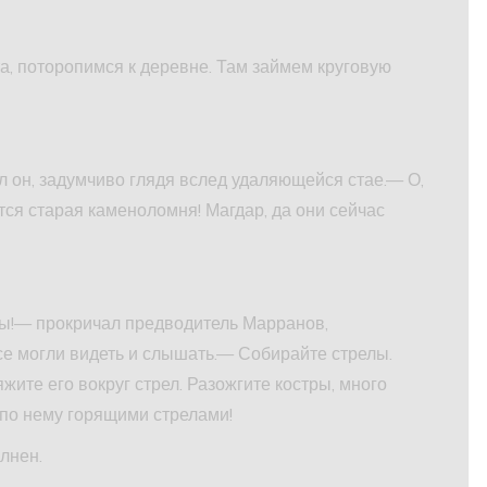
а, поторопимся к деревне. Там займем круговую
 он, задумчиво глядя вслед удаляющейся стае.— О,
ится старая каменоломня! Магдар, да они сейчас
ы!— прокричал предводитель Марранов,
все могли видеть и слышать.— Собирайте стрелы.
жите его вокруг стрел. Разожгите костры, много
е по нему горящими стрелами!
лнен.