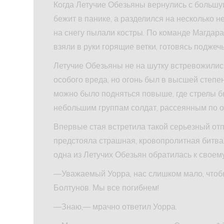
Когда Летучие Обезьяны вернулись с большущ
бежит в панике, а разделился на несколько
на снегу пылали костры. По команде Магдар
взяли в руки горящие ветки, готовясь поджеч
Летучие Обезьяны не на шутку встревожилис
особого вреда, но огонь был в высшей степен
можно было подняться повыше, где стрелы бы
небольшим группам солдат, рассеянным по 
Впервые стая встретила такой серьезный отп
предстояла страшная, кровопролитная битва,
одна из Летучих Обезьян обратилась к своем
—Уважаемый Уорра, нас слишком мало, чтоб
Болтунов. Мы все погибнем!
—Знаю,— мрачно ответил Уорра.