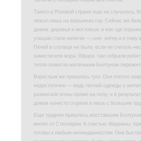
Такого в Розовой стране еще не случалось. В
лежал лишь на вершинах гор. Сейчас же бе
домов, деревья и мостовые, а кое-где порыв
улицам стало нелегко — снег, ветер и к тому
Печей в столице не было, если не считать н
заместителя мэра, Яфара, там собрали ребяти
тепло помогло маленьким Болтунам пережить
Взрослым же пришлось туго. Они плотно закры
недостаточно — ведь теплой одежды у жител
разжигали огонь прямо на полу, и в результа
домов начисто сгорели и лишь с большим тру
Еще труднее пришлось восставшим Болтунам
милях от Стелларии. К счастью, Марраны, пр
готовы к любым неожиданностям. Они быстро