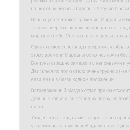
разожгли сотни костров. К утру, когда метель 
на них обрушились свирепые Летучие Обезь
Вспыхнуло жестокое сражение. Марраны и Бо
летучих зверей с визгом пикировала на солда
морозное небо. Снег все шел и шел, и это си
Однако вскоре снегопад прекратился, облака 
этому времени Марраны остались почти без с
Болтуны страшно замерзли с непривычки и уст
Двигаться по полю стало очень трудно из-за 
едва ли не в безвыходном положении.
Встревоженный Магдар отдал приказ отходит
длинные копья и, выставив их вверх, не поз
низко.
Увидев, что с солдатами так просто не справ
устремилось к темнеющей вдали полосе дере