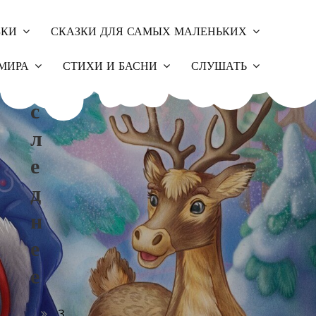
ЗКИ
СКАЗКИ ДЛЯ САМЫХ МАЛЕНЬКИХ
П
МИРА
СТИХИ И БАСНИ
СЛУШАТЬ
О
С
Л
Е
Д
Н
Е
Е
З