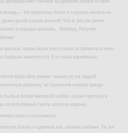
 За дворцовыми стенами выдержим любой штурм.
л вождь.— Но королева Агнет и слушать ничего не
 даже ценой наших жизней! Что ж, кто не умеет
сможет и хорошо воевать… Вперед, Летучие
Шапки!
в крылья, звери были уже готовы устремиться вниз,
ра первым заметил его. Его глаза изумленно
лла! Бросайте камни, только не на людей!
неженную равнину, не причинив никому вреда.
а была в белой меховой шубке, а руки прятала в
ы ослепительно сияла золотая корона.
ложил лапы и воскликнул:
Золотую Шапку и сделала нас своими рабами. Ты же