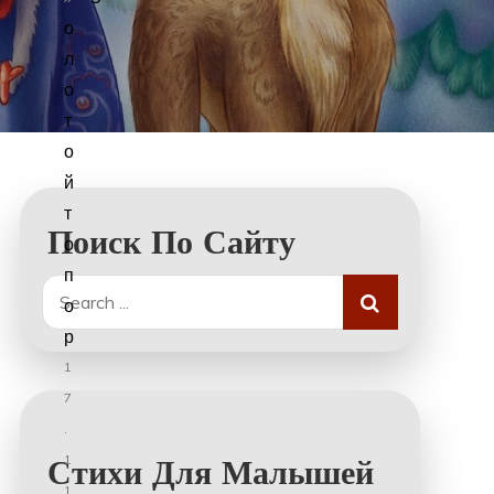
о
л
о
т
о
й
т
Поиск По Сайту
о
п
Search
о
for:
р
1
7
.
1
Стихи Для Малышей
1