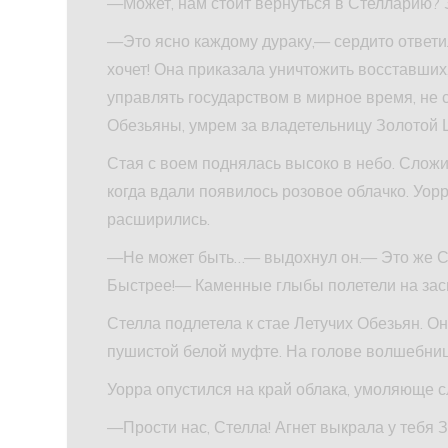
—Может, нам стоит вернуться в Стелларию?
—Это ясно каждому дураку,— сердито ответи
хочет! Она приказала уничтожить восставших,
управлять государством в мирное время, не 
Обезьяны, умрем за владетельницу Золотой 
Стая с воем поднялась высоко в небо. Сложи
когда вдали появилось розовое облачко. Уор
расширились.
—Не может быть…— выдохнул он.— Это же Сте
Быстрее!— Каменные глыбы полетели на зас
Стелла подлетела к стае Летучих Обезьян. Он
пушистой белой муфте. На голове волшебниц
Уорра опустился на край облака, умоляюще с
—Прости нас, Стелла! Агнет выкрала у тебя 