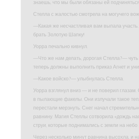
знаешь, что мы были обязаны ей подчиняться
Стелла с жалостью смотрела на могучего во
—Какая же несчастливая вам выпала участь
брать Золотую Шапку!
Уорра печально кивнул.
—Что же нам делать, дорогая Стелла?— чуть 
теперь должны выполнить приказ Агнет и уни
—Какое войско?— улыбнулась Стелла.
Уорра взглянул вниз — и не поверил глазам.
в пылающие факелы. Они излучали такое тепл
перестали мерзнуть. Снег начал стремительн
равнину. Магия Стеллы сотворила «дождь н
струи, которые поднимались с земли на небо
Через несколько минут равнина высохла, и на