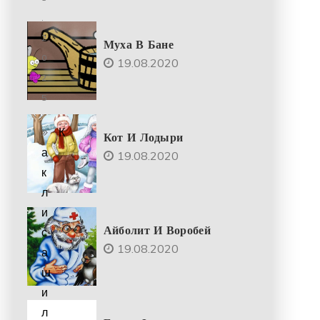
.
2
Муха В Бане
0
19.08.2020
2
5
К
Кот И Лодыри
а
19.08.2020
к
л
и
Айболит И Воробей
с
19.08.2020
а
ш
и
л