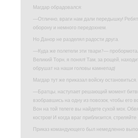
Магдар обрадовался:
—Отлично, враги нам дали передышку! Ребят
оборону и немного передохнем.
Но Данор не разделял радости друга.
—Куда же полетели эти твари?— пробормотал
Великий Торн, я понял! Там, за рощей, наход
обрушат на наши головы камнепад!
Магдар тут же приказал войску остановиться.
—Братцы, наступает решающий момент битв
взобравшись на одну из повозок, чтобы его 
Вон на той телеге вы найдете сухой мох. Обвя
костров! И когда враг приблизится, стреляйт
Приказ командующего был немедленно выпо