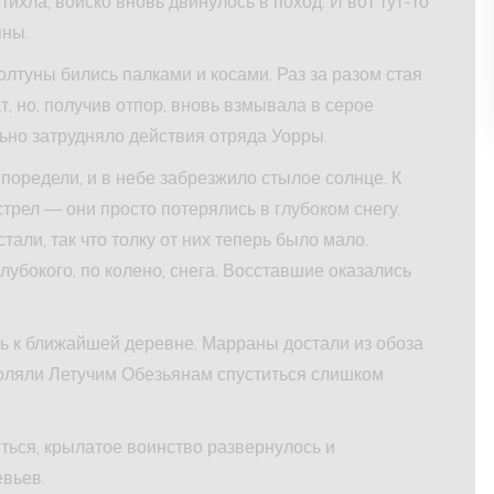
стихла, войско вновь двинулось в поход. И вот тут-то
яны.
лтуны бились палками и косами. Раз за разом стая
т, но, получив отпор, вновь взмывала в серое
льно затрудняло действия отряда Уорры.
поредели, и в небе забрезжило стылое солнце. К
трел — они просто потерялись в глубоком снегу.
али, так что толку от них теперь было мало.
глубокого, по колено, снега. Восставшие оказались
ь к ближайшей деревне. Марраны достали из обоза
воляли Летучим Обезьянам спуститься слишком
иться, крылатое воинство развернулось и
вьев.