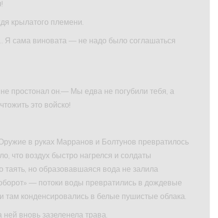
!
ждя крылатого племени.
… Я сама виновата — не надо было соглашаться
не простонал он.— Мы едва не погубили тебя, а
чтожить это войско!
 Оружие в руках Марранов и Болтунов превратилось
о, что воздух быстро нагрелся и солдаты
о таять, но образовавшаяся вода не залила
аоборот» — потоки воды превратились в дождевые
 и там конденсировались в белые пушистые облака.
 ней вновь зазеленела трава.