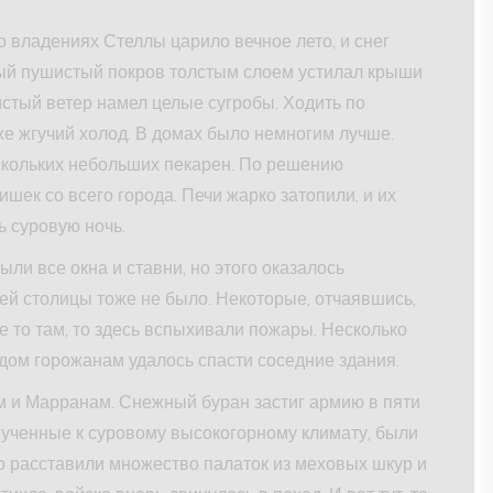
о владениях Стеллы царило вечное лето, и снег
лый пушистый покров толстым слоем устилал крыши
истый ветер намел целые сугробы. Ходить по
 же жгучий холод. В домах было немногим лучше.
ескольких небольших пекарен. По решению
шек со всего города. Печи жарко затопили, и их
 суровую ночь.
ли все окна и ставни, но этого оказалось
ей столицы тоже не было. Некоторые, отчаявшись,
те то там, то здесь вспыхивали пожары. Несколько
дом горожанам удалось спасти соседние здания.
 и Марранам. Снежный буран застиг армию в пяти
иученные к суровому высокогорному климату, были
 расставили множество палаток из меховых шкур и