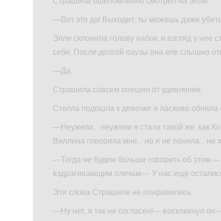
Страшила ошеломленно смотрел на Элли.
—Вот это да! Выходит, ты можешь даже убит
Элли склонила голову набок, и взгляд у нее
себе. После долгой паузы она еле слышно от
—Да.
Страшила совсем опешил от удивления.
Стелла подошла к девочке и ласково обняла е
—Неужели… неужели я стала такой же, как 
Виллина говорила мне… но я не поняла… не 
—Тогда не будем больше говорить об этом,—
вздрагивающим плечам.— У нас еще остались
Эти слова Страшиле не понравились.
—Ну нет, я так не согласен!— воскликнул он.