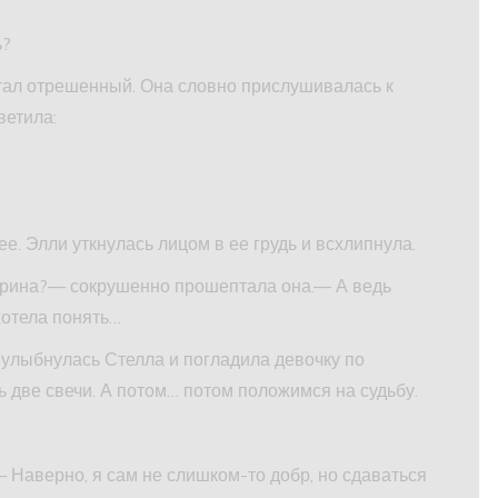
ь?
 стал отрешенный. Она словно прислушивалась к
ветила:
е. Элли уткнулась лицом в ее грудь и всхлипнула.
Корина?— сокрушенно прошептала она.— А ведь
хотела понять…
 улыбнулась Стелла и погладила девочку по
 две свечи. А потом… потом положимся на судьбу.
— Наверно, я сам не слишком-то добр, но сдаваться