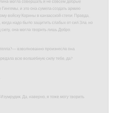
ллина могла совершать и не совсем добрые
у Гингемы, и это она сумела создать армию
ому войску Корины в канзасской степи. Правда,
 когда надо было защитить слабых от сил Зла, но
 силу, она могла творить лишь Добро.
телла?— взволнованно произнесла она.
ередала всю волшебную силу тебе, да?
…
Изумрудик. Да, наверно, я тоже могу творить