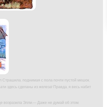
л Страшила, поднимая с пола почти пустой мешок.
вати здесь сделаны из железа! Правда, я весь набит
 возразила Элли.— Даже не думай об этом.