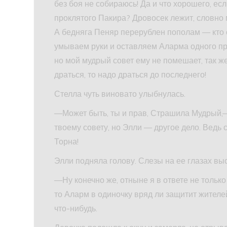
без боя не собираюсь! Да и что хорошего, ес
проклятого Пакира? Дровосек лежит, словно 
А бедняга Пеняр перерублен пополам — кто 
умываем руки и оставляем Аларма одного пр
но мой мудрый совет ему не помешает, так ж
драться, то надо драться до последнего!
Стелла чуть виновато улыбнулась.
—Может быть, ты и прав, Страшила Мудрый,
твоему совету, но Элли — другое дело. Ведь
Торна!
Элли подняла голову. Слезы на ее глазах вы
—Ну конечно же, отныне я в ответе не тольк
то Аларм в одиночку вряд ли защитит жител
что-нибудь.