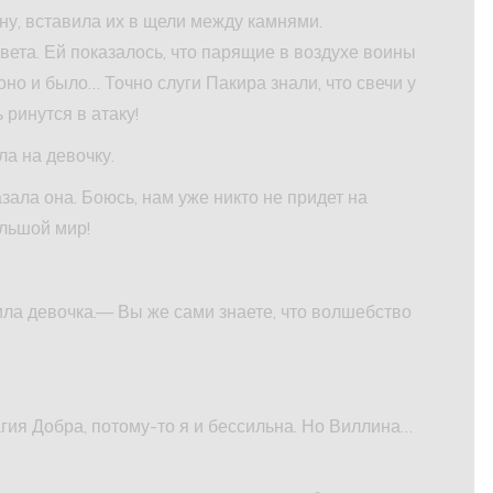
кну, вставила их в щели между камнями.
ета. Ей показалось, что парящие в воздухе воины
оно и было… Точно слуги Пакира знали, что свечи у
 ринутся в атаку!
а на девочку.
ала она. Боюсь, нам уже никто не придет на
ольшой мир!
ла девочка.— Вы же сами знаете, что волшебство
агия Добра, потому-то я и бессильна. Но Виллина…