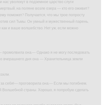
ли нас уволокут в подземное царство слуги
мертвый, на поляне возле озера — кто его оживит?
ему поможет? Получается, что мы трое попросту
отив сил Тьмы. Он умный и мужественный парень,
е как и ваше волшебство. Нет уж, если можно
— промолвила она.— Однако я не могу последовать
 со вчерашнего дня она — Хранительница земли
сохли.
о за себя!— проговорила она.— Если мы погибнем,
ей Волшебной страны. Хорошо, я попробую сделать