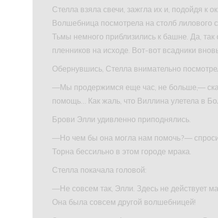
Стелла взяла свечи, зажгла их и, подойдя к о
Волшебница посмотрела на столб лилового св
Тьмы немного приблизились к башне. Да, так 
пленников на исходе. Вот-вот всадники вновь
Обернувшись, Стелла внимательно посмотрел
—Мы продержимся еще час, не больше,— сказ
помощь… Как жаль, что Виллина улетела в Б
Брови Элли удивленно приподнялись.
—Но чем бы она могла нам помочь?— спроси
Торна бессильно в этом городе мрака.
Стелла покачала головой:
—Не совсем так, Элли. Здесь не действует м
Она была совсем другой волшебницей!