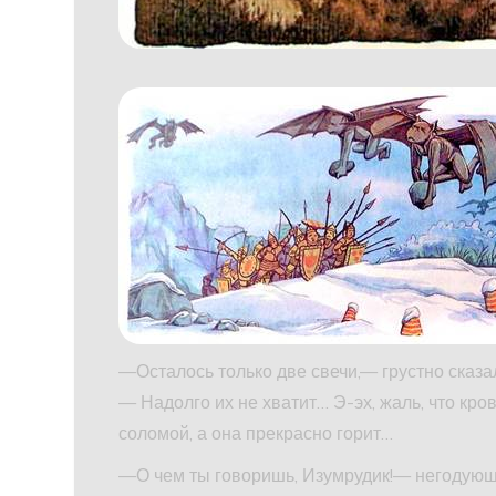
—Осталось только две свечи,— грустно сказа
— Надолго их не хватит… Э-эх, жаль, что кро
соломой, а она прекрасно горит…
—О чем ты говоришь, Изумрудик!— негодующе