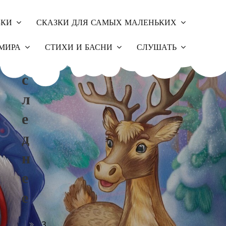
ЗКИ
СКАЗКИ ДЛЯ САМЫХ МАЛЕНЬКИХ
П
МИРА
СТИХИ И БАСНИ
СЛУШАТЬ
О
С
Л
Е
Д
Н
Е
Е
З