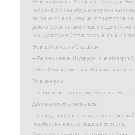
Элли задумалась. А ведь и в самом деле, Ви
поступки! Это она обрушила фургон на голов
огненных воинов, которые дали отпор глинян
делала Виллина такое лишь в редких случаях,
ведь делала же! Стелле такое было бы не под
Элли взглянула на Страшилу.
—Ты понимаешь, Изумрудик, о чем говорит С
—Нет. Хотя постой… ведь Виллина, улетев, п
Элли кивнула.
—А это значит, что ты тоже можешь… Ну, это
Девочка горько усмехнулась:
—Не надо подбирать слова помягче, дорогой 
недоброе колдовство, защищаясь от Зла.