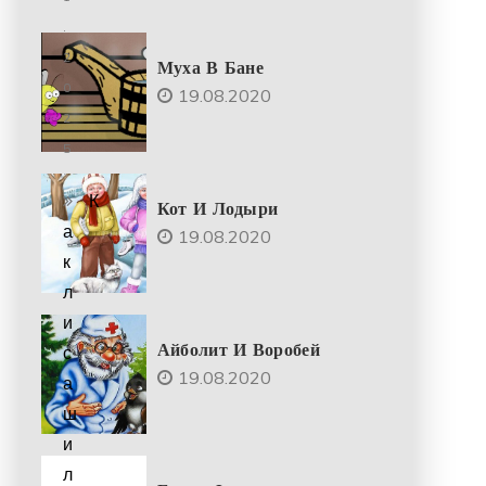
.
2
Муха В Бане
0
19.08.2020
2
5
К
Кот И Лодыри
а
19.08.2020
к
л
и
Айболит И Воробей
с
19.08.2020
а
ш
и
л