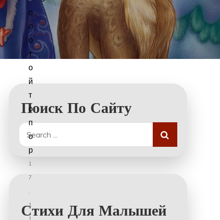
о
л
о
т
о
й
т
Поиск По Сайту
о
п
Search
о
for:
р
1
7
.
1
Стихи Для Малышей
1