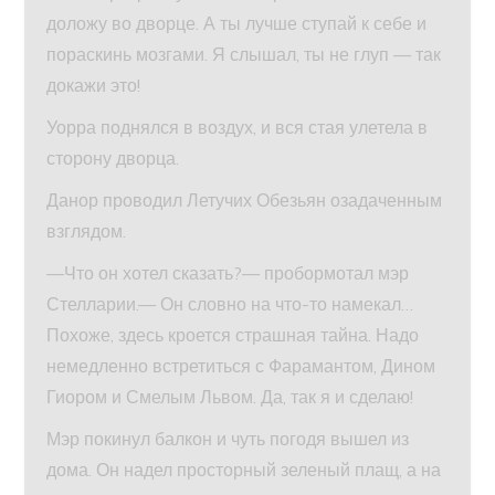
доложу во дворце. А ты лучше ступай к себе и
пораскинь мозгами. Я слышал, ты не глуп — так
докажи это!
Уорра поднялся в воздух, и вся стая улетела в
сторону дворца.
Данор проводил Летучих Обезьян озадаченным
взглядом.
—Что он хотел сказать?— пробормотал мэр
Стелларии.— Он словно на что-то намекал…
Похоже, здесь кроется страшная тайна. Надо
немедленно встретиться с Фарамантом, Дином
Гиором и Смелым Львом. Да, так я и сделаю!
Мэр покинул балкон и чуть погодя вышел из
дома. Он надел просторный зеленый плащ, а на