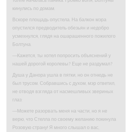
толпе началась паника. Громко вопя, Болтуны
кинулись по домам.
Вскоре площадь опустела. На балкон мэра
опустился предводитель обезьян и недобро
усмехнулся, глядя на ошарашенного пожилого
Болтуна.
—Кажется, ты хотел попросить объяснений у
нашей дорогой королевы? Еще не раздумал?
Душа у Данора ушла в пятки, но он отнюдь не
был трусом. Собравшись с духом, мэр ответил,
не отводя взгляда от насмешливых звериных
глаз:
—Можете разорвать меня на части, но я не
верю, что Стелла по своему желанию покинула
Розовую страну! Я много слышал о вас,