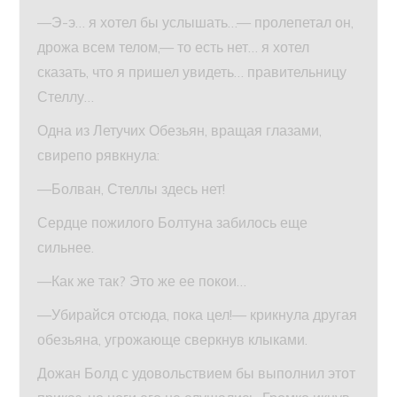
—Э-э… я хотел бы услышать…— пролепетал он,
дрожа всем телом,— то есть нет… я хотел
сказать, что я пришел увидеть… правительницу
Стеллу…
Одна из Летучих Обезьян, вращая глазами,
свирепо рявкнула:
—Болван, Стеллы здесь нет!
Сердце пожилого Болтуна забилось еще
сильнее.
—Как же так? Это же ее покои…
—Убирайся отсюда, пока цел!— крикнула другая
обезьяна, угрожающе сверкнув клыками.
Дожан Болд с удовольствием бы выполнил этот