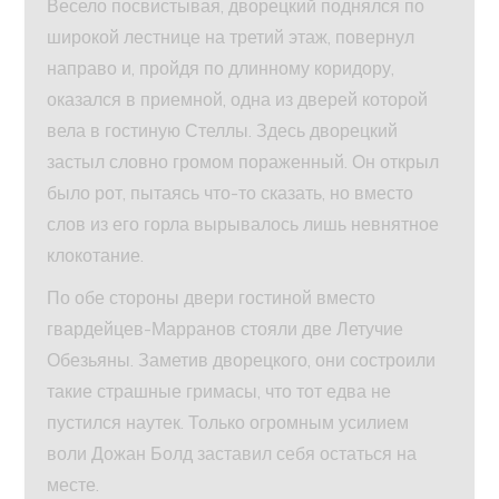
Весело посвистывая, дворецкий поднялся по
широкой лестнице на третий этаж, повернул
направо и, пройдя по длинному коридору,
оказался в приемной, одна из дверей которой
вела в гостиную Стеллы. Здесь дворецкий
застыл словно громом пораженный. Он открыл
было рот, пытаясь что-то сказать, но вместо
слов из его горла вырывалось лишь невнятное
клокотание.
По обе стороны двери гостиной вместо
гвардейцев-Марранов стояли две Летучие
Обезьяны. Заметив дворецкого, они состроили
такие страшные гримасы, что тот едва не
пустился наутек. Только огромным усилием
воли Дожан Болд заставил себя остаться на
месте.