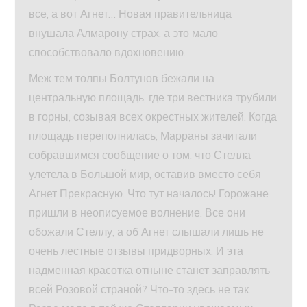
все, а вот Агнет… Новая правительница
внушала Алмарону страх, а это мало
способствовало вдохновению.
Меж тем толпы Болтунов бежали на
центральную площадь, где три вестника трубили
в горны, созывая всех окрестных жителей. Когда
площадь переполнилась, Марраны зачитали
собравшимся сообщение о том, что Стелла
улетела в Большой мир, оставив вместо себя
Агнет Прекрасную. Что тут началось! Горожане
пришли в неописуемое волнение. Все они
обожали Стеллу, а об Агнет слышали лишь не
очень лестные отзывы придворных. И эта
надменная красотка отныне станет заправлять
всей Розовой страной? Что-то здесь не так.