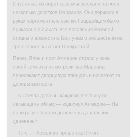
Спустя час из ворот казармы выехали на пони
несколько десятков Марранов. Они держали в
руках пергаментные свитки. Гвардейцам было
приказано объехать все поселения Розовой
страны и возвестить Болтунам о восшествии на
трон королевы Агнет Прекрасной.
Певец Ялон и поэт Алмарон стояли у окна
своей комнаты и смотрели, как Марраны
пересекают дворцовую площадь и исчезают за
деревьями парка.
—А Стелла дала бы каждому вестнику по
летающему облаку,— вздохнул Алмарон.— На
пони разве быстро доскачешь до дальних
деревень?
—Тс-с…— боязливо прошептал Ялон,