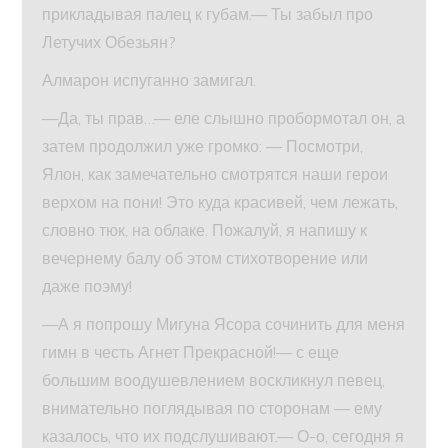
прикладывая палец к губам.— Ты забыл про
Летучих Обезьян?
Алмарон испуганно замигал.
—Да, ты прав…— еле слышно пробормотал он, а
затем продолжил уже громко: — Посмотри,
Ялон, как замечательно смотрятся наши герои
верхом на пони! Это куда красивей, чем лежать,
словно тюк, на облаке. Пожалуй, я напишу к
вечернему балу об этом стихотворение или
даже поэму!
—А я попрошу Мигуна Ясора сочинить для меня
гимн в честь Агнет Прекрасной!— с еще
большим воодушевлением воскликнул певец,
внимательно поглядывая по сторонам — ему
казалось, что их подслушивают.— О-о, сегодня я