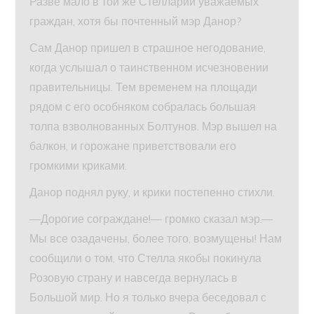
Разве мало в той же Стелларии уважаемых
граждан, хотя бы почтенный мэр Данор?
Сам Данор пришел в страшное негодование,
когда услышал о таинственном исчезновении
правительницы. Тем временем на площади
рядом с его особняком собралась большая
толпа взволнованных Болтунов. Мэр вышел на
балкон, и горожане приветствовали его
громкими криками.
Данор поднял руку, и крики постепенно стихли.
—Дорогие сограждане!— громко сказал мэр.—
Мы все озадачены, более того, возмущены! Нам
сообщили о том, что Стелла якобы покинула
Розовую страну и навсегда вернулась в
Большой мир. Но я только вчера беседовал с