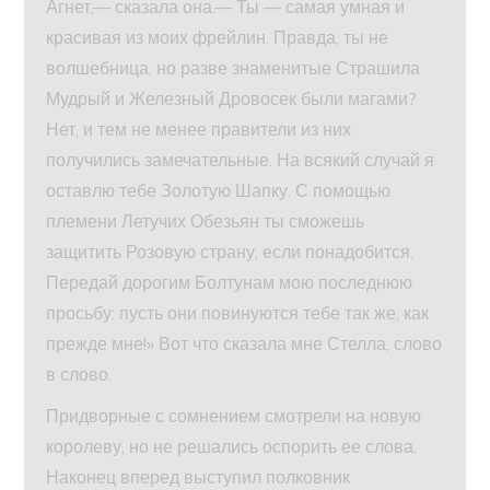
Агнет,— сказала она.— Ты — самая умная и
красивая из моих фрейлин. Правда, ты не
волшебница, но разве знаменитые Страшила
Мудрый и Железный Дровосек были магами?
Нет, и тем не менее правители из них
получились замечательные. На всякий случай я
оставлю тебе Золотую Шапку. С помощью
племени Летучих Обезьян ты сможешь
защитить Розовую страну, если понадобится.
Передай дорогим Болтунам мою последнюю
просьбу: пусть они повинуются тебе так же, как
прежде мне!» Вот что сказала мне Стелла, слово
в слово.
Придворные с сомнением смотрели на новую
королеву, но не решались оспорить ее слова.
Наконец вперед выступил полковник