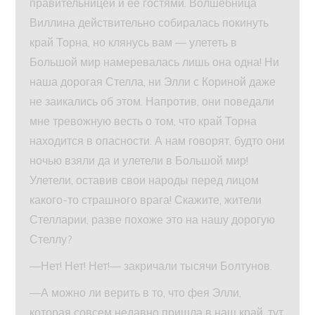
правительницей и ее гостями. Волшебница
Виллина действительно собиралась покинуть
край Торна, но клянусь вам — улететь в
Большой мир намеревалась лишь она одна! Ни
наша дорогая Стелла, ни Элли с Кориной даже
не заикались об этом. Напротив, они поведали
мне тревожную весть о том, что край Торна
находится в опасности. А нам говорят, будто они
ночью взяли да и улетели в Большой мир!
Улетели, оставив свои народы перед лицом
какого-то страшного врага! Скажите, жители
Стелларии, разве похоже это на нашу дорогую
Стеллу?
—Нет! Нет! Нет!— закричали тысячи Болтунов.
—А можно ли верить в то, что фея Элли,
которая совсем недавно пришла в наш край, тут