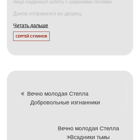
лицо надвинул шляпу с широкими полями.
Данор отправился во дворец.
Читать дальше
СЕРГЕЙ СУХИНОВ
Навигация
Вечно молодая Стелла
Добровольные изгнанники
по
записям
Вечно молодая Стелла
Всадники тьмы