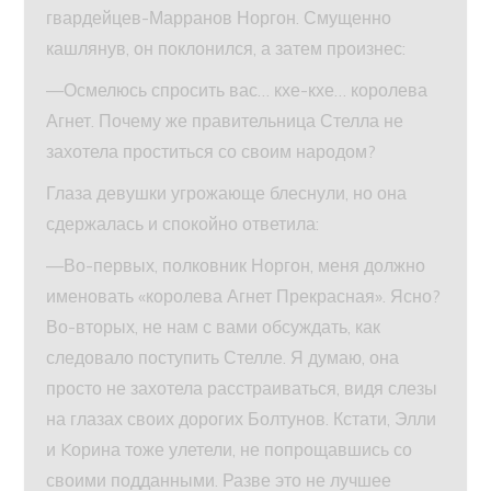
гвардейцев-Марранов Норгон. Смущенно
кашлянув, он поклонился, а затем произнес:
—Осмелюсь спросить вас… кхе-кхе… королева
Агнет. Почему же правительница Стелла не
захотела проститься со своим народом?
Глаза девушки угрожающе блеснули, но она
сдержалась и спокойно ответила:
—Во-первых, полковник Норгон, меня должно
именовать «королева Агнет Прекрасная». Ясно?
Во-вторых, не нам с вами обсуждать, как
следовало поступить Стелле. Я думаю, она
просто не захотела расстраиваться, видя слезы
на глазах своих дорогих Болтунов. Кстати, Элли
и Kорина тоже улетели, не попрощавшись со
своими подданными. Разве это не лучшее