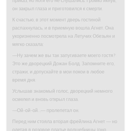
приказ, но ноги его не слушались. Громко икнув,
он закрыл глаза и приготовился к смерти.
К счастью, в этот момент дверь гостиной
распахнулась, и в приемную вошла Агнет. Она
укоризненно посмотрела на Летучих Обезьян и
мягко сказала:
—Ну зачем же вы так запугиваете моего гостя?
Это же дворецкий Дожан Болд. Запомните его,
стражи, и допускайте в мои покои в любое
время дня.
Услышав знакомый голос, дворецкий немного
осмелел и вновь открыл глаза.
—Ой-ой-ой…— пролепетал он.
Перед ним стояла вторая фрейлина Агнет — но
одетая в розовое платье волшебницы (оно