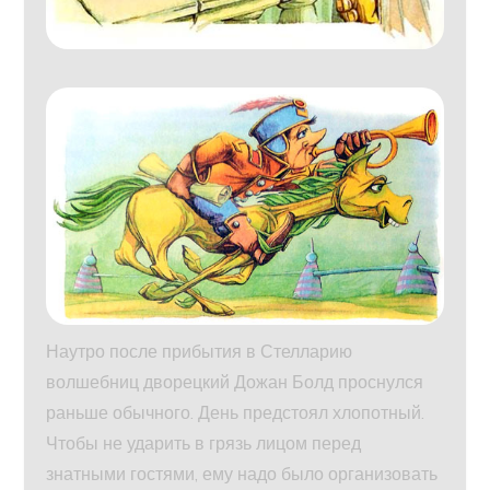
Наутро после прибытия в Стелларию
волшебниц дворецкий Дожан Болд проснулся
раньше обычного. День предстоял хлопотный.
Чтобы не ударить в грязь лицом перед
знатными гостями, ему надо было организовать