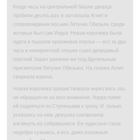
Когда часы на центральной башне дворца
пробили десять раз, в зал вошла Агнет в
сопровождении восьми Летучих Обезьян, среди
которых был сам Уорра. Новая королева была
одета в пышное оранжевое платье — его за два
часа в невероятной спешке сшил дворцовый
портной Зорал (конечно же под бдительным
присмотром Летучих Обезьян). На голове Агнет
сверкала корона.
Новая королева прошествовала через весь зал,
не обращая ни на кого внимания. Уорра помог
ей подняться по Ступенькам к трону. И, только
усевшись на нем, девушка соизволила
взглянуть на собравшихся. Ее чудесные глаза
недобро сузились, и все, даже отважные