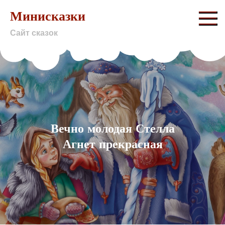
Skip
Минисказки
to
Сайт сказок
content
Вечно молодая Стелла
Агнет прекрасная