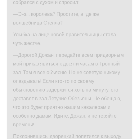
собрался с духом и спросил:
—Э-э… королева? Простите, а где же
волшебница Стелла?
Улыбка на лице новой правительницы стала
чуть жестче.
—Дорогой Дожан, передайте всем придворным
мой приказ явиться к десяти часам в Тронный
зал. Там я все объясню. Но не советую никому
опаздывать! Если кто-то по своему
обыкновению задержится хоть на минуту, его
доставят в зал Летучие Обезьяны. Не обещаю,
что это будет приятно нашим кавалерам и
особенно дамам. Идите, Дожан, и не теряйте
времени!
Поклонившись, дворецкий попятился к выходу.