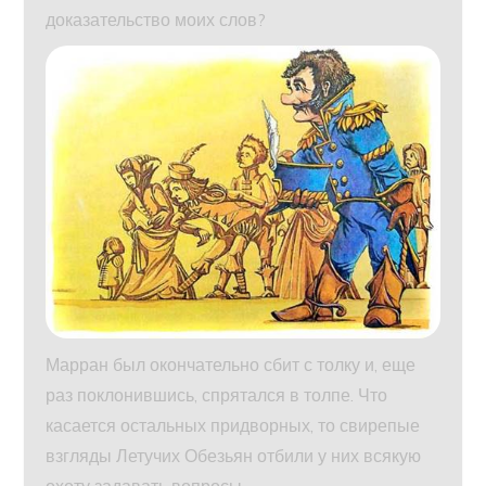
доказательство моих слов?
Марран был окончательно сбит с толку и, еще
раз поклонившись, спрятался в толпе. Что
касается остальных придворных, то свирепые
взгляды Летучих Обезьян отбили у них всякую