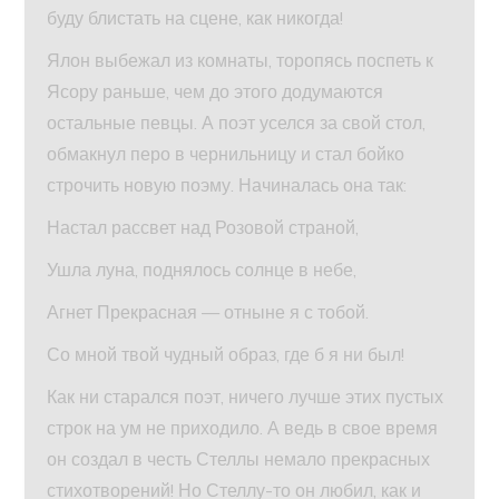
буду блистать на сцене, как никогда!
Ялон выбежал из комнаты, торопясь поспеть к
Ясору раньше, чем до этого додумаются
остальные певцы. А поэт уселся за свой стол,
обмакнул перо в чернильницу и стал бойко
строчить новую поэму. Начиналась она так:
Настал рассвет над Розовой страной,
Ушла луна, поднялось солнце в небе,
Агнет Прекрасная — отныне я с тобой.
Со мной твой чудный образ, где б я ни был!
Как ни старался поэт, ничего лучше этих пустых
строк на ум не приходило. А ведь в свое время
он создал в честь Стеллы немало прекрасных
стихотворений! Но Стеллу-то он любил, как и