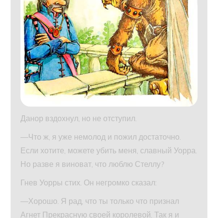
Данор вздохнул, но не отступил.
—Что ж, я уже немолод и пожил достаточно.
Если хотите, можете убить меня, славный Уорра.
Но разве я виноват, что люблю Стеллу?
Гнев Уорры стих. Он негромко сказал:
—Хорошо. Я рад, что ты только что признал
Агнет Прекрасную своей королевой. Так я и