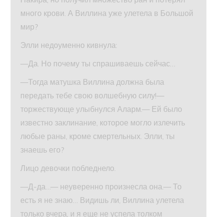
много крови. А Виллина уже улетела в Большой
мир?
Элли недоуменно кивнула:
—Да. Но почему ты спрашиваешь сейчас…
—Тогда матушка Виллина должна была
передать тебе свою волшебную силу!—
торжествующе улыбнулся Аларм.— Ей было
известно заклинание, которое могло излечить
любые раны, кроме смертельных. Элли, ты
знаешь его?
Лицо девочки побледнело.
—Д-да…— неуверенно произнесла она.— То
есть я не знаю… Видишь ли, Виллина улетела
только вчера, и я еще не успела толком