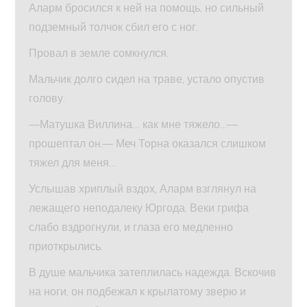
Аларм бросился к ней на помощь, но сильный
подземный толчок сбил его с ног.
Провал в земле сомкнулся.
Мальчик долго сидел на траве, устало опустив
голову.
—Матушка Виллина… как мне тяжело…—
прошептал он.— Меч Торна оказался слишком
тяжел для меня…
Услышав хриплый вздох, Аларм взглянул на
лежащего неподалеку Юргода. Веки грифа
слабо вздрогнули, и глаза его медленно
приоткрылись.
В душе мальчика затеплилась надежда. Вскочив
на ноги, он подбежал к крылатому зверю и