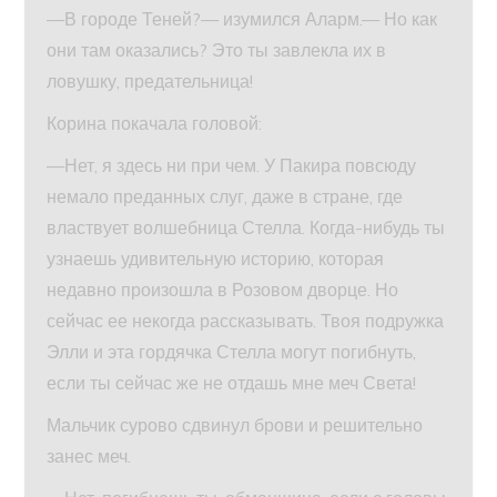
—В городе Теней?— изумился Аларм.— Но как
они там оказались? Это ты завлекла их в
ловушку, предательница!
Корина покачала головой:
—Нет, я здесь ни при чем. У Пакира повсюду
немало преданных слуг, даже в стране, где
властвует волшебница Стелла. Когда-нибудь ты
узнаешь удивительную историю, которая
недавно произошла в Розовом дворце. Но
сейчас ее некогда рассказывать. Твоя подружка
Элли и эта гордячка Стелла могут погибнуть,
если ты сейчас же не отдашь мне меч Света!
Мальчик сурово сдвинул брови и решительно
занес меч.