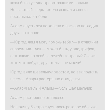
кожа была усеяна кровоточащими ранами.
Несчастный зверь тяжело дышал и слегка
постанывал от боли.
Аларм опустился на колени и ласково погладил
друга по голове.
—Юргод, чем я могу помочь тебе?— в отчаянии
спросил мальчик.— Может быть, у вас, грифов,
есть какие-то особые лечебные травы? Скажи
хоть что-нибудь, друг, только не молчи!
Юргод вяло шевельнул хвостом, но век поднять
не смог. Аларм растерянно огляделся.
—Аларм! Милый Аларм!— услышал мальчик.
Аларм растерянно огляделся.
На поляну быстро спускалось розовое облачко.