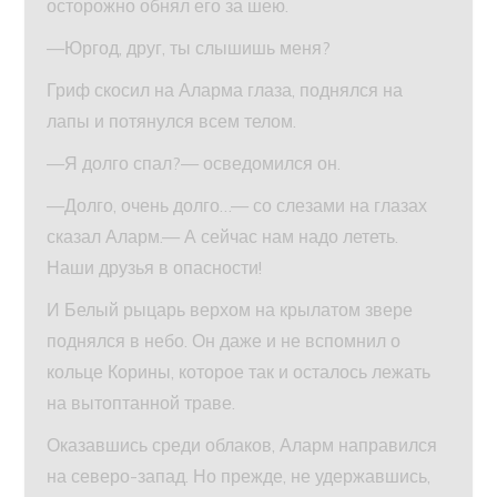
осторожно обнял его за шею.
—Юргод, друг, ты слышишь меня?
Гриф скосил на Аларма глаза, поднялся на
лапы и потянулся всем телом.
—Я долго спал?— осведомился он.
—Долго, очень долго…— со слезами на глазах
сказал Аларм.— А сейчас нам надо лететь.
Наши друзья в опасности!
И Белый рыцарь верхом на крылатом звере
поднялся в небо. Он даже и не вспомнил о
кольце Корины, которое так и осталось лежать
на вытоптанной траве.
Оказавшись среди облаков, Аларм направился
на северо-запад. Но прежде, не удержавшись,