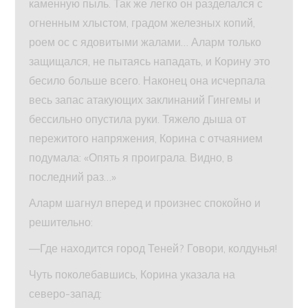
каменную пыль. Так же легко он разделался с
огненным хлыстом, градом железных копий,
роем ос с ядовитыми жалами… Аларм только
защищался, не пытаясь нападать, и Корину это
бесило больше всего. Наконец она исчерпала
весь запас атакующих заклинаний Гингемы и
бессильно опустила руки. Тяжело дыша от
пережитого напряжения, Корина с отчаянием
подумала: «Опять я проиграла. Видно, в
последний раз…»
Аларм шагнул вперед и произнес спокойно и
решительно:
—Где находится город Теней? Говори, колдунья!
Чуть поколебавшись, Корина указала на
северо-запад: