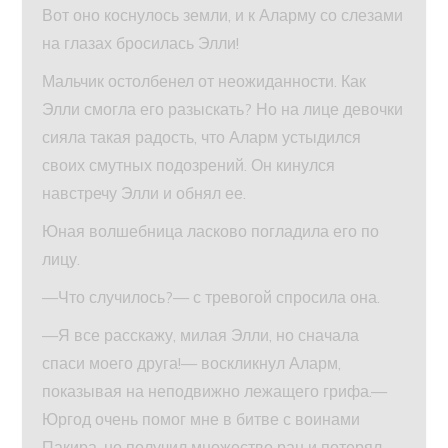
Вот оно коснулось земли, и к Аларму со слезами
на глазах бросилась Элли!
Мальчик остолбенел от неожиданности. Как
Элли смогла его разыскать? Но на лице девочки
сияла такая радость, что Аларм устыдился
своих смутных подозрений. Он кинулся
навстречу Элли и обнял ее.
Юная волшебница ласково погладила его по
лицу.
—Что случилось?— с тревогой спросила она.
—Я все расскажу, милая Элли, но сначала
спаси моего друга!— воскликнул Аларм,
показывая на неподвижно лежащего грифа.—
Юргод очень помог мне в битве с воинами
Пакира, но получил множество ран и потерял