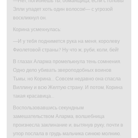
—Нет, погибнешь ты, обманщица, если с головы
Элли упадет хоть один волосок!— с угрозой
воскликнул он.
Корина усмехнулась:
—И у тебя поднимется рука на меня, королеву
Фиолетовой страны? Ну что ж, руби, коли, бей!
В глазах Аларма промелькнула тень сомнения.
Одно дело убивать звероподобных воинов
Тьмы, но Корина… Совсем недавно она спасла
Виллину и всю Желтую страну. И потом, Корина
такая красавица…
Воспользовавшись секундным
замешательством Аларма, волшебница
произнесла заклинание и, вытянув руку, почти в
упор послала в грудь мальчика синюю молнию.