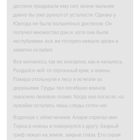
доспехи придавали ему сил, иначе мальчик
давно бы уже рухнул от усталости. Однако у
Юргода не было волшебных доспехов. Он
получил множество ран и, хотя они были
неглубокими, все же потерял немало крови и
заметно ослабел.
Все кончилось так же внезапно, как и началось.
Раздался чей-то гортанный крик, и воины
Пакира отхлынули к лесу и исчезли за
деревьями. Груды тел погибших воинов
охватило лиловое пламя. Когда оно погасло, на
лужайке остались лишь следы сотен ног.
Вздохнув с облегчением, Аларм спрятал меч
Торна в ножны и повернулся к другу. Бедный
гриф лежал на земле, закрыв глаза. Его серая