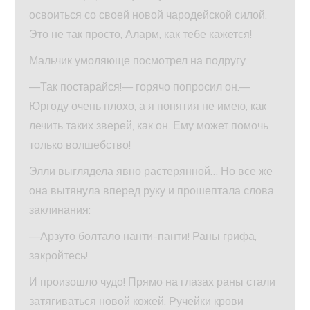
освоиться со своей новой чародейской силой.
Это не так просто, Аларм, как тебе кажется!
Мальчик умоляюще посмотрел на подругу.
—Так постарайся!— горячо попросил он.—
Юргоду очень плохо, а я понятия не имею, как
лечить таких зверей, как он. Ему может помочь
только волшебство!
Элли выглядела явно растерянной… Но все же
она вытянула вперед руку и прошептала слова
заклинания:
—Арзуто болтало нанти-панти! Раны грифа,
закройтесь!
И произошло чудо! Прямо на глазах раны стали
затягиваться новой кожей. Ручейки крови