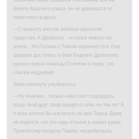
берегу Красного озера, он не удержался от
горестного вздоха:
—Страшилу унесло злобное крылатое
существо. А Дровосек… остался лежать на
земле… Но Полкан с Томом охраняют его. Ему
здорово досталось в бою! Бедняге Дровосеку
срочно нужна помощь! Полетим к озеру, это
совсем недалеко!
Элли натянуто улыбнулась:
—Ну конечно… только нам стоит подождать,
когда твой друг гриф придет в себя, не так ли? А
я пока хотела бы взглянуть на меч Торна. Даже
не верится, что это чудо отныне в наших руках.
Проклятому колдуну Пакиру несдобровать.