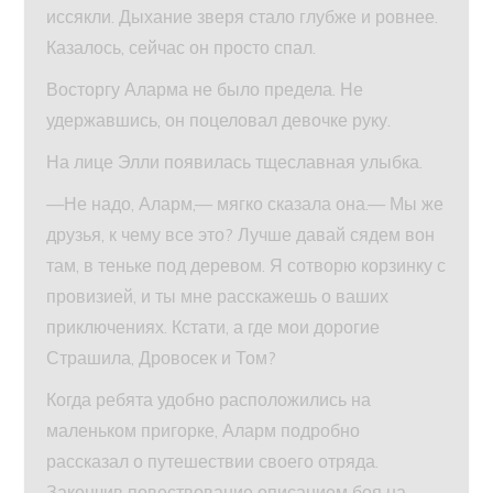
иссякли. Дыхание зверя стало глубже и ровнее.
Казалось, сейчас он просто спал.
Восторгу Аларма не было предела. Не
удержавшись, он поцеловал девочке руку.
На лице Элли появилась тщеславная улыбка.
—Не надо, Аларм,— мягко сказала она.— Мы же
друзья, к чему все это? Лучше давай сядем вон
там, в теньке под деревом. Я сотворю корзинку с
провизией, и ты мне расскажешь о ваших
приключениях. Кстати, а где мои дорогие
Страшила, Дровосек и Том?
Когда ребята удобно расположились на
маленьком пригорке, Аларм подробно
рассказал о путешествии своего отряда.
Закончив повествование описанием боя на