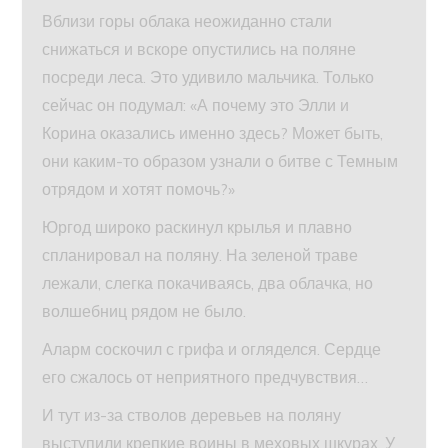
Вблизи горы облака неожиданно стали
снижаться и вскоре опустились на поляне
посреди леса. Это удивило мальчика. Только
сейчас он подумал: «А почему это Элли и
Корина оказались именно здесь? Может быть,
они каким-то образом узнали о битве с Темным
отрядом и хотят помочь?»
Юргод широко раскинул крылья и плавно
спланировал на поляну. На зеленой траве
лежали, слегка покачиваясь, два облачка, но
волшебниц рядом не было.
Аларм соскочил с грифа и огляделся. Сердце
его сжалось от неприятного предчувствия…
И тут из-за стволов деревьев на поляну
выступили крепкие воины в меховых шкурах. У