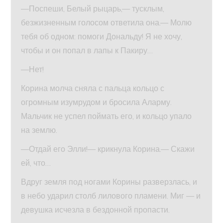
—Поспеши, Белый рыцарь,— тусклым,
безжизненным голосом ответила она.— Молю
тебя об одном: помоги Дональду! Я не хочу,
чтобы и он попал в лапы к Пакиру…
—Нет!
Корина молча сняла с пальца кольцо с
огромным изумрудом и бросила Аларму.
Мальчик не успел поймать его, и кольцо упало
на землю.
—Отдай его Элли!— крикнула Корина.— Скажи
ей, что…
Вдруг земля под ногами Корины разверзлась, и
в небо ударил столб лилового пламени. Миг — и
девушка исчезла в бездонной пропасти.