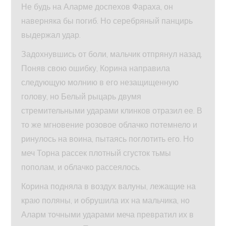
Не будь на Аларме доспехов Фараха, он
наверняка бы погиб. Но серебряный панцирь
выдержал удар.
Задохнувшись от боли, мальчик отпрянул назад.
Поняв свою ошибку, Корина направила
следующую молнию в его незащищенную
голову, но Белый рыцарь двумя
стремительными ударами клинков отразил ее. В
то же мгновение розовое облачко потемнело и
ринулось на воина, пытаясь поглотить его. Но
меч Торна рассек плотный сгусток тьмы
пополам, и облачко рассеялось.
Корина подняла в воздух валуны, лежащие на
краю поляны, и обрушила их на мальчика, но
Аларм точными ударами меча превратил их в