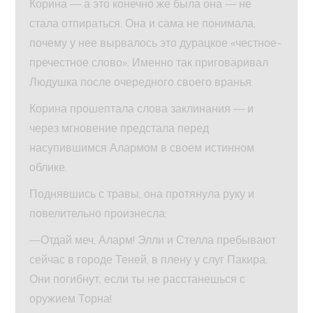
Корина — а это конечно же была она — не
стала отпираться. Она и сама не понимала,
почему у нее вырвалось это дурацкое «честное-
пречестное слово». Именно так приговаривал
Людушка после очередного своего вранья.
Корина прошептала слова заклинания — и
через мгновение предстала перед
насупившимся Алармом в своем истинном
облике.
Поднявшись с травы, она протянула руку и
повелительно произнесла:
—Отдай меч, Аларм! Элли и Стелла пребывают
сейчас в городе Теней, в плену у слуг Пакира.
Они погибнут, если ты не расстанешься с
оружием Торна!