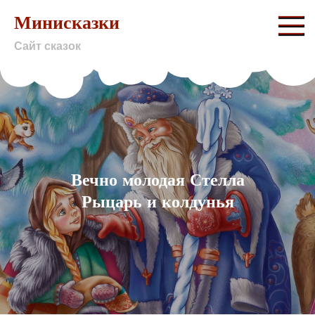
Skip
Минисказки
to
Сайт сказок
content
Вечно молодая Стелла
Рыцарь и колдунья