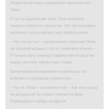
Аларм вынул меч и доверчиво протянул его
Элли.
И тут на единый миг лицо Элли исказила
гримаса злобного торжества. Это так поразило
мальчика, что он крепко сжал рукоять меча.
—Ну что же ты?— нетерпеливо спросила Элли,
не отрывая жадных глаз от сияющего клинка.—
Я только одну секунду подержу меч и сразу же
верну, честное-пречестное слово!
Брови мальчика изумленно поднялись. Он
вскочил и угрожающе поднял меч.
—Ты не Элли!— воскликнул он.— Как же я сразу
не догадался! Ты только похожа на фею
Изумрудного города, колдунья!