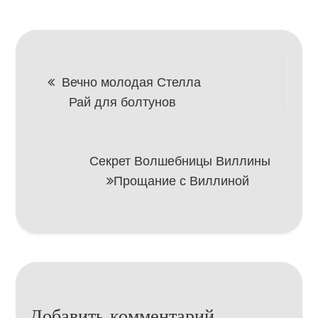
Навигация
Вечно молодая Стелла
Рай для болтунов
по
записям
Секрет Волшебницы Виллины
Прощание с Виллиной
Добавить комментарий