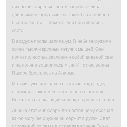
них были свирепые, почти звериные лица, с
длинными изогнутыми клыками. Глаза воинов
были закрыты — похоже, они побаивались
света.
В воздухе послышался шум. В небе закружили
сотни, тысячи крупных летучих мышей. Они
почти полностью заслонили собой дневной свет,
и на поляне воцарилась мгла. И тотчас воины
Пакира бросились на Аларма.
Мальчик уже прощался с жизнью, когда вдруг
вспомнил, какой меч лежит у него в ножнах.
Выхватив сверкающий клинок, он ринулся в бой.
Лишь в этот миг Аларм по-настоящему осознал,
какое могучее оружие он держит в руках. Свет,
исходящий от лезвия, ослеплял воинов Тьмы.