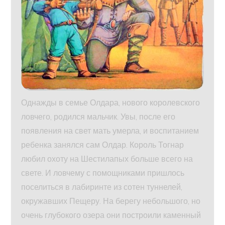
Однажды в семье Олдара, нового королевского
ловчего, родился мальчик. Увы, после его
появления на свет мать умерла, и воспитанием
ребенка занялся сам Олдар. Король Тогнар
любил охоту на Шестилапых больше всего на
свете. И ловчему с помощниками пришлось
поселиться в лабиринте из сотен туннелей,
окружавших Пещеру. На берегу небольшого, но
очень глубокого озера они построили каменный