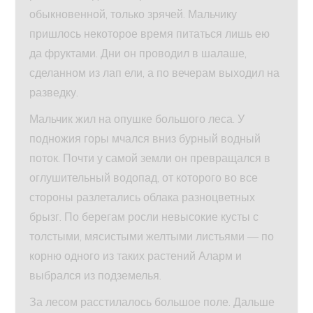
обыкновенной, только зрячей. Мальчику
пришлось некоторое время питать­ся лишь ею
да фруктами. Дни он проводил в шалаше,
сделанном из лап ели, а по вечерам выходил на
разведку.
Мальчик жил на опушке большого леса. У
подножия горы мчался вниз бурный водный
поток. Почти у самой земли он превращался в
оглушительный водопад, от которого во все
стороны разлетались облака разноцветных
брызг. По берегам росли невысокие кусты с
толстыми, мясистыми желтыми ли­стьями — по
корню одного из таких растений Аларм и
выбрался из подземелья.
За лесом расстилалось большое поле. Дальше