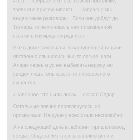
«Тсс! — прервал его Гесс, ловчий помоложе,
тревожно прислушиваясь.— Напрасно мы
ведем такие разговоры… Если они дойдут до
Тогнара, то не миновать нам пожизненной
ссылки в изумрудном руднике».
Все в доме замолчали. В наступившей тишине
явственно слышались чьи-то легкие шаги.
Аларм первым успел выбежать наружу, но
увидел лишь тень какого-то низкорослого
существа.
«Наверное, это была лиса»,— сказал Олдар.
Остальные ловчие переглянулись, но
промолчали. На душе у всех стало неспокойно.
А на следующий день в лабиринт пришел взвод
солдат. Олдара без слов заковали в цепи и