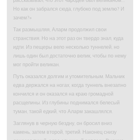
рассказывал, что этот чародей был великаном…
Но как он забрался сюда, глубоко под землю? И
зачем?»
Так размышляя, Аларм продолжил свои
странствия. Но на этот раз он твердо знал, куда
идти. Из пещеры вело несколько туннелей, но
лишь один был достаточно велик, чтобы по нему
мог пройти великан.
Путь оказался долгим и утомительным. Мальчик
едва держался на ногах, когда туннель внезапно
кончился и он оказался на краю громадной
расщелины. Из глубины поднимался белесый
туман, такой едкий, что Аларм закашлялся.
Заглянув в черную бездну, он бросил вниз
камень, затем второй, третий. Наконец снизу