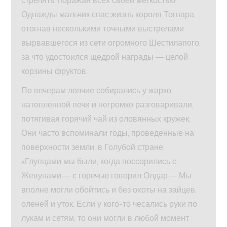
стрелять, поражая всех своей меткостью.
Однажды мальчик спас жизнь короля Тогнара,
отогнав несколькими точными выстрелами
вырвавшегося из сети огромного Шестилапого,
за что удостоился щедрой награды — целой
корзины фруктов.
По вечерам ловчие собирались у жарко
натопленной печи и негромко разговаривали,
потягивая горячий чай из оловянных кружек.
Они часто вспоминали годы, проведенные на
поверхности земли, в Голубой стране.
«Глупцами мы были, когда поссорились с
Жевунами,— с горечью говорил Олдар.— Мы
вполне могли обойтись и без охоты на зайцев,
оленей и уток. Если у кого-то чесались руки по
лукам и сетям, то они могли в любой момент