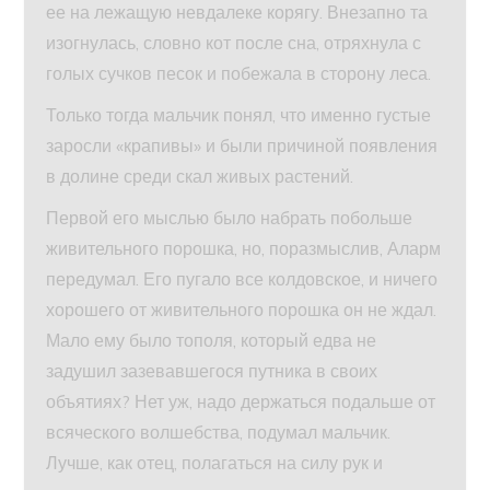
ее на лежащую невдалеке ко­рягу. Внезапно та
изогнулась, словно кот после сна, отряхнула с
голых сучков песок и побежала в сторону леса.
Только тогда мальчик понял, что именно густые
заросли «крапивы» и были причиной появления
в долине среди скал живых растений.
Первой его мыслью было набрать побольше
живительного порошка, но, поразмыслив, Аларм
передумал. Его пугало все колдовское, и ничего
хорошего от живительного порошка он не ждал.
Мало ему было тополя, который едва не
задушил зазевавшегося путника в своих
объятиях? Нет уж, надо держаться подальше от
всяческого волшебства, подумал мальчик.
Лучше, как отец, полагаться на силу рук и