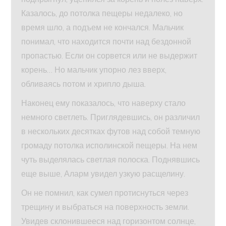
Казалось, до потолка пещеры недалеко, но
время шло, а подъем не кончался. Мальчик
понимал, что находится почти над бездонной
пропастью. Если он сорвется или не выдержит
корень… Но мальчик упорно лез вверх,
обливаясь потом и хрипло дыша.
Наконец ему показалось, что наверху стало
немного светлеть. Приглядевшись, он различил
в нескольких десятках футов над собой темную
громаду потолка исполинской пещеры. На нем
чуть выделялась светлая полоска. Поднявшись
еще выше, Аларм увидел узкую расщелину.
Он не помнил, как сумел протиснуться через
трещину и выбраться на поверхность земли.
Увидев склонившееся над горизонтом солнце,