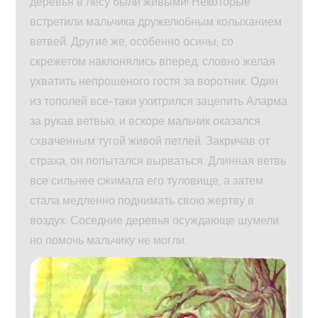
деревья в лесу были живыми! Неко­торые
встретили мальчика дружелюбным колыханием
ветвей. Другие же, особенно осины, со
скрежетом наклонялись вперед, словно желая
ухватить непрошеного гостя за воротник. Один
из тополей все-таки ухитрился зацепить Аларма
за рукав ветвью, и вскоре мальчик оказался
схваченным тугой живой петлей. Закричав от
страха, он попытался вырваться. Длинная ветвь
все сильнее сжимала его туловище, а затем
стала медленно подни­мать свою жертву в
воздух. Соседние деревья осуждающе шумели,
но помочь мальчику не могли.