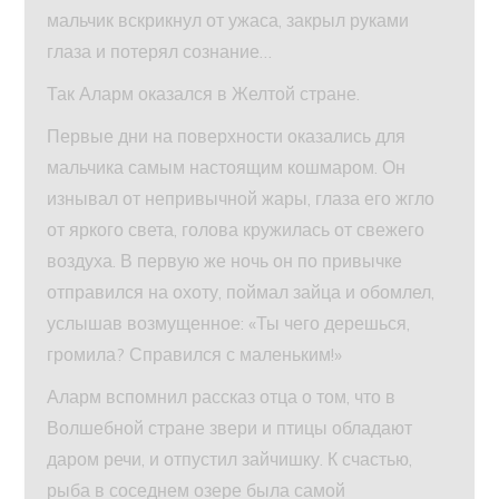
мальчик вскрикнул от ужаса, закрыл руками
глаза и потерял сознание…
Так Аларм оказался в Желтой стране.
Первые дни на поверхности оказались для
мальчика самым настоящим кошмаром. Он
изнывал от непривычной жары, глаза его жгло
от яркого света, голова кружилась от свежего
воздуха. В первую же ночь он по привычке
отправился на охоту, поймал зайца и обомлел,
услышав возмущенное: «Ты чего дерешься,
громила? Справился с маленьким!»
Аларм вспомнил рассказ отца о том, что в
Волшебной стране звери и птицы обладают
даром речи, и отпустил зайчишку. К счастью,
рыба в соседнем озере была самой