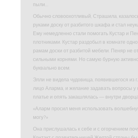
пыли…
Обычно словоохотливый, Страшила, казалось
руками доску от разбитого шкафа и стал неу
Ему немедленно стали помогать Кустар и Пе
плотниками. Кустар раздобыл в комнате одног
рамам доски от разбитой мебели. Пеняр не от
сильными корнями. Но самую бурную активно
буквально всем.
Элли не видела чудовища, появившегося из г
лицо Аларма, и желание задавать вопросы у 
платье и опять закашлялась — внутри дворц
«Аларм просил меня использовать волшебную
могу?»
Она прислушалась к себе и с огорчением почу
Контакт с правительницей Желтой страны бы