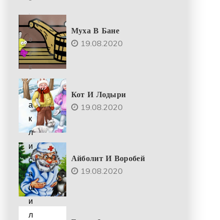
.
2
Муха В Бане
0
19.08.2020
2
5
К
Кот И Лодыри
а
19.08.2020
к
л
и
Айболит И Воробей
с
19.08.2020
а
ш
и
л