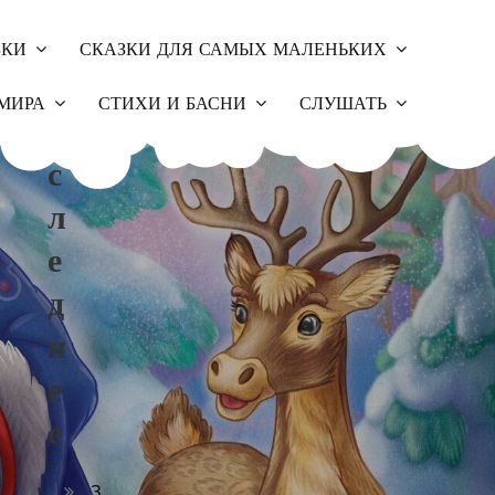
ЗКИ
СКАЗКИ ДЛЯ САМЫХ МАЛЕНЬКИХ
П
МИРА
СТИХИ И БАСНИ
СЛУШАТЬ
О
С
Л
Е
Д
Н
ы
Е
Е
З