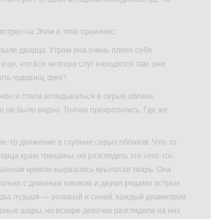
отрел на Элли и тихо произнес:
рыле дворца. Утром она очень плохо себя
еще, что все четверо слуг находятся там, они
ить чудовищ, фея?
кон и стала вглядываться в серые облака,
 не было видно. Толчки прекратились. Где же
ое-то движение в глубине серых облаков. Что-то
рца краю трещины, но разглядеть это «что-то»
ртанным криком вырвалась крылатая тварь. Она
только с длинным клювом и двумя рядами острых
два пузыря — розовый и синий, каждый диаметром
ушные шары, но вскоре девочка разглядела на них