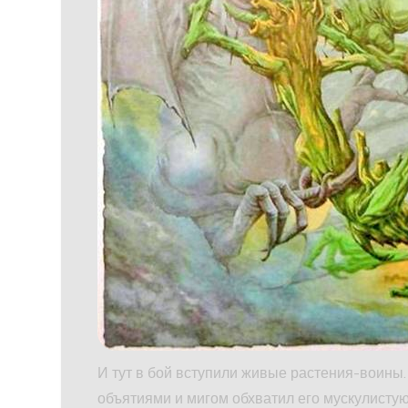
И тут в бой вступили живые растения-воины.
объятиями и мигом обхватил его мускулисту