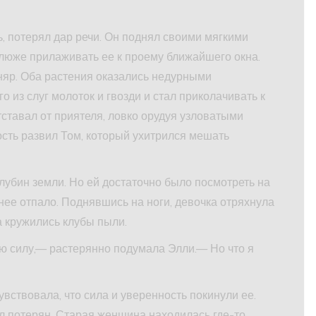
, потерял дар речи. Он поднял своими мягкими
клюже прилаживать ее к проему ближайшего окна.
няр. Оба растения оказались недурными
о из слуг молоток и гвозди и стал приколачивать к
ставал от при­ятеля, ловко орудуя узловатыми
сть развил Том, который ухитрился мешать
лубин земли. Но ей достаточно было посмотреть на
нее отпало. Поднявшись на ноги, девочка отряхнула
а кружились клубы пыли.
 силу,— ра­стерянно подумала Элли.— Но что я
вствовала, что сила и уверенность покинули ее.
л потерян. Старая женщина находилась где-то