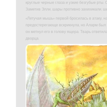
круглые черные глаза и узкие безгубые рты.
Заметив Элли, шары противно захихикали, ши
«Летучая мышь» первой бросилась в атаку, н
предостерегающе вскрикнула, но Аларм был н
он метнул его в голову ящера. Тварь ответи
дворца.