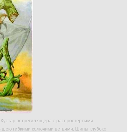
 Кустар встретил ящера с распростертыми
ю шею гибкими колючими ветвями. Шипы глубоко