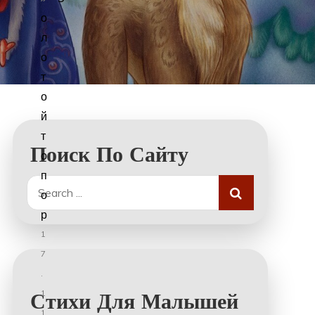
о
л
о
т
о
й
т
Поиск По Сайту
о
п
Search
о
for:
р
1
7
.
1
Стихи Для Малышей
1