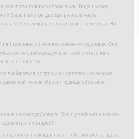
ов засыпало толстым слоем пыли. Вода из озер
ний было и внутри дворца: рухнула часть
лись, мебель лежала побитая и искореженная. Но
айшей трещины показалось какое-то чудовище. Оно
убастой головой и радужным гребнем на спине.
розы и ненависти.
же выбираться из трещины, цепляясь за ее края
подземный толчок сбросил чудище обратно в
иначе нам несдобровать. Элли, у тебя нет никакого
сдержать этих тварей?
ла девочка и инкашлялась.— Ох, сколько же здесь