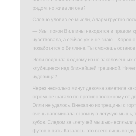
рядом, но жива ли она?
Словно уловив ее мысли, Аларм грустно посм
— Увы, покои Виллины находятся в правом к
чувствовала, а сейчас уж и не знаю… Хорошо 
позаботятся о Виллине. Ты сможешь останов
Элли подошла к одному из не заколоченных о
клубящиеся над ближайшей трещиной. Ничего
чудовища?
Через несколько минут девочка заметила как
огромное шагало по противоположному от дво
Элли не удалось. Внезапно из трещины с го
очень напоминала огромную летучую мышь, 
зубов. Следом за «летучей мышью» всплыли 
футов в пять. Казалось, это всего лишь возд