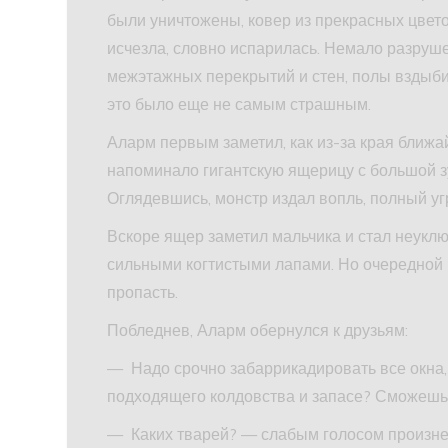
были уничтожены, ковер из прекрасных цвет
исчезла, словно испарилась. Немало разруше
межэтажных перекрытий и стен, полы вздыби
это было еще не самым страшным.
Аларм первым заметил, как из-за края ближ
напоминало гигантскую ящерицу с большой з
Оглядевшись, монстр издал вопль, полный уг
Вскоре ящер заметил мальчика и стал неуклю
сильными когтистыми лапами. Но очередной 
пропасть.
Побледнев, Аларм обернулся к друзьям:
— Надо срочно забаррикадировать все окна, 
подходящего колдовства и запасе? Сможешь 
— Каких тварей? — слабым голосом произнес