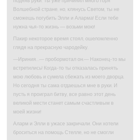
подняв руки. Ты уже причинил много горя
Волшебной стране, но, клянусь Светом, ты не
сможешь погубить Элли и Аларма! Если тебе
нужна чья-то жизнь — возьми мою!
Пакир некоторое время стоял, ошеломленно
глядя на прекрасную чародейку.
—Ириния…— пробормотал он.— Наконец-то мы
встретились! Когда-то ты отказалась принять
мою любовь и сумела сбежать из моего дворца.
Но сегодня ты сама отдаешься мне в руки. И
пусть я проиграл битву, все равно этот день
великой мести станет самым счастливым в
моей жизни!
Аларм и Элли в ужасе закричали. Они хотели
броситься на помощь Стелле, но не смогли