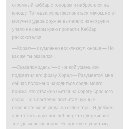
огромный каббар с топором и набросился на
юношу. Тот едва успел заслониться мечом, но от
могучего удара оружие вылетело из его рук и
упало на самом краю пропасти. Каббар
расхохотался.
—Хорал!— изумленно воскликнул юноша.— Но
как же ты оказался…
—Оказался здесь?— с кривой усмешкой
подхватил его фразу Хорал.— Разумеется, мне
сейчас положено находиться среди моего
войска, что отважно бьется на берегу Красного
озера. Но Властелин посчитал нужным
перенести меня сюда, на склон горы. Я должен
уничтожить двух волшебниц, что сдерживают
звездных легионеров. Но прежде я уничтожу