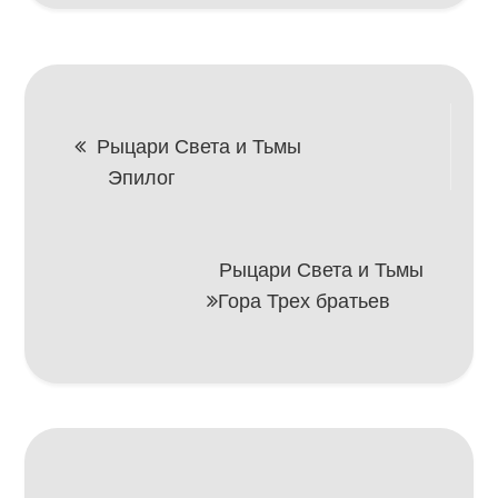
Навигация
Рыцари Света и Тьмы
Эпилог
по
записям
Рыцари Света и Тьмы
Гора Трех братьев