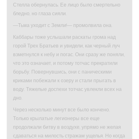
Стелла обернулась. Ее лицо было смертельно
бледно, но глаза сияли.
—Тьма уходит с Земли!— промолвила она.
Каббары тоже услышали раскаты грома над
горой Трех Братьев и увидели, как черный луч
взметнулся к небу и погас. Они сразу же поняли,
что это означает, и потому тотчас прекратили
борьбу. Повернувшись, они с паническими
криками побежали к озеру и стали прыгать в
воду. Тяжелые доспехи тотчас увлекли всех на
дно.
Через несколько минут все было кончено.
Только крылатые легионеры все еще
продолжали битву в воздухе, упрямо не желая
сдаваться на милость стражам ущелья. Но когда