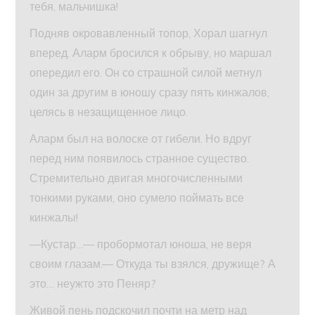
тебя, мальчишка!
Подняв окровавленный топор, Хорал шагнул
вперед. Аларм бросился к обрыву, но маршал
опередил его. Он со страшной силой метнул
один за другим в юношу сразу пять кинжалов,
целясь в незащищенное лицо.
Аларм был на волоске от гибели. Но вдруг
перед ним появилось странное существо.
Стремительно двигая многочисленными
тонкими руками, оно сумело поймать все
кинжалы!
—Кустар…— пробормотал юноша, не веря
своим глазам.— Откуда ты взялся, дружище? А
это… неужто это Пеняр?
Живой пень подскочил почти на метр над