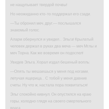
не нащупывает твердой почвы!
Но неожиданно кто-то поддержал его сзади.
—Ты обронил меч, друг,— послышался
знакомый голос.
Аларм обернулся и увидел… Эльга! Крылатый
человек держал в руках два меча — меч Мглы и
меч Торна. Как же вовремя он подоспел!
Увидев Эльга, Хорал издал бешеный вопль:
—Опять ты мешаешься у меня под ногами,
летучая ящерица… С тобой у меня давние
счеты. Ну что ж, настала пора поквитаться!
Эльг спокойно кивнул. Он опустился на краю
горы, холодно глядя на своего смертельного
врага.