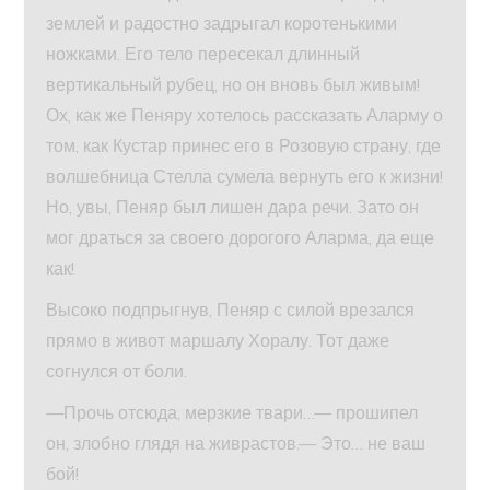
землей и радостно задрыгал коротенькими
ножками. Его тело пересекал длинный
вертикальный рубец, но он вновь был живым!
Ох, как же Пеняру хотелось рассказать Аларму о
том, как Кустар принес его в Розовую страну, где
волшебница Стелла сумела вернуть его к жизни!
Но, увы, Пеняр был лишен дара речи. Зато он
мог драться за своего дорогого Аларма, да еще
как!
Высоко подпрыгнув, Пеняр с силой врезался
прямо в живот маршалу Хоралу. Тот даже
согнулся от боли.
—Прочь отсюда, мерзкие твари…— прошипел
он, злобно глядя на живрастов.— Это… не ваш
бой!