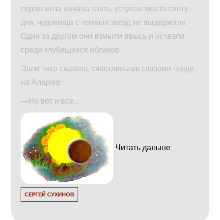
серая мгла начала таять, уступая место свету
дня, чудовища с темных звезд не выдержали.
Один за другим они взмыли ввысь и исчезли
среди клубящихся облаков.
Элли тихо сказала, счастливыми глазами глядя
на Аларма:
—Ну вот и все…
Читать дальше
СЕРГЕЙ СУХИНОВ