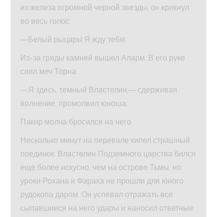
из железа огромной черной звезды, он крикнул
во весь голос:
—Белый рыцарь! Я жду тебя!
Из-за гряды камней вышел Аларм. В его руке
сиял меч Торна.
—Я здесь, темный Властелин,— сдерживая
волнение, промолвил юноша.
Пакир молча бросился на него.
Несколько минут на перевале кипел страшный
поединок. Властелин Подземного царства бился
еще более искусно, чем на острове Тьмы, но
уроки Рохана и Фараха не прошли для юного
рудокопа даром. Он успевал отражать все
сыпавшиеся на него удары и наносил ответные.