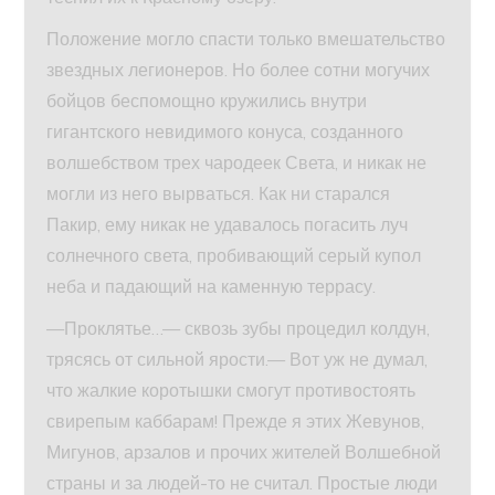
Положение могло спасти только вмешательство
звездных легионеров. Но более сотни могучих
бойцов беспомощно кружились внутри
гигантского невидимого конуса, созданного
волшебством трех чародеек Света, и никак не
могли из него вырваться. Как ни старался
Пакир, ему никак не удавалось погасить луч
солнечного света, пробивающий серый купол
неба и падающий на каменную террасу.
—Проклятье…— сквозь зубы процедил колдун,
трясясь от сильной ярости.— Вот уж не думал,
что жалкие коротышки смогут противостоять
свирепым каббарам! Прежде я этих Жевунов,
Мигунов, арзалов и прочих жителей Волшебной
страны и за людей-то не считал. Простые люди