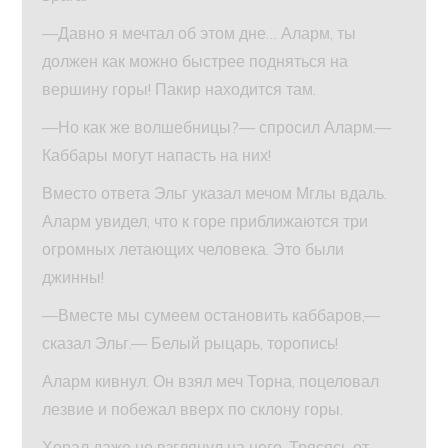
—Давно я мечтал об этом дне… Аларм, ты
должен как можно быстрее подняться на
вершину горы! Пакир находится там.
—Но как же волшебницы?— спросил Аларм.—
Каббары могут напасть на них!
Вместо ответа Эльг указал мечом Мглы вдаль.
Аларм увидел, что к горе приближаются три
огромных летающих человека. Это были
джинны!
—Вместе мы сумеем остановить каббаров,—
сказал Эльг.— Белый рыцарь, торопись!
Аларм кивнул. Он взял меч Торна, поцеловал
лезвие и побежал вверх по склону горы.
Хорал даже не взглянул на него. Трясясь от