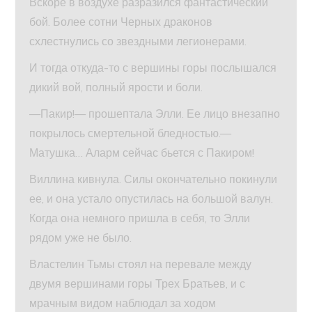
Вскоре в воздухе разразился фантастический
бой. Более сотни Черных драконов
схлестнулись со звездными легионерами.
И тогда откуда-то с вершины горы послышался
дикий вой, полный ярости и боли.
—Пакир!— прошептала Элли. Ее лицо внезапно
покрылось смертельной бледностью.—
Матушка… Аларм сейчас бьется с Пакиром!
Виллина кивнула. Силы окончательно покинули
ее, и она устало опустилась на большой валун.
Когда она немного пришла в себя, то Элли
рядом уже не было.
Властелин Тьмы стоял на перевале между
двумя вершинами горы Трех Братьев, и с
мрачным видом наблюдал за ходом