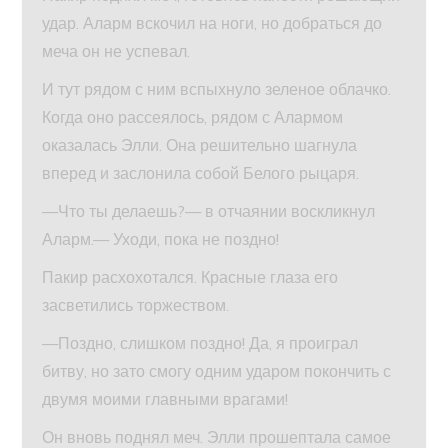
удар. Аларм вскочил на ноги, но добраться до
меча он не успевал.
И тут рядом с ним вспыхнуло зеленое облачко.
Когда оно рассеялось, рядом с Алармом
оказалась Элли. Она решительно шагнула
вперед и заслонила собой Белого рыцаря.
—Что ты делаешь?— в отчаянии воскликнул
Аларм.— Уходи, пока не поздно!
Пакир расхохотался. Красные глаза его
засветились торжеством.
—Поздно, слишком поздно! Да, я проиграл
битву, но зато смогу одним ударом покончить с
двумя моими главными врагами!
Он вновь поднял меч. Элли прошептала самое