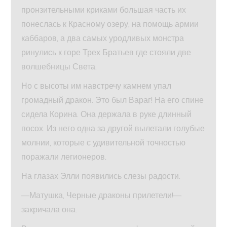
пронзительными криками большая часть их
понеслась к Красному озеру, на помощь армии
каббаров, а два самых уродливых монстра
ринулись к горе Трех Братьев где стояли две
волшебницы Света.
Но с высоты им навстречу камнем упал
громадный дракон. Это был Вараг! На его спине
сидела Корина. Она держала в руке длинный
посох. Из него одна за другой вылетали голубые
молнии, которые с удивительной точностью
поражали легионеров.
На глазах Элли появились слезы радости.
—Матушка, Черные драконы прилетели!—
закричала она.