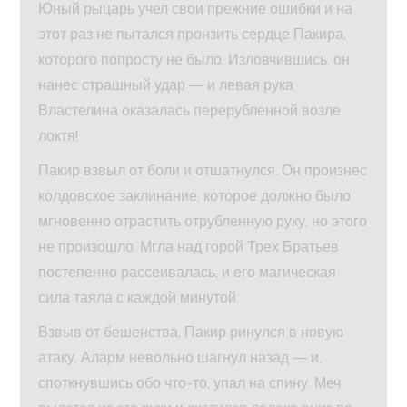
Юный рыцарь учел свои прежние ошибки и на
этот раз не пытался пронзить сердце Пакира,
которого попросту не было. Изловчившись, он
нанес страшный удар — и левая рука
Властелина оказалась перерубленной возле
локтя!
Пакир взвыл от боли и отшатнулся. Он произнес
колдовское заклинание, которое должно было
мгновенно отрастить отрубленную руку, но этого
не произошло. Мгла над горой Трех Братьев
постепенно рассеивалась, и его магическая
сила таяла с каждой минутой.
Взвыв от бешенства, Пакир ринулся в новую
атаку. Аларм невольно шагнул назад — и,
споткнувшись обо что-то, упал на спину. Меч