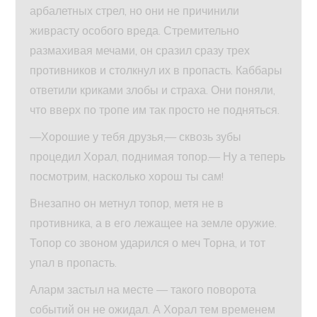
арбалетных стрел, но они не причинили
живрасту особого вреда. Стремительно
размахивая мечами, он сразил сразу трех
противников и столкнул их в пропасть. Каббары
ответили криками злобы и страха. Они поняли,
что вверх по тропе им так просто не подняться.
—Хорошие у тебя друзья,— сквозь зубы
процедил Хорал, поднимая топор.— Ну а теперь
посмотрим, насколько хорош ты сам!
Внезапно он метнул топор, метя не в
противника, а в его лежащее на земле оружие.
Топор со звоном ударился о меч Торна, и тот
упал в пропасть.
Аларм застыл на месте — такого поворота
событий он не ожидал. А Хорал тем временем