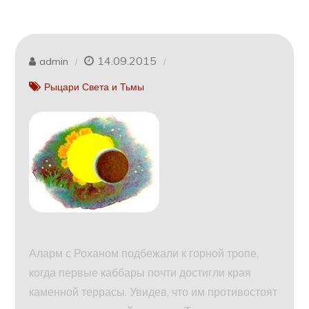
14.09.2015
admin
Рыцари Света и Тьмы
Аларм с Роханом подбежали к горной тропе,
когда первые каббары почти достигли края
каменной террасы. Увидев, что им противостоят