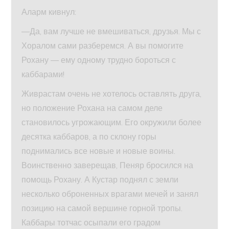
Аларм кивнул:
—Да, вам лучше не вмешиваться, друзья. Мы с
Хоралом сами разберемся. А вы помогите
Рохану — ему одному трудно бороться с
каббарами!
Живрастам очень не хотелось оставлять друга,
но положение Рохана на самом деле
становилось угрожающим. Его окружили более
десятка каббаров, а по склону горы
поднимались все новые и новые воины.
Воинственно заверещав, Пеняр бросился на
помощь Рохану. А Кустар поднял с земли
несколько оброненных врагами мечей и занял
позицию на самой вершине горной тропы.
Каббары тотчас осыпали его градом