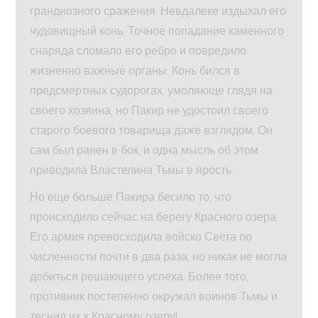
грандиозного сражения. Невдалеке издыхал его
чудовищный конь. Точное попадание каменного
снаряда сломало его ребро и повредило
жизненно важные органы. Конь бился в
предсмертных судорогах, умоляюще глядя на
своего хозяина, но Пакир не удостоил своего
старого боевого товарища даже взглядом. Он
сам был ранен в бок, и одна мысль об этом
приводила Властелина Тьмы в ярость.
Но еще больше Пакира бесило то, что
происходило сейчас на берегу Красного озера.
Его армия превосходила войско Света по
численности почти в два раза, но никак не могла
добиться решающего успеха. Более того,
противник постепенно окружал воинов Тьмы и
теснил их к Красному озеру!