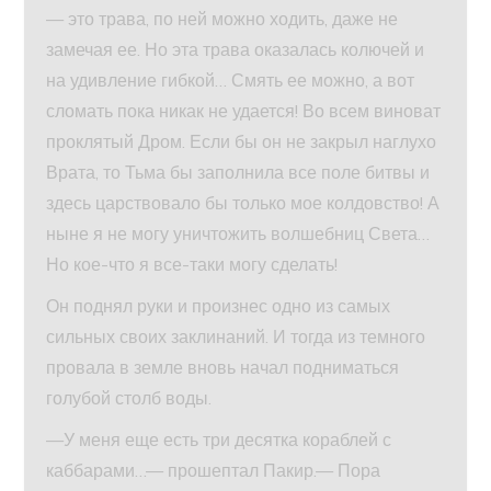
— это трава, по ней можно ходить, даже не
замечая ее. Но эта трава оказалась колючей и
на удивление гибкой… Смять ее можно, а вот
сломать пока никак не удается! Во всем виноват
проклятый Дром. Если бы он не закрыл наглухо
Врата, то Тьма бы заполнила все поле битвы и
здесь царствовало бы только мое колдовство! А
ныне я не могу уничтожить волшебниц Света…
Но кое-что я все-таки могу сделать!
Он поднял руки и произнес одно из самых
сильных своих заклинаний. И тогда из темного
провала в земле вновь начал подниматься
голубой столб воды.
—У меня еще есть три десятка кораблей с
каббарами…— прошептал Пакир.— Пора