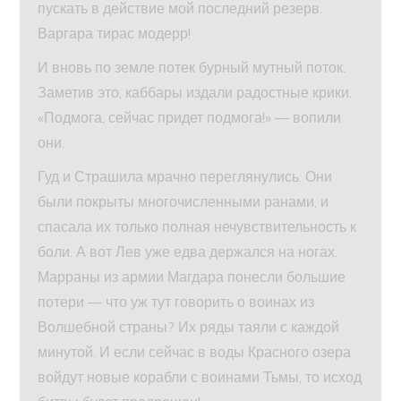
пускать в действие мой последний резерв.
Варгара тирас модерр!
И вновь по земле потек бурный мутный поток.
Заметив это, каббары издали радостные крики.
«Подмога, сейчас придет подмога!» — вопили
они.
Гуд и Страшила мрачно переглянулись. Они
были покрыты многочисленными ранами, и
спасала их только полная нечувствительность к
боли. А вот Лев уже едва держался на ногах.
Марраны из армии Магдара понесли большие
потери — что уж тут говорить о воинах из
Волшебной страны? Их ряды таяли с каждой
минутой. И если сейчас в воды Красного озера
войдут новые корабли с воинами Тьмы, то исход