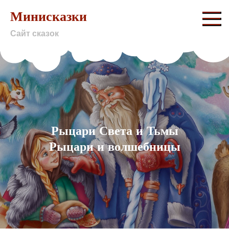
Skip
Минисказки
to
Сайт сказок
content
Рыцари Света и Тьмы
Рыцари и волшебницы