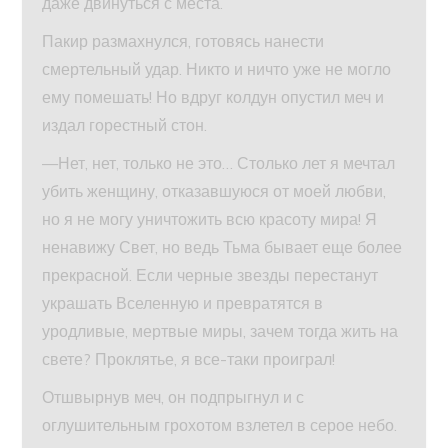
даже двинуться с места.
Пакир размахнулся, готовясь нанести
смертельный удар. Никто и ничто уже не могло
ему помешать! Но вдруг колдун опустил меч и
издал горестный стон.
—Нет, нет, только не это… Столько лет я мечтал
убить женщину, отказавшуюся от моей любви,
но я не могу уничтожить всю красоту мира! Я
ненавижу Свет, но ведь Тьма бывает еще более
прекрасной. Если черные звезды перестанут
украшать Вселенную и превратятся в
уродливые, мертвые миры, зачем тогда жить на
свете? Проклятье, я все-таки проиграл!
Отшвырнув меч, он подпрыгнул и с
оглушительным грохотом взлетел в серое небо.