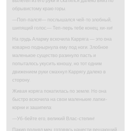
вылетел из его руки и скатился далеко вниз по
обрывистому краю горы.
—Поп-пался!— послышался чей-то злобный,
шипящий голос.— Теп-перь тебе конец, хи-хи!
На грудь Аларму вскочила Карряга — это она
коварно поднырнула ему под ноги. Злобное
маленькое существо разинуло пасть и
попыталось укусить юношу, но тот одним
движением руки смахнул Каррягу далеко в
сторону.
Живая коряга покатилась по земле. Но она
быстро вскочила на свои маленькие лапки-
корни и зашипела:
—Уб-бейте его, великий Влас-стелин!
Пакир поднял меч, готовясь нанести решающий