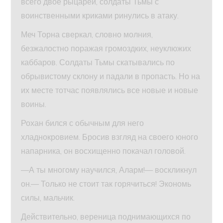
всего двое рыцарей, солдаты Тьмы с
воинственными криками ринулись в атаку.
Меч Торна сверкал, словно молния,
безжалостно поражая громоздких, неуклюжих
каббаров. Солдаты Тьмы скатывались по
обрывистому склону и падали в пропасть. Но на
их месте тотчас появлялись все новые и новые
воины.
Рохан бился с обычным для него
хладнокровием. Бросив взгляд на своего юного
напарника, он восхищенно покачал головой.
—А ты многому научился, Аларм!— воскликнул
он.— Только не стоит так горячиться! Экономь
силы, мальчик.
Действительно, вереница поднимающихся по