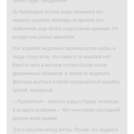
битвы будет предрешен!
Из бурлящего потока воды появился нос
первого корабля. Каббары встретили его
появление еще более радостными криками. Но
вскоре они разом замолкли.
Нос корабля медленно перевернулся набок, и
тогда стало ясно, что самого-то корабля нет!
Вместо него в мутном потоке плыли сотни
деревянных обломков. А затем из водяного
фонтана выплыл второй полуразбитый корабль,
третий, четвертый…
—Проклятье!— яростно взвыл Пакир, потрясая
в воздухе кулаками.— Кит уничтожил последний
резерв моей армии!
Это и решило исход битвы. Поняв, что подмоги