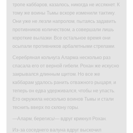
тропе каббаров, казалось, никогда не иссякнет. К
тому же воины Тьмы вскоре изменили тактику.
Они уже не лезли напролом, пытаясь задавить
противников количеством, а совершали лишь
короткие вылазки. Все остальное время они
осыпали противников арбалетными стрелами.
Серебряная кольчуга Аларма несколько раз
спасала его от верной гибели. Рохан же искусно
закрывался длинным щитом. Но все же
каббарам удалось ранить отважного рыцаря, и
теперь он едва удерживался, чтобы не упасть.
Его окружила несколько воинов Тьмы и стали
теснить вверх по склону горы.
—Аларм, берегись!— вдруг крикнул Рохан.
Из-за соседнего валуна вдруг выскочил