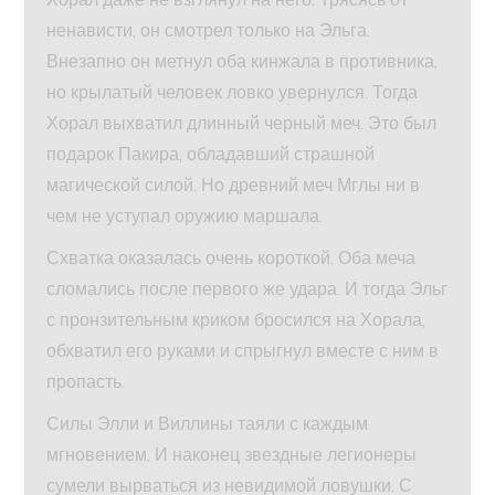
ненависти, он смотрел только на Эльга.
Внезапно он метнул оба кинжала в противника,
но крылатый человек ловко увернулся. Тогда
Хорал выхватил длинный черный меч. Это был
подарок Пакира, обладавший страшной
магической силой. Но древний меч Мглы ни в
чем не уступал оружию маршала.
Схватка оказалась очень короткой. Оба меча
сломались после первого же удара. И тогда Эльг
с пронзительным криком бросился на Хорала,
обхватил его руками и спрыгнул вместе с ним в
пропасть.
Силы Элли и Виллины таяли с каждым
мгновением. И наконец звездные легионеры
сумели вырваться из невидимой ловушки. С