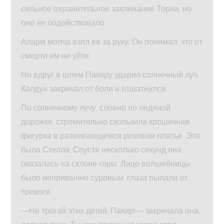
сильное охранительное заклинание Торна, но
оно не подействовало.
Аларм молча взял ее за руку. Он понимал, что от
смерти им не уйти.
Но вдруг в шлем Пакиру ударил солнечный луч.
Колдун закричал от боли и отшатнулся.
По солнечному лучу, словно по ледяной
дорожке, стремительно скользила крошечная
фигурка в развевающемся розовом платье. Это
была Стелла. Спустя несколько секунд она
оказалась на склоне горы. Лицо волшебницы
было непривычно суровым, глаза пылали от
тревоги.
—Не трогай этих детей, Пакир!— закричала она,