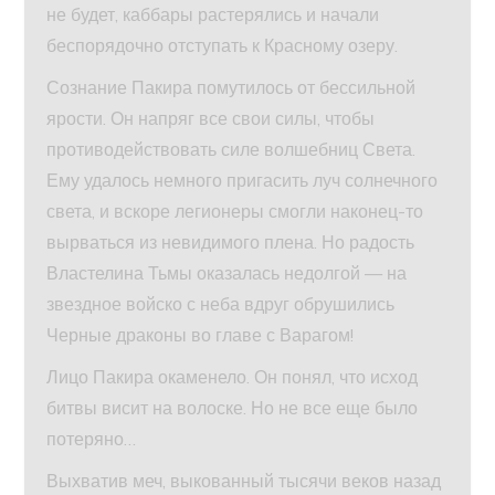
не будет, каббары растерялись и начали
беспорядочно отступать к Красному озеру.
Сознание Пакира помутилось от бессильной
ярости. Он напряг все свои силы, чтобы
противодействовать силе волшебниц Света.
Ему удалось немного пригасить луч солнечного
света, и вскоре легионеры смогли наконец-то
вырваться из невидимого плена. Но радость
Властелина Тьмы оказалась недолгой — на
звездное войско с неба вдруг обрушились
Черные драконы во главе с Варагом!
Лицо Пакира окаменело. Он понял, что исход
битвы висит на волоске. Но не все еще было
потеряно…
Выхватив меч, выкованный тысячи веков назад