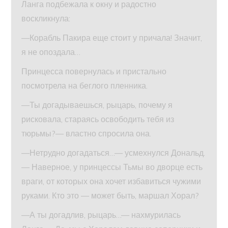
Ланга подбежала к окну и радостно
воскликнула:
—Корабль Пакира еще стоит у причала! Значит,
я не опоздала…
Принцесса повернулась и пристально
посмотрела на беглого пленника.
—Ты догадываешься, рыцарь, почему я
рисковала, стараясь освободить тебя из
тюрьмы?— властно спросила она.
—Нетрудно догадаться…— усмехнулся Дональд.
— Наверное, у принцессы Тьмы во дворце есть
враги, от которых она хочет избавиться чужими
руками. Кто это — может быть, маршал Хорал?
—А ты догадлив, рыцарь…— нахмурилась