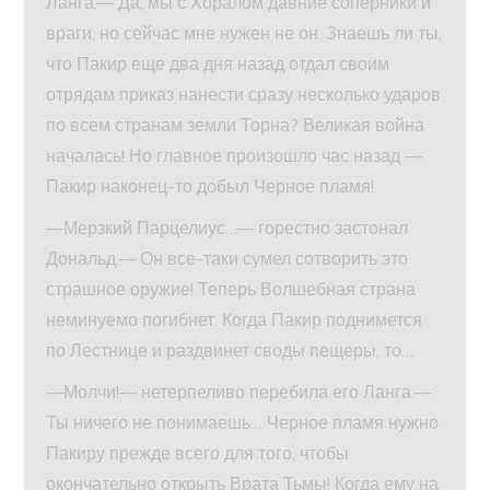
Ланга.— Да, мы с Хоралом давние соперники и
враги, но сейчас мне нужен не он. Знаешь ли ты,
что Пакир еще два дня назад отдал своим
отрядам приказ нанести сразу несколько ударов
по всем странам земли Торна? Великая война
началась! Но главное произошло час назад —
Пакир наконец-то добыл Черное пламя!
—Мерзкий Парцелиус…— горестно застонал
Дональд.— Он все-таки сумел сотворить это
страшное оружие! Теперь Волшебная страна
неминуемо погибнет. Когда Пакир поднимется
по Лестнице и раздвинет своды пещеры, то…
—Молчи!— нетерпеливо перебила его Ланга.—
Ты ничего не понимаешь… Черное пламя нужно
Пакиру прежде всего для того, чтобы
окончательно открыть Врата Тьмы! Когда ему на