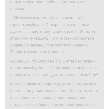
поднять восстание рабов и помешать его
планам.
—Неужели мечта моей жизни исполнится,—
грустно улыбнулся Олдар,— и все пленные
рудокопы вновь станут свободными?.. Жаль, мне
этого уже не увидеть. Но мне грех жаловаться:
недавно я наконец-то встретился с сыном.
Теперь и умереть не страшно…
—Хорошо, что Аларм не слышит твоих слов!—
возмутился Куртис.— Он бы очень огорчился. Не
о смерти сейчас надо думать, а о нашей победе!
Куртис подхватил старого рудокопа под мышки
и помог тому подняться на ноги. И в этот момент
из-за поворота коридора появились трое
патрульных каббаров. Заметив беглецов, они