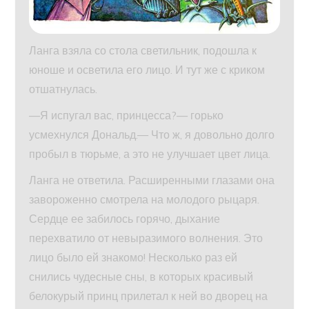
Ланга взяла со стола светильник, подошла к
юноше и осветила его лицо. И тут же с криком
отшатнулась.
—Я испугал вас, принцесса?— горько
усмехнулся Дональд.— Что ж, я довольно долго
пробыл в тюрьме, а это не улучшает цвет лица.
Ланга не ответила. Расширенными глазами она
завороженно смотрела на молодого рыцаря.
Сердце ее забилось горячо, дыхание
перехватило от невыразимого волнения. Это
лицо было ей знакомо! Несколько раз ей
снились чудесные сны, в которых красивый
белокурый принц прилетал к ней во дворец на