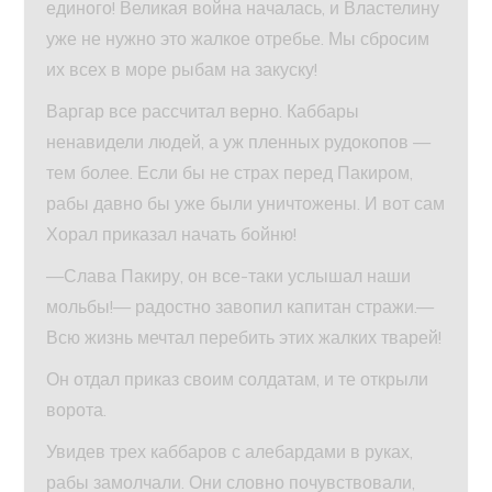
единого! Великая война началась, и Властелину
уже не нужно это жалкое отребье. Мы сбросим
их всех в море рыбам на закуску!
Варгар все рассчитал верно. Каббары
ненавидели людей, а уж пленных рудокопов —
тем более. Если бы не страх перед Пакиром,
рабы давно бы уже были уничтожены. И вот сам
Хорал приказал начать бойню!
—Слава Пакиру, он все-таки услышал наши
мольбы!— радостно завопил капитан стражи.—
Всю жизнь мечтал перебить этих жалких тварей!
Он отдал приказ своим солдатам, и те открыли
ворота.
Увидев трех каббаров с алебардами в руках,
рабы замолчали. Они словно почувствовали,