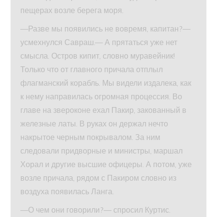
пещерах возле берега моря.
—Разве мы появились не вовремя, капитан?—
усмехнулся Савраш.— А прятаться уже нет
смысла. Остров кипит, словно муравейник!
Только что от главного причала отплыл
флагманский корабль. Мы видели издалека, как
к нему направилась огромная процессия. Во
главе на звероконе ехал Пакир, закованный в
железные латы. В руках он держал нечто
накрытое черным покрывалом. За ним
следовали придворные и министры, маршал
Хорал и другие высшие офицеры. А потом, уже
возле причала, рядом с Пакиром словно из
воздуха появилась Ланга.
—О чем они говорили?— спросил Куртис.