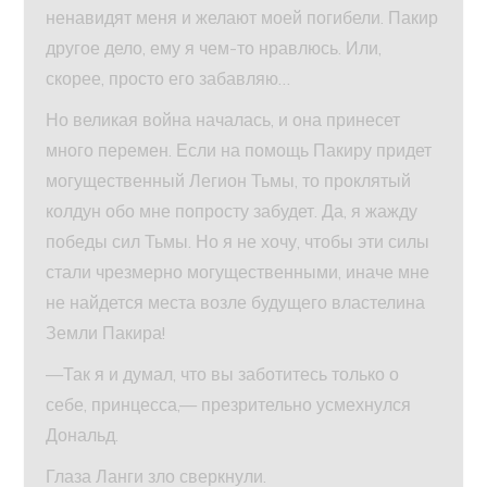
ненавидят меня и желают моей погибели. Пакир
другое дело, ему я чем-то нравлюсь. Или,
скорее, просто его забавляю…
Но великая война началась, и она принесет
много перемен. Если на помощь Пакиру придет
могущественный Легион Тьмы, то проклятый
колдун обо мне попросту забудет. Да, я жажду
победы сил Тьмы. Но я не хочу, чтобы эти силы
стали чрезмерно могущественными, иначе мне
не найдется места возле будущего властелина
Земли Пакира!
—Так я и думал, что вы заботитесь только о
себе, принцесса,— презрительно усмехнулся
Дональд.
Глаза Ланги зло сверкнули.