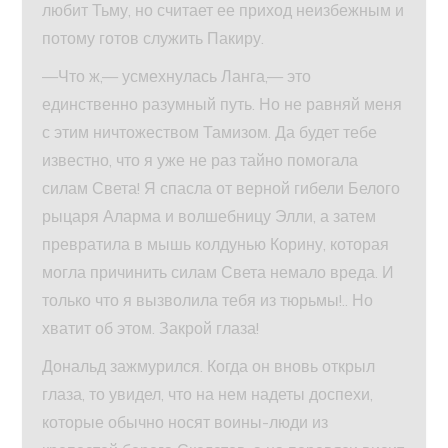
любит Тьму, но считает ее приход неизбежным и
потому готов служить Пакиру.
—Что ж,— усмехнулась Ланга,— это
единственно разумный путь. Но не равняй меня
с этим ничтожеством Тамизом. Да будет тебе
известно, что я уже не раз тайно помогала
силам Света! Я спасла от верной гибели Белого
рыцаря Аларма и волшебницу Элли, а затем
превратила в мышь колдунью Корину, которая
могла причинить силам Света немало вреда. И
только что я вызволила тебя из тюрьмы!.. Но
хватит об этом. Закрой глаза!
Дональд зажмурился. Когда он вновь открыл
глаза, то увидел, что на нем надеты доспехи,
которые обычно носят воины-люди из