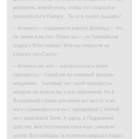
разозлить живой огонь, чтобы тот отказался
повиноваться Пакиру… Ты все понял, рыцарь?
—Конечно,— озадаченно кивнул Дональд.— Но…
но зачем вам это? Разве вы — не ближайшая
подруга Властелина? Или вы перешли на
сторону сил Света?
—Конечно же нет!— расхохоталась юная
принцесса.— Какой же ты наивный, рыцарь-
неудачник… Запомни: нет такой принцессы,
которая не хотела бы стать королевой. Но в
Волшебной стране для меня нет места, я не
могу соревноваться ни с чародейкой Стеллой,
ни с королевой Элли. А здесь, в Подземном
царстве, мое положение пока еще слишком
шатко. Все каббары, и особенно маршал Хорал,