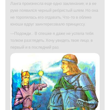
Ланга произнесла еще одно заклинание, и в ее
руке появился черный ребристый шлем. Но она
не торопилась его отдавать. Что-то в облике
юноши вдруг заинтересовало принцессу.
—Подожди… В спешке я даже не успела тебя
толком разглядеть. Хочу увидеть твое лицо, в
первый и в последний раз.