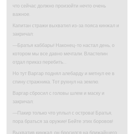
что сейчас должно произойти нечто очень
важное.
Капитан стражи выхватил из-за пояса кинжал и
закричал:
—Братья каббары! Наконец-то настал день, о
котором мы все давно мечтали. Властелин
отдал приказ перебить…
Но тут Варгар поднял алебарду и метнул ее в
спину стражника. Тот рухнул на землю.
Варгар сбросил с головы шлем и маску и
закричал:
—Пакир только что уплыл с острова! Братья,
пора браться за оружие! Бейте этих боровов!
Выхватив кинжал, он бросился на ближайшего