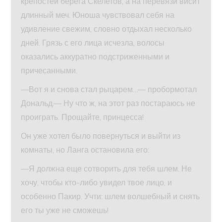
крепостей берега Скелетов, а на перевязи висит
длинный меч. Юноша чувствовал себя на
удивление свежим, словно отдыхал несколько
дней. Грязь с его лица исчезла, волосы
оказались аккуратно подстриженными и
причесанными.
—Вот я и снова стал рыцарем…— пробормотал
Дональд.— Ну что ж, на этот раз постараюсь не
проиграть. Прощайте, принцесса!
Он уже хотел было повернуться и выйти из
комнаты, но Ланга остановила его:
—Я должна еще сотворить для тебя шлем. Не
хочу, чтобы кто-либо увидел твое лицо, и
особенно Пакир. Учти: шлем волшебный и снять
его ты уже не сможешь!