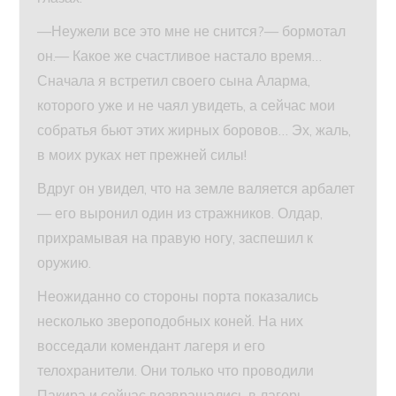
—Неужели все это мне не снится?— бормотал
он.— Какое же счастливое настало время…
Сначала я встретил своего сына Аларма,
которого уже и не чаял увидеть, а сейчас мои
собратья бьют этих жирных боровов… Эх, жаль,
в моих руках нет прежней силы!
Вдруг он увидел, что на земле валяется арбалет
— его выронил один из стражников. Олдар,
прихрамывая на правую ногу, заспешил к
оружию.
Неожиданно со стороны порта показались
несколько звероподобных коней. На них
восседали комендант лагеря и его
телохранители. Они только что проводили
Пакира и сейчас возвращались в лагерь.