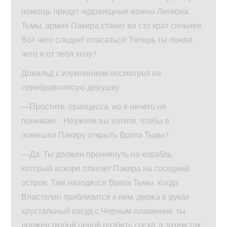
помощь придут чудовищные воины Легиона
Тьмы, армия Пакира станет во сто крат сильнее.
Вот чего следует опасаться! Теперь ты понял,
чего я от тебя хочу?
Дональд с изумлением посмотрел на
сереброволосую девушку.
—Простите, принцесса, но я ничего не
понимаю… Неужели вы хотите, чтобы я
помешал Пакиру открыть Врата Тьмы?
—Да. Ты должен проникнуть на корабль,
который вскоре отвезет Пакира на соседний
остров. Там находятся Врата Тьмы. Koгда
Властелин приблизится к ним, держа в руках
хрустальный сосуд с Черным пламенем, ты
должен любой ценой разбить сосуд, а затем так