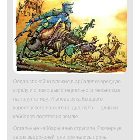
Олдар спокойно вложил в арбалет очередную
стрелу и с помощью специального механизма
натянул тетиву. И вновь рука бывшего
королевского ловчего не дрогнула — один из
каббаров полетел на землю.
Остальные каббары явно струсили. Развернув
своих звероконей, они помчались прочь.