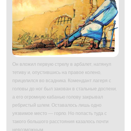
Он вложил первую стрелу в арбалет, натянул
тетиву и, опустившись на правое колено,
прицелился во всадника. Комендант лагеря с
головы до ног был закован в стальные доспехи,
а его огромную кабанью голову закрывал
ребристый шлем. Оставалось лишь одно
уязвимое место — горло. Но попасть туда с
такого большого расстояния казалось почти
невозможным.