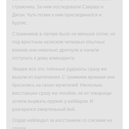
стражника. За ним последовали Савраш и
Дигон. Чуть позже к ним присоединился и
Куртис.
Стражников в лагере было не меньше сотни, но
под яростным натиском четверых опытных
воинов они невольно дрогнули и начали
отступать к дому коменданта.
Увидев все это, пленные рудокопы сразу же
вышли из оцепенения. С громкими криками они
бросились на своих мучителей. Несколько
восставших сразу же погибли, но их товарищи
успели вырвать оружие у каббаров. И
разгорелся смертельный бой…
Олдар наблюдал за восстанием со слезами на
глазах.