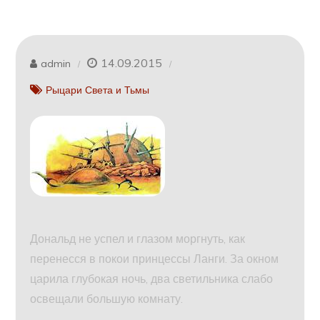
14.09.2015
admin
Рыцари Света и Тьмы
Дональд не успел и глазом моргнуть, как
перенесся в покои принцессы Ланги. За окном
царила глубокая ночь, два светильника слабо
освещали большую комнату.