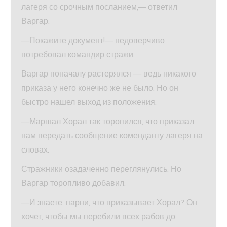
лагеря со срочным посланием,— ответил
Варгар.
—Покажите документ!— недоверчиво
потребовал командир стражи.
Варгар поначалу растерялся — ведь никакого
приказа у него конечно же не было. Но он
быстро нашел выход из положения.
—Маршал Хорал так торопился, что приказал
нам передать сообщение коменданту лагеря на
словах.
Стражники озадаченно переглянулись. Но
Варгар торопливо добавил:
—И знаете, парни, что приказывает Хорал? Он
хочет, чтобы мы перебили всех рабов до