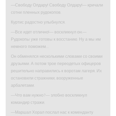
—Свободу Олдару! Свободу Олдару!— кричали
сотни пленных рудокопов.
Куртис радостно улыбнулся.
—Все идет отлично!— воскликнул он.—
Рудокопы уже готовы к восстанию. Ну а мы им
немного поможем…
Он обменялся несколькими словами со своими
друзьями. А потом трое переодетых офицеров
решительно направились к воротам лагеря. Их
остановили стражники, вооруженные
арбалетами.
—Что вам нужно?— злобно воскликнул
командир стражи.
—Маршал Хорал послал нас к коменданту