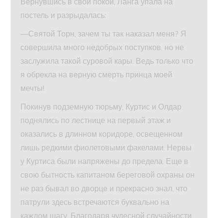
Вернувшись в свои покои, Ланга упала на
постель и разрыдалась:
—Святой Торн, зачем ты так наказал меня? Я
совершила много недобрых поступков, но не
заслужила такой суровой кары. Ведь только что
я обрекла на верную смерть принца моей
мечты!
Покинув подземную тюрьму, Куртис и Олдар
поднялись по лестнице на первый этаж и
оказались в длинном коридоре, освещенном
лишь редкими фиолетовыми факелами. Нервы
у Куртиса были напряжены до предела. Еще в
свою бытность капитаном береговой охраны он
не раз бывал во дворце и прекрасно знал, что
патрули здесь встречаются буквально на
каждом шагу. Благодаря чудесной случайности