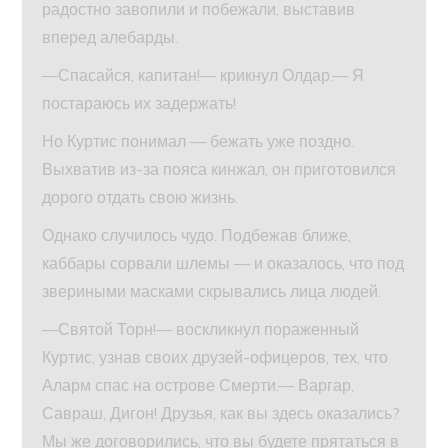
радостно завопили и побежали, выставив
вперед алебарды.
—Спасайся, капитан!— крикнул Олдар.— Я
постараюсь их задержать!
Но Куртис понимал — бежать уже поздно.
Выхватив из-за пояса кинжал, он приготовился
дорого отдать свою жизнь.
Однако случилось чудо. Подбежав ближе,
каббары сорвали шлемы — и оказалось, что под
звериными масками скрывались лица людей.
—Святой Торн!— воскликнул пораженный
Куртис, узнав своих друзей-офицеров, тех, что
Аларм спас на острове Смерти.— Варгар,
Савраш, Дигон! Друзья, как вы здесь оказались?
Мы же договорились, что вы будете прятаться в