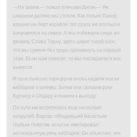
—Не знаем,— пожал плечами Дигон.— Уж
слишком далеко мы стояли. Как только Пакир
взошел на борт корабля, тот сразу же отплыл и
направился на север. А мы побежали сюда, во
дворец. Слава Торну, здесь царит такой хаос,
что мы сумели без труда проникнуть на первый
этаж. Если нам повезет, то мы постараемся вас
вывести.
И трое бывших офицеров вновь надели маски
каббаров и шлемы. Затем они связали руки
Куртису и Олдару и повели к выходу.
По пути им встретилось еще несколько
патрулей. Варгар, обладавший басистым,
грубым голосом, искусно имитировал
косноязычную речь каббаров. Он объяснил, что