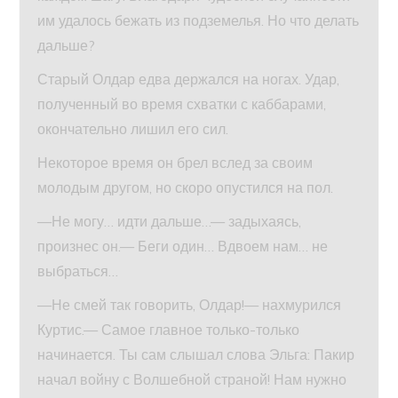
им удалось бежать из подземелья. Но что делать
дальше?
Старый Олдар едва держался на ногах. Удар,
полученный во время схватки с каббарами,
окончательно лишил его сил.
Некоторое время он брел вслед за своим
молодым другом, но скоро опустился на пол.
—Не могу… идти дальше…— задыхаясь,
произнес он.— Беги один… Вдвоем нам… не
выбраться…
—Не смей так говорить, Олдар!— нахмурился
Куртис.— Самое главное только-только
начинается. Ты сам слышал слова Эльга: Пакир
начал войну с Волшебной страной! Нам нужно