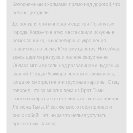
белоснежными холмами, прямо над дорогой, что
вела к Цитадели.
До полудня они миновали еще три Покинутых
города. Когда-то в этих местах жили искусные
ремесленники, чьи ювелирные украшения
славились по всему Южному царству. Но сейчас
здесь царили разруха и полное запустение.
Облака мглы висели над развалинами чудесных
зданий. Сердце Баккара невольно сжималось,
когда он смотрел на эти грустные картины. Отец
говорил, что за многие века из Врат Тьмы
смогли выбраться всего лишь несколько воинов
Легиона Тьмы. И как же много горя принесли
они с собой! Нет, ни за что нельзя уступать
проклятому Пакиру!