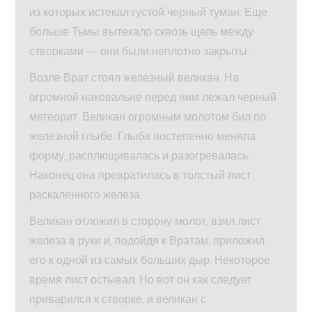
из которых истекал густой черный туман. Еще
больше Тьмы вытекало сквозь щель между
створками — они были неплотно закрыты.
Возле Врат стоял железный великан. На
огромной наковальне перед ним лежал черный
метеорит. Великан огромным молотом бил по
железной глыбе. Глыба постепенно меняла
форму, расплющивалась и разогревалась.
Наконец она превратилась в толстый лист
раскаленного железа.
Великан отложил в сторону молот, взял лист
железа в руки и, подойдя к Вратам, приложил
его к одной из самых больших дыр. Некоторое
время лист остывал. Но вот он как следует
приварился к створке, и великан с