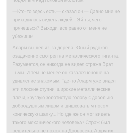
поднятым над головой молотом.
—Кто-то здесь есть,— сказал он.— Давно мне не
приходилось видеть людей… Эй ты, чего
прячешься? Выходи, все равно от меня не
убежишь!
Аларм вышел из-за дерева. Юный рудокоп
озадаченно смотрел на металлического гиганта.
Разумеется, он никогда не видел стража Врат
Тьмы. И тем не менее он казался юноше на
удивление знакомым. Где-то Аларм уже видел
эти плоские ступни, широкие металлические
плечи, круглую золотистую голову с довольно
добродушным лицом и шишковатым носом,
коническую шапку… Но где же он мог видеть
такого механического человека? Страж был
решительно не похож на Дровосека. А других