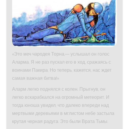
«Это меч чародея Торна,— услышал он голос
Аларма. Я не раз пускал его в ход, сражаясь с
воинами Пакира. Но теперь, кажется, нас ждет
самая важная битва!»
Аларм легко поднялся с колен. Прыгнув, он
легко вскарабкался на огромный метеорит. И
тогда юноша увидел, что далеко впереди над
мертвыми деревьями в мглистом небе застыла
крутая черная радуга. Это были Врата Тьмы.