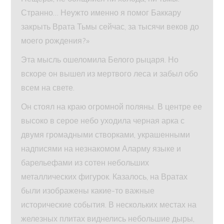
Странно… Неужто именно я помог Баккару
закрыть Врата Тьмы сейчас, за тысячи веков до
моего рождения?»
Эта мысль ошеломила Белого рыцаря. Но
вскоре он вышел из мертвого леса и забыл обо
всем на свете.
Он стоял на краю огромной поляны. В центре ее
высоко в серое небо уходила черная арка с
двумя громадными створками, украшенными
надписями на незнакомом Аларму языке и
барельефами из сотен небольших
металлических фигурок. Казалось, на Вратах
были изображены какие-то важные
исторические события. В нескольких местах на
железных плитах виднелись небольшие дыры,