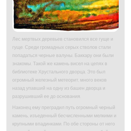
Лес мертвых деревьев становился все гуще и
гуще. Среди громадных серых стволов стали
попадаться черные валуны. Баккару они были
знакомы. Такой же камень висел на цепях в
библиотеке Хрустального дворца. Это был
огромный железный метеорит, много веков
назад упавший на одну из башен дворца и
разрушивший ее до основания.
Наконец ему преградил путь огромный черный
камень, изъеденный бесчисленными мелкими и
крупными впадинками. По обе стороны от него