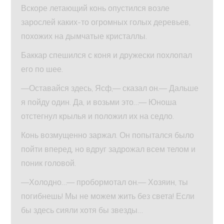
Вскоре летающий конь опустился возле
зарослей каких-то огромных голых деревьев,
похожих на дымчатые кристаллы.
Баккар спешился с коня и дружески похлопал
его по шее.
—Оставайся здесь, Ясф,— сказал он.— Дальше
я пойду один. Да, и возьми это…— Юноша
отстегнул крылья и положил их на седло.
Конь возмущенно заржал. Он попытался было
пойти вперед, но вдруг задрожал всем телом и
поник головой.
—Холодно…— пробормотал он.— Хозяин, ты
погибнешь! Мы не можем жить без света! Если
бы здесь сияли хотя бы звезды…