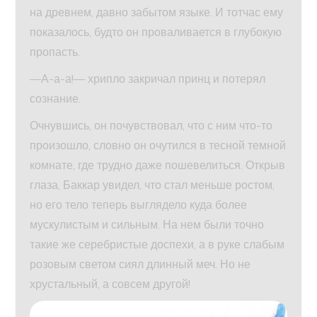
на древнем, давно забытом языке. И тотчас ему
показалось, будто он проваливается в глубокую
пропасть.
—А-а-а!— хрипло закричал принц и потерял
сознание.
Очнувшись, он почувствовал, что с ним что-то
произошло, словно он очутился в тесной темной
комнате, где трудно даже пошевелиться. Открыв
глаза, Баккар увидел, что стал меньше ростом,
но его тело теперь выглядело куда более
мускулистым и сильным. На нем были точно
такие же серебристые доспехи, а в руке слабым
розовым светом сиял длинный меч. Но не
хрустальный, а совсем другой!