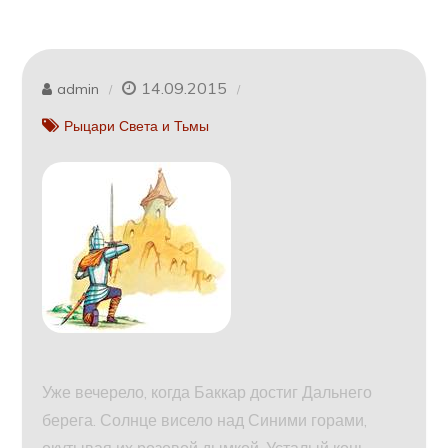
14.09.2015
admin
Рыцари Света и Тьмы
Уже вечерело, когда Баккар достиг Дальнего
берега. Солнце висело над Синими горами,