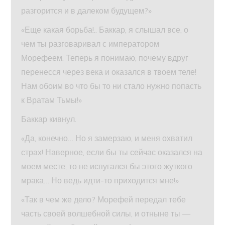
разгорится и в далеком будущем?»
«Еще какая борьба!.. Баккар, я слышал все, о
чем ты разговаривал с императором
Морефеем. Теперь я понимаю, почему вдруг
перенесся через века и оказался в твоем теле!
Нам обоим во что бы то ни стало нужно попасть
к Вратам Тьмы!»
Баккар кивнул.
«Да, конечно… Но я замерзаю, и меня охватил
страх! Наверное, если бы ты сейчас оказался на
моем месте, то не испугался бы этого жуткого
мрака… Но ведь идти-то приходится мне!»
«Так в чем же дело? Морефей передал тебе
часть своей волшебной силы, и отныне ты —