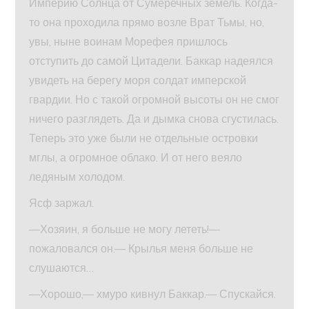
Империю Солнца от Сумеречных земель. Когда-
то она проходила прямо возле Врат Тьмы, но,
увы, ныне воинам Морефея пришлось
отступить до самой Цитадели. Баккар надеялся
увидеть на берегу моря солдат имперской
гвардии. Но с такой огромной высоты он не смог
ничего разглядеть. Да и дымка снова сгустилась.
Теперь это уже были не отдельные островки
мглы, а огромное облако. И от него веяло
ледяным холодом.
Ясф заржал.
—Хозяин, я больше не могу лететь!—
пожаловался он.— Крылья меня больше не
слушаются…
—Хорошо,— хмуро кивнул Баккар.— Спускайся.