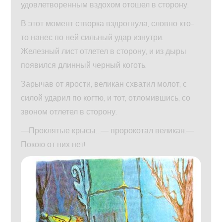
удовлетворенным вздохом отошел в сторону.
В этот момент створка вздрогнула, словно кто-
то нанес по ней сильный удар изнутри.
Железный лист отлетел в сторону, и из дыры
появился длинный черный коготь.
Зарычав от ярости, великан схватил молот, с
силой ударил по когтю, и тот, отломившись, со
звоном отлетел в сторону.
—Проклятые крысы…— пророкотал великан.—
Покою от них нет!