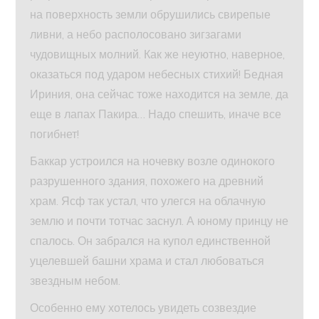
на поверхность земли обрушились свирепые
ливни, а небо располосовано зигзагами
чудовищных молний. Как же неуютно, наверное,
оказаться под ударом небесных стихий! Бедная
Ириния, она сейчас тоже находится на земле, да
еще в лапах Пакира… Надо спешить, иначе все
погибнет!
Баккар устроился на ночевку возле одинокого
разрушенного здания, похожего на древний
храм. Ясф так устал, что улегся на облачную
землю и почти тотчас заснул. А юному принцу не
спалось. Он забрался на купол единственной
уцелевшей башни храма и стал любоваться
звездным небом.
Особенно ему хотелось увидеть созвездие