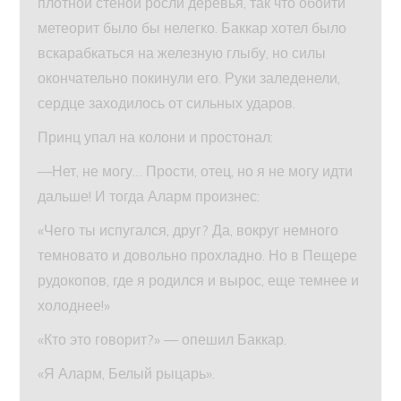
плотной стеной росли деревья, так что обойти
метеорит было бы нелегко. Баккар хотел было
вскарабкаться на железную глыбу, но силы
окончательно покинули его. Руки заледенели,
сердце заходилось от сильных ударов.
Принц упал на колони и простонал:
—Нет, не могу… Прости, отец, но я не могу идти
дальше! И тогда Аларм произнес:
«Чего ты испугался, друг? Да, вокруг немного
темновато и довольно прохладно. Но в Пещере
рудокопов, где я родился и вырос, еще темнее и
холоднее!»
«Кто это говорит?» — опешил Баккар.
«Я Аларм, Белый рыцарь».