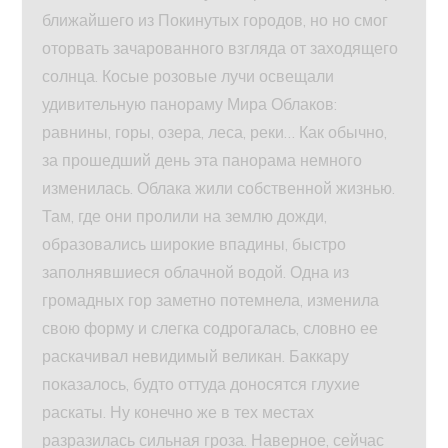
ближайшего из Покинутых городов, но но смог
оторвать зачарованного взгляда от заходящего
солнца. Косые розовые лучи освещали
удивительную панораму Мира Облаков:
равнины, горы, озера, леса, реки… Как обычно,
за прошедший день эта панорама немного
изменилась. Облака жили собственной жизнью.
Там, где они пролили на землю дожди,
образовались широкие впадины, быстро
заполнявшиеся облачной водой. Одна из
громадных гор заметно потемнела, изменила
свою форму и слегка содрогалась, словно ее
раскачивал невидимый великан. Баккару
показалось, будто оттуда доносятся глухие
раскаты. Ну конечно же в тех местах
разразилась сильная гроза. Наверное, сейчас