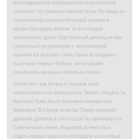
разглядывал ее изображение на роскошном
гобелене, что украшал кабинет отца. Но когда он
пролетел над очередной грядой холмов и
увидел Цитадель вблизи, то его сердце
затрепетало. Даже Хрустальный дворец не мог
сравниться по размерам с титанической
башней! Ее могучие стены были испещрены
тысячами темных бойниц, за которыми
скрывались мощные световые пушки.
После того как Белые и Черные маги
переселились на поверхность Земли, следить за
Вратами Тьмы было поручено императору
Морефею. В случае если бы Пакир нарушил
древний договор и попытался бы проникнуть в
Сумеречные земли, Морефей должен был
отдать приказ гарнизону Цитадели, и световые