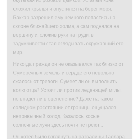
окутывая их розовой дымкой. Усталый конь
сложил крылья и опустился на берег моря.
Баккар разрешил ему немного попастись на
склоне ближайшего холма, а сам поднялся на
вершину и, сложив руки на груди, в
задумчивости стал оглядывать окружавший его
мир.
Никогда прежде он не оказывался так близко от
Сумеречных земель, и сердце его невольно
сжалось от тревоги. Сумеет ли он выполнить
волю отца? Устоит ли против леденящей мглы,
не впадет ли в оцепенение? Даже на таком
солидном расстоянии от границы ощущался
непривычный холод. Казалось, косые
солнечные лучи здесь почти не греют…
Он хотел было взглянуть на развалины Таллара,