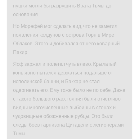
пушки могли бы разрушить Врата Тьмы до
основания.
Но Морефей мог сделать вид, что не заметил
появления колдунов с острова Горн в Мире
Облаков. Этого и добивался от него коварный
Пакир.
Ясф заржал и полетел чуть влево. Крылатый
конь явно пытался держаться подальше от
исполинской башни, и Баккар не стал
одергивать его. Ему тоже было не по себе. Даже
с такого большого расстояния были отчетливо
видны многочисленные выбоины в стенах и
чудовищные обожженные рубцы. Это были
следы боев гарнизона Цитадели с легионерами
Тьмы.