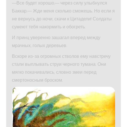
—Все будет хорошо,— через силу улыбнулся
Баккар.— Жди меня сколько сможешь. Но если я
не вернусь до ночи, скачи к Цитадели! Солдаты
сумеют тебя накормить и обогреть.
И принц уверенно зашагал вперед между
мрачных, голых деревьев.
Вскоре из-за огромных стволов ему навстречу
стали выплывать струи черного тумана. Они
мягко покачивались, словно змеи перед
смертоносным броском.