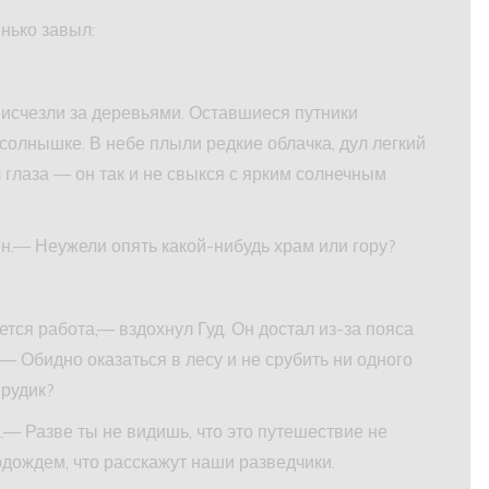
енько завыл:
, исчезли за деревьями. Оставшиеся путники
 солнышке. В небе плыли редкие облачка, дул легкий
 глаза — он так и не свыкся с ярким солнечным
н.— Неужели опять какой-нибудь храм или гору?
тся работа,— вздохнул Гуд. Он достал из-за пояса
.— Обидно оказаться в лесу и не срубить ни одного
мрудик?
— Разве ты не видишь, что это путешествие не
Подождем, что расскажут наши разведчики.