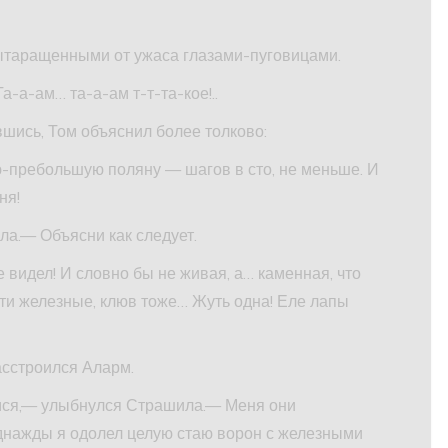
вытаращенными от ужаса глазами-пуговицами.
-а-ам… та-а-ам т-т-та-кое!..
шись, Том объяснил более толково:
-пребольшую поляну — шагов в сто, не меньше. И
ня!
а.— Объясни как следует.
 видел! И словно бы не живая, а… каменная, что
огти железные, клюв тоже… Жуть одна! Еле лапы
асстроился Аларм.
имся,— улыбнулся Страшила.— Меня они
однажды я одолел целую стаю ворон с железными