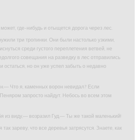
жет, где-нибудь и отыщется дорога через лес.
ружили три тропинки. Они были настолько узкими,
иснуться среди густого переплетения ветвей, не
едолгого совещания на разведку в лес отправились
 остаться, но он уже успел забыть о недавно
н.— Что я, каменных ворон невидал? Если
Пеняром запросто найдут. Небось во всем этом
я из виду,— возразил Гуд.— Ты же такой маленький!
так зареву, что все деревья затрясутся. Знаете, как