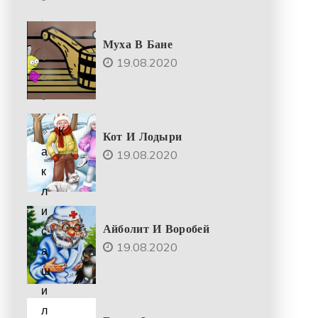
.
2
Муха В Бане
0
19.08.2020
2
5
К
Кот И Лодыри
а
19.08.2020
к
л
и
Айболит И Воробей
с
19.08.2020
а
ш
и
л