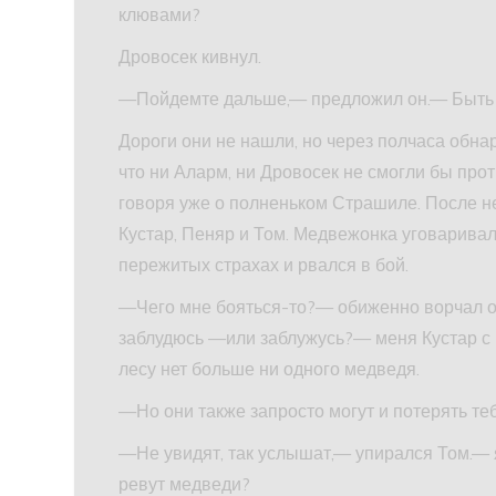
клювами?
Дровосек кивнул.
—Пойдемте дальше,— предложил он.— Быть мо
Дороги они не нашли, но через полчаса обна
что ни Аларм, ни Дровосек не смогли бы прот
говоря уже о полненьком Страшиле. После н
Кустар, Пеняр и Том. Медвежонка уговаривали
пережитых страхах и рвался в бой.
—Чего мне бояться-то?— обиженно ворчал о
заблудюсь —или заблужусь?— меня Кустар с 
лесу нет больше ни одного медведя.
—Но они также запросто могут и потерять теб
—Не увидят, так услышат,— упирался Том.— я 
ревут медведи?