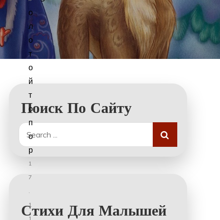
о
л
о
т
о
й
т
Поиск По Сайту
о
п
Search
о
for:
р
1
7
.
1
Стихи Для Малышей
1