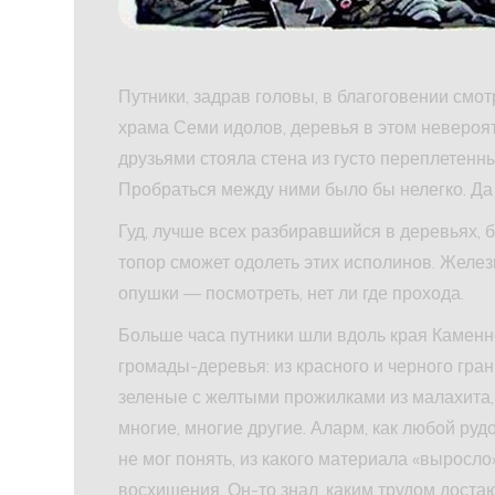
Путники, задрав головы, в благоговении смо
храма Семи идолов, деревья в этом невероя
друзьями стояла стена из густо переплетенны
Пробраться между ними было бы нелегко. Да и
Гуд, лучше всех разбиравшийся в деревьях, 
топор сможет одолеть этих исполинов. Желе
опушки — посмотреть, нет ли где прохода.
Больше часа путники шли вдоль края Каменн
громады-деревья: из красного и черного гра
зеленые с желтыми прожилками из малахита, 
многие, многие другие. Аларм, как любой руд
не мог понять, из какого материала «выросло
восхищения. Он-то знал, каким трудом доста