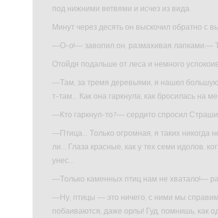
под нижними ветвями и исчез из вида.
Минут через десять он выскочил обратно с 
—О-о!— завопил он, размахивая лапками.— Та
Отойдя подальше от леса и немного успокоив
—Там, за тремя деревьями, я нашел большую
т-там… Как она гаркнула, как бросилась на ме
—Кто гаркнул-то?— сердито спросил Страшил
—Птица… Только огромная, я таких никогда не
ли… Глаза красные, как у тех семи идолов, к
унес…
—Только каменных птиц нам не хватало!— р
—Ну, птицы — это ничего, с ними мы справ
побаиваются, даже орлы! Гуд, помнишь, как 