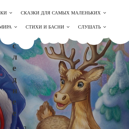
ЗКИ
СКАЗКИ ДЛЯ САМЫХ МАЛЕНЬКИХ
П
МИРА
СТИХИ И БАСНИ
СЛУШАТЬ
О
С
Л
Е
Д
Н
Е
Е
З