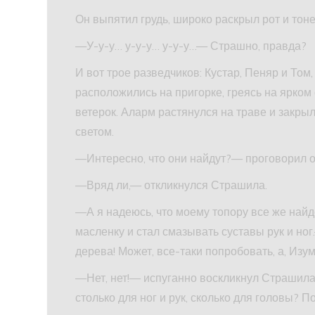
Он выпятил грудь, широко раскрыл рот и тон
—У-у-у… у-у-у… у-у-у…— Страшно, правда?
И вот трое разведчиков: Кустар, Пеняр и Том
расположились на пригорке, греясь на ярком
ветерок. Аларм растянулся на траве и закрыл
светом.
—Интересно, что они найдут?— проговорил о
—Вряд ли,— откликнулся Страшила.
—А я надеюсь, что моему топору все же найде
масленку и стал смазывать суставы рук и ног
дерева! Может, все-таки попробовать, а, Изу
—Нет, нет!— испуганно воскликнул Страшила.
столько для ног и рук, сколько для головы? 