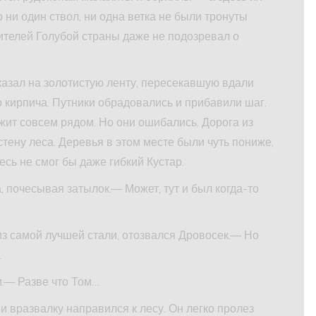
о ни один ствол, ни одна ветка не были тронуты
жителей Голубой страны даже не подозревал о
казал на золотистую ленту, пересекавшую вдали
о кирпича. Путники обрадовались и прибавили шаг.
ежит совсем рядом. Но они ошибались. Дорога из
тену леса. Деревья в этом месте были чуть пониже,
десь не смог бы даже гибкий Кустар.
почесывая затылок.— Может, тут и был когда-то
з самой лучшей стали, отозвался Дровосек.— Но
.
.— Разве что Том…
и вразвалку направился к лесу. Он легко пролез