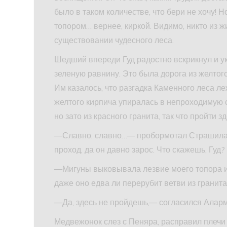
было в таком количестве, что бери не хочу! Н
топором… вернее, киркой. Видимо, никто из 
существовании чудесного леса.
Шедший впереди Гуд радостно вскрикнул и у
зеленую равнину. Это была дорога из желтог
Им казалось, что разгадка Каменного леса л
желтого кирпича упиралась в непроходимую с
но зато из красного гранита, так что пройти з
—Славно, славно…— пробормотал Страшила, 
проход, да он давно зарос. Что скажешь, Гуд?
—Мигуны выковывала лезвие моего топора и
даже оно едва ли перерубит ветви из гранита
—Да, здесь не пройдешь,— согласился Аларм
Медвежонок слез с Пеняра, расправил плечи 