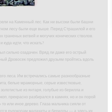
трели на Каменный лес. Как ни высоки были башни
тном лесу были еще выше. Перед Страшилой и его
х граненых ветвей и могучих конических стволов.
 куда идти, что искать?
был сильно озадачен. Вряд ли даже его острый
зный Дровосек предложил друзьям пройтись вдоль
ого леса. Им встречались самые разнообразные
нита, белые мраморные, серые известковые,
золотистые из янтаря, голубые из берилла и
окоп, прекрасно разбирался в камнях, но и он порой
» то или иное дерево. Глаза мальчика сияли от
ются рудокопам малахиты и бериллы — а здесь их