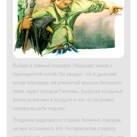
Выйдя в темный коридор, Людушка замер с
приподнятой ногой. Он увидел, что в дальнем
конце коридора, на откинутой крышке большого
ларя, сидит призрак Гингемы. Бывшая колдунья
болтала ногами в воздухе и что-то негромко
напевала себе под нос.
Людушка задрожал от страха. Конечно, призрак
не мог остановить его. Но проклятая старуха,
завидев его, наверняка поднимет такой шум, что