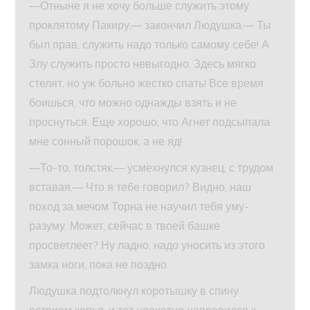
—Отныне я не хочу больше служить этому
проклятому Пакиру,— закончил Людушка.— Ты
был прав, служить надо только самому себе! А
Злу служить просто невыгодно. Здесь мягко
стелят, но уж больно жестко спать! Все время
боишься, что можно однажды взять и не
проснуться. Еще хорошо, что Агнет подсыпала
мне сонный порошок, а не яд!
—То-то, толстяк,— усмехнулся кузнец, с трудом
вставая.— Что я тебе говорил? Видно, наш
поход за мечом Торна не научил тебя уму-
разуму. Может, сейчас в твоей башке
просветлеет? Ну ладно, надо уносить из этого
замка ноги, пока не поздно.
Людушка подтолкнул коротышку в спину