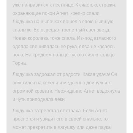
уже направился к лестнице. К счастью, стражи,
охраняющие покои Агнет, крепко спали.
Людушка на цыпочках вошел в свою бывшую
спальню. Ее освещал трепетный свет звезд.
Новая королева тоже спала. Из-под атласного
одеяла свешивалась ее рука, едва не касаясь
пола. На среднем пальце тускло сияло кольцо
Торна.
Людушка задрожал от радости. Какая удача! Он
опустился на колени и медленно двинулся к
огромной кровати. Неожиданно Агнет вздохнула
и чуть приподняла веки.
Людушка затрепетал от страха. Если Агнет
проснется и увидит его в своей спальне, то
может превратить в лягушку или даже паука!