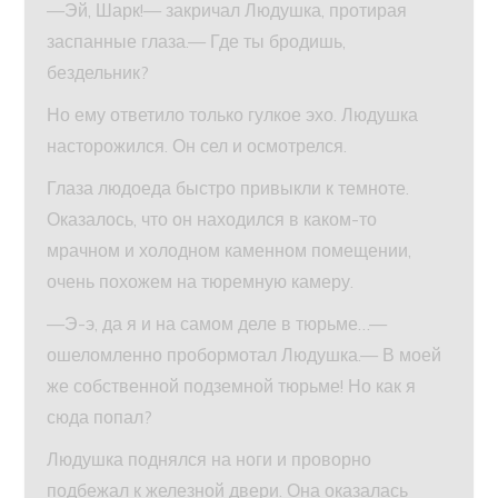
—Эй, Шарк!— закричал Людушка, протирая
заспанные глаза.— Где ты бродишь,
бездельник?
Но ему ответило только гулкое эхо. Людушка
насторожился. Он сел и осмотрелся.
Глаза людоеда быстро привыкли к темноте.
Оказалось, что он находился в каком-то
мрачном и холодном каменном помещении,
очень похожем на тюремную камеру.
—Э-э, да я и на самом деле в тюрьме…—
ошеломленно пробормотал Людушка.— В моей
же собственной подземной тюрьме! Но как я
сюда попал?
Людушка поднялся на ноги и проворно
подбежал к железной двери. Она оказалась