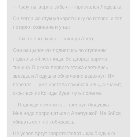
—Тьфу ты, верно, забыл,— признался Людушка.
Он легонько стукнул коротышку по голове, и тот
потерял сознание и упал.
—Так-то оно лучше,— кивнул Аргут.
Они на цыпочках поднялись по ступеням
подвальной лестницы. Во дворце царила
тишина. В окнах первого этажа светились
звезды, и Людушка облегченно вздохнул. Им
повезло — уже настала глубокая ночь, а значит,
скрыться из Когиды будет чуть полегче.
—Подожди немножко,— шепнул Людушка.—
Мне надо попрощаться с Агнетушкой. Не бойся,
убивать ее я не собираюсь.
Не успел Аргут запротестовать, как Людушка