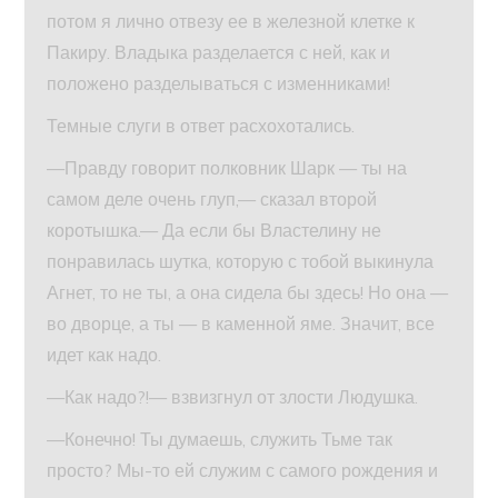
потом я лично отвезу ее в железной клетке к
Пакиру. Владыка разделается с ней, как и
положено разделываться с изменниками!
Темные слуги в ответ расхохотались.
—Правду говорит полковник Шарк — ты на
самом деле очень глуп,— сказал второй
коротышка.— Да если бы Властелину не
понравилась шутка, которую с тобой выкинула
Агнет, то не ты, а она сидела бы здесь! Но она —
во дворце, а ты — в каменной яме. Значит, все
идет как надо.
—Как надо?!— взвизгнул от злости Людушка.
—Конечно! Ты думаешь, служить Тьме так
просто? Мы-то ей служим с самого рождения и