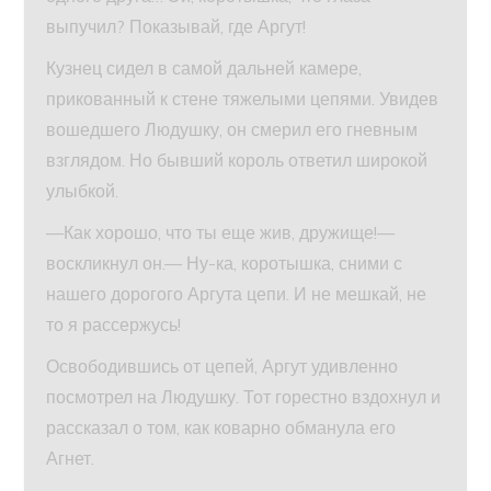
выпучил? Показывай, где Аргут!
Кузнец сидел в самой дальней камере,
прикованный к стене тяжелыми цепями. Увидев
вошедшего Людушку, он смерил его гневным
взглядом. Но бывший король ответил широкой
улыбкой.
—Как хорошо, что ты еще жив, дружище!—
воскликнул он.— Ну-ка, коротышка, сними с
нашего дорогого Аргута цепи. И не мешкай, не
то я рассержусь!
Освободившись от цепей, Аргут удивленно
посмотрел на Людушку. Тот горестно вздохнул и
рассказал о том, как коварно обманула его
Агнет.