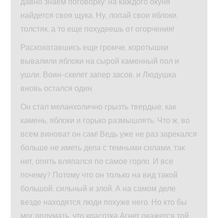
давно знаем поговорку: на каждого окуня
найдется своя щука. Ну, лопай свои яблоки,
толстяк, а то еще похудеешь от огорчения!
Расхохотавшись еще громче, коротышки
вывалили яблоки на сырой каменный пол и
ушли. Воин-скелет запер засов, и Людушка
вновь остался один.
Он стал меланхолично грызть твердые, как
камень, яблоки и горько размышлять. Что ж, во
всем виноват он сам! Ведь уже не раз зарекался
больше не иметь дела с темными силами, так
нет, опять вляпался по самое горло. И все
почему? Потому что он только на вид такой
большой, сильный и злой. А на самом деле
везде находятся люди похуже него. Но кто бы
мог подумать, что красотка Агнет окажется той