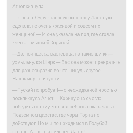
Агнет кивнула:
—Я знаю. Одну красивую женщину Ланга уже
сделала не очень красивой и совсем не
женщиной.— И она указала на пол, где стояла
клетка с мышкой Кориной.
—Да, принцесса мастерица на такие шутки,—
ухмыльнулся Шарк.— Вас она может превратить
для разнообразия во что-нибудь другое.
Например, в лягушку.
—Пускай попробует!— с неожиданной яростью
воскликнула Агнет.— Корину она смогла
победить потому, что волшебница оказалась в
Подземном царстве, где чары Торна не
действуют. Но мы-то находимся в Голубой
стране! А здесь я сильнее Ланги!