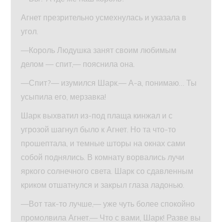
Агнет презрительно усмехнулась и указала в
угол.
—Король Людушка занят своим любимым
делом — спит,— пояснила она.
—Спит?— изумился Шарк.— А-а, понимаю… Ты
усыпила его, мерзавка!
Шарк выхватил из-под плаща кинжал и с
угрозой шагнул было к Агнет. Но та что-то
прошептала, и темные шторы на окнах сами
собой поднялись. В комнату ворвались лучи
яркого солнечного света. Шарк со сдавленным
криком отшатнулся и закрыл глаза ладонью.
—Вот так-то лучше,— уже чуть более спокойно
промолвила Агнет.— Что с вами, Шарк! Разве вы