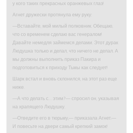
у кого таких прекрасных оранжевых глаз!
Агнет дружески протянула ему руку:
—Вставайте, мой милый полковник. Обещаю,
что со временем сделаю вас генералом!
Давайте немедля займемся делами. Этот дурак
Людушка только и делал, что ничего не делал. А
мы должны выполнить приказ Пакира и
подготовиться к приходу Тьмы как следует!
Шарк встал и вновь склонился, на этот раз еще
ниже.
—А что делать с… этим?— спросил он, указывая
на храпящего Людушку.
—Отведите его в тюрьму,— приказала Агнет.—
И повесьте на двери самый крепкий замок!