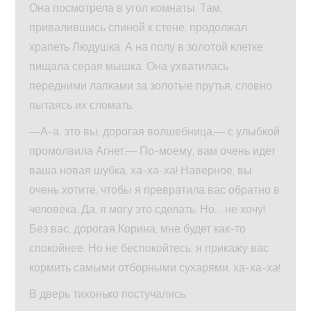
Она посмотрела в угол комнаты. Там,
привалившись спиной к стене, продолжал
храпеть Людушка. А на полу в золотой клетке
пищала серая мышка. Она ухватилась
передними лапками за золотые прутья, словно
пытаясь их сломать.
—А-а, это вы, дорогая волшебница,— с улыбкой
промолвила Агнет.— По-моему, вам очень идет
ваша новая шубка, ха-ха-ха! Наверное, вы
очень хотите, чтобы я превратила вас обратно в
человека. Да, я могу это сделать. Но… не хочу!
Без вас, дорогая Корина, мне будет как-то
спокойнее. Но не беспокойтесь, я прикажу вас
кормить самыми отборными сухарями, ха-ха-ха!
В дверь тихонько постучались.