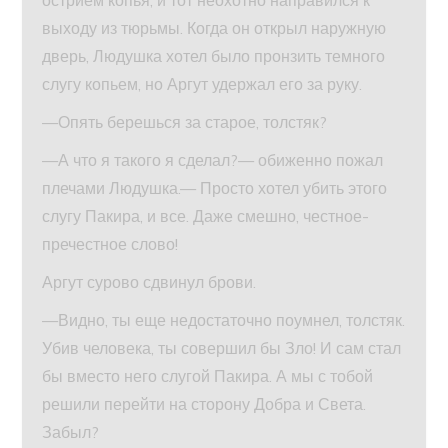
острием копья, и тот неохотно направился к
выходу из тюрьмы. Когда он открыл наружную
дверь, Людушка хотел было пронзить темного
слугу копьем, но Аргут удержал его за руку.
—Опять берешься за старое, толстяк?
—А что я такого я сделал?— обиженно пожал
плечами Людушка.— Просто хотел убить этого
слугу Пакира, и все. Даже смешно, честное-
пречестное слово!
Аргут сурово сдвинул брови.
—Видно, ты еще недостаточно поумнел, толстяк.
Убив человека, ты совершил бы Зло! И сам стал
бы вместо него слугой Пакира. А мы с тобой
решили перейти на сторону Добра и Света.
Забыл?