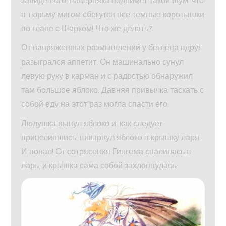
в тюрьму мигом сбегутся все темные коротышки
во главе с Шарком! Что же делать?
От напряженных размышлений у беглеца вдруг
разыгрался аппетит. Он машинально сунул
левую руку в карман и с радостью обнаружил
там большое яблоко. Давняя привычка таскать с
собой еду на этот раз могла спасти его.
Людушка вынул яблоко и, как следует
прицелившись, швырнул яблоко в крышку ларя.
И попал! От сотрясения Гингема свалилась в
ларь, и крышка сама собой захлопнулась.