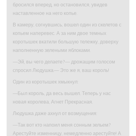
бросился вперед, но остановился, увидев
наставленное на него копье.
В камеру, согнувшись, вошел один из скелетов с
копьем наперевес. А за ним двое темных
коротышек вкатили большую тележку, доверху
наполненную зелеными яблоками.
—Эй, вы чего делаете?— дрожащим голосом
спросил Людушка.— Это же я, ваш король!
Один из коротышек хмыкнул:
—Был король, да весь вышел. Теперь у нас
новая королева, Агнет Прекрасная.
Людушка даже ахнул от возмущения:
—Так вот кто напоил меня сонным зельем?
Арестуйте изменницу, немедленно арестуйте! А