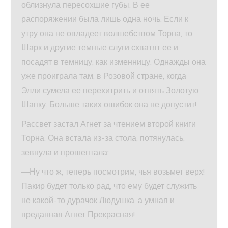
облизнула пересохшие губы. В ее
распоряжении была лишь одна ночь. Если к
утру она не овладеет волшебством Торна, то
Шарк и другие темные слуги схватят ее и
посадят в темницу, как изменницу. Однажды она
уже проиграла там, в Розовой стране, когда
Элли сумела ее перехитрить и отнять Золотую
Шапку. Больше таких ошибок она не допустит!
Рассвет застал Агнет за чтением второй книги
Торна. Она встала из-за стола, потянулась,
зевнула и прошептала:
—Ну что ж, теперь посмотрим, чья возьмет верх!
Пакир будет только рад, что ему будет служить
не какой-то дурачок Людушка, а умная и
преданная Агнет Прекрасная!