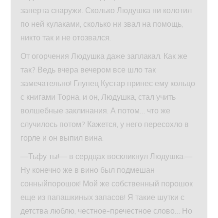
заперта снаружи. Сколько Людушка ни колотил
по ней кулаками, сколько ни звал на помощь,
никто так и не отозвался.
От огорчения Людушка даже заплакал. Как же
так? Ведь вчера вечером все шло так
замечательно! Глупец Кустар принес ему кольцо
с книгами Торна, и он, Людушка, стал учить
волшебные заклинания. А потом… что же
случилось потом? Кажется, у него пересохло в
горле и он выпил вина.
—Тьфу ты!— в сердцах воскликнул Людушка.—
Ну конечно же в вино был подмешан
сонныйпорошок! Мой же собственный порошок
еще из папашкиных запасов! Я такие шутки с
детства люблю, честное-пречестное слово… Но