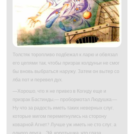
Толстяк торопливо подбежал к ларю и обвязал
его цепями так, чтобы призрак колдуньи не смог
бы вновь выбраться наружу. Затем он вытер со
лба пот и перевел дух.
—Хорошо, что я не привез в Когиду еще и
призрак Бастинды,— пробормотал Людушка.—
Ну что за радость иметь таких неверных слуг,
которые мигом переметнулись на сторону
коварной Агнет? Лучше уж иметь не сто слуг, а
одного друга… Эй, коротышка, что глаза