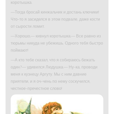
коротышка.
—Тогда бросай кинжальчик и достань ключики!
Что-то я засиделся в этом подвале, даже кости
от сырости ломит.
—Хорошо,— кивнул коротышка.— Все равно из
тюрьмы никуда не убежишь. Одного тебя быстро
поймают!
—А кто тебе сказал, что я собираюсь бежать
один?— удивился Людушка.— Ну-ка, проводи
меня к кузнецу Аргуту. Мы с ним давние
приятели, и я оч-чень по нему соскучился,
честное-пречестное слово!