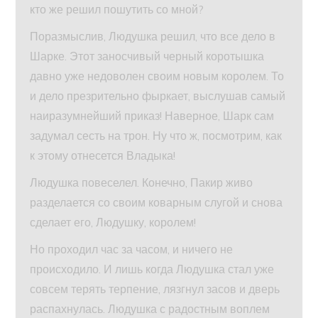
кто же решил пошутить со мной?
Поразмыслив, Людушка решил, что все дело в
Шарке. Этот заносчивый черный коротышка
давно уже недоволен своим новым королем. То
и дело презрительно фыркает, выслушав самый
наиразумнейший приказ! Наверное, Шарк сам
задумал сесть на трон. Ну что ж, посмотрим, как
к этому отнесется Владыка!
Людушка повеселел. Конечно, Пакир живо
разделается со своим коварным слугой и снова
сделает его, Людушку, королем!
Но проходил час за часом, и ничего не
происходило. И лишь когда Людушка стал уже
совсем терять терпение, лязгнул засов и дверь
распахнулась. Людушка с радостным воплем