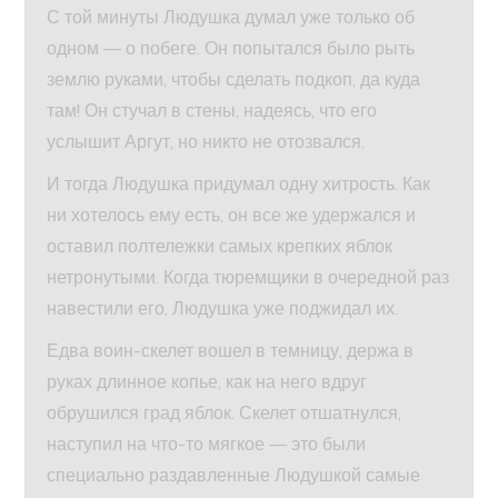
С той минуты Людушка думал уже только об
одном — о побеге. Он попытался было рыть
землю руками, чтобы сделать подкоп, да куда
там! Он стучал в стены, надеясь, что его
услышит Аргут, но никто не отозвался.
И тогда Людушка придумал одну хитрость. Как
ни хотелось ему есть, он все же удержался и
оставил полтележки самых крепких яблок
нетронутыми. Когда тюремщики в очередной раз
навестили его, Людушка уже поджидал их.
Едва воин-скелет вошел в темницу, держа в
руках длинное копье, как на него вдруг
обрушился град яблок. Скелет отшатнулся,
наступил на что-то мягкое — это были
специально раздавленные Людушкой самые