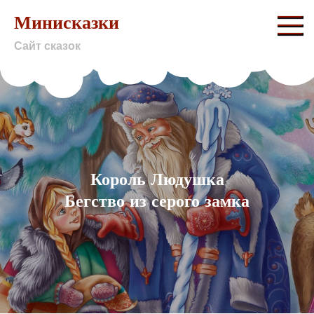
Skip
Минисказки
to
Сайт сказок
content
Король Людушка
Бегство из серого замка