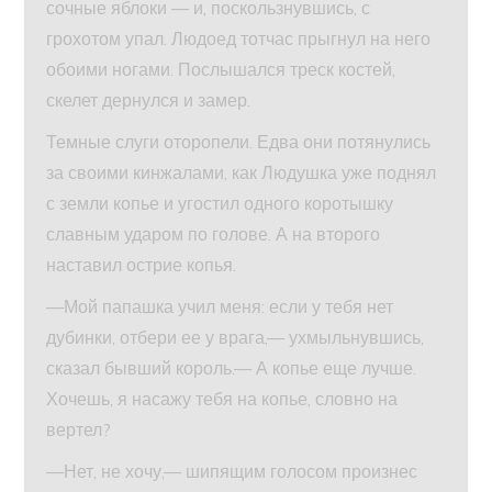
сочные яблоки — и, поскользнувшись, с
грохотом упал. Людоед тотчас прыгнул на него
обоими ногами. Послышался треск костей,
скелет дернулся и замер.
Темные слуги оторопели. Едва они потянулись
за своими кинжалами, как Людушка уже поднял
с земли копье и угостил одного коротышку
славным ударом по голове. А на второго
наставил острие копья.
—Мой папашка учил меня: если у тебя нет
дубинки, отбери ее у врага,— ухмыльнувшись,
сказал бывший король.— А копье еще лучше.
Хочешь, я насажу тебя на копье, словно на
вертел?
—Нет, не хочу,— шипящим голосом произнес