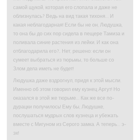
самой щукой, которая его слопала и даже не
облизнулась? Ведь на вид такая тихоня… И
какая неблагодарная! Если бы не он, Людушка,
то она бы до сих пор сидела в пещере Тамиза и
поливала синие растения из лейки. И как она
отблагодарила его?.. Нет, решено: если он
сумеет выбраться из тюрьмы, то больше со
Злом дела иметь не будет!
Людушка даже вздрогнул, придя к этой мысли.
Именно об этом говорил ему кузнец Аргут! Но
оказался в этой же тюрьме… Как же все по-
дурацки получилось! Ему бы, Людушке,
послушаться мудрых слов кузнеца и убежать
вместе с Мигуном из Серого замка. А теперь… э-
эх!