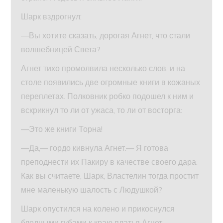
Шарк вздрогнул:
—Вы хотите сказать, дорогая Агнет, что стали
волшебницей Света?
Агнет тихо промолвила несколько слов, и на
столе появились две огромные книги в кожаных
переплетах. Полковник робко подошел к ним и
вскрикнул то ли от ужаса, то ли от восторга:
—Это же книги Торна!
—Да,— гордо кивнула Агнет.— Я готова
преподнести их Пакиру в качестве своего дара.
Как вы считаете, Шарк, Властелин тогда простит
мне маленькую шалость с Людушкой?
Шарк опустился на колено и прикоснулся
бледными губами к краю платья Агнет.