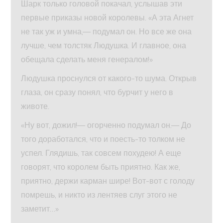
Шарк только головой покачал, услышав эти
первые приказы новой королевы. «А эта Агнет
не так уж и умна,— подумал он. Но все же она
лучше, чем толстяк Людушка. И главное, она
обещала сделать меня генералом!»
Людушка проснулся от какого-то шума. Открыв
глаза, он сразу понял, что бурчит у него в
животе.
«Ну вот, дожил!— огорченно подумал он.— До
того доработался, что и поесть-то толком не
успел. Глядишь, так совсем похудею! А еще
говорят, что королем быть приятно. Как же,
приятно, держи карман шире! Вот-вот с голоду
помрешь, и никто из лентяев слуг этого не
заметит…»