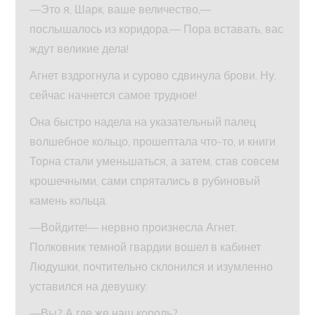
—Это я, Шарк, ваше величество,—
послышалось из коридора.— Пора вставать, вас
ждут великие дела!
Агнет вздрогнула и сурово сдвинула брови. Ну,
сейчас начнется самое трудное!
Она быстро надела на указательный палец
волшебное кольцо, прошептала что-то, и книги
Торна стали уменьшаться, а затем, став совсем
крошечными, сами спрятались в рубиновый
камень кольца.
—Войдите!— нервно произнесла Агнет.
Полковник темной гвардии вошел в кабинет
Людушки, почтительно склонился и изумленно
уставился на девушку:
—Вы? А где же наш король?