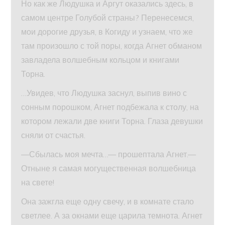
Но как же Людушка и Аргут оказались здесь, в
самом центре Голубой страны? Перенесемся,
мои дорогие друзья, в Когиду и узнаем, что же
там произошло с той поры, когда Агнет обманом
завладела волшебным кольцом и книгами
Торна.
…Увидев, что Людушка заснул, выпив вино с
сонным порошком, Агнет подбежала к столу, на
котором лежали две книги Торна. Глаза девушки
сняли от счастья.
—Сбылась моя мечта…— прошептала Агнет.—
Отныне я самая могущественная волшебница
на свете!
Она зажгла еще одну свечу, и в комнате стало
светлее. А за окнами еще царила темнота. Агнет