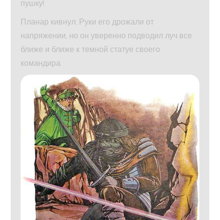
пушку!
Планар кивнул. Руки его дрожали от
напряжении, но он уверенно подводил луч все
ближе и ближе к темной статуе своего
командира.