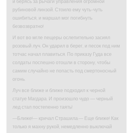
и берясь за рычаги управления огромной
рубиновой линзой. Стоило ему чуть-чуть
ошибиться, и маршал мог погибнуть
безвозвратно!
И вот во мгле пещеры ослепительно засиял
розовый луч. Он ударил в берег, и песок под ним
тотчас начал плавиться. По приказу Гуда все
солдаты поспешно отошли в сторону, чтобы
самим случайно не попасть под смертоносный
огонь.
Луч все ближе и ближе подходил к черной
статуе Магдара. И произошло чудо — черный
лед стал постепенно таять!
—Ближе!— кричал Страшила.— Еще ближе! Как
только я махну рукой, немедленно выключай