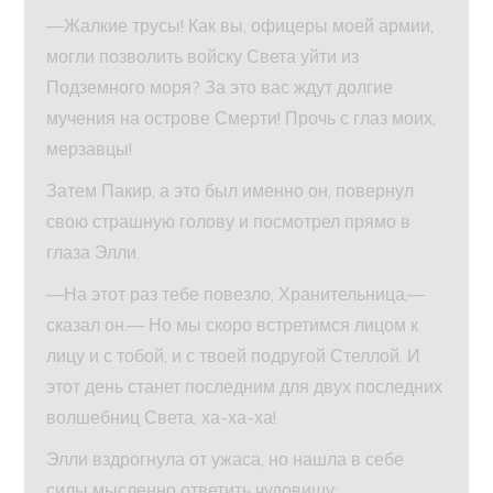
—Жалкие трусы! Как вы, офицеры моей армии,
могли позволить войску Света уйти из
Подземного моря? За это вас ждут долгие
мучения на острове Смерти! Прочь с глаз моих,
мерзавцы!
Затем Пакир, а это был именно он, повернул
свою страшную голову и посмотрел прямо в
глаза Элли.
—На этот раз тебе повезло, Хранительница,—
сказал он.— Но мы скоро встретимся лицом к
лицу и с тобой, и с твоей подругой Стеллой. И
этот день станет последним для двух последних
волшебниц Света, ха-ха-ха!
Элли вздрогнула от ужаса, но нашла в себе
силы мысленно ответить чудовищу: