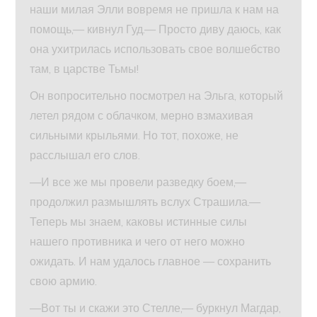
наши милая Элли вовремя не пришла к нам на
помощь,— кивнул Гуд.— Просто диву даюсь, как
она ухитрилась использовать свое волшебство
там, в царстве Тьмы!
Он вопросительно посмотрел на Эльга, который
летел рядом с облачком, мерно взмахивая
сильными крыльями. Но тот, похоже, не
расслышал его слов.
—И все же мы провели разведку боем,—
продолжил размышлять вслух Страшила.—
Теперь мы знаем, каковы истинные силы
нашего противника и чего от него можно
ожидать. И нам удалось главное — сохранить
свою армию.
—Вот ты и скажи это Стелле,— буркнул Магдар,