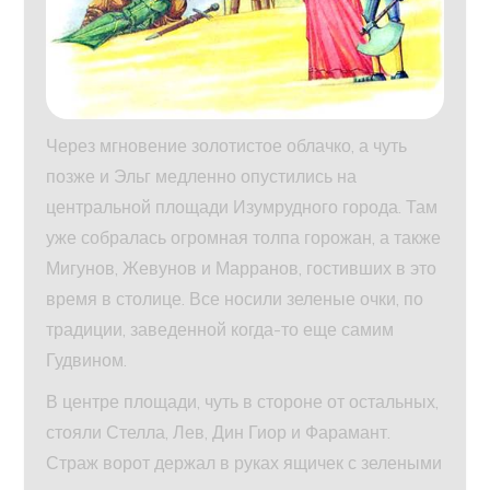
Через мгновение золотистое облачко, а чуть
позже и Эльг медленно опустились на
центральной площади Изумрудного города. Там
уже собралась огромная толпа горожан, а также
Мигунов, Жевунов и Марранов, гостивших в это
время в столице. Все носили зеленые очки, по
традиции, заведенной когда-то еще самим
Гудвином.
В центре площади, чуть в стороне от остальных,
стояли Стелла, Лев, Дин Гиор и Фарамант.
Страж ворот держал в руках ящичек с зелеными