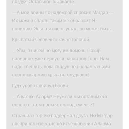
воздух. Остальное вы знаете.
—А мои воины? с надеждой спросил Магдар.—
Их можно спасти таким же образом? Я
понимаю, Эльг, ты очень устал, но может быть…
Крылатый человек покачал головой.
—Увы, я ничем не могу им помочь. Пакир,
наверное, уже вернулся на остров Горн. Нам
надо спешить, пока колдун не послал за нами
вдогонку армию крылатых чудовищ!
Гуд сурово сдвинул брови.
—А как же Аларм? Неужели мы оставим его
одного в этом проклятом подземелье?
Страшила горячо поддержал друга. Но Магдар
воспринял известие об исчезновении Аларма