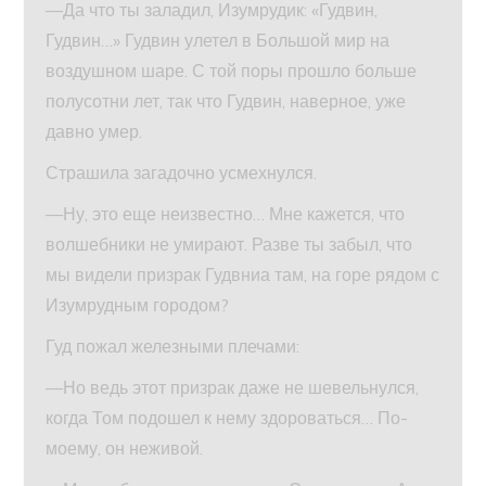
—Да что ты заладил, Изумрудик: «Гудвин,
Гудвин…» Гудвин улетел в Большой мир на
воздушном шаре. С той поры прошло больше
полусотни лет, так что Гудвин, наверное, уже
давно умер.
Страшила загадочно усмехнулся.
—Ну, это еще неизвестно… Мне кажется, что
волшебники не умирают. Разве ты забыл, что
мы видели призрак Гудвниа там, на горе рядом с
Изумрудным городом?
Гуд пожал железными плечами:
—Но ведь этот призрак даже не шевельнулся,
когда Том подошел к нему здороваться… По-
моему, он неживой.