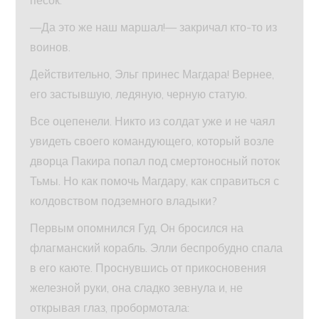
—Да это же наш маршал!— закричал кто-то из
воинов.
Действительно, Эльг принес Магдара! Вернее,
его застывшую, ледяную, черную статую.
Все оцепенели. Никто из солдат уже и не чаял
увидеть своего командующего, который возле
дворца Пакира попал под смертоносный поток
Тьмы. Но как помочь Магдару, как справиться с
колдовством подземного владыки?
Первым опомнился Гуд. Он бросился на
флагманский корабль. Элли беспробудно спала
в его каюте. Проснувшись от прикосновения
железной руки, она сладко зевнула и, не
открывая глаз, пробормотала: