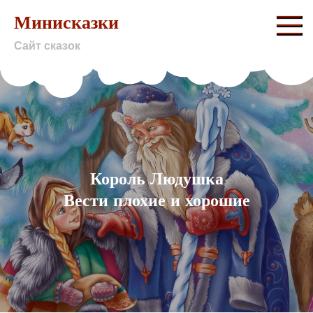
Skip
Минисказки
to
Сайт сказок
content
Король Людушка
Вести плохие и хорошие