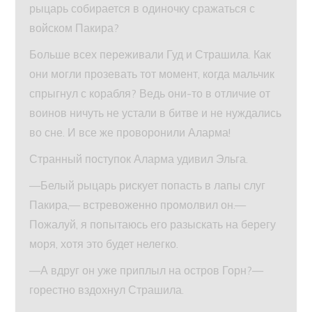
рыцарь собирается в одиночку сражаться с
войском Пакира?
Больше всех переживали Гуд и Страшила. Как
они могли прозевать тот момент, когда мальчик
спрыгнул с корабля? Ведь они-то в отличие от
воинов ничуть не устали в битве и не нуждались
во сне. И все же проворонили Аларма!
Странный поступок Аларма удивил Эльга.
—Белый рыцарь рискует попасть в лапы слуг
Пакира,— встревоженно промолвил он.—
Пожалуй, я попытаюсь его разыскать на берегу
моря, хотя это будет нелегко.
—А вдруг он уже приплыл на остров Горн?—
горестно вздохнул Страшила.