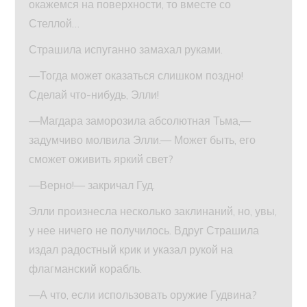
окажемся на поверхности, то вместе со
Стеллой…
Страшила испуганно замахал руками.
—Тогда может оказаться слишком поздно!
Сделай что-нибудь, Элли!
—Магдара заморозила абсолютная Тьма,—
задумчиво молвила Элли.— Может быть, его
сможет оживить яркий свет?
—Верно!— закричал Гуд.
Элли произнесла несколько заклинаний, но, увы,
у нее ничего не получилось. Вдруг Страшила
издал радостный крик и указал рукой на
флагманский корабль.
—А что, если использовать оружие Гудвина?