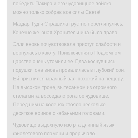
победить Пакира и его чудовищное войско
можно только собрав все силы Света!
Магдар, Гуд и Страшила грустно переглянулись.
Конечно же юная Хранительница была права.
Элли вновь почувствовала приступ слабости и
вернулась в каюту. Приключения в Подземном
царстве очень утомили ее. Едва коснувшись
подушки, она вновь провалилась в глубокий сон.
Ей приснился мрачный зал, похожий на пещеру.
На высоком троне, вытесанном из огромного
сталагмита, восседало рогатое чудовище.
Перед ним на коленях стояло несколько
десятков воинов с кабаньими головами.
Чудовище выдохнуло изо рта длинный язык
фиолетового пламени и прорычало: