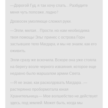
—Дорогой Гуд, я так хочу спать… Разбудите
меня чуть попозже, ладно?
Дровосек умоляюще сложил руки.
—Элли, милая… Прости, но нам необходима
твоя помощь! Эльг принес с острова Горн
застывшее тело Магдара, и мы не знаем, как его
оживить.
Элли сразу же вскочила. Вскоре она уже стояла
на берегу возле черного изваяния, которое еще
недавно было маршалом армии Света.
—Я не знаю, как расколдовать Магдара…—
растерянно пробормотала юная
Хранительница.— Мое волшебство не действует
здесь, под землей. Может быть, когда мы