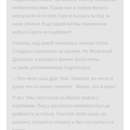
неприятностями. Пакир мог в любую минуту
вернуться на остров Горн и послать вслед за
ними погоню. Еще одной битвы измученное
войско Света не выдержит!
Наконец над рекой появилось темное пятно.
Солдаты схватились за оружие. Но Железный
Дровосек, у которого зрение было очень
острым, успокаивающе поднял руку:
—Это летит наш друг Эльг. Кажется, он несет в
руках что-то очень тяжелое… Может, это Аларм?
И вот Эльг опустился на берегу рядом с
кораблями. Вид у крылатого человека был до
крайности усталым. Опустив свою ношу, он,
шатаясь, отошел в сторону и без сил рухнул на
песок.