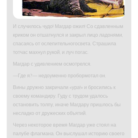
И случилось чудо! Магдар ожил! Со сдавленным
криком он отшатнулся и закрыл лицо ладонями,
спасаясь от ослепительногосвета. Страшила
тотчас махнул рукой, и луч погас.
Магдар с удивлением осмотрелся.
—Где я?— недоуменно пробормотал он.
Вины дружно закричали «ура!» и бросились к
своему командиру. Гуду с трудом удалось
остановить толпу, иначе Магдару пришлось бы
несладко от дружеских объятий.
Через некоторое время Магдар уже стоял на
палубе флагмана. Он выслушал историю своего