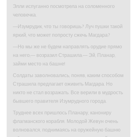
Элли испуганно посмотрела на соломенного
человечка.
—Изумрудик, что ты говоришь? Луч пушки такой
яркий, что может попросту сжечь Магдара?
—Но мы же не будем направлять орудие прямо
на него,— возразил Страшила.— Эй, Планар,
займи место на башне!
Солдаты заволновались, поняв, каким способом
Страшила предлагает оживить Магдара. Но
никто не стал возражать. Все верили в мудрость
бывшего правителя Изумрудного города.
Труднее всех пришлось Планару, канониру
флагманского корабля. Молодой Жевун очень
волновался, поднимаясь на оружейную башню