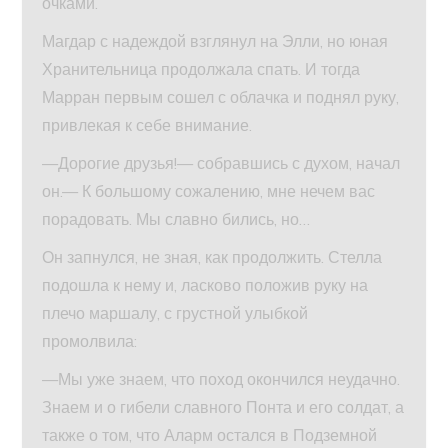
очками.
Магдар с надеждой взглянул на Элли, но юная
Хранительница продолжала спать. И тогда
Марран первым сошел с облачка и поднял руку,
привлекая к себе внимание.
—Дорогие друзья!— собравшись с духом, начал
он.— К большому сожалению, мне нечем вас
порадовать. Мы славно бились, но…
Он запнулся, не зная, как продолжить. Стелла
подошла к нему и, ласково положив руку на
плечо маршалу, с грустной улыбкой
промолвила:
—Мы уже знаем, что поход окончился неудачно.
Знаем и о гибели славного Понта и его солдат, а
также о том, что Аларм остался в Подземной