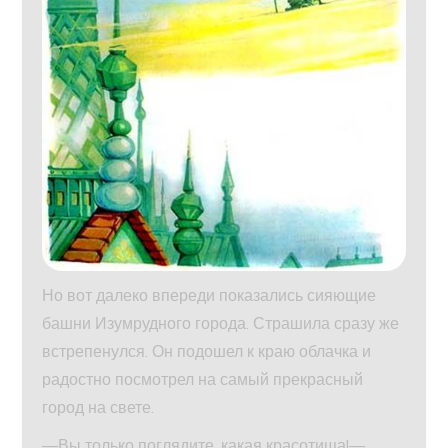
Но вот далеко впереди показались сияющие
башни Изумрудного города. Страшила сразу же
встрепенулся. Он подошел к краю облачка и
радостно посмотрел на самый прекрасный
город на свете.
—Вы только поглядите, какая красотища!—