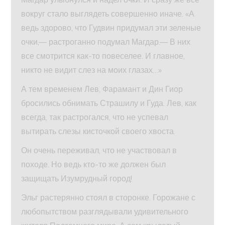
вокруг стало выглядеть совершенно иначе. «А
ведь здорово, что Гудвин придумал эти зеленые
очки,— растроганно подумал Магдар.— В них
все смотрится как-то повеселее. И главное,
никто не видит слез на моих глазах…»
А тем временем Лев, Фарамант и Дин Гиор
бросились обнимать Страшилу и Гуда. Лев, как
всегда, так растрогался, что не успевал
вытирать слезы кисточкой своего хвоста.
Он очень переживал, что не участвовал в
походе. Но ведь кто-то же должен был
защищать Изумрудный город!
Эльг растерянно стоял в сторонке. Горожане с
любопытством разглядывали удивительного