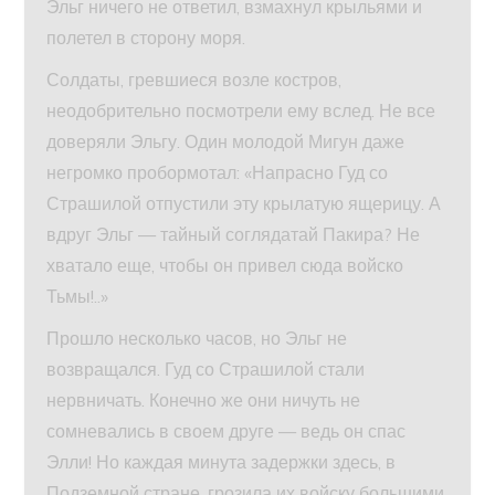
Эльг ничего не ответил, взмахнул крыльями и
полетел в сторону моря.
Солдаты, гревшиеся возле костров,
неодобрительно посмотрели ему вслед. Не все
доверяли Эльгу. Один молодой Мигун даже
негромко пробормотал: «Напрасно Гуд со
Страшилой отпустили эту крылатую ящерицу. А
вдруг Эльг — тайный соглядатай Пакира? Не
хватало еще, чтобы он привел сюда войско
Тьмы!..»
Прошло несколько часов, но Эльг не
возвращался. Гуд со Страшилой стали
нервничать. Конечно же они ничуть не
сомневались в своем друге — ведь он спас
Элли! Но каждая минута задержки здесь, в
Подземной стране, грозила их войску большими