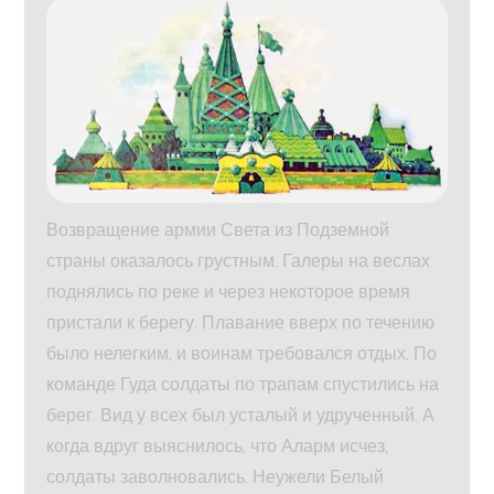
Возвращение армии Света из Подземной
страны оказалось грустным. Галеры на веслах
поднялись по реке и через некоторое время
пристали к берегу. Плавание вверх по течению
было нелегким, и воинам требовался отдых. По
команде Гуда солдаты по трапам спустились на
берег. Вид у всех был усталый и удрученный. А
когда вдруг выяснилось, что Аларм исчез,
солдаты заволновались. Неужели Белый