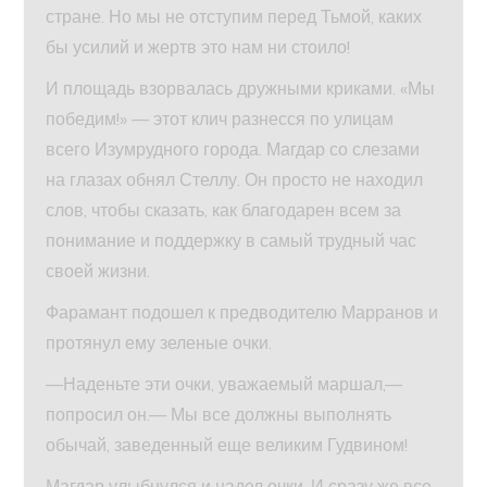
стране. Но мы не отступим перед Тьмой, каких
бы усилий и жертв это нам ни стоило!
И площадь взорвалась дружными криками. «Мы
победим!» — этот клич разнесся по улицам
всего Изумрудного города. Магдар со слезами
на глазах обнял Стеллу. Он просто не находил
слов, чтобы сказать, как благодарен всем за
понимание и поддержку в самый трудный час
своей жизни.
Фарамант подошел к предводителю Марранов и
протянул ему зеленые очки.
—Наденьте эти очки, уважаемый маршал,—
попросил он.— Мы все должны выполнять
обычай, заведенный еще великим Гудвином!
Магдар улыбнулся и надел очки. И сразу же все