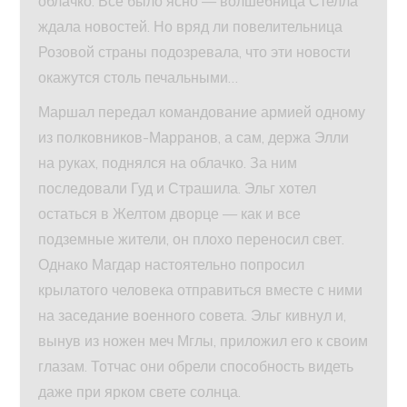
облачко. Все было ясно — волшебница Стелла
ждала новостей. Но вряд ли повелительница
Розовой страны подозревала, что эти новости
окажутся столь печальными…
Маршал передал командование армией одному
из полковников-Марранов, а сам, держа Элли
на руках, поднялся на облачко. За ним
последовали Гуд и Страшила. Эльг хотел
остаться в Желтом дворце — как и все
подземные жители, он плохо переносил свет.
Однако Магдар настоятельно попросил
крылатого человека отправиться вместе с ними
на заседание военного совета. Эльг кивнул и,
вынув из ножен меч Мглы, приложил его к своим
глазам. Тотчас они обрели способность видеть
даже при ярком свете солнца.