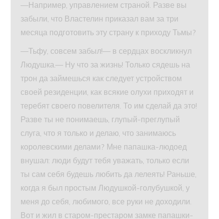
—Например, управлением страной. Разве вы
забыли, что Властелин приказал вам за три
месяца подготовить эту страну к приходу Тьмы?
—Тьфу, совсем забыл!— в сердцах воскликнул
Людушка.— Ну что за жизнь! Только сядешь на
трон да займешься как следует устройством
своей резиденции, как всякие олухи приходят и
теребят своего повелителя. То им сделай да это!
Разве ты не понимаешь, глупый-преглупый
слуга, что я только и делаю, что занимаюсь
королевскими делами? Мне папашка-людоед
внушал: люди будут тебя уважать, только если
ты сам себя будешь любить да лелеять! Раньше,
когда я был простым Людушкой-голубушкой, у
меня до себя, любимого, все руки не доходили.
Вот и жил в старом-престаром замке папашки-