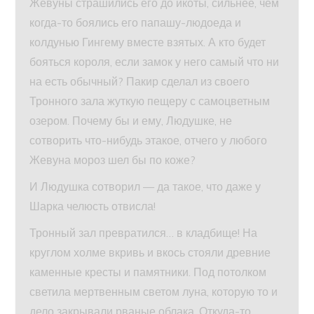
Жевуны страшились его до икоты, сильнее, чем
когда-то боялись его папашу-людоеда и
колдунью Гингему вместе взятых. А кто будет
бояться короля, если замок у него самый что ни
на есть обычный? Пакир сделал из своего
Тронного зала жуткую пещеру с самоцветным
озером. Почему бы и ему, Людушке, не
сотворить что-нибудь этакое, отчего у любого
Жевуна мороз шел бы по коже?
И Людушка сотворил — да такое, что даже у
Шарка челюсть отвисла!
Тронный зал превратился… в кладбище! На
круглом холме вкривь и вкось стояли древние
каменные кресты и памятники. Под потолком
светила мертвенным светом луна, которую то и
дело закрывали рваные облака. Откуда-то