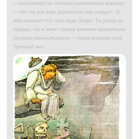
— воскликнул он, потирая ушибленную макушку.
— Нет, не все еще доработано как следует… А
мне мешают! Что тебе надо, Шарк? Ты разве не
видишь, что я занят самым важным-преважным
государственным делом — перестраиваю свой
Тронный зал?