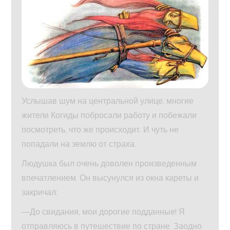
Услышав шум на центральной улице, многие
жители Когиды побросали работу и побежали
посмотреть, что же происходит. И чуть не
попадали на землю от страха.
Людушка был очень доволен произведенным
впечатлением. Он высунулся из окна кареты и
закричал:
—До свидания, мои дорогие подданные! Я
отправляюсь в путешествие по стране. Заодно