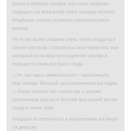
упала в обморок, увидев грустного людоеда,
сидящего на могильной плите посреди жуткого
кладбища, словно огромная нахохлившаяся
ворона.
Но Агнет была слишком умна, чтобы поддаться
своим чувствам. Собрав все свое мужество, она
изобразила на лице восхищенную улыбку и
порывисто прижала руки к груди.
—Ах, как здесь замечательно!— воскликнула
она, обводя Тронный зал изумленным взглядом.
— Ваше величество, только вы, с вашим
утонченным вкусом и богатой фантазией, могли
создать такое чудо!
Людушка встрепенулся и недоверчиво взглянул
на девушку.