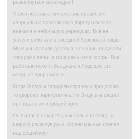
развернуться как следует!
Через несколько километров процессия
свернула на проселочную дорогу и вскоре
въехала в небольшую деревушку. Все ее
жители работали в соседней березовой роще.
Мужчины валили деревья, женщины обрубали
топорами ветви, а молодежь жгла костры. Все
работали нехотя, без души, и Людушке это
очень не понравилось.
Когда Жевуны завидели странную процессию,
то здорово перепугались. Но Людушка решил
преподать им хороший урок.
Он выплыл из кареты, как большая птица, и,
широко раскинув руки, словно крылья, сделал
над рощей круг.