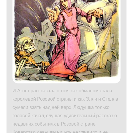
И Агнет рассказала о том, как обманом стала
королевой Розовой страны и как Элли и Стелла
сумели взять над ней верх. Людушка только
головой качал, слушая удивительный рассказ о
недавних событиях в Розовой стране.
Коварство девушки ничуть не удивило и не