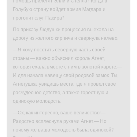
помощь прилетят Элли и Стелла? Когда в
Голубую страну войдет армия Магдара и
прогонит слуг Пакира?
По приказу Людушки процессия выехала на
дорогу из желтого кирпича и свернула налево.
—Я хочу посетить северную часть своей
страны,— важно объяснил король Агнет,
которая ехала вместе с ним в золотой карете.—
И для начала навещу свой родовой замок. Ты,
Агнетушка, увидишь места, где я провел свое
расчудесное детство, а также горестную и
одинокую молодость.
—Ох, как интересно, ваше величество!—
Радостно всплеснула руками Агнет.— Но
почему же ваша молодость была одинокой?