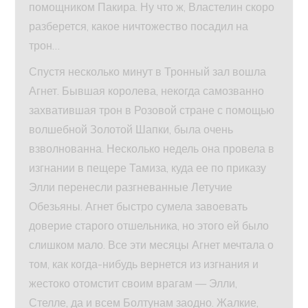
помощником Пакира. Ну что ж, Властелин скоро
разберется, какое ничтожество посадил на
трон…
Спустя несколько минут в Тронный зал вошла
Агнет. Бывшая королева, некогда самозванно
захватившая трон в Розовой стране с помощью
волшебной Золотой Шапки, была очень
взволнованна. Несколько недель она провела в
изгнании в пещере Тамиза, куда ее по приказу
Элли перенесли разгневанные Летучие
Обезьяны. Агнет быстро сумела завоевать
доверие старого отшельника, но этого ей было
слишком мало. Все эти месяцы Агнет мечтала о
том, как когда-нибудь вернется из изгнания и
жестоко отомстит своим врагам — Элли,
Стелле, да и всем Болтунам заодно. Жалкие,