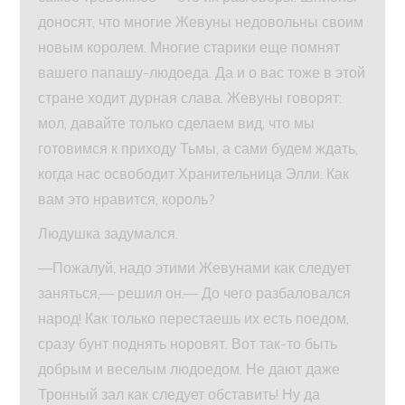
доносят, что многие Жевуны недовольны своим
новым королем. Многие старики еще помнят
вашего папашу-людоеда. Да и о вас тоже в этой
стране ходит дурная слава. Жевуны говорят:
мол, давайте только сделаем вид, что мы
готовимся к приходу Тьмы, а сами будем ждать,
когда нас освободит Хранительница Элли. Как
вам это нравится, король?
Людушка задумался.
—Пожалуй, надо этими Жевунами как следует
заняться,— решил он.— До чего разбаловался
народ! Как только перестаешь их есть поедом,
сразу бунт поднять норовят. Вот так-то быть
добрым и веселым людоедом. Не дают даже
Тронный зал как следует обставить! Ну да