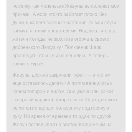
погляжу, как миленькие Жевуны выполняют мои
приказы, А если кто-то работает плохо, без
души, и жалеет зеленые растения, то мои слуги
займутся этими предателями. Надеюсь, что вы,
жители Kогиды, не захотите огорчать своего
добренького Людушку? Полковник Шарк
проследит, чтобы вы не ленились. А теперь
кричите «ура!».
Жевуны дружно закричали «ура!» — а что им
еще оставалось делать? А потом вернулись к
своим топорам и пилам. Они уже знали, какой
скверный характер у коротышки Шарка, и никто
не хотел попасться полковнику под горячую
руку. Но время от времени то один, то другой
Жевун поглядывал на восток. Когда же им на