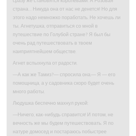
сразу же становятся королевами. А Розовая
страна… Никуда она от нас не денется! Но для
этого надо немножко поработать. Не хочешь ли
ты, Агнетушка, отправиться со мной в
путешествие по Голубой стране? Я был бы
очень рад путешествовать в твоем
наиприятнейшем обществе.
Агнет вспыхнула от радости.
—А как же Тамиз?— спросила она.— Я — его
помощница, а у садовника скоро будет очень
много работы.
Людушка беспечно махнул рукой:
—Ничего, как-нибудь справится! И потом, не
вечность же мы будем путешествовать. Я по
натуре домосед и постараюсь побыстрее