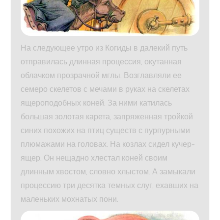
На следующее утро из Когиды в далекий путь
отправилась длинная процессия, окутанная
облачком прозрачной мглы. Возглавляли ее
семеро скелетов с мечами в руках на скелетах
ящероподобных коней. За ними катилась
большая золотая карета, запряженная тройкой
синих похожих на птиц существ с пурпурными
плюмажами на головах. На козлах сидел кучер-
ящер. Он нещадно хлестал коней своим
длинным хвостом, словно хлыстом. А замыкали
процессию три десятка темных слуг, ехавших на
маленьких мохнатых пони.