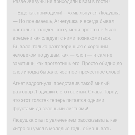
Разве Жевуны не приходили к вам в гости?
—Еще как приходили!— ухмыльнулся Людушка.
— Но понимаешь, Агнетушка, я всегда бывал
настолько голоден, что у меня просто не было
времени как следует с ними познакомиться.
Бывало, только разговоришься с хорошим
человеком по душам, как — хлоп — и сам не
заметишь, как проглотишь его. Просто обидно до
слез иногда бывало, честное-пречестное слово!
Агнет вздрогнула, представив такой милый
разговор Людушки с его гостями. Слава Торну,
что этот толстяк теперь питается одними
фруктами да зелеными листьями!
Людушка стал с увлечением рассказывать, как
хитро он умел в молодые годы обманывать