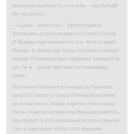
всяческую приятность, и на тебе — все бросай!
Но что делать?
—Ладно,— кивнул он.— Завтра утром я
отправлюсь в путешествие по Голубой стране.
И Жевуны еще пожалеют о том, что я оставил
Когиду!.. А теперь иди, Шарк, и готовься к моему
походу. И позови ко мне садовника Тамиза! Или
нет, гм-м… лучше пригласи его помощницу
Агнет.
Полковник поклонился и вышел из Тронного
зала. Его трясло от злости. Почему Властелин
не назначил его, Шарка, королем этой страны?
Уж он-то мигом заставил бы Жевунов работать
как следует! А этот ничтожный толстяк слишком
глуп и тщеславен, чтобы стать хорошим