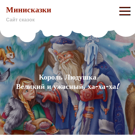
Skip
Минисказки
to
Сайт сказок
content
Король Людушка
Великий и ужасный, ха-ха-ха!