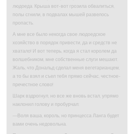
людоеда. Крыша вот-вот грозила обвалиться,
полы сгнили, в подвалах мышей развелось
пропасть.
А мне все было некогда свое людоедское
хозяйство в порядок привести, да и средств не
хватало! И вот теперь, когда я стал королем да
волшебником, мне собственные слуги мешают.
Жаль, что Дональд сделал меня вегетарианцем,
а то бы взял и съел тебя прямо сейчас, честное-
пречестное слово!
Шарк вздрогнул, но все же вновь встал, упрямо
наклонил голову и пробурчал:
—Воля ваша, король, но принцесса Ланга будет
вами очень недовольна.