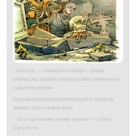
—Кхе-кхе…— закашлялся Шарк.— Ваше
величество, короли иногда должны заниматься
и другими делами.
Людушка недовольно поморщился, глядя на
темного слугу сверху вниз.
—Это еще какими такими делами?— строго
спросил он.