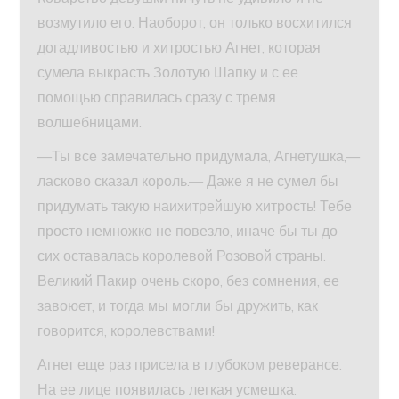
возмутило его. Наоборот, он только восхитился
догадливостью и хитростью Агнет, которая
сумела выкрасть Золотую Шапку и с ее
помощью справилась сразу с тремя
волшебницами.
—Ты все замечательно придумала, Агнетушка,—
ласково сказал король.— Даже я не сумел бы
придумать такую наихитрейшую хитрость! Тебе
просто немножко не повезло, иначе бы ты до
сих оставалась королевой Розовой страны.
Великий Пакир очень скоро, без сомнения, ее
завоюет, и тогда мы могли бы дружить, как
говорится, королевствами!
Агнет еще раз присела в глубоком реверансе.
На ее лице появилась легкая усмешка.