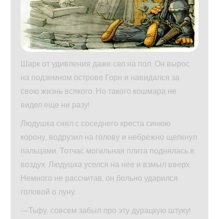
Шарк от удивления даже сел на пол. Он вырос
на подземном острове Горн и навидался за
свою жизнь всякого. Но такого кошмара не
видел еще ни разу!
Людушка снял с соседнего креста синюю
корону, водрузил на голову и небрежно щелкнул
пальцами. Тотчас могильная плита поднялась в
воздух. Людушка уселся на нее и взмыл вверх.
Немного не рассчитав, он больно ударился
головой о луну.
—Тьфу, совсем забыл про эту дурацкую штуку!