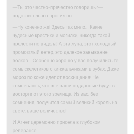
—Ты это честно-пречестно говоришь?—
подозрительно спросил он.
—Ну конечно же! Здесь так мило… Какие
чудесные крестики и могилки, никогда такой
прелести не видела! А эта луна, этот холодный
промозглый ветер, это далекое завывание
волков… Особенно хорошо у вас получились те
семь скелетиков с кинжальчиками в зубах. Даже
мороз по коже идет от восхищения! Не
сомневаюсь, что все ваши подданные будут в
восторге от этого зрелища. Из вас, без
сомнения, получится самый великий король на
свете, ваше величество!
И Агнет церемонно присела в глубоком
реверансе.