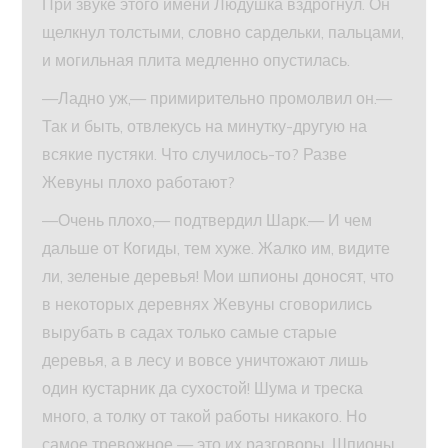
При звуке этого имени Людушка вздрогнул. Он
щелкнул толстыми, словно сардельки, пальцами,
и могильная плита медленно опустилась.
—Ладно уж,— примирительно промолвил он.—
Так и быть, отвлекусь на минутку-другую на
всякие пустяки. Что случилось-то? Разве
Жевуны плохо работают?
—Очень плохо,— подтвердил Шарк.— И чем
дальше от Когиды, тем хуже. Жалко им, видите
ли, зеленые деревья! Мои шпионы доносят, что
в некоторых деревнях Жевуны сговорились
вырубать в садах только самые старые
деревья, а в лесу и вовсе уничтожают лишь
один кустарник да сухостой! Шума и треска
много, а толку от такой работы никакого. Но
самое тревожное — это их разговоры. Шпионы