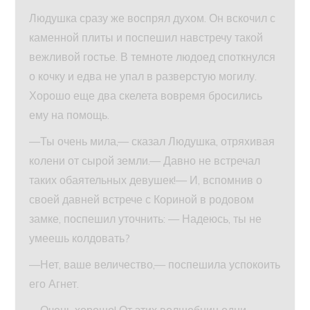
Людушка сразу же воспрял духом. Он вскочил с
каменной плиты и поспешил навстречу такой
вежливой гостье. В темноте людоед споткнулся
о кочку и едва не упал в разверстую могилу.
Хорошо еще два скелета вовремя бросились
ему на помощь.
—Ты очень мила,— сказал Людушка, отряхивая
колени от сырой земли.— Давно не встречал
таких обаятельных девушек!— И, вспомнив о
своей давней встрече с Кориной в родовом
замке, поспешил уточнить: — Надеюсь, ты не
умеешь колдовать?
—Нет, ваше величество,— поспешила успокоить
его Агнет.
—Очень хорошо! От этих волшебниц одни