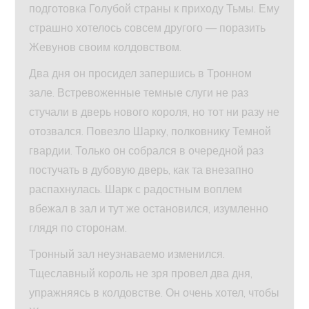
подготовка Голубой страны к приходу Тьмы. Ему
страшно хотелось совсем другого — поразить
Жевунов своим колдовством.
Два дня он просидел запершись в Тронном
зале. Встревоженные темные слуги не раз
стучали в дверь нового короля, но тот ни разу не
отозвался. Повезло Шарку, полковнику Темной
гвардии. Только он собрался в очередной раз
постучать в дубовую дверь, как та внезапно
распахнулась. Шарк с радостным воплем
вбежал в зал и тут же остановился, изумленно
глядя по сторонам.
Тронный зал неузнаваемо изменился.
Тщеславный король не зря провел два дня,
упражняясь в колдовстве. Он очень хотел, чтобы