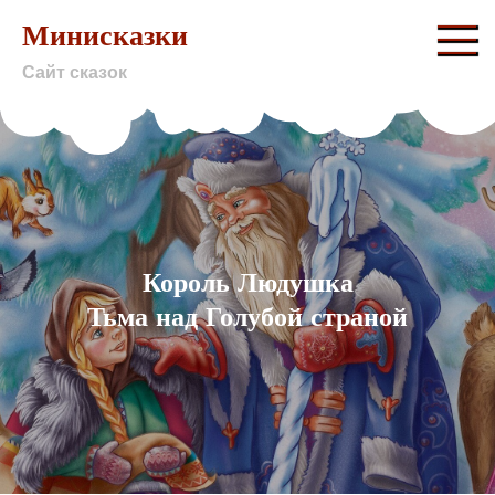
Skip
Минисказки
to
Сайт сказок
content
Король Людушка
Тьма над Голубой страной