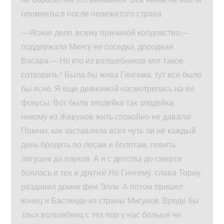
опомниться после пережитого страха.
—Ясное дело, всему причиной колдовство,—
поддержала Мингу ее соседка, дородная
Васара.— Но кто из волшебников мог такое
сотворить? Была бы жива Гингема, тут все было
бы ясно. Я еще девчонкой насмотрелась на ее
фокусы. Вот была злодейка так злодейка,
никому из Жевунов жить спокойно не давала!
Помню, как заставляла всех чуть ли не каждый
день бродить по лесам и болотам, ловить
лягушек да пауков. А я с детства до смерти
боялась и тех и других! Но Гингему, слава Торну,
раздавил домик феи Элли. А потом пришел
конец и Бастинде из страны Мигунов. Вроде бы
злых волшебниц с тех пор у нас больше не