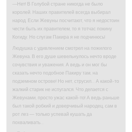
—Нет! В Голубой стране никогда не было
королей. Наших правителей всегда выбирал
народ. Если Жевуны посчитают, что я недостоин
чести быть их правителем, то я тотчас покину
Когиду. Но слугам Пакира я не подчинюсь!
Людушка с удивлением смотрел на пожилого
Жевуна. В его душе шевельнулось нечто вроде
сочувствия и уважения. А ведь и он мог бы
сказать нечто подобное Пакиру там, на
подземном острове! Но нет, струсил… А какой-то
жалкий старик не испугался. Что делается с
Жевунами, просто ужас какой-то! А ведь раньше
был такой робкий и доверчивый народец, сам в
рот лез — только успевай кушать да
похваливать…