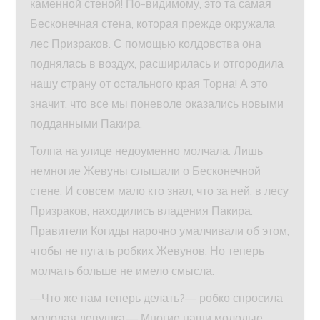
каменной стеной! По-видимому, это та самая
Бесконечная стена, которая прежде окружала
лес Призраков. С помощью колдовства она
поднялась в воздух, расширилась и отгородила
нашу страну от остального края Торна! А это
значит, что все мы поневоле оказались новыми
подданными Пакира.
Толпа на улице недоуменно молчала. Лишь
немногие Жевуны слышали о Бесконечной
стене. И совсем мало кто знал, что за ней, в лесу
Призраков, находились владения Пакира.
Правители Когиды нарочно умалчивали об этом,
чтобы не пугать робких Жевунов. Но теперь
молчать больше не имело смысла.
—Что же нам теперь делать?— робко спросила
молодая девушка.— Многие наши молодые