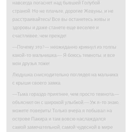
навсегда погаснет над бывшей Голубой
страной. Но не плачьте, дорогие Жевуны, и не
расстраивайтесь! Все вы останетесь живы и
здоровы и даже станете еще веселее и
счастливее, чем прежде!
—Почему это?— неожиданно крикнул из толпы
какой-то мальчишка.— Я боюсь темноты, и все
мои друзья тоже!
Людушка снисходительно поглядел на мальчика
с крыши своего замка.
—Тьма гораздо приятнее, чем просто темнота,—
объяснил он с широкой улыбкой.— Уж я-то знаю,
можете поверить! Только вчера я побывал на
острове Пакира и там вовсю наслаждался
самой замечательной, самой чудесной в мире