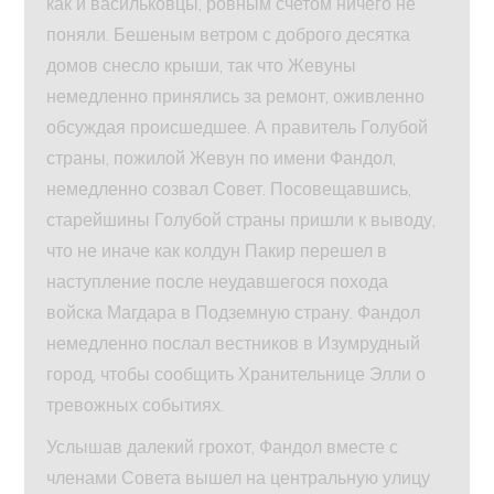
как и васильковцы, ровным счетом ничего не
поняли. Бешеным ветром с доброго десятка
домов снесло крыши, так что Жевуны
немедленно принялись за ремонт, оживленно
обсуждая происшедшее. А правитель Голубой
страны, пожилой Жевун по имени Фандол,
немедленно созвал Совет. Посовещавшись,
старейшины Голубой страны пришли к выводу,
что не иначе как колдун Пакир перешел в
наступление после неудавшегося похода
войска Магдара в Подземную страну. Фандол
немедленно послал вестников в Изумрудный
город, чтобы сообщить Хранительнице Элли о
тревожных событиях.
Услышав далекий грохот, Фандол вместе с
членами Совета вышел на центральную улицу