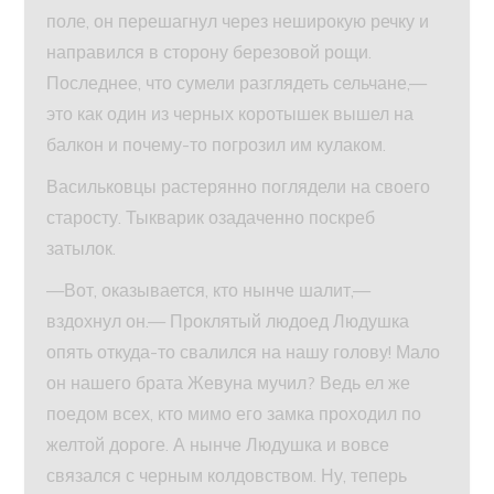
поле, он перешагнул через неширокую речку и
направился в сторону березовой рощи.
Последнее, что сумели разглядеть сельчане,—
это как один из черных коротышек вышел на
балкон и почему-то погрозил им кулаком.
Васильковцы растерянно поглядели на своего
старосту. Тыкварик озадаченно поскреб
затылок.
—Вот, оказывается, кто нынче шалит,—
вздохнул он.— Проклятый людоед Людушка
опять откуда-то свалился на нашу голову! Мало
он нашего брата Жевуна мучил? Ведь ел же
поедом всех, кто мимо его замка проходил по
желтой дороге. А нынче Людушка и вовсе
связался с черным колдовством. Ну, теперь