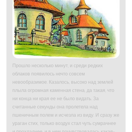
Прошло несколько минут, и среди редких
облаков появилось нечто совсем
невообразимое. Казалось, высоко над землей
плыла огромная каменная стена, да такая, что
ни конца ни края ее не было видать. За
считанные секунды она пролетела над
пшеничным полем и исчезла из виду. И сразу же
ураган стих, только воздух стал чуть сумрачнее
и прохладнее, и в нем почувствовалась какая-