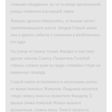
словами ободрения, но тут в конце центральной
улицы появился шагающий замок.
Жевуны дружно обернулись, услышав грохот
приближающихся шагов. Увидев Серый замок,
они и думать забыли о сражении и разбежались
кто куда.
На улице остались только Фандол и шестеро
других членов Совета. Правитель Голубой
страны сложил руки на груди, спокойно глядя на
каменную громаду.
Серый замок остановился в нескольких шагах
от мужественных Жевунов. Людушка нагнулся,
глядя сверху вниз на правителя Фандола. С
крыши замка пожилой Жевун казался
крошечным, словно муха. Такого запросто