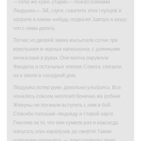
—Тебе же хуже, старик,— пожал плечами
Людушка.— Эй, слуги, схватите этих глупцов и
заприте в каком-нибудь подвале! Завтра я решу,
что с ними делать.
Тотчас из дверей замка высыпали сотни три
коротышек в черных капюшонах, с длинными
кинжалами в руках. Они молча окружили
Фандола и остальных членов Совета, связали
их и увели в соседний дом.
Людушка потер руки, довольно улыбаясь. Все
началось совсем неплохо! Конечно же робкие
Жевуны не посмели вступить с ним в бой.
Спасибо папашке-людоеду и старой карге
Гингеме за то, что они сумели раз и навсегда
напугать этих карапузов до смерти! Таким
народцем управлять — одно удовольствие!