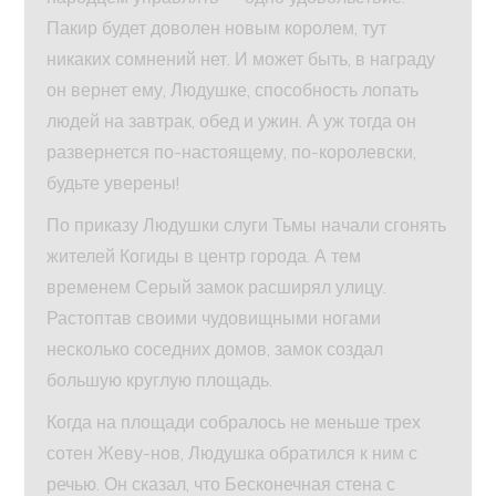
Пакир будет доволен новым королем, тут
никаких сомнений нет. И может быть, в награду
он вернет ему, Людушке, способность лопать
людей на завтрак, обед и ужин. А уж тогда он
развернется по-настоящему, по-королевски,
будьте уверены!
По приказу Людушки слуги Тьмы начали сгонять
жителей Когиды в центр города. А тем
временем Серый замок расширял улицу.
Растоптав своими чудовищными ногами
несколько соседних домов, замок создал
большую круглую площадь.
Когда на площади собралось не меньше трех
сотен Жеву-нов, Людушка обратился к ним с
речью. Он сказал, что Бесконечная стена с