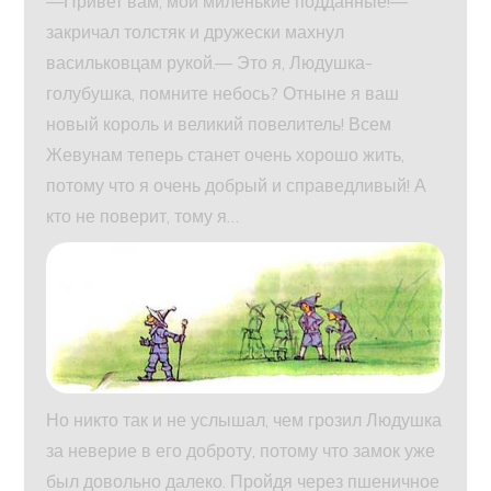
—Привет вам, мои миленькие подданные!—
закричал толстяк и дружески махнул
васильковцам рукой.— Это я, Людушка-
голубушка, помните небось? Отныне я ваш
новый король и великий повелитель! Всем
Жевунам теперь станет очень хорошо жить,
потому что я очень добрый и справедливый! А
кто не поверит, тому я…
Но никто так и не услышал, чем грозил Людушка
за неверие в его доброту, потому что замок уже
был довольно далеко. Пройдя через пшеничное