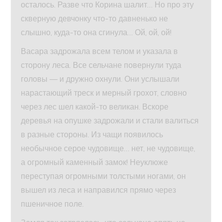
осталось. Разве что Корина шалит… Но про эту
скверную девчонку что-то давненько не
слышно, куда-то она сгинула… Ой, ой, ой!
Васара задрожала всем телом и указала в
сторону леса. Все сельчане повернули туда
головы — и дружно охнули. Они услышали
нарастающий треск и мерный грохот, словно
через лес шел какой-то великан. Вскоре
деревья на опушке задрожали и стали валиться
в разные стороны. Из чащи появилось
необычное серое чудовище… нет, не чудовище,
а огромный каменный замок! Неуклюже
переступая огромными толстыми ногами, он
вышел из леса и направился прямо через
пшеничное поле.