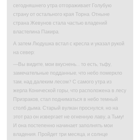
сегодняшнего утра отгораживает Голубую
страну от остального края Торна. Отныне
страна Жевунов стала частью владений
властелина Пакира.
А затем Людушка встал с кресла и указал рукой
на север:
—Вы видите, мои вкуснень… то есть, тьфу,
замечательные подданные, что небо померкло
там, над далеким лесом? С самого утра из
жерла Конической горы, что расположена в лесу
Призраков, стал подниматься в небо темный
столб дыма. Старый вулкан проснулся, но на
этот раз он извергает не огненную лаву, а Тьму!
И она постепенно начинает заполнять мои
владения. Пройдет три месяца, и солнце