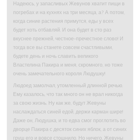
Надеюсь, у запасливых Жевунов хватит пищи в
погребах и на кухнях на три месяца, а? А потом,
когда синие растения примутся, еды у всех
будет хоть отбавляй. И она будет в сто раз
вкуснее прежней, честное-пречестное слово! И
тогда все вы станете совсем счастливыми,
будете день и ночь славить великого
Властелина Пакира и меня, скромного, но тоже
очень замечательного короля Людушку!
Людоед замолчал, утомленный длинной речью.
Ему казалось, что так много он не врал никогда
за свою жизнь. Ну как же, будут Жевуны
наслаждаться синей едой, держи карман шире!
Даже он, Людушка, и то едва смог проглотить во
дворце Пакира с десяток синих яблок, а от синих
груш его и вовсе стошнило. Но ничего, Жевуны