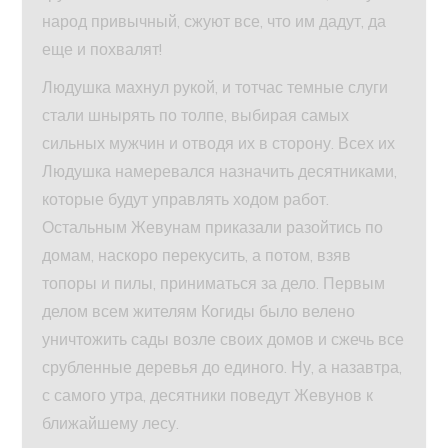
народ привычный, сжуют все, что им дадут, да
еще и похвалят!
Людушка махнул рукой, и тотчас темные слуги
стали шнырять по толпе, выбирая самых
сильных мужчин и отводя их в сторону. Всех их
Людушка намеревался назначить десятниками,
которые будут управлять ходом работ.
Остальным Жевунам приказали разойтись по
домам, наскоро перекусить, а потом, взяв
топоры и пилы, приниматься за дело. Первым
делом всем жителям Когиды было велено
уничтожить сады возле своих домов и сжечь все
срубленные деревья до единого. Ну, а назавтра,
с самого утра, десятники поведут Жевунов к
ближайшему лесу.