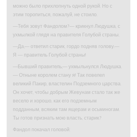
можно было прихлопнуть одной рукой. Но с
этим торопиться, пожалуй, не стоило.
—Тебя зовут Фандолом?— крикнул Людушка, с
ухмылкой глядя на правителя Голубой страны.
—Да,— ответил старик, гордо подняв голову.—
Я — правитель Голубой страны!
—Бывший правитель,— ухмыльнулся Людушка.
— Отныне королем стану я! Так повелел
великий Пакир, властелин Подземного царства.
Он хочет, чтобы добрым Жевунам стало так же
весело и хорошо, как его подземным
подданным, всяким там ящерам и осьминогам.
Ты готов признать мою власть, старик?
Фандол покачал головой: