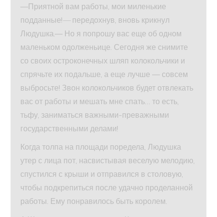
—Приятной вам работы, мои миленькие
подданные!
—
передохнув, вновь крикнул
Людушка.— Но я попрошу вас еще об одном
маленьком одолженьице. Сегодня же снимите
со своих остроконечных шляп колокольчики и
спрячьте их подальше, а еще лучше — совсем
выбросьте! Звон колокольчиков будет отвлекать
вас от работы и мешать мне спать… то есть,
тьфу, заниматься важными-преважными
государственными делами!
Когда толпа на площади поредела, Людушка
утер с лица пот, насвистывая веселую мелодию,
спустился с крыши и отправился в столовую,
чтобы подкрепиться после удачно проделанной
работы. Ему понравилось быть королем.