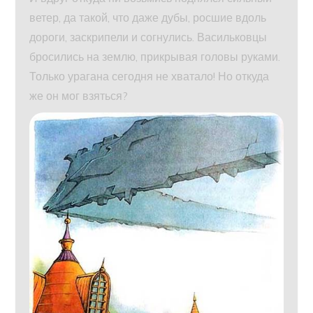
ветер, да такой, что даже дубы, росшие вдоль
дороги, заскрипели и согнулись. Васильковцы
бросились на землю, прикрывая головы руками.
Только урагана сегодня не хватало! Но откуда
же он мог взяться?