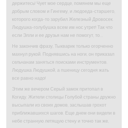
держитесь! Чует мое сердце, помянем мы еще
добрым словом и Гингему, и людоеда-старшего,
которого когда-то зарубил Железный Дровосек.
Людушка-голубушка всем им нос утрет! Так что
если Элли и ее друзья нам не помогут, то…
Не закончив фразу, Тыкварик только огорченно
махнул рукой. Поднявшись на ноги, он приказал
сельчанам заняться поисками инструментов.
Людушка Людушкой, а пшеницу сегодня жать
все равно надо!
Этим же вечером Серый замок притопал в
Когиду. Жители столицы Голубой страны дружно
высыпали из своих домов, заслышав грохот
приближавшихся шагов. Еще днем они видели в
небе странную летящую стену и точно так же,