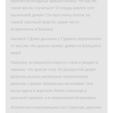
проклятой колдунье пришел конец? Но как же
такое могло случиться? И откуда взялся этот
маленький домик? Он был очень похож на
самый обычный фургон, какие часто
встречались в Канзасе.
Канзасе?! Даже дыхание у Гудвина перехватило
от мысли, что ураган принес домик из Большого
мира!
Наконец, он решился открыть глаза и увидел в
зеркале, что ураган стих. Из раскрытой двери
фургона вышла маленькая зеленоглазая
девочка с двумя забавными косичками. Она
была одета в короткое белое платьице в
красный горошек, и в коричневую безрукавку.
Изумленно осмотревшись по сторонам, девочка