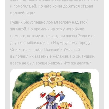
и помогала ей. Но чего хочет добиться старая
волшебница?
Гудвин безуспешно ломал голову над этой
загадкой. Но времени на это у него было
немного, потому что с каждым часом Элли и ее
друзья приближались к Изумрудному городу.
Они хотели, чтобы Великий и Ужасный
выполнил их заветные желания. Но он, Гудвин,
вовсе не был волшебником? Что же делать?