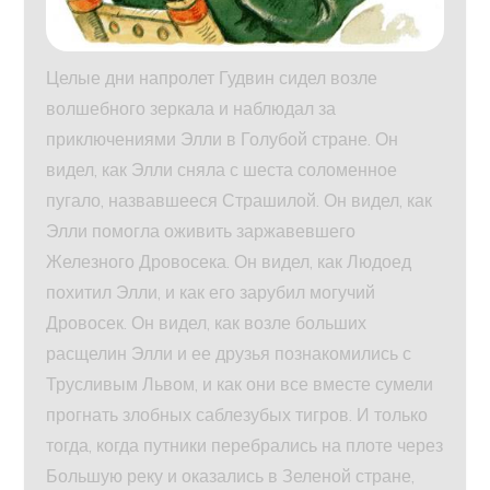
Целые дни напролет Гудвин сидел возле
волшебного зеркала и наблюдал за
приключениями Элли в Голубой стране. Он
видел, как Элли сняла с шеста соломенное
пугало, назвавшееся Страшилой. Он видел, как
Элли помогла оживить заржавевшего
Железного Дровосека. Он видел, как Людоед
похитил Элли, и как его зарубил могучий
Дровосек. Он видел, как возле больших
расщелин Элли и ее друзья познакомились с
Трусливым Львом, и как они все вместе сумели
прогнать злобных саблезубых тигров. И только
тогда, когда путники перебрались на плоте через
Большую реку и оказались в Зеленой стране,