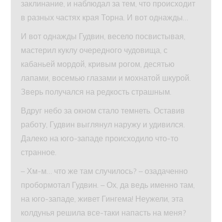
заклинание, и наблюдал за тем, что происходит
в разных частях края Торна. И вот однажды…
И вот однажды Гудвин, весело посвистывая,
мастерил куклу очередного чудовища, с
кабаньей мордой, кривым рогом, десятью
лапами, восемью глазами и мохнатой шкурой.
Зверь получался на редкость страшным.
Вдруг небо за окном стало темнеть. Оставив
работу, Гудвин выглянул наружу и удивился.
Далеко на юго-западе происходило что-то
странное.
– Хм-м… что же там случилось? – озадаченно
пробормотал Гудвин. – Ох, да ведь именно там,
на юго-западе, живет Гингема! Неужели, эта
колдунья решила все-таки напасть на меня?