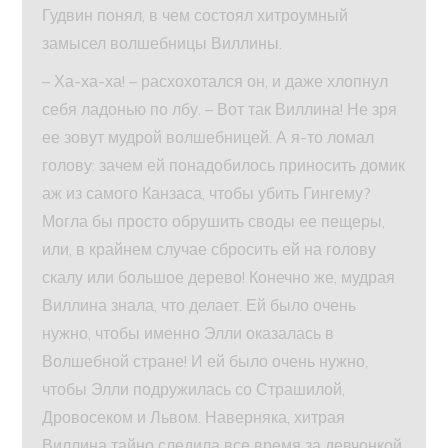
Гудвин понял, в чем состоял хитроумный
замысел волшебницы Виллины.
– Ха-ха-ха! – расхохотался он, и даже хлопнул
себя ладонью по лбу. – Вот так Виллина! Не зря
ее зовут мудрой волшебницей. А я-то ломал
голову: зачем ей понадобилось приносить домик
аж из самого Канзаса, чтобы убить Гингему?
Могла бы просто обрушить своды ее пещеры,
или, в крайнем случае сбросить ей на голову
скалу или большое дерево! Конечно же, мудрая
Виллина знала, что делает. Ей было очень
нужно, чтобы именно Элли оказалась в
Волшебной стране! И ей было очень нужно,
чтобы Элли подружилась со Страшилой,
Дровосеком и Львом. Наверняка, хитрая
Виллина тайно следила все время за девчонкой