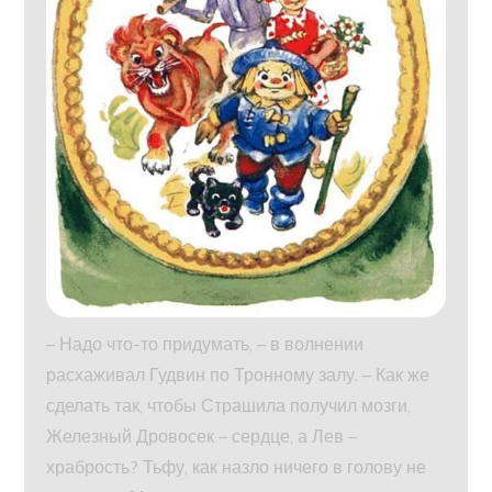
– Надо что-то придумать, – в волнении
расхаживал Гудвин по Тронному залу. – Как же
сделать так, чтобы Страшила получил мозги,
Железный Дровосек – сердце, а Лев –
храбрость? Тьфу, как назло ничего в голову не