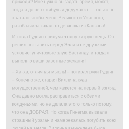
приходит! Мне нужно выгадать время, может,
тогда я до чего-нибудь и додумаюсь… Только не
хватало, чтобы меня, Великого и Ужасного,
разоблачила какая-то девчонка из Канзаса!
И тогда Гудвин придумал одну хитрую вещь. Он
решил поставить перед Элли и ее друзьями
условие: уничтожьте злую Бастинду, и тогда я
выполню ваши заветные желания!
– Ха-ха, отличная мысль! – потирал руки Гудвин.
– Конечно же, старая Виллина куда
могущественней, чем кажется на первый взгляд.
Она давно могла расправиться с обеими
колдуньями, но не делала этого только потому,
что она ДОБРАЯ. Но когда Гинегма вызвала
страшный ураган и намеревалась погубить всех
людей на земле, Виллина вынуждена была