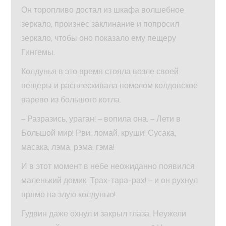
Он торопливо достал из шкафа волшебное
зеркало, произнес заклинание и попросил
зеркало, чтобы оно показало ему пещеру
Гингемы.
Колдунья в это время стояла возле своей
пещеры и расплескивала помелом колдовское
варево из большого котла.
– Разразись, ураган! – вопила она. – Лети в
Большой мир! Рви, ломай, круши! Сусака,
масака, лэма, рэма, гэма!
И в этот момент в небе неожиданно появился
маленький домик. Трах-тара-рах! – и он рухнул
прямо на злую колдунью!
Гудвин даже охнул и закрыл глаза. Неужели