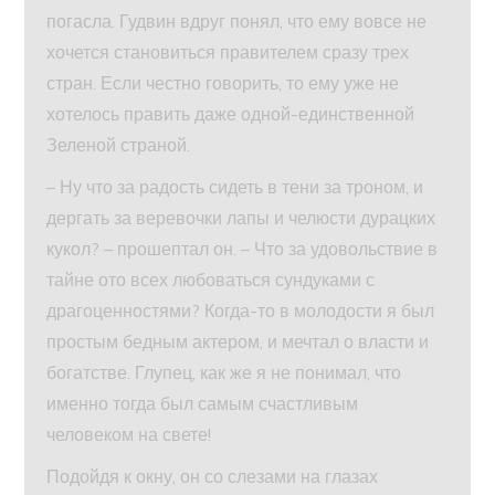
погасла. Гудвин вдруг понял, что ему вовсе не
хочется становиться правителем сразу трех
стран. Если честно говорить, то ему уже не
хотелось править даже одной-единственной
Зеленой страной.
– Ну что за радость сидеть в тени за троном, и
дергать за веревочки лапы и челюсти дурацких
кукол? – прошептал он. – Что за удовольствие в
тайне ото всех любоваться сундуками с
драгоценностями? Когда-то в молодости я был
простым бедным актером, и мечтал о власти и
богатстве. Глупец, как же я не понимал, что
именно тогда был самым счастливым
человеком на свете!
Подойдя к окну, он со слезами на глазах