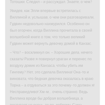
Тотошки. Следил – и рассуждал. Знаете, о чем?
Увидев, как Элли впервые встретилась с
Виллиной и, услышав, о чем они разговаривали,
Гудвин недовольно нахмурился. Особенно он
был огорчен, когда Виллина прочитала в своей
волшебной книге о том, что только великий
Гудвин может вернуть девочку домой в Канзас.
– Что? – воскликнул он. – Хорошие дела, нечего
сказать! Разве я повернул ураган и перенес по
воздуху домик из Канзаса, чтобы убить им
Гингему? Нет, это сделала Виллина! Она-то и
виновата, что бедная девочка оказалась в краю
Торна – а отдуваться за это почему-то должен я!
Несправедливо! Хм-м… очень странно. Ведь
Виллина вроде бы добрая волшебница, а
поступает не очень-то по-доброму. Сама