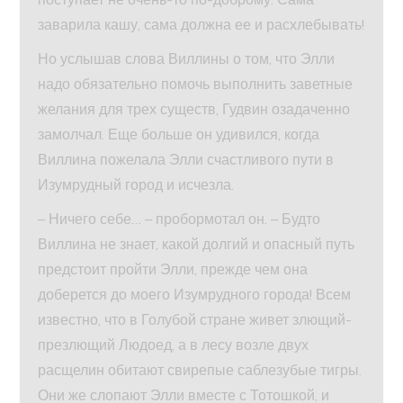
заварила кашу, сама должна ее и расхлебывать!
Но услышав слова Виллины о том, что Элли
надо обязательно помочь выполнить заветные
желания для трех существ, Гудвин озадаченно
замолчал. Еще больше он удивился, когда
Виллина пожелала Элли счастливого пути в
Изумрудный город и исчезла.
– Ничего себе… – пробормотал он. – Будто
Виллина не знает, какой долгий и опасный путь
предстоит пройти Элли, прежде чем она
доберется до моего Изумрудного города! Всем
известно, что в Голубой стране живет злющий-
презлющий Людоед, а в лесу возле двух
расщелин обитают свирепые саблезубые тигры.
Они же слопают Элли вместе с Тотошкой, и