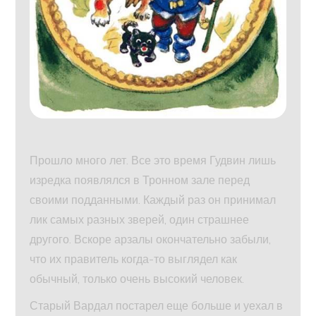
Прошло много лет. Все это время Гудвин лишь
изредка появлялся в Тронном зале перед
своими подданными. Каждый раз он принимал
лик самых разных зверей, один страшнее
другого. Вскоре арзалы окончательно забыли,
что их правитель когда-то выглядел как
обычный, только очень высокий человек.
Старый Вардал постарел еще больше и уехал в