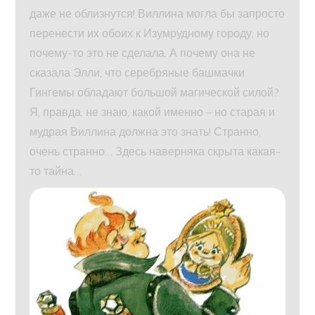
даже не облизнутся! Виллина могла бы запросто
перенести их обоих к Изумрудному городу, но
почему-то это не сделала. А почему она не
сказала Элли, что серебряные башмачки
Гингемы обладают большой магической силой?
Я, правда, не знаю, какой именно – но старая и
мудрая Виллина должна это знать! Странно,
очень странно… Здесь наверняка скрыта какая-
то тайна…