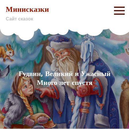
Skip
Минисказки
to
Сайт сказок
content
Гудвин, Великий и Ужасный
Много лет спустя