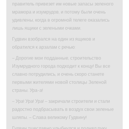
правитель привезет им новые запасы зеленого
мрамора и изумрудов, и потому были очень
удивлены, когда в огромной телеге оказались
лишь ящики с зелеными очками.
Гудвин взобрался на один из ящиков и
обратился к арзалам с речью:
– Дорогие мои подданные, строительство
Изумрудного города подходит к концу! Вы все
славно потрудились, и очень скоро станете
первыми жителями новой столицы Зеленой
страны. Ура-а!
– Ура! Ура! Ура! – закричали строители и стали
радостно подбрасывать в воздух свои зеленые
шляпы. – Слава великому Гудвину!
Гудвин тщеславно улыбнулся и поднял руку,