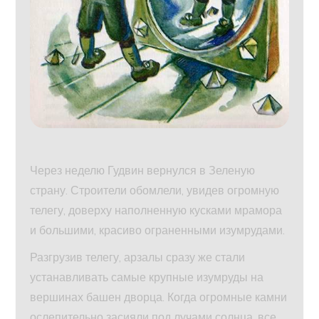
Через неделю Гудвин вернулся в Зеленую
страну. Строители обомлели, увидев огромную
телегу, доверху наполненную кусками мрамора
и большими, красиво ограненными изумрудами.
Разгрузив телегу, арзалы сразу же стали
устанавливать самые крупные изумруды на
вершинах башен дворца. Когда огромные камни
ослепительно засияли под лучами солнца, все