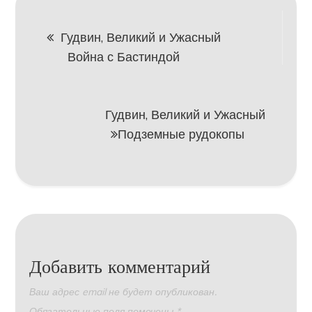
Навигация
Гудвин, Великий и Ужасный
Война с Бастиндой
по
записям
Гудвин, Великий и Ужасный
Подземные рудокопы
Добавить комментарий
Ваш адрес email не будет опубликован.
Обязательные поля помечены
*