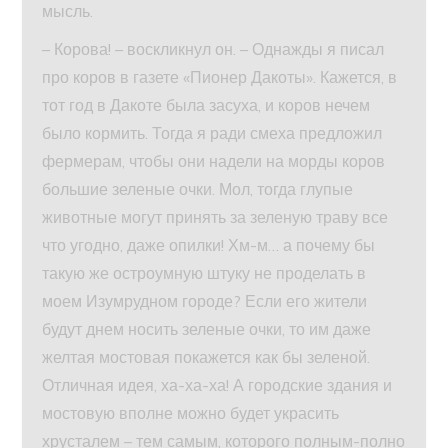
мысль.
– Корова! – воскликнул он. – Однажды я писал
про коров в газете «Пионер Дакоты». Кажется, в
тот год в Дакоте была засуха, и коров нечем
было кормить. Тогда я ради смеха предложил
фермерам, чтобы они надели на морды коров
большие зеленые очки. Мол, тогда глупые
животные могут принять за зеленую траву все
что угодно, даже опилки! Хм-м… а почему бы
такую же остроумную штуку не проделать в
моем Изумрудном городе? Если его жители
будут днем носить зеленые очки, то им даже
желтая мостовая покажется как бы зеленой.
Отличная идея, ха-ха-ха! А городские здания и
мостовую вполне можно будет украсить
хрусталем – тем самым, которого полным-полно