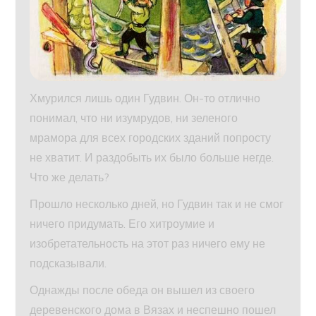
Хмурился лишь один Гудвин. Он-то отлично
понимал, что ни изумрудов, ни зеленого
мрамора для всех городских зданий попросту
не хватит. И раздобыть их было больше негде.
Что же делать?
Прошло несколько дней, но Гудвин так и не смог
ничего придумать. Его хитроумие и
изобретательность на этот раз ничего ему не
подсказывали.
Однажды после обеда он вышел из своего
деревенского дома в Вязах и неспешно пошел