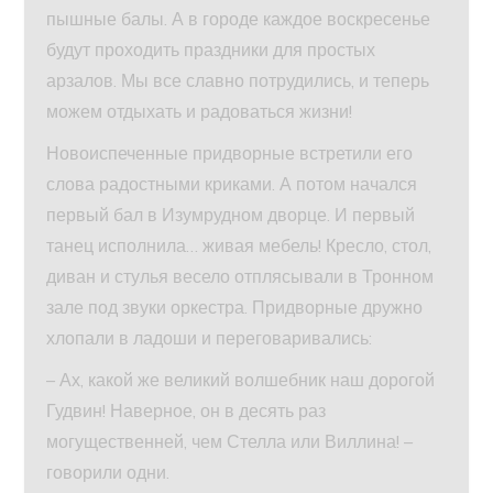
пышные балы. А в городе каждое воскресенье
будут проходить праздники для простых
арзалов. Мы все славно потрудились, и теперь
можем отдыхать и радоваться жизни!
Новоиспеченные придворные встретили его
слова радостными криками. А потом начался
первый бал в Изумрудном дворце. И первый
танец исполнила… живая мебель! Кресло, стол,
диван и стулья весело отплясывали в Тронном
зале под звуки оркестра. Придворные дружно
хлопали в ладоши и переговаривались:
– Ах, какой же великий волшебник наш дорогой
Гудвин! Наверное, он в десять раз
могущественней, чем Стелла или Виллина! –
говорили одни.