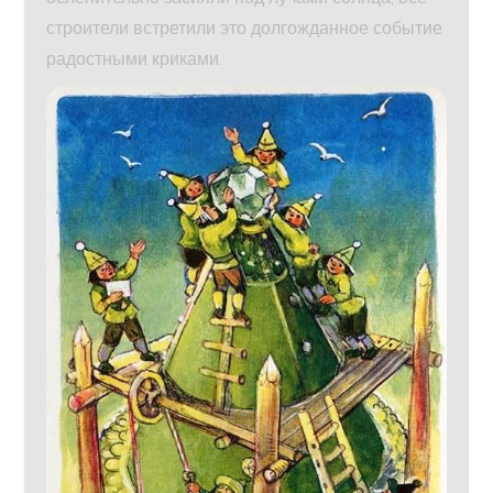
строители встретили это долгожданное событие
радостными криками.